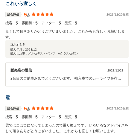
これから宜しく
5
総合評価
2023/12/20投稿
点
5
5
5
5
接客 :
雰囲気 :
アフター :
品質 :
良くして頂きありがとうございまいました。 これからも宜しくお願いしま
す。
ゴルオ１３
購入年月：
2023/12
購入した車：メルセデス・ベンツ Aクラスセダン
販売店の返信
2023/12/23
2台目のご納車おめでとうございます。 輸入車でのカーライフを存分
にお楽しみ頂ければと思います。 また、操作などわからないこともあ
るかと思いますので お気軽にご連絡くださいませ。 今後も宜しくお願
いします。
雹
5
総合評価
2023/12/20投稿
点
5
5
5
5
接客 :
雰囲気 :
アフター :
品質 :
雹でぼこぼこになってしまったので乗り換えです。 いろいろなアドバイスを
して頂きありがとうございました。 これからも宜しくお願いします。