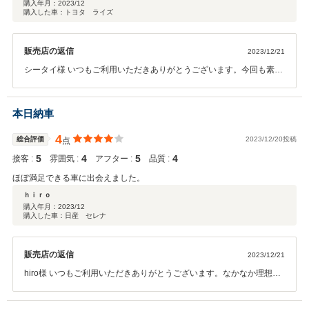
購入年月：
2023/12
購入した車：トヨタ ライズ
販売店の返信
2023/12/21
シータイ様 いつもご利用いただきありがとうございます。今回も素敵
な１台がご納車出来てうれしく思います。使い勝手の良いお車ですの
でぜひカーライフをお楽しみください。またご不明点があればしっか
りフォローさせていただきますので末永くよろしくお願い致します。
本日納車
ありがとうございました！！
4
総合評価
2023/12/20投稿
点
5
4
5
4
接客 :
雰囲気 :
アフター :
品質 :
ほぼ満足できる車に出会えました。
ｈｉｒｏ
購入年月：
2023/12
購入した車：日産 セレナ
販売店の返信
2023/12/21
hiro様 いつもご利用いただきありがとうございます。なかなか理想通
りのお車が難しい案件でしたが何とかかたちになりました。ぜひカー
ライフをお楽しみください。ありがとうございました！！