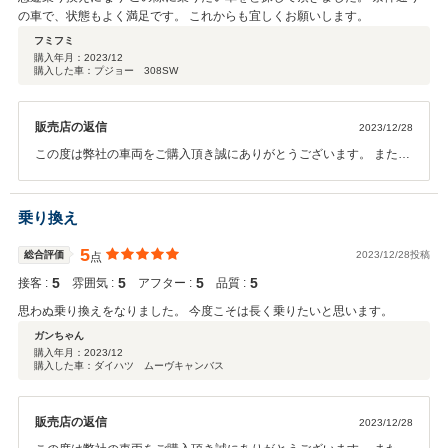
の車で、状態もよく満足です。 これからも宜しくお願いします。
フミフミ
購入年月：
2023/12
購入した車：プジョー 308SW
販売店の返信
2023/12/28
この度は弊社の車両をご購入頂き誠にありがとうございます。 またこ
のような評価を頂くことができ嬉しく思います。 予定よりかなり早ま
りましたが念願の一台かと思います。 永くお乗り頂ければと思いま
す。 これからもしっかりサポートさせて頂きますので 何かお困りごと
乗り換え
が起きた際はお気軽にご連絡くださいませ。 今後も宜しくお願いしま
す。
5
総合評価
2023/12/28投稿
点
5
5
5
5
接客 :
雰囲気 :
アフター :
品質 :
思わぬ乗り換えをなりました。 今度こそは長く乗りたいと思います。
ガンちゃん
購入年月：
2023/12
購入した車：ダイハツ ムーヴキャンバス
販売店の返信
2023/12/28