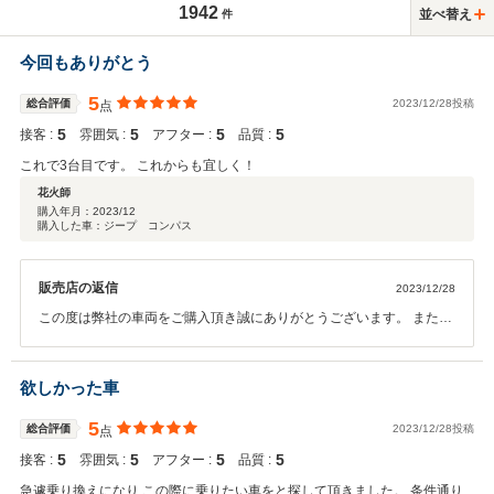
1942
並べ替え
件
今回もありがとう
5
総合評価
2023/12/28投稿
点
5
5
5
5
接客 :
雰囲気 :
アフター :
品質 :
これで3台目です。 これからも宜しく！
花火師
購入年月：
2023/12
購入した車：ジープ コンパス
販売店の返信
2023/12/28
この度は弊社の車両をご購入頂き誠にありがとうございます。 またこ
のような評価を頂くことができ嬉しく思います。 これからもしっかり
サポートさせて頂きますので 何かお困りごとが起きた際はお気軽にご
連絡くださいませ。 次のお乗り換えの際も頼って頂けるように精一杯
欲しかった車
サポートさせて頂きます。 今後も宜しくお願いします。
5
総合評価
2023/12/28投稿
点
5
5
5
5
接客 :
雰囲気 :
アフター :
品質 :
急遽乗り換えになり この際に乗りたい車をと探して頂きました。 条件通り