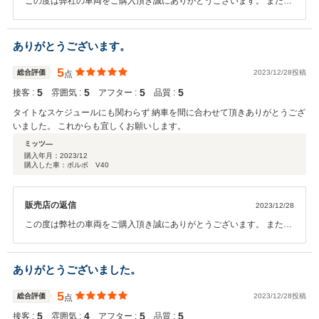
この度は弊社の車両をご購入頂き誠にありがとうございます。 またこ
のような評価を頂くことができ嬉しく思います。遠方ではございます
が、 これからもしっかりサポートさせて頂きますので 何かお困りごと
が起きた際はお気軽にご連絡くださいませ。 今後も宜しくお願いしま
ありがとうございます。
す。
5
総合評価
2023/12/28投稿
点
5
5
5
5
接客 :
雰囲気 :
アフター :
品質 :
タイトなスケジュールにも関わらず 納車を間に合わせて頂きありがとうござ
いました。 これからも宜しくお願いします。
ミッツ―
購入年月：
2023/12
購入した車：ボルボ V40
販売店の返信
2023/12/28
この度は弊社の車両をご購入頂き誠にありがとうございます。 またこ
のような評価を頂くことができ嬉しく思います。 年内のご納車に間に
合ってホッとしております。雪の多い地域ですので事故にお気をつけ
てお乗り頂ければと思います。 遠方ではございますが、 これからもし
ありがとうございました。
っかりサポートさせて頂きますので 何かお困りごとが起きた際はお気
軽にご連絡くださいませ。 今後も宜しくお願いします。
5
総合評価
2023/12/28投稿
点
5
4
5
5
接客 :
雰囲気 :
アフター :
品質 :