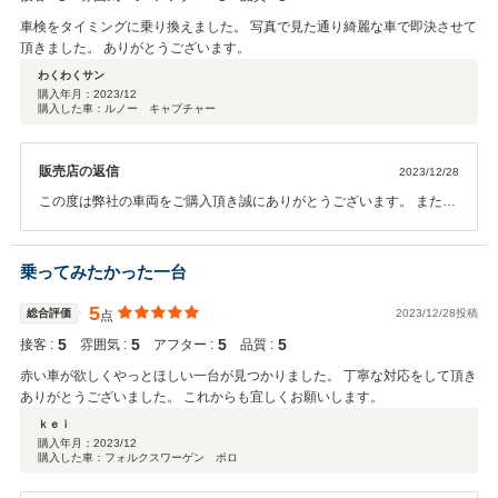
車検をタイミングに乗り換えました。 写真で見た通り綺麗な車で即決させて
頂きました。 ありがとうございます。
わくわくサン
購入年月：
2023/12
購入した車：ルノー キャプチャー
販売店の返信
2023/12/28
この度は弊社の車両をご購入頂き誠にありがとうございます。 またこ
のような評価を頂くことができ嬉しく思います。遠方ではございます
が、 これからもしっかりサポートさせて頂きますので 何かお困りごと
が起きた際はお気軽にご連絡くださいませ。 今後も宜しくお願いしま
乗ってみたかった一台
す。
5
総合評価
2023/12/28投稿
点
5
5
5
5
接客 :
雰囲気 :
アフター :
品質 :
赤い車が欲しくやっとほしい一台が見つかりました。 丁寧な対応をして頂き
ありがとうございました。 これからも宜しくお願いします。
ｋｅｉ
購入年月：
2023/12
購入した車：フォルクスワーゲン ポロ