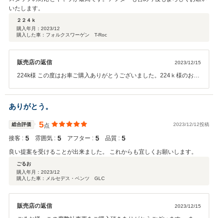
いたします。
２２４ｋ
購入年月：
2023/12
購入した車：フォルクスワーゲン T-Roc
販売店の返信
2023/12/15
224k様 この度はお車ご購入ありがとうございました。224ｋ様のお人
柄で楽しくご納車させていただくことができました。メンテナンスパ
ックもご加入いただき今後しっかりフォローさせていただきますので
安心してカーライフをお楽しみください。ありがとうございまし
ありがとう。
た！！
5
総合評価
2023/12/12投稿
点
5
5
5
5
接客 :
雰囲気 :
アフター :
品質 :
良い提案を受けることが出来ました。 これからも宜しくお願いします。
ごるお
購入年月：
2023/12
購入した車：メルセデス・ベンツ GLC
販売店の返信
2023/12/15