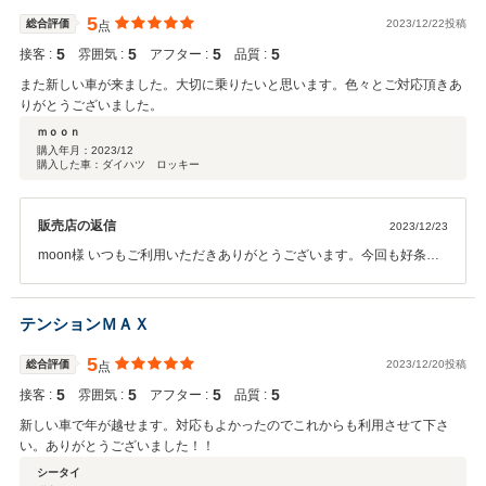
5
総合評価
2023/12/22投稿
点
5
5
5
5
接客 :
雰囲気 :
アフター :
品質 :
また新しい車が来ました。大切に乗りたいと思います。色々とご対応頂きあ
りがとうございました。
ｍｏｏｎ
購入年月：
2023/12
購入した車：ダイハツ ロッキー
販売店の返信
2023/12/23
moon様 いつもご利用いただきありがとうございます。今回も好条件
でご納車出来たかと思います。今後もしっかりフォローさせていただ
きますので末永くよろしくお願いします。また何かのときはお気楽に
ご連絡いただけたらと思います。ありがとうございました！！
テンションＭＡＸ
5
総合評価
2023/12/20投稿
点
5
5
5
5
接客 :
雰囲気 :
アフター :
品質 :
新しい車で年が越せます。対応もよかったのでこれからも利用させて下さ
い。ありがとうございました！！
シータイ