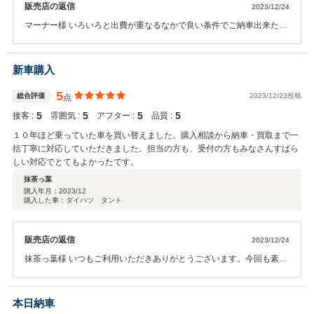
販売店の返信
2023/12/24
マーナー様 いろいろと出費が重なるなかで良い条件でご納車出来たか
と思います。長くお乗りいただけるお車ですので大切にお乗りいただ
けたら何よりです。今後もしっかりフォローさせていただきますので
安心してカーライフをお楽しみください。ありがとうございまし
新車購入
た！！
5
総合評価
2023/12/23投稿
点
5
5
5
5
接客 :
雰囲気 :
アフター :
品質 :
１０年ほど乗っていた車を買い替えました。購入相談から納車・買取まで一
括丁寧に対応していただきました。担当の方も、受付の方もみなさんすばら
しい対応でとてもよかったです。
抹茶っ葉
購入年月：
2023/12
購入した車：ダイハツ タント
販売店の返信
2023/12/24
抹茶っ葉様 いつもご利用いただきありがとうございます。今回も素敵
なお車がご納車できたかと思います。ダイハツの問題がありましたが
何かあったときはしっかりフォローさせていただきますので末永くよ
ろしくお願い致します。ありがとうございました！！
本日納車