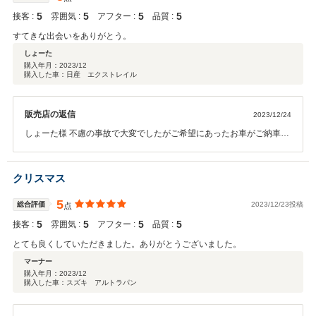
5
5
5
5
接客 :
雰囲気 :
アフター :
品質 :
すてきな出会いをありがとう。
しょーた
購入年月：
2023/12
購入した車：日産 エクストレイル
販売店の返信
2023/12/24
しょーた様 不慮の事故で大変でしたがご希望にあったお車がご納車で
きたかと思います。またお困りの際はお気楽にご連絡いただけたらと
思います。また近くに来られた際は遊びに来てくださいね。ありがと
うございました！！
クリスマス
5
総合評価
2023/12/23投稿
点
5
5
5
5
接客 :
雰囲気 :
アフター :
品質 :
とても良くしていただきました。ありがとうございました。
マーナー
購入年月：
2023/12
購入した車：スズキ アルトラパン