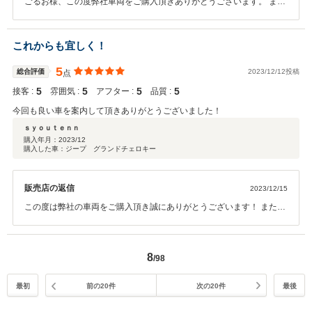
ごるお様、この度弊社車両をご購入頂きありがとうございます。 ま
た、メンテナンスパックや自動車保険もご加入頂きありがとうござい
ます。 ごるお様のカーライフをしっかりサポートさせて頂きます！
これからも宜しく！
5
総合評価
2023/12/12投稿
点
5
5
5
5
接客 :
雰囲気 :
アフター :
品質 :
今回も良い車を案内して頂きありがとうございました！
ｓｙｏｕｔｅｎｎ
購入年月：
2023/12
購入した車：ジープ グランドチェロキー
販売店の返信
2023/12/15
この度は弊社の車両をご購入頂き誠にありがとうございます！ また、
このような評価頂く事ができ嬉しく思います。 次回も頼っていただけ
るように精一杯サポートさせて頂きます。 今後ともよろしくお願いし
ます。
8
/98
最初
前の20件
次の20件
最後