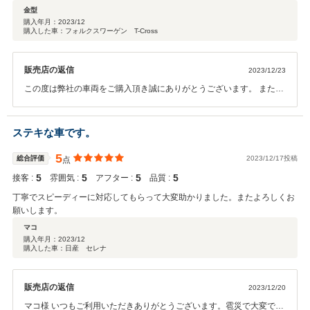
金型
購入年月：
2023/12
購入した車：フォルクスワーゲン T-Cross
販売店の返信
2023/12/23
この度は弊社の車両をご購入頂き誠にありがとうございます。 また、
このような評価を頂くことができ嬉しく思います。 これからもしっか
りサポートさせて頂きますので 何かお困りのこと起きた際はお気軽に
ご連絡くださいませ。
ステキな車です。
5
総合評価
2023/12/17投稿
点
5
5
5
5
接客 :
雰囲気 :
アフター :
品質 :
丁寧でスピーディーに対応してもらって大変助かりました。またよろしくお
願いします。
マコ
購入年月：
2023/12
購入した車：日産 セレナ
販売店の返信
2023/12/20
マコ様 いつもご利用いただきありがとうございます。雹災で大変でし