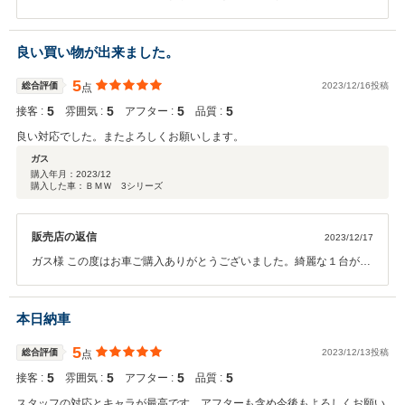
たが素敵な１台ご納車出来てうれしく思います。今度は長くお乗りい
ただけるようしっかりフォローさせていただきますので安心してカー
ライフをお楽しみください。良い年越しをお過ごしください。ありが
良い買い物が出来ました。
とうございました！！
5
総合評価
2023/12/16投稿
点
5
5
5
5
接客 :
雰囲気 :
アフター :
品質 :
良い対応でした。またよろしくお願いします。
ガス
購入年月：
2023/12
購入した車：ＢＭＷ 3シリーズ
販売店の返信
2023/12/17
ガス様 この度はお車ご購入ありがとうございました。綺麗な１台がご
納車出来てうれしく思います。車も進化していて使い方も難しいとこ
ろもございますのでご不明点はお気楽にお尋ねいただければと思いま
す。快適なカーライフをお楽しみください。ありがとうございまし
本日納車
た！！
5
総合評価
2023/12/13投稿
点
5
5
5
5
接客 :
雰囲気 :
アフター :
品質 :
スタッフの対応とキャラが最高です。アフターも含め今後もよろしくお願い