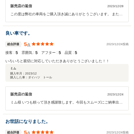
販売店の返信
2023/12/28
この度は弊社の車両をご購入頂き誠にありがとうございます。 またこ
のような評価を頂くことができ嬉しく思います。 これからもしっかり
サポートさせて頂きますので 何かお困りごとが起きた際はお気軽にご
連絡くださいませ。
良い車です。
5
総合評価
2023/12/24投稿
点
5
5
5
5
接客 :
雰囲気 :
アフター :
品質 :
いろいろと親切に対応していただきありがとうございました！！
ミム
購入年月：
2023/12
購入した車：ダイハツ トール
販売店の返信
2023/12/24
ミム様 いつも頼って頂き感謝致します。今回もスムーズにご納車出来
たかと思います。スタッドレスタイヤも万全の状態ですので安心して
カーライフをお楽しみください。いつもありがとうございます！！
お世話になりました。
5
総合評価
2023/12/24投稿
点