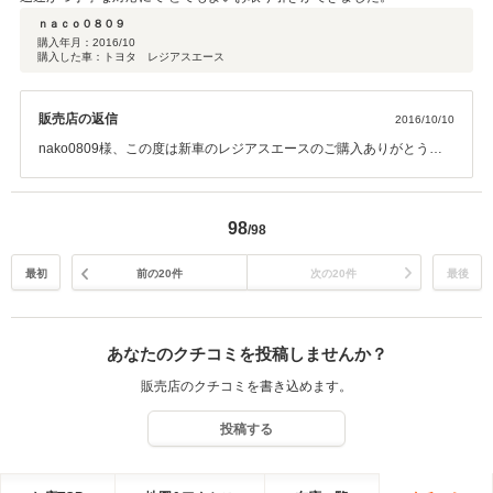
ｎａｃｏ０８０９
購入年月：
2016/10
購入した車：トヨタ レジアスエース
販売店の返信
2016/10/10
nako0809様、この度は新車のレジアスエースのご購入ありがとうご
ざいます。またこの様な高評価のクチコミを頂くことが出来、大変嬉
しく思います。 ご納車までは色々な出来事がありましたが、無事にご
納車をすることができホッとしています。 当店は工場併設店なので、
98
/98
これからも点検などで頼って頂ければ幸いです！ 今後ともよろしくお
願い致します！
最初
前の20件
次の20件
最後
あなたのクチコミを投稿しませんか？
販売店のクチコミを書き込めます。
投稿する