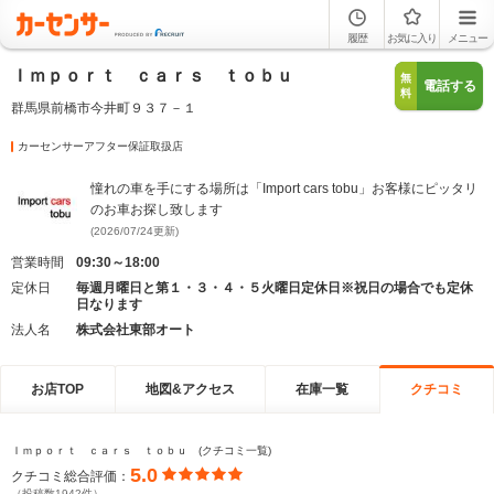
履歴
お気に入り
メニュー
Ｉｍｐｏｒｔ ｃａｒｓ ｔｏｂｕ
無
電話する
料
群馬県前橋市今井町９３７－１
カーセンサーアフター保証取扱店
憧れの車を手にする場所は「Import cars tobu」お客様にピッタリ
のお車お探し致します
(2026/07/24更新)
営業時間
09:30～18:00
定休日
毎週月曜日と第１・３・４・５火曜日定休日※祝日の場合でも定休
日なります
法人名
株式会社東部オート
お店TOP
地図&アクセス
在庫一覧
クチコミ
Ｉｍｐｏｒｔ ｃａｒｓ ｔｏｂｕ (クチコミ一覧)
5.0
クチコミ総合評価：
（投稿数1942件）