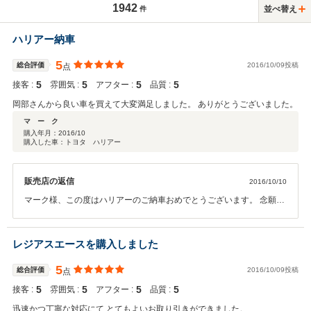
1942
並べ替え
件
ハリアー納車
5
総合評価
2016/10/09投稿
点
5
5
5
5
接客 :
雰囲気 :
アフター :
品質 :
岡部さんから良い車を買えて大変満足しました。 ありがとうございました。
マ ー ク
購入年月：
2016/10
購入した車：トヨタ ハリアー
販売店の返信
2016/10/10
マーク様、この度はハリアーのご納車おめでとうございます。 念願の
ハリアーですね！大切にお乗りくださいね！ また、マーク様には自動
車保険もご加入して頂きましたので、 お困りの際は、すぐご連絡くだ
さい！ これからも末永いお付き合いが出来るよう一生懸命頑張ります
レジアスエースを購入しました
ので、よろしくお願いします！
5
総合評価
2016/10/09投稿
点
5
5
5
5
接客 :
雰囲気 :
アフター :
品質 :
迅速かつ丁寧な対応にて とてもよいお取り引きができました。