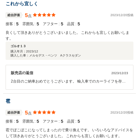
これから宜しく
5
総合評価
2023/12/20投稿
点
5
5
5
5
接客 :
雰囲気 :
アフター :
品質 :
良くして頂きありがとうございまいました。 これからも宜しくお願いしま
す。
ゴルオ１３
購入年月：
2023/12
購入した車：メルセデス・ベンツ Aクラスセダン
販売店の返信
2023/12/23
2台目のご納車おめでとうございます。 輸入車でのカーライフを存分
にお楽しみ頂ければと思います。 また、操作などわからないこともあ
るかと思いますので お気軽にご連絡くださいませ。 今後も宜しくお願
いします。
雹
5
総合評価
2023/12/20投稿
点
5
5
5
5
接客 :
雰囲気 :
アフター :
品質 :
雹でぼこぼこになってしまったので乗り換えです。 いろいろなアドバイスを
して頂きありがとうございました。 これからも宜しくお願いします。