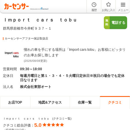
履歴
お気に入り
メニュー
Ｉｍｐｏｒｔ ｃａｒｓ ｔｏｂｕ
無
電話する
料
群馬県前橋市今井町９３７－１
カーセンサーアフター保証取扱店
憧れの車を手にする場所は「Import cars tobu」お客様にピッタリ
のお車お探し致します
(2026/08/08更新)
営業時間
09:30～18:00
定休日
毎週月曜日と第１・３・４・５火曜日定休日※祝日の場合でも定休
日なります
法人名
株式会社東部オート
お店TOP
地図&アクセス
在庫一覧
クチコミ
Ｉｍｐｏｒｔ ｃａｒｓ ｔｏｂｕ (クチコミ一覧)
5.0
クチコミ総合評価：
（投稿数1942件）