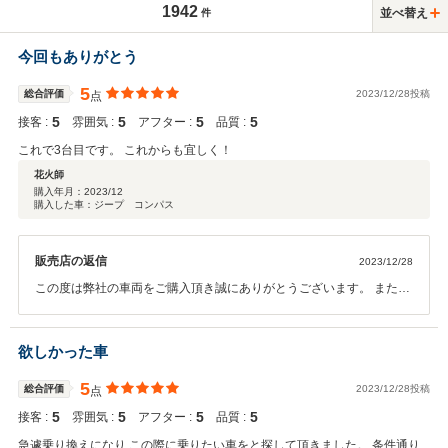
1942
並べ替え
件
今回もありがとう
5
総合評価
2023/12/28投稿
点
5
5
5
5
接客 :
雰囲気 :
アフター :
品質 :
これで3台目です。 これからも宜しく！
花火師
購入年月：
2023/12
購入した車：ジープ コンパス
販売店の返信
2023/12/28
この度は弊社の車両をご購入頂き誠にありがとうございます。 またこ
のような評価を頂くことができ嬉しく思います。 これからもしっかり
サポートさせて頂きますので 何かお困りごとが起きた際はお気軽にご
連絡くださいませ。 次のお乗り換えの際も頼って頂けるように精一杯
欲しかった車
サポートさせて頂きます。 今後も宜しくお願いします。
5
総合評価
2023/12/28投稿
点
5
5
5
5
接客 :
雰囲気 :
アフター :
品質 :
急遽乗り換えになり この際に乗りたい車をと探して頂きました。 条件通り