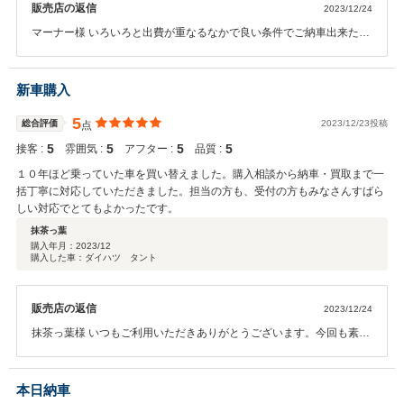
販売店の返信
2023/12/24
マーナー様 いろいろと出費が重なるなかで良い条件でご納車出来たか
と思います。長くお乗りいただけるお車ですので大切にお乗りいただ
けたら何よりです。今後もしっかりフォローさせていただきますので
安心してカーライフをお楽しみください。ありがとうございまし
新車購入
た！！
5
総合評価
2023/12/23投稿
点
5
5
5
5
接客 :
雰囲気 :
アフター :
品質 :
１０年ほど乗っていた車を買い替えました。購入相談から納車・買取まで一
括丁寧に対応していただきました。担当の方も、受付の方もみなさんすばら
しい対応でとてもよかったです。
抹茶っ葉
購入年月：
2023/12
購入した車：ダイハツ タント
販売店の返信
2023/12/24
抹茶っ葉様 いつもご利用いただきありがとうございます。今回も素敵
なお車がご納車できたかと思います。ダイハツの問題がありましたが
何かあったときはしっかりフォローさせていただきますので末永くよ
ろしくお願い致します。ありがとうございました！！
本日納車