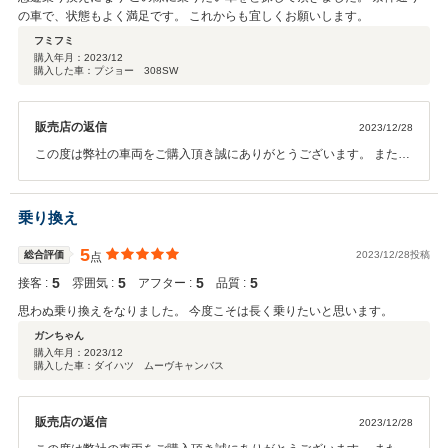
の車で、状態もよく満足です。 これからも宜しくお願いします。
フミフミ
購入年月：
2023/12
購入した車：プジョー 308SW
販売店の返信
2023/12/28
この度は弊社の車両をご購入頂き誠にありがとうございます。 またこ
のような評価を頂くことができ嬉しく思います。 予定よりかなり早ま
りましたが念願の一台かと思います。 永くお乗り頂ければと思いま
す。 これからもしっかりサポートさせて頂きますので 何かお困りごと
乗り換え
が起きた際はお気軽にご連絡くださいませ。 今後も宜しくお願いしま
す。
5
総合評価
2023/12/28投稿
点
5
5
5
5
接客 :
雰囲気 :
アフター :
品質 :
思わぬ乗り換えをなりました。 今度こそは長く乗りたいと思います。
ガンちゃん
購入年月：
2023/12
購入した車：ダイハツ ムーヴキャンバス
販売店の返信
2023/12/28