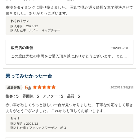
車検をタイミングに乗り換えました。 写真で見た通り綺麗な車で即決させて
頂きました。 ありがとうございます。
わくわくサン
購入年月：
2023/12
購入した車：ルノー キャプチャー
販売店の返信
2023/12/28
この度は弊社の車両をご購入頂き誠にありがとうございます。 またこ
のような評価を頂くことができ嬉しく思います。遠方ではございます
が、 これからもしっかりサポートさせて頂きますので 何かお困りごと
が起きた際はお気軽にご連絡くださいませ。 今後も宜しくお願いしま
乗ってみたかった一台
す。
5
総合評価
2023/12/28投稿
点
5
5
5
5
接客 :
雰囲気 :
アフター :
品質 :
赤い車が欲しくやっとほしい一台が見つかりました。 丁寧な対応をして頂き
ありがとうございました。 これからも宜しくお願いします。
ｋｅｉ
購入年月：
2023/12
購入した車：フォルクスワーゲン ポロ