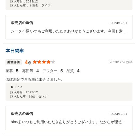
購入年月：
2023/12
購入した車：トヨタ ライズ
販売店の返信
2023/12/21
シータイ様 いつもご利用いただきありがとうございます。今回も素敵
な１台がご納車出来てうれしく思います。使い勝手の良いお車ですの
でぜひカーライフをお楽しみください。またご不明点があればしっか
りフォローさせていただきますので末永くよろしくお願い致します。
本日納車
ありがとうございました！！
4
総合評価
2023/12/20投稿
点
5
4
5
4
接客 :
雰囲気 :
アフター :
品質 :
ほぼ満足できる車に出会えました。
ｈｉｒｏ
購入年月：
2023/12
購入した車：日産 セレナ
販売店の返信
2023/12/21
hiro様 いつもご利用いただきありがとうございます。なかなか理想通
りのお車が難しい案件でしたが何とかかたちになりました。ぜひカー
ライフをお楽しみください。ありがとうございました！！