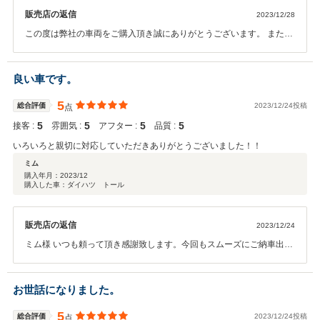
販売店の返信
2023/12/28
この度は弊社の車両をご購入頂き誠にありがとうございます。 またこ
のような評価を頂くことができ嬉しく思います。 これからもしっかり
サポートさせて頂きますので 何かお困りごとが起きた際はお気軽にご
連絡くださいませ。
良い車です。
5
総合評価
2023/12/24投稿
点
5
5
5
5
接客 :
雰囲気 :
アフター :
品質 :
いろいろと親切に対応していただきありがとうございました！！
ミム
購入年月：
2023/12
購入した車：ダイハツ トール
販売店の返信
2023/12/24
ミム様 いつも頼って頂き感謝致します。今回もスムーズにご納車出来
たかと思います。スタッドレスタイヤも万全の状態ですので安心して
カーライフをお楽しみください。いつもありがとうございます！！
お世話になりました。
5
総合評価
2023/12/24投稿
点