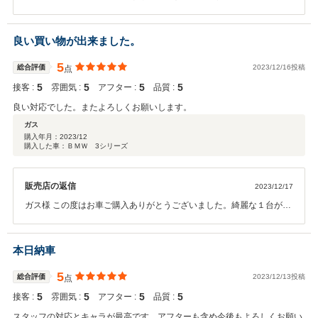
たが素敵な１台ご納車出来てうれしく思います。今度は長くお乗りい
ただけるようしっかりフォローさせていただきますので安心してカー
ライフをお楽しみください。良い年越しをお過ごしください。ありが
良い買い物が出来ました。
とうございました！！
5
総合評価
2023/12/16投稿
点
5
5
5
5
接客 :
雰囲気 :
アフター :
品質 :
良い対応でした。またよろしくお願いします。
ガス
購入年月：
2023/12
購入した車：ＢＭＷ 3シリーズ
販売店の返信
2023/12/17
ガス様 この度はお車ご購入ありがとうございました。綺麗な１台がご
納車出来てうれしく思います。車も進化していて使い方も難しいとこ
ろもございますのでご不明点はお気楽にお尋ねいただければと思いま
す。快適なカーライフをお楽しみください。ありがとうございまし
本日納車
た！！
5
総合評価
2023/12/13投稿
点
5
5
5
5
接客 :
雰囲気 :
アフター :
品質 :
スタッフの対応とキャラが最高です。アフターも含め今後もよろしくお願い