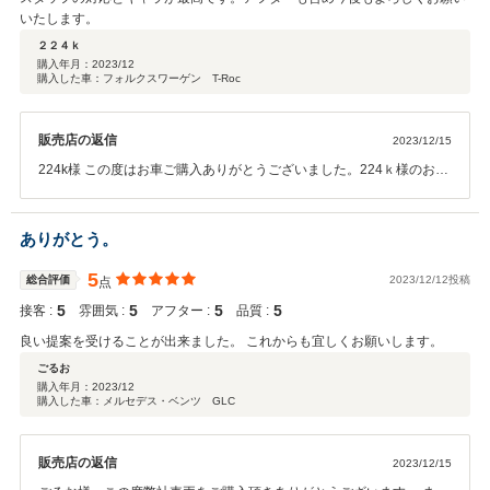
いたします。
２２４ｋ
購入年月：
2023/12
購入した車：フォルクスワーゲン T-Roc
販売店の返信
2023/12/15
224k様 この度はお車ご購入ありがとうございました。224ｋ様のお人
柄で楽しくご納車させていただくことができました。メンテナンスパ
ックもご加入いただき今後しっかりフォローさせていただきますので
安心してカーライフをお楽しみください。ありがとうございまし
ありがとう。
た！！
5
総合評価
2023/12/12投稿
点
5
5
5
5
接客 :
雰囲気 :
アフター :
品質 :
良い提案を受けることが出来ました。 これからも宜しくお願いします。
ごるお
購入年月：
2023/12
購入した車：メルセデス・ベンツ GLC
販売店の返信
2023/12/15