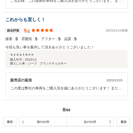
ごるお様、この度弊社車両をご購入頂きありがとうございます。 ま
た、メンテナンスパックや自動車保険もご加入頂きありがとうござい
ます。 ごるお様のカーライフをしっかりサポートさせて頂きます！
これからも宜しく！
5
総合評価
2023/12/12投稿
点
5
5
5
5
接客 :
雰囲気 :
アフター :
品質 :
今回も良い車を案内して頂きありがとうございました！
ｓｙｏｕｔｅｎｎ
購入年月：
2023/12
購入した車：ジープ グランドチェロキー
販売店の返信
2023/12/15
この度は弊社の車両をご購入頂き誠にありがとうございます！ また、
このような評価頂く事ができ嬉しく思います。 次回も頼っていただけ
るように精一杯サポートさせて頂きます。 今後ともよろしくお願いし
ます。
8
/98
最初
前の20件
次の20件
最後