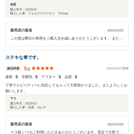
金型
購入年月：
2023/12
購入した車：フォルクスワーゲン T-Cross
販売店の返信
2023/12/23
この度は弊社の車両をご購入頂き誠にありがとうございます。 また、
このような評価を頂くことができ嬉しく思います。 これからもしっか
りサポートさせて頂きますので 何かお困りのこと起きた際はお気軽に
ご連絡くださいませ。
ステキな車です。
5
総合評価
2023/12/17投稿
点
5
5
5
5
接客 :
雰囲気 :
アフター :
品質 :
丁寧でスピーディーに対応してもらって大変助かりました。またよろしくお
願いします。
マコ
購入年月：
2023/12
購入した車：日産 セレナ
販売店の返信
2023/12/20
マコ様 いつもご利用いただきありがとうございます。雹災で大変でし