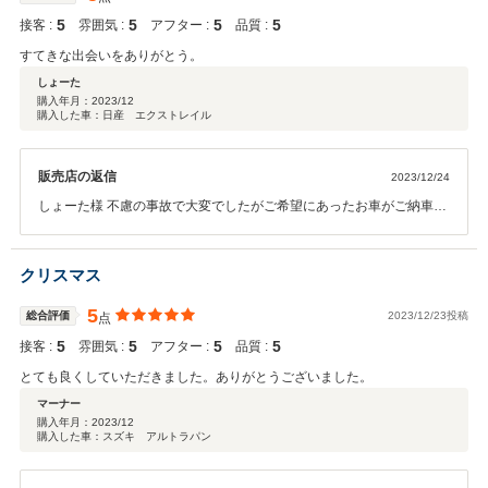
5
5
5
5
接客 :
雰囲気 :
アフター :
品質 :
すてきな出会いをありがとう。
しょーた
購入年月：
2023/12
購入した車：日産 エクストレイル
販売店の返信
2023/12/24
しょーた様 不慮の事故で大変でしたがご希望にあったお車がご納車で
きたかと思います。またお困りの際はお気楽にご連絡いただけたらと
思います。また近くに来られた際は遊びに来てくださいね。ありがと
うございました！！
クリスマス
5
総合評価
2023/12/23投稿
点
5
5
5
5
接客 :
雰囲気 :
アフター :
品質 :
とても良くしていただきました。ありがとうございました。
マーナー
購入年月：
2023/12
購入した車：スズキ アルトラパン