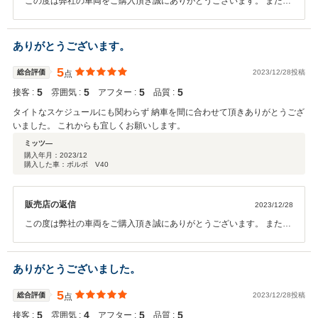
この度は弊社の車両をご購入頂き誠にありがとうございます。 またこ
のような評価を頂くことができ嬉しく思います。遠方ではございます
が、 これからもしっかりサポートさせて頂きますので 何かお困りごと
が起きた際はお気軽にご連絡くださいませ。 今後も宜しくお願いしま
ありがとうございます。
す。
5
総合評価
2023/12/28投稿
点
5
5
5
5
接客 :
雰囲気 :
アフター :
品質 :
タイトなスケジュールにも関わらず 納車を間に合わせて頂きありがとうござ
いました。 これからも宜しくお願いします。
ミッツ―
購入年月：
2023/12
購入した車：ボルボ V40
販売店の返信
2023/12/28
この度は弊社の車両をご購入頂き誠にありがとうございます。 またこ
のような評価を頂くことができ嬉しく思います。 年内のご納車に間に
合ってホッとしております。雪の多い地域ですので事故にお気をつけ
てお乗り頂ければと思います。 遠方ではございますが、 これからもし
ありがとうございました。
っかりサポートさせて頂きますので 何かお困りごとが起きた際はお気
軽にご連絡くださいませ。 今後も宜しくお願いします。
5
総合評価
2023/12/28投稿
点
5
4
5
5
接客 :
雰囲気 :
アフター :
品質 :