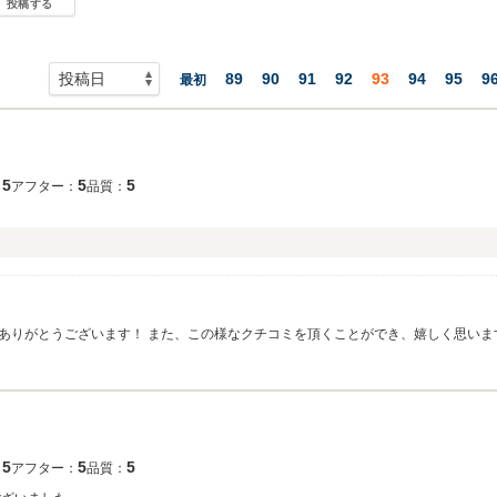
投稿する
89
90
91
92
93
94
95
9
最初
5
5
5
：
アフター：
品質：
にありがとうございます！ また、この様なクチコミを頂くことができ、嬉しく思いま
きますので 今後ともよろしくお願いします！
5
5
5
：
アフター：
品質：