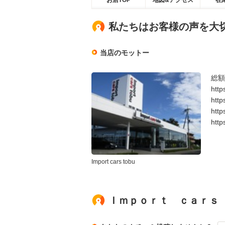
お店TOP
地図&アクセス
在
私たちはお客様の声を大
当店のモットー
総額
htt
htt
htt
htt
Import cars tobu
Ｉｍｐｏｒｔ ｃａｒｓ