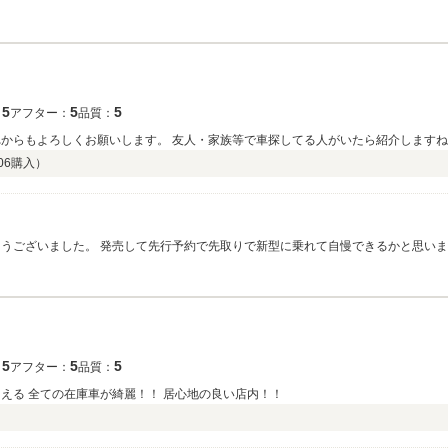
います。 また、ご納車時に関しても遠方より足を運んで頂き、 お会いできたことに
せて頂きますので 遠方ではありますが末永いお付き合いが出来れば幸いです。 今後
5
5
5
：
アフター：
品質：
れからもよろしくお願いします。 友人・家族等で車探してる人がいたら紹介します
06
購入）
とうございました。 発売して先行予約で先取りで新型に乗れて自慢できるかと思いま
しておりますね！！
5
5
5
：
アフター：
品質：
える 全ての在庫車が綺麗！！ 居心地の良い店内！！
）