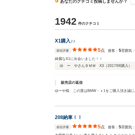
あなたのクチコミ投稿しませんか？
1942
件のクチコミ
X1購入♪♪
5
点
5
接客：
雰囲気
総合評価
綺麗なX1に出会いました！！
ゆ ー やさん
ＢＭＷ X3（
2017/06
購入）
販売店の返信
ゆーや様、この度はBMW・ｘ1をご購入頂き誠
ます。 万が一の時もしっかりとご対応させて頂
208納車！！
5
点
5
接客：
雰囲気
総合評価