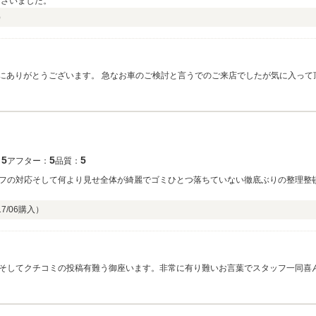
ございました。
）
き誠にありがとうございます。 急なお車のご検討と言うでのご来店でしたが気に入っ
半年ごとにご案内させて頂きます。 お困りのことがあればお気軽にご連絡くださいま
5
5
5
：
アフター：
品質：
フの対応そして何より見せ全体が綺麗でゴミひとつ落ちていない徹底ぶりの整理整
17/06
購入）
そしてクチコミの投稿有難う御座います。非常に有り難いお言葉でスタッフ一同喜
来店頂き即決でのご解約でしたので同じくありがたく思います。これからも宜しく