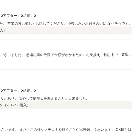
5
5
5
：
アフター：
品質：
た。 営業の方も楽しくお話してくださり、今後も永いお付き合いに なりそうです。
入）
うございました。 急遽お車の故障で金額がかかるためにお乗換えご検討中でご要望に
かぴかのお車が出来上がりましたので 永く乗っていただければ幸いです。今後とも
5
5
5
：
アフター：
品質：
取りがあり。 安心して納車日を迎えることが出来ました。
ン（
2017/06
購入）
ございます。 また、この様なクチコミを頂くことが出来嬉しく思います。 CK様と