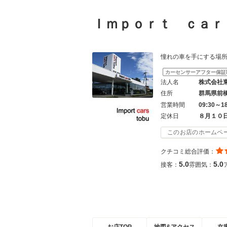
Ｉｍｐｏｒｔ ｃａ
憧れの車を手にする場所は「
カーセンサーアフター保証
法人名
株式会社
住所
群馬県前
営業時間
09:30～1
定休日
８月１０
このお店のホームペ
クチコミ総合評価：
5.0
5.0
接客：
雰囲気：