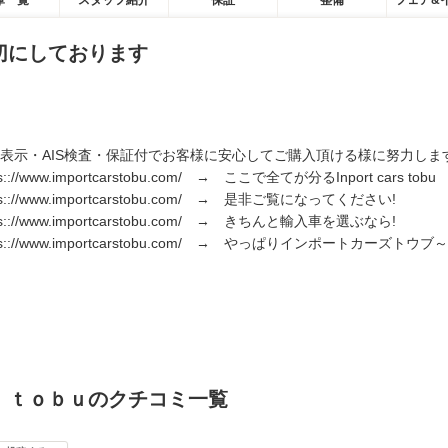
庫一覧
スタッフ紹介
保証
整備
フェア&
切にしております
表示・AIS検査・保証付でお客様に安心してご購入頂ける様に努力しま
ps:://www.importcarstobu.com/ → ここで全てが分るInport cars tobu
ps:://www.importcarstobu.com/ → 是非ご覧になってください!
ps:://www.importcarstobu.com/ → きちんと輸入車を選ぶなら!
ps:://www.importcarstobu.com/ → やっぱりインポートカーズトウブ～
 ｔｏｂｕのクチコミ一覧