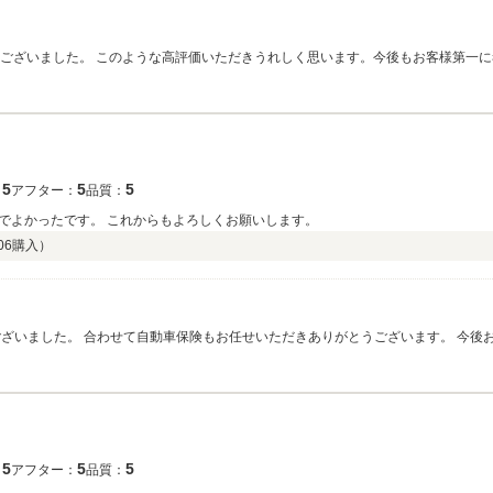
うございました。 このような高評価いただきうれしく思います。今後もお客様第一に
のお乗換えということで使い勝手の違う点もあるかと思いますので ご不明点があれば
5
5
5
：
アフター：
品質：
でよかったです。 これからもよろしくお願いします。
06
購入）
ございました。 合わせて自動車保険もお任せいただきありがとうございます。 今後
ーライフが送れるようサポート致しますので今後とも よろしくお願い致します。
5
5
5
：
アフター：
品質：