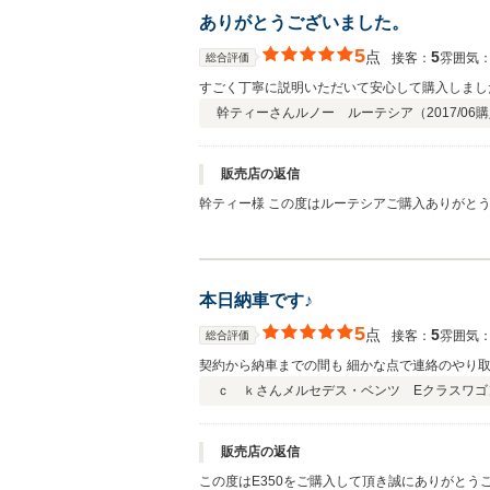
ありがとうございました。
5
点
5
接客：
雰囲気
総合評価
すごく丁寧に説明いただいて安心して購入しまし
幹ティーさん
ルノー ルーテシア（
2017/06
購
販売店の返信
幹ティー様 この度はルーテシアご購入ありがと
す。条件も命一杯やらせていただきました。ぴっ
本日納車です♪
5
点
5
接客：
雰囲気
総合評価
契約から納車までの間も 細かな点で連絡のやり
ｃ ｋさん
メルセデス・ベンツ Eクラスワゴ
販売店の返信
この度はE350をご購入して頂き誠にありがとう