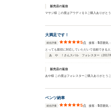
販売店の返信
マサジ様 この度はアウディＱ３ご購入ありがと
ご連絡いただければ幸いです。 今回国産車から
がとうございました！！
大満足です！
5
点
5
接客：
雰囲気
総合評価
とっても親切に対応していただいて信頼できる人
あ や ！さん
スバル フォレスター（
2017/
販売店の返信
あや様 この度はフォレスターご購入ありがとう
い。しっかり対応させて いただきます。良いカ
ベンツ納車
5
点
5
接客：
雰囲気
総合評価