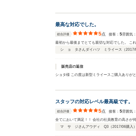
ったと思いますのが信頼して頂きありがとうござ
しんで頂けるように 出来る限りのサポートをさ
最高な対応でした。
5
点
5
接客：
雰囲気
総合評価
最初から最後までとても親切な対応でした。 こ
シ ョ タさん
ダイハツ ミライース（
2017/
販売店の返信
ショタ様 この度は新型ミライースご購入ありが
ってあげてください。 これからもご紹介お待ち
スタッフの対応レベル最高級です。
5
点
5
接客：
雰囲気
総合評価
全てにおいて満足！！ 会社の社員教育の高さが伺
マ サ ジさん
アウディ Q3（
2017/06
購入