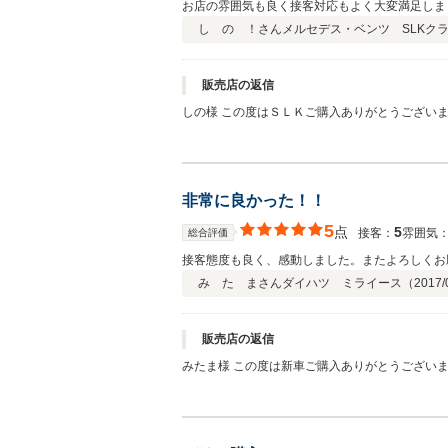
お店の雰囲気も良く接客対応もよく大変満足しま
し の ！さん
メルセデス・ベンツ SLKク
販売店の返信
しの様 この度はＳＬＫご購入ありがとうござい
しっかりサポートさせていただきますので よろ
非常に良かった！！
5
点
5
接客：
雰囲気
総合評価
接客態度も良く、感動しました。またよろしくお
み た まさん
ダイハツ ミライース（
2017/
販売店の返信
みたま様 この度は新車ご購入ありがとうござい
今回自動車保険もお任せいただき、万が一の事故