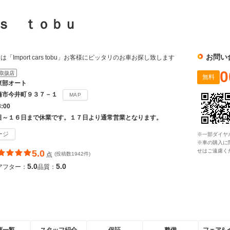
ｒｓ ｔｏｂｕ
お問い
Import cars tobu」お客様にピッタリのお車お探し致します
0
取扱店
無料
東部オート
橋市今井町９３７－１
MAP
8:00
日～１６日まで休業です。１７日より通常営業となります。
ージ
※一部ダイヤ
※車の購入に
せはご遠慮く
5.0
点
(投稿数1942件)
5.0
5.0
アフター：
品質：