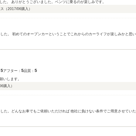
した。 ありがとうございました。ベンツに乗るのが楽しみです。
ラス（
2017/06
購入）
ました。 初めてのオープンカーということでこれからのカーライフが楽しみかと思い
しくお願い致します。ありがとうございました！！
5
5
5
：
アフター：
品質：
願いします。
06
購入）
ました。どんなお車でもご依頼いただければ 他社に負けない条件でご用意させてい
の際もしっかりフォローさせていただき ますのでお困りの際はまずご連絡いただけ