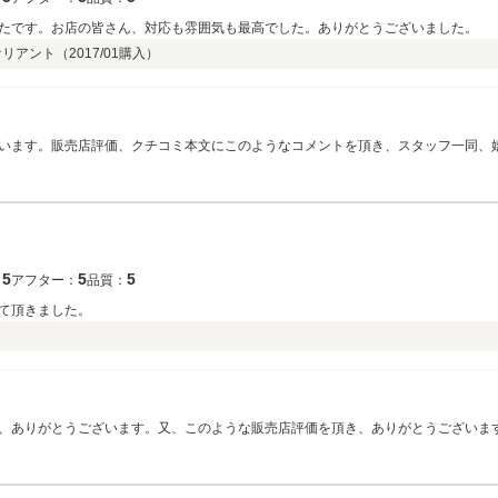
たです。お店の皆さん、対応も雰囲気も最高でした。ありがとうございました。
ァリアント（
2017/01
購入）
います。販売店評価、クチコミ本文にこのようなコメントを頂き、スタッフ一同、
ばと思います。今後、定期的に、お車の様子をお伺いするご連絡を入れさせて頂き
いました。
5
5
5
：
アフター：
品質：
て頂きました。
、ありがとうございます。又、このような販売店評価を頂き、ありがとうございま
ンスのご案内、アドバイスなど対応させて頂ければと思います。ありがとうござい