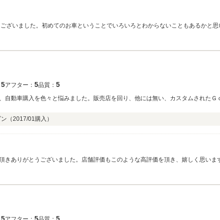
うございました。初めてのお車ということでいろいろとわからないこともあるかと思
ください。しっかりフォローしていきますね！！
5
5
5
：
アフター：
品質：
、自動車購入を色々と悩みました。販売店を回り、他には無い、カスタムされたＧ
ゴン（
2017/01
購入）
頂きありがとうございました。店舗評価もこのような高評価を頂き、嬉しく思いま
楽しいお話を聞かせて頂き、ありがとうございました。今後は、楽しいカーライフ
5
5
5
：
アフター：
品質：