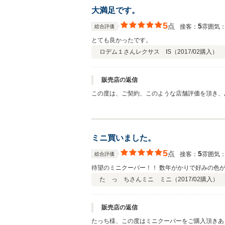
大満足です。
5
点
5
接客：
雰囲気
総合評価
とても良かったです。
ロデム１さん
レクサス IS（
2017/02
購入）
販売店の返信
この度は、ご契約、このような店舗評価を頂き、
のではと思いましたが、多々、ご協力を頂き、ご
しいカーライフをお過ごしください。ありがとう
ミニ買いました。
5
点
5
接客：
雰囲気
総合評価
待望のミニクーパー！！ 数年がかりで好みの色
た っ ちさん
ミニ ミニ（
2017/02
購入）
販売店の返信
たっち様、この度はミニクーパーをご購入頂きあ