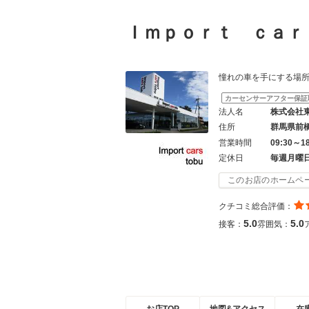
Ｉｍｐｏｒｔ ｃａ
憧れの車を手にする場所は「
カーセンサーアフター保証
法人名
株式会社
住所
群馬県前
営業時間
09:30～1
定休日
毎週月曜
このお店のホームペ
クチコミ総合評価：
5.0
5.0
接客：
雰囲気：