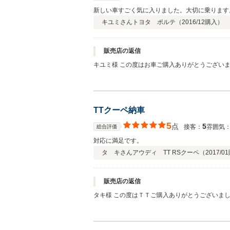
新しい車すごく気に入りました。大切に乗ります
キユミさん
トヨタ ポルテ（
2016/12
購入）
販売店の返信
キユミ様 この度はお車ご購入ありがとうござい
ば何よりです。お車を長く乗るにはメンテナンス
TTクーペ納車
5
点
5
接客：
雰囲気
総合評価
対応に満足です。
タ キさん
アウディ TT RSクーペ（
2017/01
販売店の返信
タキ様 この度はＴＴご購入ありがとうございま
きますので 万が一の際はご連絡お待ちしており