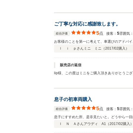
にお乗りくださいね！ また、輸入車と言う部分
後ともよろしくお願い致します。
ご丁寧な対応に感謝致します。
5
点
5
接客：
雰囲気
総合評価
お客様のことを第一に考えて、車選びのアドバイ
ｌ ｉ ｐさん
ミニ ミニ（
2017/02
購入）
販売店の返信
lip様、この度はミニをご購入頂きありがとうご
ますので是非頼ってくださいね！ また、ブランド
お願い致します。
息子の初車両購入
5
点
5
接客：
雰囲気
総合評価
息子にすすめた所、是非見たいと。どうやら一目
Ｉ Ｎ Ａさん
アウディ A1（
2017/02
購入