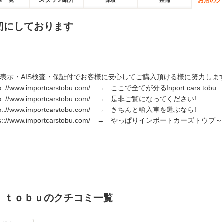
庫一覧
スタッフ紹介
保証
整備
お店のク
切にしております
表示・AIS検査・保証付でお客様に安心してご購入頂ける様に努力しま
ps:://www.importcarstobu.com/ → ここで全てが分るInport cars tobu
ps:://www.importcarstobu.com/ → 是非ご覧になってください!
ps:://www.importcarstobu.com/ → きちんと輸入車を選ぶなら!
ps:://www.importcarstobu.com/ → やっぱりインポートカーズトウブ～
 ｔｏｂｕのクチコミ一覧