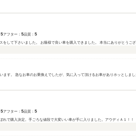
で不安なこともあると思いますが、困ったときはすぐご連絡ください。 次は旦那様の
5
5
5
：
アフター：
品質：
スをして下さいました。 お蔭様で良い車を購入できました。 本当にありがとうご
ざいます。 急なお車のお乗換えでしたが、気に入って頂けるお車がありホッとしま
品のお財布やバックを持つようにミニもブランド品を持ってる感覚でドライブなど 
5
5
5
：
アフター：
品質：
ぼれで購入決定。手ごろな値段で大変いい車が手に入りました。アウディＡ１！！
）