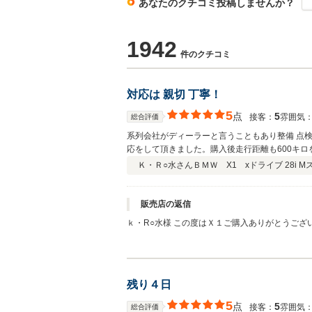
あなたのクチコミ投稿しませんか？
1942
件のクチコミ
対応は 親切 丁寧！
5
点
5
接客：
雰囲気
総合評価
系列会社がディーラーと言うこともあり整備 点
応をして頂きました。購入後走行距離も600キ
Ｋ・Ｒ○水さん
ＢＭＷ X1 xドライブ 28i M
販売店の返信
ｋ・R○水様 この度はＸ１ご購入ありがとうござ
ご不明点やトラブルの際はしっかりフォローさせ
ます。
残り４日
5
点
5
接客：
雰囲気
総合評価