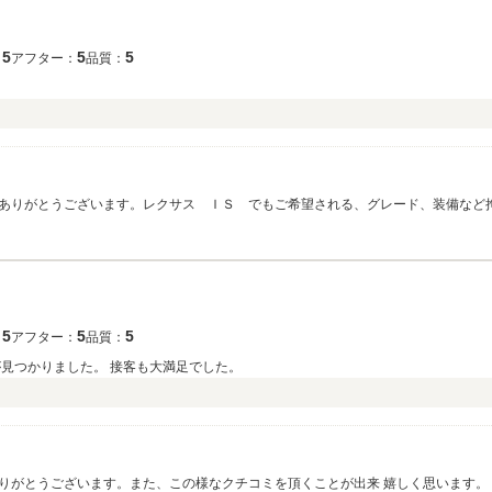
5
5
5
：
アフター：
品質：
ありがとうございます。レクサス ＩＳ でもご希望される、グレード、装備など
希望された通りのＩＳが見付かって良かったと思います。今後は定期的にアフター
ございました。
5
5
5
：
アフター：
品質：
が見つかりました。 接客も大満足でした。
りがとうございます。また、この様なクチコミを頂くことが出来 嬉しく思います。