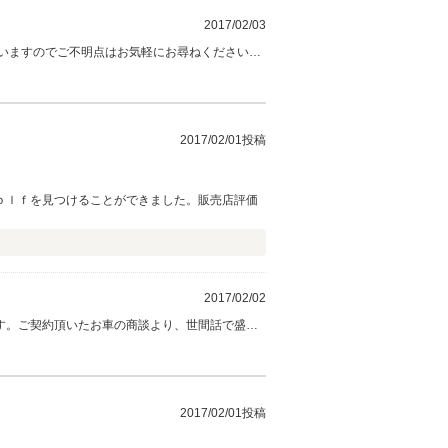
2017/02/03
いますのでご不明点はお気軽にお尋ねください。
2017/02/01投稿
ｏｌｆを見つけることができました。販売店評価
2017/02/02
す。ご契約頂いたお車の商談より、世間話で盛り
をお過ごし頂く為、定期メンテナンスのご案内を
2017/02/01投稿