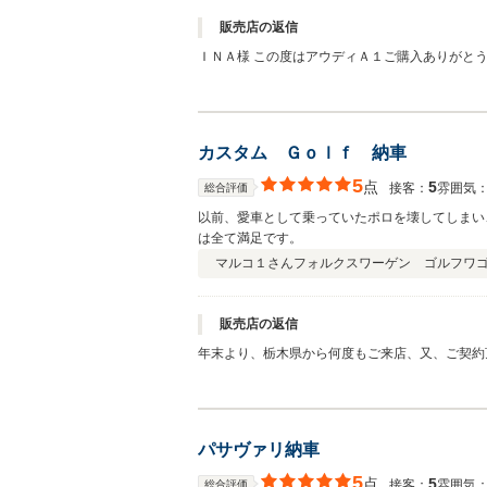
販売店の返信
ＩＮＡ様 この度はアウディＡ１ご購入ありがと
職場もお近くとのことでお困りのときはお声掛け
カスタム Ｇｏｌｆ 納車
5
点
5
接客：
雰囲気
総合評価
以前、愛車として乗っていたポロを壊してしまい
は全て満足です。
マルコ１さん
フォルクスワーゲン ゴルフワ
販売店の返信
年末より、栃木県から何度もご来店、又、ご契約
上がった時間のほうが長かったように感じます。
させて頂きます。宜しくお願いします。
パサヴァリ納車
5
点
5
接客：
雰囲気
総合評価