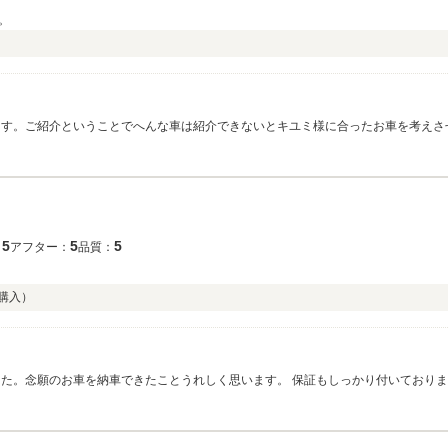
。
ます。ご紹介ということでへんな車は紹介できないとキユミ様に合ったお車を考えさ
が大切です。定期的にアナウンスさせていただきますのでご安心ください。今後と
5
5
5
：
アフター：
品質：
購入）
した。念願のお車を納車できたことうれしく思います。 保証もしっかり付いており
ます。今後ともよろしくお願い致します。