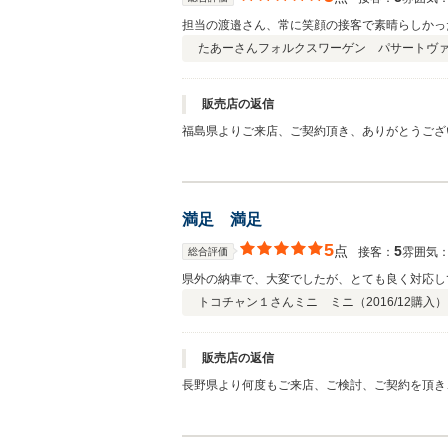
担当の渡邉さん、常に笑顔の接客で素晴らしかっ
たあーさん
フォルクスワーゲン パサートヴ
販売店の返信
福島県よりご来店、ご契約頂き、ありがとうござ
馬県に来られることがあれば、ぜひご来店頂けれ
に頂きました、福島県のお土産、ありがとうござ
満足 満足
5
点
5
接客：
雰囲気
総合評価
県外の納車で、大変でしたが、とても良く対応し
トコチャン１さん
ミニ ミニ（
2016/12
購入）
販売店の返信
長野県より何度もご来店、ご検討、ご契約を頂き
さい。遠方ではございますが、定期的にメンテナ