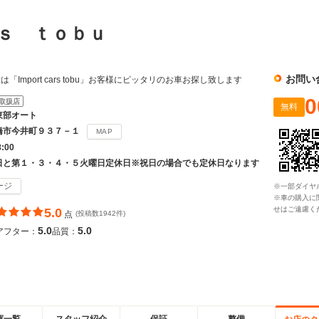
ｒｓ ｔｏｂｕ
お問い
Import cars tobu」お客様にピッタリのお車お探し致します
0
取扱店
無料
東部オート
橋市今井町９３７－１
MAP
8:00
日と第１・３・４・５火曜日定休日※祝日の場合でも定休日なります
ージ
※一部ダイヤ
※車の購入に
せはご遠慮く
5.0
点
(投稿数1942件)
5.0
5.0
アフター：
品質：