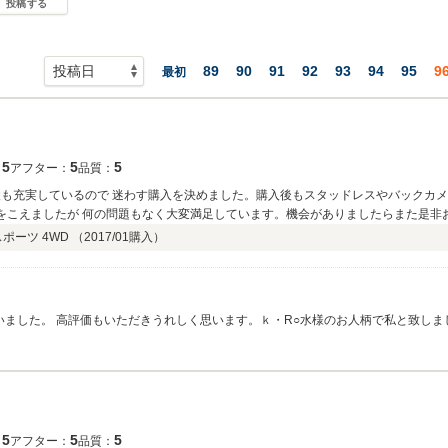
投稿する
89
90
91
92
93
94
95
9
最初
5
5
5
：
アフター：
品質：
検も充実しているので 迷わす購入を決めました。購入後もスタッドレスやバックカメ
ロをこえましたが 何の問題もなく大変満足しています。機会がありましたらまた是非
スポーツ 4WD （
2017/01
購入）
いました。 高評価もいただきうれしく思います。ｋ・R○水様のお人柄で私と致しま
ていただきますのでご連絡いただければと思います。 これからが本当のお付き合い
5
5
5
：
アフター：
品質：