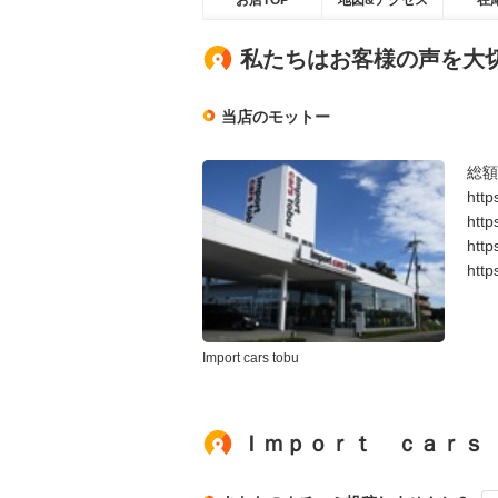
お店TOP
地図&アクセス
在
私たちはお客様の声を大
当店のモットー
総額
htt
htt
htt
htt
Import cars tobu
Ｉｍｐｏｒｔ ｃａｒｓ