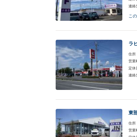
連絡
この
ラ
住所
営業
定休
連絡
東
住所
営業