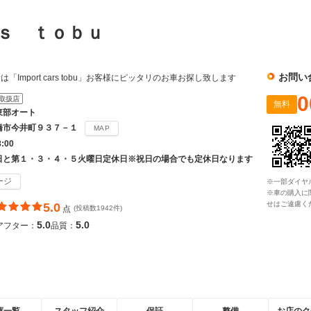
ｒｓ ｔｏｂｕ
お問い
Import cars tobu」お客様にピッタリのお車お探し致します
0
取扱店
無料
東部オート
橋市今井町９３７－１
MAP
8:00
日と第１・３・４・５火曜日定休日※祝日の場合でも定休日なります
ージ
※一部ダイヤ
※車の購入に
せはご遠慮く
5.0
点
(投稿数1942件)
5.0
5.0
アフター：
品質：