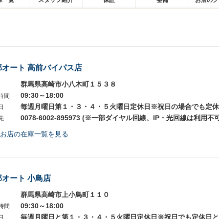
庫一覧
スタッフ紹介
保証
整備
お店のク
部オート 高前バイパス店
群馬県高崎市小八木町１５３８
09:30～18:00
時間
毎週月曜日第１・３・４・５火曜日定休日※祝日の場合でも定休
日
0078-6002-895973 (※一部ダイヤル回線、IP・光回線は利用不可
先
お店の在庫一覧を見る
部オート 小鳥店
群馬県高崎市上小鳥町１１０
09:30～18:00
時間
毎週月曜日と第１・３・４・５火曜日定休日※祝日でも定休日と
日