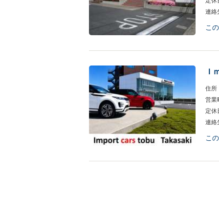
定休
連絡
この
Ｉ
住所
営業
定休
連絡
この