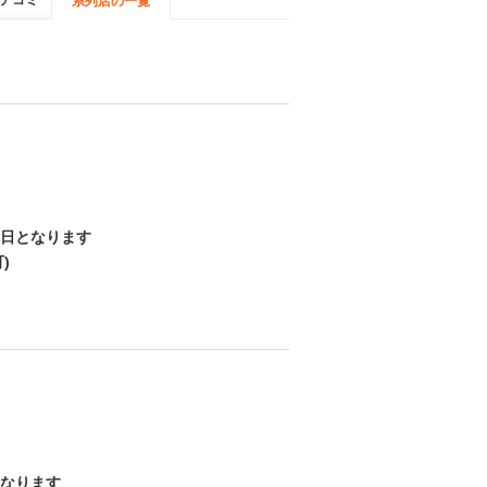
チコミ
系列店の一覧
日となります
)
なります