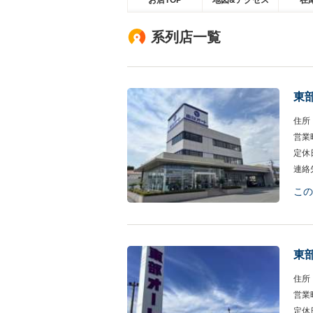
お店TOP
地図&アクセス
在
系列店一覧
東
住所
営業
定休
連絡
この
東
住所
営業
定休