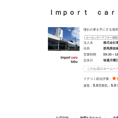
Ｉｍｐｏｒｔ ｃａ
憧れの車を手にする場所は「
カーセンサーアフター保証
法人名
株式会社
住所
群馬県前
営業時間
09:30～1
定休日
毎週月曜
このお店のホームペ
クチコミ総合評価：
5.0
5.0
接客：
雰囲気：