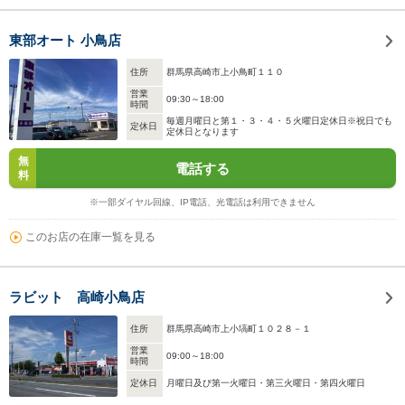
東部オート 小鳥店
住所
群馬県高崎市上小鳥町１１０
営業
09:30～18:00
時間
毎週月曜日と第１・３・４・５火曜日定休日※祝日でも
定休日
定休日となります
無
電話する
料
※一部ダイヤル回線、IP電話、光電話は利用できません
このお店の在庫一覧を見る
ラビット 高崎小鳥店
住所
群馬県高崎市上小塙町１０２８－１
営業
09:00～18:00
時間
定休日
月曜日及び第一火曜日・第三火曜日・第四火曜日