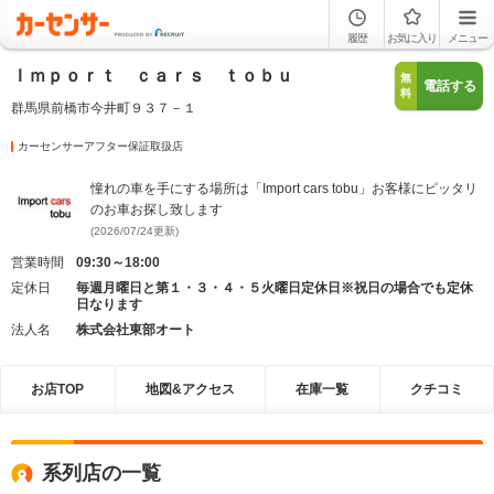
履歴
お気に入り
メニュー
Ｉｍｐｏｒｔ ｃａｒｓ ｔｏｂｕ
無
電話する
料
群馬県前橋市今井町９３７－１
カーセンサーアフター保証取扱店
憧れの車を手にする場所は「Import cars tobu」お客様にピッタリ
のお車お探し致します
(2026/07/24更新)
営業時間
09:30～18:00
定休日
毎週月曜日と第１・３・４・５火曜日定休日※祝日の場合でも定休
日なります
法人名
株式会社東部オート
お店TOP
地図&アクセス
在庫一覧
クチコミ
系列店の一覧