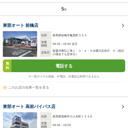
5
件
東部オート 前橋店
住所
群馬県前橋市亀里町３５４
営業
09:30～18:00 全日
時間
毎週月曜日と第１・３・４・５火曜日定休日 ※（祝日
定休日
の場合でも定休日）
無
電話する
料
※一部ダイヤル回線、IP電話、光電話は利用できません
このお店の在庫一覧を見る
東部オート 高前バイパス店
住所
群馬県高崎市小八木町１５３８
営業
09:30～18:00
時間