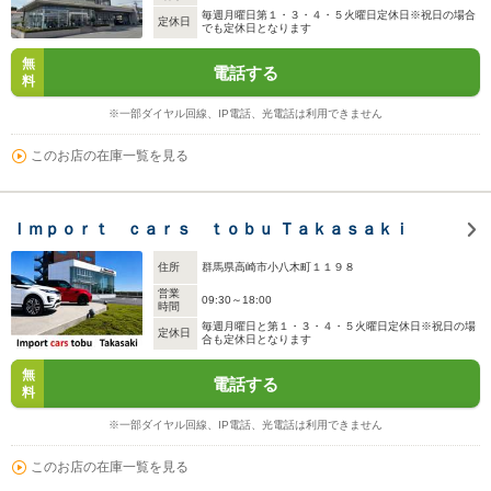
毎週月曜日第１・３・４・５火曜日定休日※祝日の場合
定休日
でも定休日となります
無
電話する
料
※一部ダイヤル回線、IP電話、光電話は利用できません
このお店の在庫一覧を見る
Ｉｍｐｏｒｔ ｃａｒｓ ｔｏｂｕ Ｔａｋａｓａｋｉ
住所
群馬県高崎市小八木町１１９８
営業
09:30～18:00
時間
毎週月曜日と第１・３・４・５火曜日定休日※祝日の場
定休日
合も定休日となります
無
電話する
料
※一部ダイヤル回線、IP電話、光電話は利用できません
このお店の在庫一覧を見る