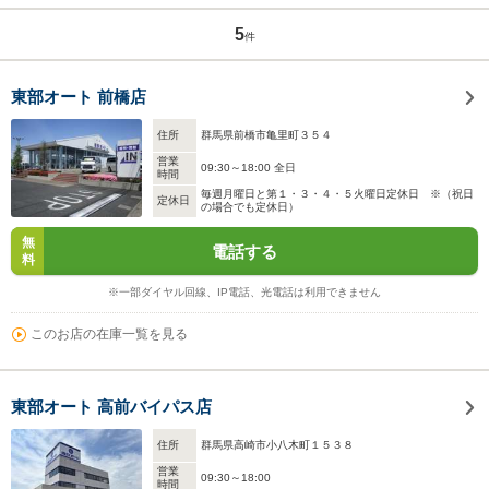
5
件
東部オート 前橋店
住所
群馬県前橋市亀里町３５４
営業
09:30～18:00 全日
時間
毎週月曜日と第１・３・４・５火曜日定休日 ※（祝日
定休日
の場合でも定休日）
無
電話する
料
※一部ダイヤル回線、IP電話、光電話は利用できません
このお店の在庫一覧を見る
東部オート 高前バイパス店
住所
群馬県高崎市小八木町１５３８
営業
09:30～18:00
時間