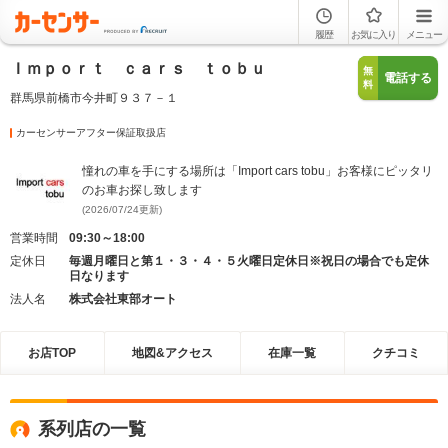
履歴
お気に入り
メニュー
Ｉｍｐｏｒｔ ｃａｒｓ ｔｏｂｕ
無
電話する
料
群馬県前橋市今井町９３７－１
カーセンサーアフター保証取扱店
憧れの車を手にする場所は「Import cars tobu」お客様にピッタリ
のお車お探し致します
(2026/07/24更新)
営業時間
09:30～18:00
定休日
毎週月曜日と第１・３・４・５火曜日定休日※祝日の場合でも定休
日なります
法人名
株式会社東部オート
お店TOP
地図&アクセス
在庫一覧
クチコミ
系列店の一覧