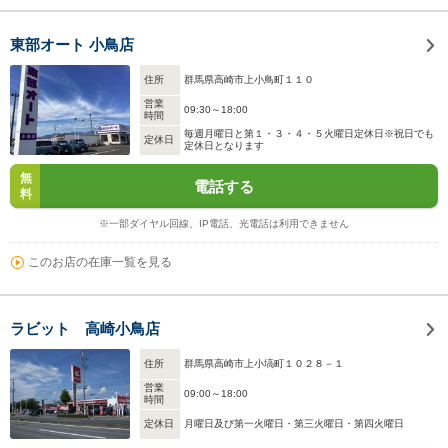
東部オート 小鳥店
住所
群馬県高崎市上小鳥町１１０
営業
09:30～18:00
時間
毎週月曜日と第１・３・４・５火曜日定休日※祝日でも
定休日
定休日となります
無
電話する
料
※一部ダイヤル回線、IP電話、光電話は利用できません
このお店の在庫一覧を見る
ラビット 高崎小鳥店
住所
群馬県高崎市上小塙町１０２８－１
営業
09:00～18:00
時間
定休日
月曜日及び第一火曜日・第三火曜日・第四火曜日