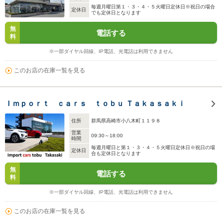
毎週月曜日第１・３・４・５火曜日定休日※祝日の場合
定休日
でも定休日となります
無
電話する
料
※一部ダイヤル回線、IP電話、光電話は利用できません
このお店の在庫一覧を見る
Ｉｍｐｏｒｔ ｃａｒｓ ｔｏｂｕ Ｔａｋａｓａｋｉ
住所
群馬県高崎市小八木町１１９８
営業
09:30～18:00
時間
毎週月曜日と第１・３・４・５火曜日定休日※祝日の場
定休日
合も定休日となります
無
電話する
料
※一部ダイヤル回線、IP電話、光電話は利用できません
このお店の在庫一覧を見る