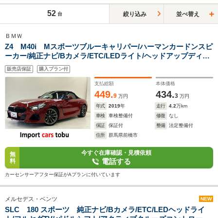
52
絞り込み
並べ替え
台
ＢＭＷ
Z4 M40i Mスポーツブルーキャリパー/ハーマンカードンスピ
ーカー/純正ナビ/Bカメラ/ETC/LEDライト/ヘッドアップディス
プレイ/アクティブクルーズコントロール/ブラインドスポットモ
販売店保証
購入プラン付
ニター/シートヒーター/パドルシフト/
支払総額
本体価格
449.
434.
9
3
万円
万円
年式
2019
年
走行
4.2
万km
車検
車検整備付
修復
なし
保証
保証付
整備
法定整備付
住所
群馬県前橋市
今すぐ在庫確認・見積依頼
無
電話する
料
カーセンサーアフター保証がAプランに付いています
メルセデス・ベンツ
NEW
SLC 180 スポーツ 純正ナビ/Bカメラ/ETC/LEDヘッドライ