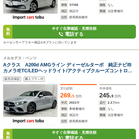
車検
'27/08
修復
なし
保証
保証付
整備
法定整備付
住所
群馬県前橋市
今すぐ在庫確認・見積依頼
無
電話する
料
カーセンサーアフター保証がAプランに付いています
メルセデス・ベンツ
Aクラス A200d AMGライン ディーゼルターボ 純正ナビ/B
カメラ/ETC/LEDヘッドライト/アクティブクルーズコントロー
ル/ブラインドスポットモニター/パドルシフト/フロントシート
販売店保証
購入プラン付
ヒーター/レーンキープ/ドライブレコーダー/スマートキー/キー
レス
支払総額
本体価格
269.
245.
5
9
万円
万円
年式
2021
年
走行
2.2
万km
車検
車検整備付
修復
なし
保証
保証付
整備
法定整備付
住所
群馬県前橋市
今すぐ在庫確認・見積依頼
無
電話する
料