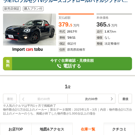
ラ/ETC/フルセグTV/クルーズコントロール/パドルシフト/ハー
フレザーシート/シートヒーター/ブレンボ製ブレーキキャリパ
販売店保証
購入プラン付
ー/純正アルミホイール/スマートキー/キーレス
支払総額
本体価格
379.
365.
5
5
万円
万円
年式
2017
年
走行
1.8
万km
車検
'26/11
修復
なし
保証
保証付
整備
法定整備付
住所
群馬県前橋市
今すぐ在庫確認・見積依頼
無
電話する
料
1
/2
最初
前の30件
次の30件
最後
※人気のクルマは平均1ヶ月で掲載終了
物件数合計1万台以上のメーカー｜算出データ期間：2025年1月～3月｜内容：物件数合計1万台
以上のメーカーのうち、掲載が終了した物件数が1,000台以上の場合
お店TOP
地図&アクセス
在庫一覧
クチコミ