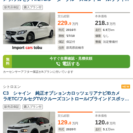
ドスポットモニター/シートヒーター/パワーシート/黒革シート/
販売店保証
購入プラン付
スマートキー/キーレス
支払総額
本体価格
229.
218.
9
3
万円
万円
年式
2016
年
走行
6.9
万km
車検
'27/10
修復
なし
保証
保証付
整備
法定整備付
住所
群馬県前橋市
今すぐ在庫確認・見積依頼
無
電話する
料
カーセンサーアフター保証がAプランに付いています
シトロエン
NEW
C3 シャイン 純正オプションカロッツェリアナビ/Bカメ
ラ/ETC/フルセグTV/クルーズコントロール/ブラインドスポット
モニター/リア障害物センサー/純正アルミホイール/スマートキ
販売店保証
購入プラン付
ー/キーレス
支払総額
本体価格
129.
120.
8
0
万円
万円
年式
2020
年
走行
5.1
万km