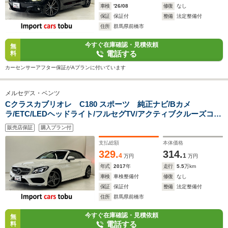
車検
'26/08
修復
なし
保証
保証付
整備
法定整備付
住所
群馬県前橋市
今すぐ在庫確認・見積依頼
無
電話する
料
カーセンサーアフター保証がAプランに付いています
メルセデス・ベンツ
Cクラスカブリオレ C180 スポーツ 純正ナビ/Bカメ
ラ/ETC/LEDヘッドライト/フルセグTV/アクティブクルーズコン
トロール/ブラインドスポットモニター/ステアリングアシスト/
販売店保証
購入プラン付
パドルシフト/レーンキープ/シートヒーター/スマートキー/キー
レス
支払総額
本体価格
329.
314.
4
1
万円
万円
年式
2017
年
走行
5.5
万km
車検
車検整備付
修復
なし
保証
保証付
整備
法定整備付
住所
群馬県前橋市
今すぐ在庫確認・見積依頼
無
電話する
料