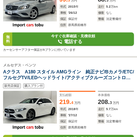
5
3
万円
万円
年式
2015
年
走行
5.2
万km
車検
'26/12
修復
なし
保証
保証付
整備
法定整備付
住所
群馬県前橋市
今すぐ在庫確認・見積依頼
無
電話する
料
カーセンサーアフター保証がAプランに付いています
メルセデス・ベンツ
Aクラス A180 スタイル AMGライン 純正ナビ/Bカメラ/ETC/
フルセグTV/LEDヘッドライト/アクティブクルーズコントロー
ル/ブラインドスポットモニター/パドルシフト/パワーシート/シ
販売店保証
購入プラン付
ートヒーター/純正アルミホイール/スマートキー/キーレス
支払総額
本体価格
219.
208.
4
3
万円
万円
年式
2018
年
走行
5.7
万km
車検
'27/12
修復
なし
保証
保証付
整備
法定整備付
住所
群馬県前橋市