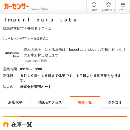
履歴
お気に入り
メニュー
Ｉｍｐｏｒｔ ｃａｒｓ ｔｏｂｕ
群馬県前橋市今井町９３７－１
カーセンサーアフター保証取扱店
憧れの車を手にする場所は「Import cars tobu」お客様にピッタリ
のお車お探し致します
(2026/08/08更新)
営業時間
09:30～18:00
定休日
８月１０日～１６日まで休業です。１７日より通常営業となりま
す。
法人名
株式会社東部オート
お店TOP
地図&アクセス
在庫一覧
クチコミ
在庫一覧