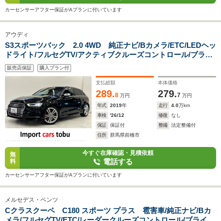
カーセンサーアフター保証がAプランに付いています
アウディ
S3スポーツバック 2.0 4WD 純正ナビ/Bカメラ/ETC/LEDヘッ
ドライト/フルセグTV/アクティブクルーズコントロール/ブライ
ンドスポットモニター/レッドブレーキキャリパー/パドルシフ
販売店保証
購入プラン付
ト/シートヒーター/パワーシート/スマートキー/キーレス
支払総額
本体価格
289.
279.
8
7
万円
万円
年式
2019
年
走行
4.0
万km
車検
'26/12
修復
なし
保証
保証付
整備
法定整備付
住所
群馬県前橋市
今すぐ在庫確認・見積依頼
無
電話する
料
カーセンサーアフター保証がAプランに付いています
メルセデス・ベンツ
Cクラスクーペ C180 スポーツ プラス 雹害車/純正ナビ/Bカ
メラ/フルセグTV/ETC/レーダークルーズコントロール/ブライン