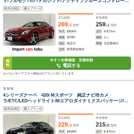
ト/フルセグTV/パドルシフト/アクティブクルーズコントロール/
ブラインドスポットモニター/メモリー機能付きパワーシート/シ
販売店保証
購入プラン付
ートヒーター/黒革シート/スマートキー/キーレス
支払総額
本体価格
269.
259.
5
1
万円
万円
年式
2016
年
走行
3.0
万km
車検
'27/07
修復
なし
保証
保証付
整備
法定整備付
住所
群馬県前橋市
今すぐ在庫確認・見積依頼
無
電話する
料
カーセンサーアフター保証がAプランに付いています
ＢＭＷ
4シリーズクーペ 420i Mスポーツ 純正ナビ/Bカメ
ラ/ETC/LEDヘッドライト/Mエアロダイナミクスパッケージ/パ
ドルシフト/シートヒーター/アクティブクルーズコントロール/
販売店保証
購入プラン付
ブラインドスポットモニター/レーンキープ/デジタルメーター/
スマートキー
支払総額
本体価格
229.
215.
9
0
万円
万円
年式
2019
年
走行
5.4
万km