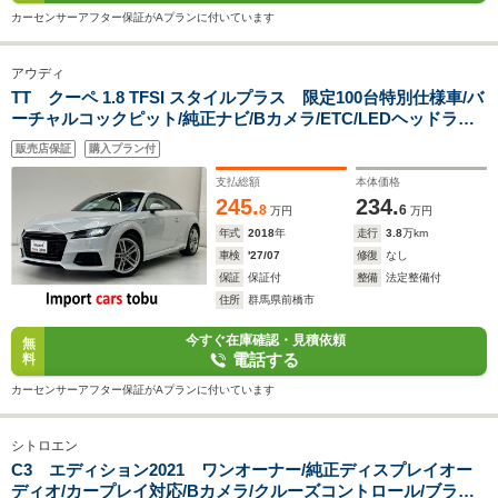
カーセンサーアフター保証がAプランに付いています
アウディ
TT クーペ 1.8 TFSI スタイルプラス 限定100台特別仕様車/バ
ーチャルコックピット/純正ナビ/Bカメラ/ETC/LEDヘッドライ
ト/フルセグTV/パドルシフト/ブラインドスポットモニター/前後
販売店保証
購入プラン付
障害物センサー/純正アルミホイール/スマートキー/キーレス
支払総額
本体価格
245.
234.
8
6
万円
万円
年式
2018
年
走行
3.8
万km
車検
'27/07
修復
なし
保証
保証付
整備
法定整備付
住所
群馬県前橋市
今すぐ在庫確認・見積依頼
無
電話する
料
カーセンサーアフター保証がAプランに付いています
シトロエン
C3 エディション2021 ワンオーナー/純正ディスプレイオー
ディオ/カープレイ対応/Bカメラ/クルーズコントロール/ブライ