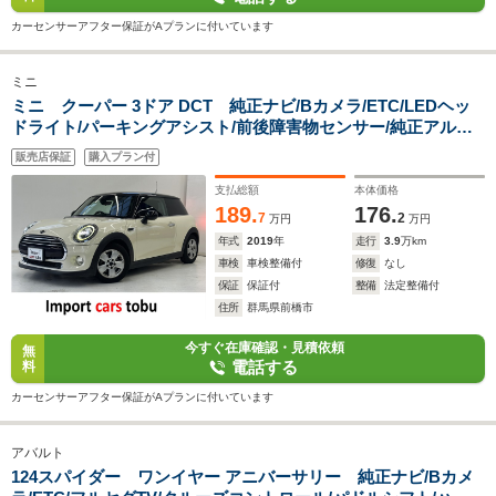
カーセンサーアフター保証がAプランに付いています
ミニ
ミニ クーパー 3ドア DCT 純正ナビ/Bカメラ/ETC/LEDヘッ
ドライト/パーキングアシスト/前後障害物センサー/純正アルミ
ホイール/Bluetooth対応/スマートキー/キーレス
販売店保証
購入プラン付
支払総額
本体価格
189.
176.
7
2
万円
万円
年式
2019
年
走行
3.9
万km
車検
車検整備付
修復
なし
保証
保証付
整備
法定整備付
住所
群馬県前橋市
今すぐ在庫確認・見積依頼
無
電話する
料
カーセンサーアフター保証がAプランに付いています
アバルト
124スパイダー ワンイヤー アニバーサリー 純正ナビ/Bカメ