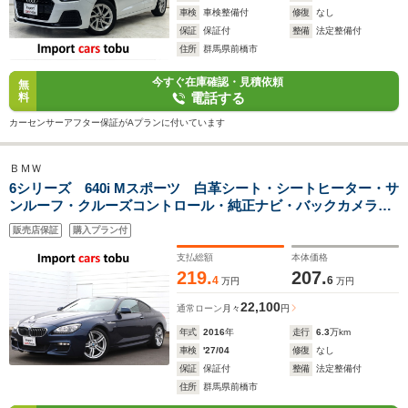
車検
車検整備付
修復
なし
保証
保証付
整備
法定整備付
住所
群馬県前橋市
今すぐ在庫確認・見積依頼
無
電話する
料
カーセンサーアフター保証がAプランに付いています
ＢＭＷ
6シリーズ 640i Mスポーツ 白革シート・シートヒーター・サ
ンルーフ・クルーズコントロール・純正ナビ・バックカメラ・
フルセグ・LEDヘッドライト
販売店保証
購入プラン付
支払総額
本体価格
219.
207.
4
6
万円
万円
22,100
通常ローン
月々
円
年式
2016
年
走行
6.3
万km
車検
'27/04
修復
なし
保証
保証付
整備
法定整備付
住所
群馬県前橋市