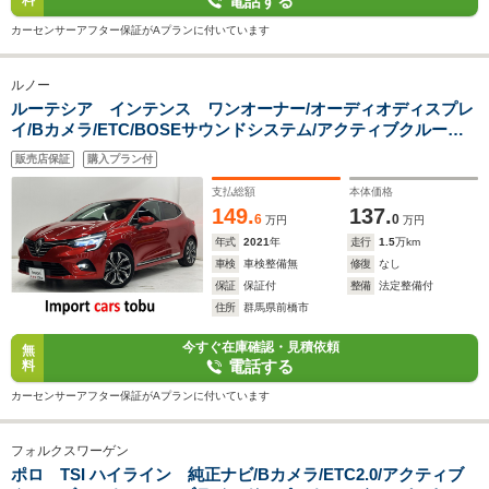
電話する
料
カーセンサーアフター保証がAプランに付いています
ルノー
ルーテシア インテンス ワンオーナー/オーディオディスプレ
イ/Bカメラ/ETC/BOSEサウンドシステム/アクティブクルーズ
コントロール/ブラインドスポットモニター/ステアリングヒータ
販売店保証
購入プラン付
ー/LEDヘッドライト/スマートキー
支払総額
本体価格
149.
137.
6
0
万円
万円
年式
2021
年
走行
1.5
万km
車検
車検整備無
修復
なし
保証
保証付
整備
法定整備付
住所
群馬県前橋市
今すぐ在庫確認・見積依頼
無
電話する
料
カーセンサーアフター保証がAプランに付いています
フォルクスワーゲン
ポロ TSI ハイライン 純正ナビ/Bカメラ/ETC2.0/アクティブ