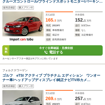
クルーズコントロール/ブラインドスポットモニター/パーキング
アシスト/デジタルメーター/パドルシフト/前後障害物センサー/
販売店保証
購入プラン付
ワイヤレス充電/スマートキー/キーレス
支払総額
本体価格
165.
152.
5
1
万円
万円
年式
2019
年
走行
3.5
万km
車検
車検整備付
修復
なし
保証
保証付
整備
法定整備付
住所
群馬県前橋市
今すぐ在庫確認・見積依頼
無
電話する
料
カーセンサーアフター保証がAプランに付いています
フォルクスワーゲン
ゴルフ eTSI アクティブ プラチナム エディション ワンオー
ナー車/ヘッドアップディスプレイ/純正ナビ/TV/Bカメ
ラ/ETC/LEDヘッドライト/フルセグTV/パドルシフト/アクティ
販売店保証
購入プラン付
ブクルーズコントロール/ブラインドスポットモニター/純正前後
ドラレコ/スマートキー/キーレス
支払総額
本体価格
269.
257.
5
1
万円
万円
年式
2023
年
走行
2.3
万km