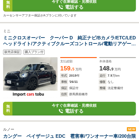
今すぐ在庫確認・見積依頼
無
電話する
料
カーセンサーアフター保証がAプランに付いています
ミニ
ミニクロスオーバー クーパー D 純正ナビ/Bカメラ/ETC/LED
ヘッドライト/アクティブクルーズコントロール/電動リアゲー
ト/コンフォートアクセス/インテリジェントセーフティ/純正ア
販売店保証
購入プラン付
ルミホイール/Bluetooth対応/スマートキー/キーレス
支払総額
本体価格
159.
148.
5
9
万円
万円
年式
2019
年
走行
7.9
万km
車検
'26/11
修復
なし
保証
保証付
整備
法定整備付
住所
群馬県前橋市
今すぐ在庫確認・見積依頼
無
電話する
料
ルノー
NEW
カングー ペイザージュ EDC 雹害車/ワンオーナー車/200台限