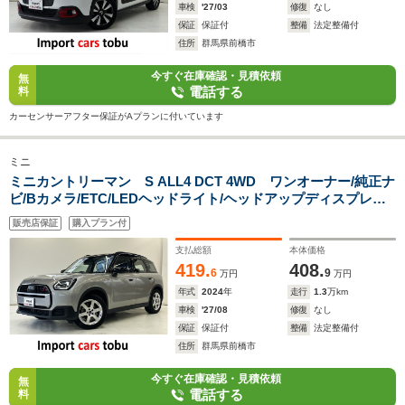
車検
'27/03
修復
なし
保証
保証付
整備
法定整備付
住所
群馬県前橋市
今すぐ在庫確認・見積依頼
無
電話する
料
カーセンサーアフター保証がAプランに付いています
ミニ
ミニカントリーマン S ALL4 DCT 4WD ワンオーナー/純正ナ
ビ/Bカメラ/ETC/LEDヘッドライト/ヘッドアップディスプレイ/
アクティブクルーズコントロール/ブラインドスポットモニター/
販売店保証
購入プラン付
シートヒーター/ステアリングヒーター/パワーバックドア/スマ
ートキー
支払総額
本体価格
419.
408.
6
9
万円
万円
年式
2024
年
走行
1.3
万km
車検
'27/08
修復
なし
保証
保証付
整備
法定整備付
住所
群馬県前橋市
今すぐ在庫確認・見積依頼
無
電話する
料