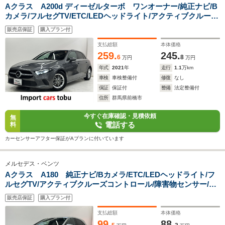
Aクラス A200d ディーゼルターボ ワンオーナー/純正ナビ/B
カメラ/フルセグTV/ETC/LEDヘッドライト/アクティブクルーズ
コントロール/ブラインドスポットモニター/パドルシフト/パワ
販売店保証
購入プラン付
ーシート/シートヒーター/ハーフレザーシート/スマートキー/キ
ーレス
支払総額
本体価格
259.
245.
6
8
万円
万円
年式
2021
年
走行
1.1
万km
車検
車検整備付
修復
なし
保証
保証付
整備
法定整備付
住所
群馬県前橋市
今すぐ在庫確認・見積依頼
無
電話する
料
カーセンサーアフター保証がAプランに付いています
メルセデス・ベンツ
Aクラス A180 純正ナビ/Bカメラ/ETC/LEDヘッドライト/フ
ルセグTV/アクティブクルーズコントロール/障害物センサー/パ
ーキングアシスト/シートヒーター/Bluetooth対応/純正アルミホ
販売店保証
購入プラン付
イール/CD/DVD/スマートキー/キーレス
支払総額
本体価格
99.
88.