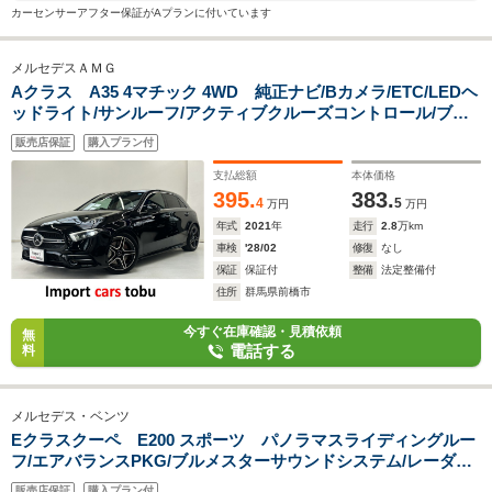
カーセンサーアフター保証がAプランに付いています
メルセデスＡＭＧ
Aクラス A35 4マチック 4WD 純正ナビ/Bカメラ/ETC/LEDヘ
ッドライト/サンルーフ/アクティブクルーズコントロール/ブラ
インドスポットモニター/
販売店保証
購入プラン付
支払総額
本体価格
395.
383.
4
5
万円
万円
年式
2021
年
走行
2.8
万km
車検
'28/02
修復
なし
保証
保証付
整備
法定整備付
住所
群馬県前橋市
今すぐ在庫確認・見積依頼
無
電話する
料
メルセデス・ベンツ
Eクラスクーペ E200 スポーツ パノラマスライディングルー
フ/エアバランスPKG/ブルメスターサウンドシステム/レーダー
セーフティPKG/純正ナビ/360度カメラ/フルセグ/黒革シートシ
販売店保証
購入プラン付