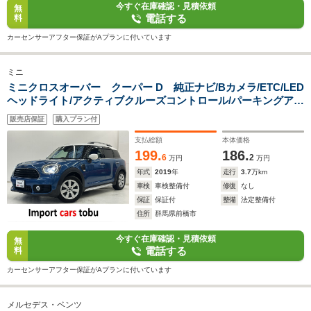
今すぐ在庫確認・見積依頼
無
電話する
料
カーセンサーアフター保証がAプランに付いています
ミニ
ミニクロスオーバー クーパー D 純正ナビ/Bカメラ/ETC/LED
ヘッドライト/アクティブクルーズコントロール/パーキングアシ
スト/前後ドライブレコーダー/前後障害物センサー/パワーバッ
販売店保証
購入プラン付
クドア/純正アルミホイール/スマートキー/キーレス
支払総額
本体価格
199.
186.
6
2
万円
万円
年式
2019
年
走行
3.7
万km
車検
車検整備付
修復
なし
保証
保証付
整備
法定整備付
住所
群馬県前橋市
今すぐ在庫確認・見積依頼
無
電話する
料
カーセンサーアフター保証がAプランに付いています
メルセデス・ベンツ