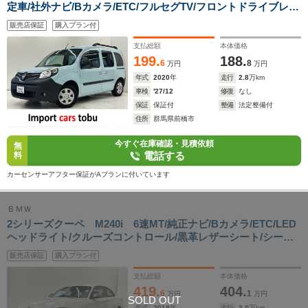
定車/社外ナビ/Bカメラ/ETC/フルセグTV/フロントドライブレコ
ーダー/Bluetooth対応
販売店保証
購入プラン付
支払総額
本体価格
199.
188.
6
8
万円
万円
年式
2020
年
走行
2.8
万km
車検
'27/12
修復
なし
保証
保証付
整備
法定整備付
住所
群馬県前橋市
今すぐ在庫確認・見積依頼
無
電話する
料
カーセンサーアフター保証がAプランに付いています
ＢＭＷ
2シリーズクーペ M240i 6速MT/純正ナビ/Bカメラ/ETC/LED
ヘッドライト/クルーズコントロール/黒革レザーシート/シート
ヒーター/フロントドライブレコーダー/前後障害物センサー/M
販売店保証
購入プラン付
スポーツブルーキャリパー/スマートキー/キーレス
支払総額
本体価格
419.
404.
6
1
万円
万円
SOLD OUT
年式
2018
年
走行
3.0
万km