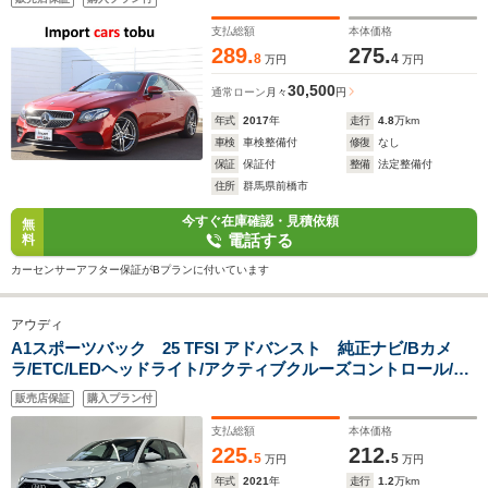
ートヒーター/LEDヘッドライト
支払総額
本体価格
289.
275.
8
4
万円
万円
30,500
通常ローン
月々
円
年式
2017
年
走行
4.8
万km
車検
車検整備付
修復
なし
保証
保証付
整備
法定整備付
住所
群馬県前橋市
今すぐ在庫確認・見積依頼
無
電話する
料
カーセンサーアフター保証がBプランに付いています
アウディ
A1スポーツバック 25 TFSI アドバンスト 純正ナビ/Bカメ
ラ/ETC/LEDヘッドライト/アクティブクルーズコントロール/ブ
ラインドスポットモニター/バーチャルコックピット/レーンキー
販売店保証
購入プラン付
プアシスト/シートヒーター/純正アルミホイール/アドバンスド
キー/キーレス
支払総額
本体価格
225.
212.
5
5
万円
万円
年式
2021
年
走行
1.2
万km