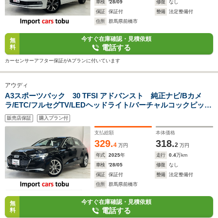
車検
'28/09
修復
なし
保証
保証付
整備
法定整備付
住所
群馬県前橋市
今すぐ在庫確認・見積依頼
無
電話する
料
カーセンサーアフター保証がAプランに付いています
アウディ
A3スポーツバック 30 TFSI アドバンスト 純正ナビ/Bカメ
ラ/ETC/フルセグTV/LEDヘッドライト/バーチャルコックピッ
ト/アクティブクルーズコントロール/ブラインドスポットモニタ
販売店保証
購入プラン付
ー/パドルシフト/シートヒーター/パドルシフト/レーンキープ/ス
マートキー
支払総額
本体価格
329.
318.
4
2
万円
万円
年式
2025
年
走行
0.4
万km
車検
'28/05
修復
なし
保証
保証付
整備
法定整備付
住所
群馬県前橋市
今すぐ在庫確認・見積依頼
無
電話する
料