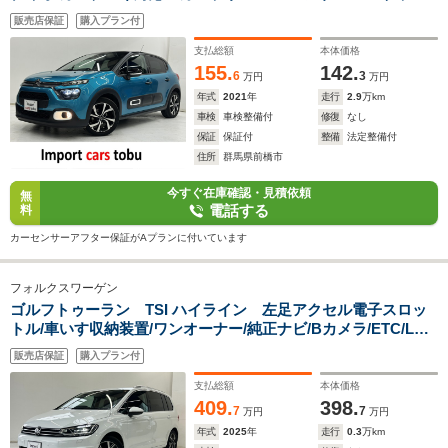
ンドスポットモニター/ETC/社内フロントドライブレコーダー/
販売店保証
購入プラン付
ハーフレザーシート/スマートキー/キーレス
支払総額
本体価格
155.
142.
6
3
万円
万円
年式
2021
年
走行
2.9
万km
車検
車検整備付
修復
なし
保証
保証付
整備
法定整備付
住所
群馬県前橋市
今すぐ在庫確認・見積依頼
無
電話する
料
カーセンサーアフター保証がAプランに付いています
フォルクスワーゲン
ゴルフトゥーラン TSI ハイライン 左足アクセル電子スロッ
トル/車いす収納装置/ワンオーナー/純正ナビ/Bカメラ/ETC/LED
ヘッドライト/デジタルコックピット/パドルシフト/アクティブ
販売店保証
購入プラン付
クルーズコントロール/前後障害物センサー/スマートキー/キー
レス
支払総額
本体価格
409.
398.
7
7
万円
万円
年式
2025
年
走行
0.3
万km