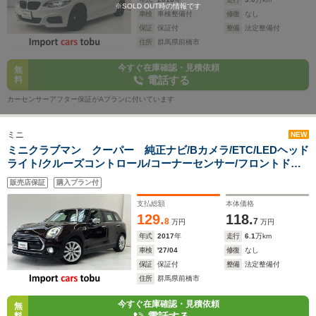
※SOLD OUT時の情報です
車検
車検整備付
修復
なし
保証
保証付
整備
法定整備付
住所
群馬県前橋市
今すぐ在庫確認・見積依頼
無
電話する
料
カーセンサーアフター保証がAプランに付いています
ミニ
NEW
ミニクラブマン クーパー 純正ナビ/Bカメラ/ETC/LEDヘッド
ライト/クルーズコントロール/コーナーセンサー/フロントドラ
イブレコーダー/純正アルミホイール/Bluetooth対応/前後フォグ
販売店保証
購入プラン付
ランプ/スマートキー/キーレス
支払総額
本体価格
129.
118.
8
7
万円
万円
年式
2017
年
走行
6.1
万km
車検
'27/04
修復
なし
保証
保証付
整備
法定整備付
住所
群馬県前橋市
今すぐ在庫確認・見積依頼
無