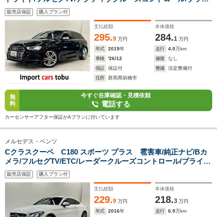
ンドスポットモニター/レッドブレーキキャリパー/パドルシフ
販売店保証
購入プラン付
ト/シートヒーター/パワーシート/スマートキー/キーレス
支払総額
本体価格
295.
284.
9
1
万円
万円
年式
2019
年
走行
4.0
万km
車検
'26/12
修復
なし
保証
保証付
整備
法定整備付
住所
群馬県前橋市
今すぐ在庫確認・見積依頼
無
電話する
料
カーセンサーアフター保証がAプランに付いています
メルセデス・ベンツ
Cクラスクーペ C180 スポーツ プラス 雹害車/純正ナビ/Bカ
メラ/フルセグTV/ETC/レーダークルーズコントロール/ブライン
ドスポットモニター/シートヒーター/パワーシート/黒革シート/
販売店保証
購入プラン付
スマートキー/キーレス
支払総額
本体価格
229.
218.
9
3
万円
万円
年式
2016
年
走行
6.9
万km