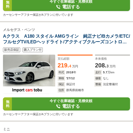
今すぐ在庫確認・見積依頼
無
電話する
料
カーセンサーアフター保証がAプランに付いています
メルセデス・ベンツ
Aクラス A180 スタイル AMGライン 純正ナビ/Bカメラ/ETC/
フルセグTV/LEDヘッドライト/アクティブクルーズコントロー
ル/ブラインドスポットモニター/パドルシフト/パワーシート/シ
販売店保証
購入プラン付
ートヒーター/純正アルミホイール/スマートキー/キーレス
支払総額
本体価格
219.
208.
4
3
万円
万円
年式
2018
年
走行
5.7
万km
車検
'27/12
修復
なし
保証
保証付
整備
法定整備付
住所
群馬県前橋市
今すぐ在庫確認・見積依頼
無
電話する
料
カーセンサーアフター保証がAプランに付いています
ミニ