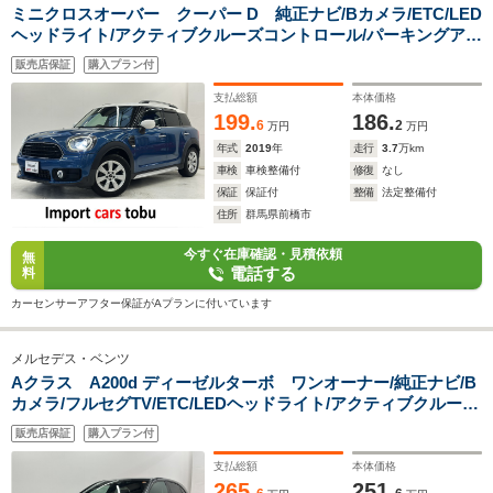
ミニクロスオーバー クーパー D 純正ナビ/Bカメラ/ETC/LED
ヘッドライト/アクティブクルーズコントロール/パーキングアシ
スト/前後ドライブレコーダー/前後障害物センサー/パワーバッ
販売店保証
購入プラン付
クドア/純正アルミホイール/スマートキー/キーレス
支払総額
本体価格
199.
186.
6
2
万円
万円
年式
2019
年
走行
3.7
万km
車検
車検整備付
修復
なし
保証
保証付
整備
法定整備付
住所
群馬県前橋市
今すぐ在庫確認・見積依頼
無
電話する
料
カーセンサーアフター保証がAプランに付いています
メルセデス・ベンツ
Aクラス A200d ディーゼルターボ ワンオーナー/純正ナビ/B
カメラ/フルセグTV/ETC/LEDヘッドライト/アクティブクルーズ
コントロール/ブラインドスポットモニター/パドルシフト/パワ
販売店保証
購入プラン付
ーシート/シートヒーター/ハーフレザーシート/スマートキー/キ
ーレス
支払総額
本体価格
265.
251.