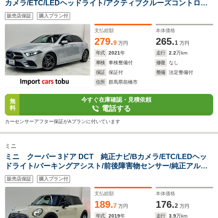
カメラ/ETC/LEDヘッドライト/アクティブクルーズコントロー
ル/ブラインドスポットモニター/パドルシフト/フロントシート
販売店保証
購入プラン付
ヒーター/レーンキープ/ドライブレコーダー/スマートキー/キー
レス
支払総額
本体価格
279.
265.
9
1
万円
万円
年式
2021
年
走行
2.2
万km
車検
車検整備付
修復
なし
保証
保証付
整備
法定整備付
住所
群馬県前橋市
今すぐ在庫確認・見積依頼
無
電話する
料
カーセンサーアフター保証がAプランに付いています
ミニ
ミニ クーパー 3ドア DCT 純正ナビ/Bカメラ/ETC/LEDヘッ
ドライト/パーキングアシスト/前後障害物センサー/純正アルミ
ホイール/Bluetooth対応/スマートキー/キーレス
販売店保証
購入プラン付
支払総額
本体価格
189.
176.
7
2
万円
万円
年式
2019
年
走行
3.9
万km