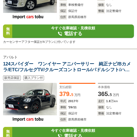
車検
車検整備付
修復
なし
保証
保証付
整備
法定整備付
住所
群馬県前橋市
今すぐ在庫確認・見積依頼
無
電話する
料
カーセンサーアフター保証がAプランに付いています
アバルト
124スパイダー ワンイヤー アニバーサリー 純正ナビ/Bカメ
ラ/ETC/フルセグTV/クルーズコントロール/パドルシフト/ハー
フレザーシート/シートヒーター/ブレンボ製ブレーキキャリパ
販売店保証
購入プラン付
ー/純正アルミホイール/スマートキー/キーレス
支払総額
本体価格
379.
365.
5
5
万円
万円
年式
2017
年
走行
1.8
万km
車検
'26/11
修復
なし
保証
保証付
整備
法定整備付
住所
群馬県前橋市
今すぐ在庫確認・見積依頼
無
電話する
料