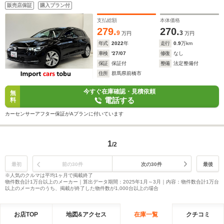
ズコントロール/ブラインドスポットモニター/デジタルインナー
販売店保証
購入プラン付
ミラー/ステアリングアシスト/シートヒーター/キーレス
支払総額
本体価格
279.
270.
9
3
万円
万円
年式
2022
年
走行
0.9
万km
車検
'27/07
修復
なし
保証
保証付
整備
法定整備付
住所
群馬県前橋市
今すぐ在庫確認・見積依頼
無
電話する
料
カーセンサーアフター保証がAプランに付いています
1
/2
最初
前の30件
次の30件
最後
※人気のクルマは平均1ヶ月で掲載終了
物件数合計1万台以上のメーカー｜算出データ期間：2025年1月～3月｜内容：物件数合計1万台
以上のメーカーのうち、掲載が終了した物件数が1,000台以上の場合
お店TOP
地図&アクセス
在庫一覧
クチコミ