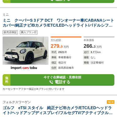
ミニ
ミニ クーパーS 3ドア DCT ワンオーナー車/CABANAシート
カバー/純正ナビ/Bカメラ/ETC/LEDヘッドライト/パドルシフト/
アクティブクルーズコントロール/パーキングアシスト/コンフォ
販売店保証
購入プラン付
ートアクセス/純正アルミホイール/スマートキー/キーレス
支払総額
本体価格
279.
266.
9
3
万円
万円
年式
2021
年
走行
3.7
万km
車検
車検整備付
修復
なし
保証
保証付
整備
法定整備付
住所
群馬県前橋市
今すぐ在庫確認・見積依頼
無
電話する
料
カーセンサーアフター保証がAプランに付いています
フォルクスワーゲン
NEW
ゴルフ eTSI スタイル 純正ナビ/Bカメラ/ETC/LEDヘッドラ
イト/ヘッドアップディスプレイ/フルセグTV/アクティブクルー