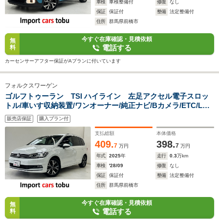
車検
車検整備付
修復
なし
保証
保証付
整備
法定整備付
住所
群馬県前橋市
今すぐ在庫確認・見積依頼
無
電話する
料
カーセンサーアフター保証がAプランに付いています
フォルクスワーゲン
ゴルフトゥーラン TSI ハイライン 左足アクセル電子スロッ
トル/車いす収納装置/ワンオーナー/純正ナビ/Bカメラ/ETC/LED
ヘッドライト/デジタルコックピット/パドルシフト/アクティブ
販売店保証
購入プラン付
クルーズコントロール/前後障害物センサー/スマートキー/キー
レス
支払総額
本体価格
409.
398.
7
7
万円
万円
年式
2025
年
走行
0.3
万km
車検
'28/09
修復
なし
保証
保証付
整備
法定整備付
住所
群馬県前橋市
今すぐ在庫確認・見積依頼
無
電話する
料