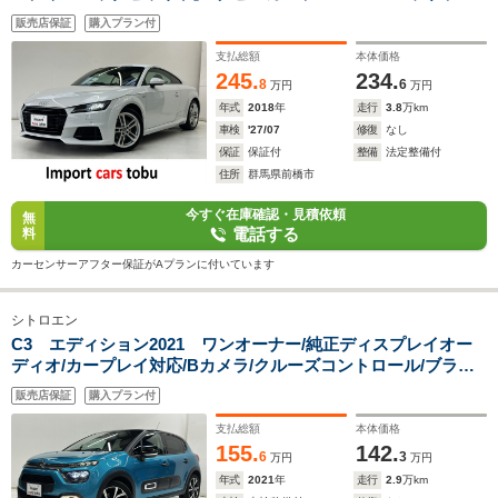
ト/フルセグTV/パドルシフト/ブラインドスポットモニター/前後
販売店保証
購入プラン付
障害物センサー/純正アルミホイール/スマートキー/キーレス
支払総額
本体価格
245.
234.
8
6
万円
万円
年式
2018
年
走行
3.8
万km
車検
'27/07
修復
なし
保証
保証付
整備
法定整備付
住所
群馬県前橋市
今すぐ在庫確認・見積依頼
無
電話する
料
カーセンサーアフター保証がAプランに付いています
シトロエン
C3 エディション2021 ワンオーナー/純正ディスプレイオー
ディオ/カープレイ対応/Bカメラ/クルーズコントロール/ブライ
ンドスポットモニター/ETC/社内フロントドライブレコーダー/
販売店保証
購入プラン付
ハーフレザーシート/スマートキー/キーレス
支払総額
本体価格
155.
142.
6
3
万円
万円
年式
2021
年
走行
2.9
万km