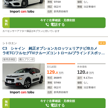
車検
'27/10
修復
なし
保証
保証付
整備
法定整備付
住所
群馬県前橋市
今すぐ在庫確認・見積依頼
無
電話する
料
カーセンサーアフター保証がAプランに付いています
シトロエン
NEW
C3 シャイン 純正オプションカロッツェリアナビ/Bカメ
ラ/ETC/フルセグTV/クルーズコントロール/ブラインドスポット
モニター/リア障害物センサー/純正アルミホイール/スマートキ
販売店保証
購入プラン付
ー/キーレス
支払総額
本体価格
129.
120.
8
0
万円
万円
年式
2020
年
走行
5.1
万km
車検
'27/03
修復
なし
保証
保証付
整備
法定整備付
住所
群馬県前橋市
今すぐ在庫確認・見積依頼
無
電話する
料