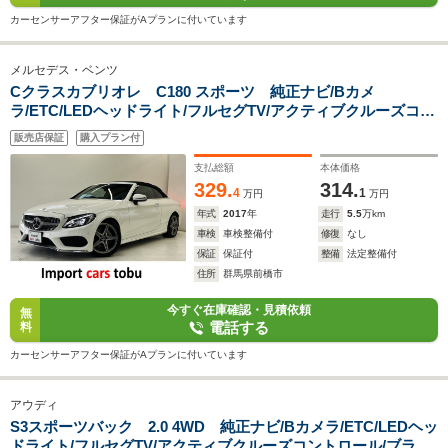
カーセンサーアフター保証がAプランに付いています
メルセデス・ベンツ
Cクラスカブリオレ C180 スポーツ 純正ナビ/Bカメ
ラ/ETC/LEDヘッドライト/フルセグTV/アクティブクルーズコン
トロール/ブラインドスポットモニター/ステアリングアシスト/
販売店保証
購入プラン付
パドルシフト/レーンキープ/シートヒーター/スマートキー/キー
レス
支払総額
本体価格
329.
314.
4
1
万円
万円
年式
2017
年
走行
5.5
万km
車検
車検整備付
修復
なし
保証
保証付
整備
法定整備付
住所
群馬県前橋市
今すぐ在庫確認・見積依頼
無
電話する
料
カーセンサーアフター保証がAプランに付いています
アウディ
S3スポーツバック 2.0 4WD 純正ナビ/Bカメラ/ETC/LEDヘッ
ドライト/フルセグTV/アクティブクルーズコントロール/ブライ