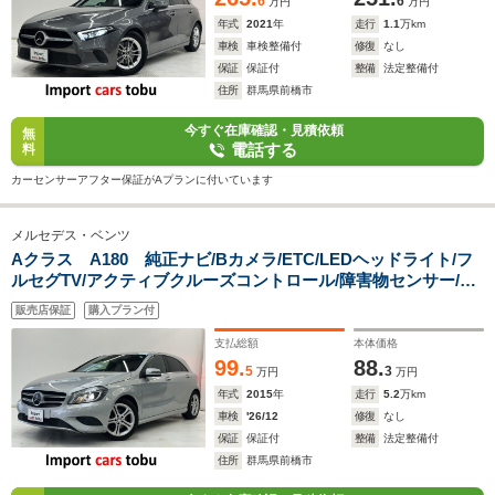
6
6
万円
万円
年式
2021
年
走行
1.1
万km
車検
車検整備付
修復
なし
保証
保証付
整備
法定整備付
住所
群馬県前橋市
今すぐ在庫確認・見積依頼
無
電話する
料
カーセンサーアフター保証がAプランに付いています
メルセデス・ベンツ
Aクラス A180 純正ナビ/Bカメラ/ETC/LEDヘッドライト/フ
ルセグTV/アクティブクルーズコントロール/障害物センサー/パ
ーキングアシスト/シートヒーター/Bluetooth対応/純正アルミホ
販売店保証
購入プラン付
イール/CD/DVD/スマートキー/キーレス
支払総額
本体価格
99.
88.
5
3
万円
万円
年式
2015
年
走行
5.2
万km
車検
'26/12
修復
なし
保証
保証付
整備
法定整備付
住所
群馬県前橋市