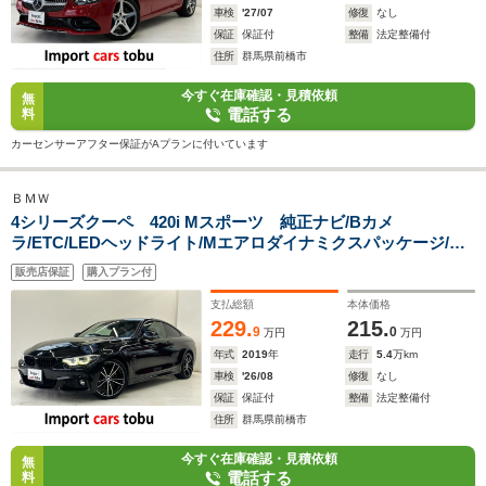
車検
'27/07
修復
なし
保証
保証付
整備
法定整備付
住所
群馬県前橋市
今すぐ在庫確認・見積依頼
無
電話する
料
カーセンサーアフター保証がAプランに付いています
ＢＭＷ
4シリーズクーペ 420i Mスポーツ 純正ナビ/Bカメ
ラ/ETC/LEDヘッドライト/Mエアロダイナミクスパッケージ/パ
ドルシフト/シートヒーター/アクティブクルーズコントロール/
販売店保証
購入プラン付
ブラインドスポットモニター/レーンキープ/デジタルメーター/
スマートキー
支払総額
本体価格
229.
215.
9
0
万円
万円
年式
2019
年
走行
5.4
万km
車検
'26/08
修復
なし
保証
保証付
整備
法定整備付
住所
群馬県前橋市
今すぐ在庫確認・見積依頼
無
電話する
料