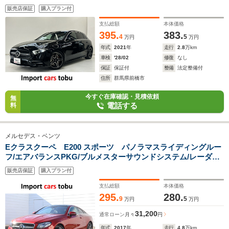
インドスポットモニター/
販売店保証
購入プラン付
支払総額
本体価格
395.
383.
4
5
万円
万円
年式
2021
年
走行
2.8
万km
車検
'28/02
修復
なし
保証
保証付
整備
法定整備付
住所
群馬県前橋市
今すぐ在庫確認・見積依頼
無
電話する
料
メルセデス・ベンツ
Eクラスクーペ E200 スポーツ パノラマスライディングルー
フ/エアバランスPKG/ブルメスターサウンドシステム/レーダー
セーフティPKG/純正ナビ/360度カメラ/フルセグ/黒革シートシ
販売店保証
購入プラン付
ートヒーター/LEDヘッドライト
支払総額
本体価格
295.
280.
9
5
万円
万円
31,200
通常ローン
月々
円
年式
2017
年
走行
4.8
万km