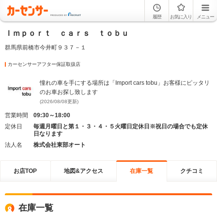
履歴
お気に入り
メニュー
Ｉｍｐｏｒｔ ｃａｒｓ ｔｏｂｕ
群馬県前橋市今井町９３７－１
カーセンサーアフター保証取扱店
憧れの車を手にする場所は「Import cars tobu」お客様にピッタリ
のお車お探し致します
(2026/08/08更新)
営業時間
09:30～18:00
定休日
毎週月曜日と第１・３・４・５火曜日定休日※祝日の場合でも定休
日なります
法人名
株式会社東部オート
お店TOP
地図&アクセス
在庫一覧
クチコミ
在庫一覧