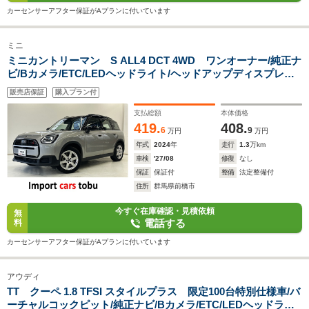
カーセンサーアフター保証がAプランに付いています
ミニ
ミニカントリーマン S ALL4 DCT 4WD ワンオーナー/純正ナ
ビ/Bカメラ/ETC/LEDヘッドライト/ヘッドアップディスプレイ/
アクティブクルーズコントロール/ブラインドスポットモニター/
販売店保証
購入プラン付
シートヒーター/ステアリングヒーター/パワーバックドア/スマ
ートキー
支払総額
本体価格
419.
408.
6
9
万円
万円
年式
2024
年
走行
1.3
万km
車検
'27/08
修復
なし
保証
保証付
整備
法定整備付
住所
群馬県前橋市
今すぐ在庫確認・見積依頼
無
電話する
料
カーセンサーアフター保証がAプランに付いています
アウディ
TT クーペ 1.8 TFSI スタイルプラス 限定100台特別仕様車/バ
ーチャルコックピット/純正ナビ/Bカメラ/ETC/LEDヘッドライ