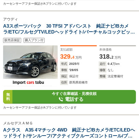
カーセンサーアフター保証がAプランに付いています
アウディ
A3スポーツバック 30 TFSI アドバンスト 純正ナビ/Bカメ
ラ/ETC/フルセグTV/LEDヘッドライト/バーチャルコックピッ
ト/アクティブクルーズコントロール/ブラインドスポットモニタ
販売店保証
購入プラン付
ー/パドルシフト/シートヒーター/パドルシフト/レーンキープ/ス
マートキー
支払総額
本体価格
329.
318.
4
2
万円
万円
年式
2025
年
走行
0.4
万km
車検
'28/05
修復
なし
保証
保証付
整備
法定整備付
住所
群馬県前橋市
今すぐ在庫確認・見積依頼
無
電話する
料
カーセンサーアフター保証がAプランに付いています
メルセデスＡＭＧ
Aクラス A35 4マチック 4WD 純正ナビ/Bカメラ/ETC/LEDヘ
ッドライト/サンルーフ/アクティブクルーズコントロール/ブラ