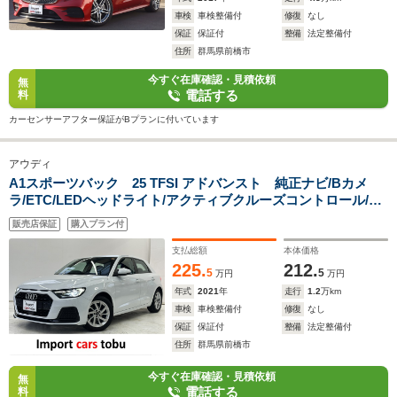
車検
車検整備付
修復
なし
保証
保証付
整備
法定整備付
住所
群馬県前橋市
今すぐ在庫確認・見積依頼
無
電話する
料
カーセンサーアフター保証がBプランに付いています
アウディ
A1スポーツバック 25 TFSI アドバンスト 純正ナビ/Bカメ
ラ/ETC/LEDヘッドライト/アクティブクルーズコントロール/ブ
ラインドスポットモニター/バーチャルコックピット/レーンキー
販売店保証
購入プラン付
プアシスト/シートヒーター/純正アルミホイール/アドバンスド
キー/キーレス
支払総額
本体価格
225.
212.
5
5
万円
万円
年式
2021
年
走行
1.2
万km
車検
車検整備付
修復
なし
保証
保証付
整備
法定整備付
住所
群馬県前橋市
今すぐ在庫確認・見積依頼
無
電話する
料