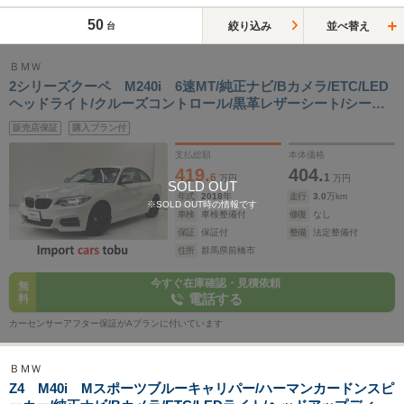
50
絞り込み
並べ替え
台
ＢＭＷ
2シリーズクーペ M240i 6速MT/純正ナビ/Bカメラ/ETC/LED
ヘッドライト/クルーズコントロール/黒革レザーシート/シート
ヒーター/フロントドライブレコーダー/前後障害物センサー/M
販売店保証
購入プラン付
スポーツブルーキャリパー/スマートキー/キーレス
支払総額
本体価格
419.
404.
6
1
万円
万円
SOLD OUT
年式
2018
年
走行
3.0
万km
※SOLD OUT時の情報です
車検
車検整備付
修復
なし
保証
保証付
整備
法定整備付
住所
群馬県前橋市
今すぐ在庫確認・見積依頼
無
電話する
料
カーセンサーアフター保証がAプランに付いています
ＢＭＷ
Z4 M40i Mスポーツブルーキャリパー/ハーマンカードンスピ