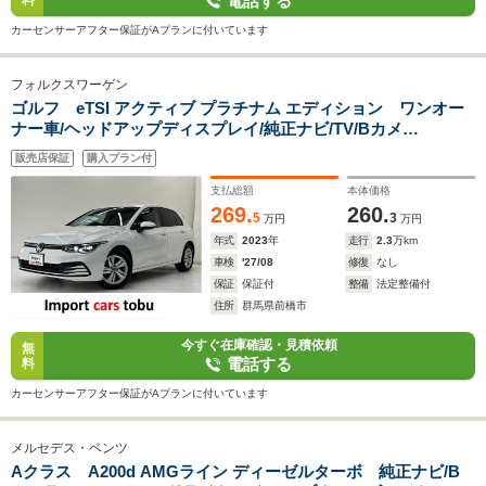
電話する
料
カーセンサーアフター保証がAプランに付いています
フォルクスワーゲン
ゴルフ eTSI アクティブ プラチナム エディション ワンオー
ナー車/ヘッドアップディスプレイ/純正ナビ/TV/Bカメ
ラ/ETC/LEDヘッドライト/フルセグTV/パドルシフト/アクティ
販売店保証
購入プラン付
ブクルーズコントロール/ブラインドスポットモニター/純正前後
ドラレコ/スマートキー/キーレス
支払総額
本体価格
269.
260.
5
3
万円
万円
年式
2023
年
走行
2.3
万km
車検
'27/08
修復
なし
保証
保証付
整備
法定整備付
住所
群馬県前橋市
今すぐ在庫確認・見積依頼
無
電話する
料
カーセンサーアフター保証がAプランに付いています
メルセデス・ベンツ
Aクラス A200d AMGライン ディーゼルターボ 純正ナビ/B