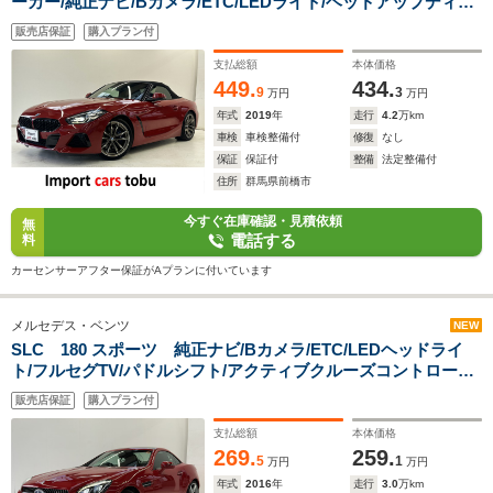
ーカー/純正ナビ/Bカメラ/ETC/LEDライト/ヘッドアップディス
プレイ/アクティブクルーズコントロール/ブラインドスポットモ
販売店保証
購入プラン付
ニター/シートヒーター/パドルシフト/
支払総額
本体価格
449.
434.
9
3
万円
万円
年式
2019
年
走行
4.2
万km
車検
車検整備付
修復
なし
保証
保証付
整備
法定整備付
住所
群馬県前橋市
今すぐ在庫確認・見積依頼
無
電話する
料
カーセンサーアフター保証がAプランに付いています
メルセデス・ベンツ
NEW
SLC 180 スポーツ 純正ナビ/Bカメラ/ETC/LEDヘッドライ
ト/フルセグTV/パドルシフト/アクティブクルーズコントロール/
ブラインドスポットモニター/メモリー機能付きパワーシート/シ
販売店保証
購入プラン付
ートヒーター/黒革シート/スマートキー/キーレス
支払総額
本体価格
269.
259.
5
1
万円
万円
年式
2016
年
走行
3.0
万km