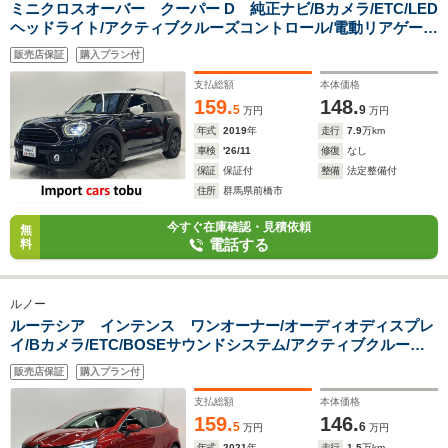
ミニクロスオーバー クーパー D 純正ナビ/Bカメラ/ETC/LED
ヘッドライト/アクティブクルーズコントロール/電動リアゲー
ト/コンフォートアクセス/インテリジェントセーフティ/純正ア
販売店保証
購入プラン付
ルミホイール/Bluetooth対応/スマートキー/キーレス
支払総額
本体価格
159.
148.
5
9
万円
万円
年式
2019
年
走行
7.9
万km
車検
'26/11
修復
なし
保証
保証付
整備
法定整備付
住所
群馬県前橋市
今すぐ在庫確認・見積依頼
無
電話する
料
ルノー
ルーテシア インテンス ワンオーナー/オーディオディスプレ
イ/Bカメラ/ETC/BOSEサウンドシステム/アクティブクルーズ
コントロール/ブラインドスポットモニター/ステアリングヒータ
販売店保証
購入プラン付
ー/LEDヘッドライト/スマートキー
支払総額
本体価格
159.
146.
5
6
万円
万円
年式
2021
年
走行
1.5
万km