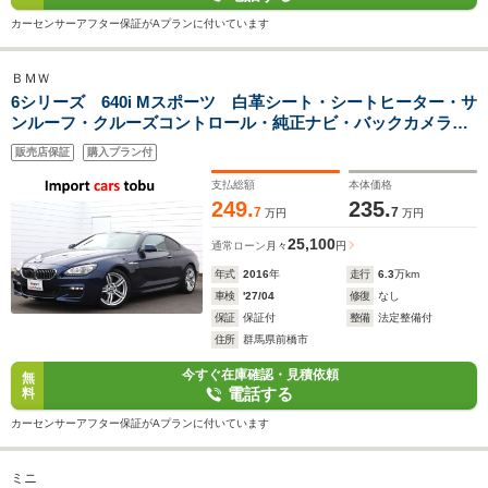
カーセンサーアフター保証がAプランに付いています
ＢＭＷ
6シリーズ 640i Mスポーツ 白革シート・シートヒーター・サ
ンルーフ・クルーズコントロール・純正ナビ・バックカメラ・
フルセグ・LEDヘッドライト
販売店保証
購入プラン付
支払総額
本体価格
249.
235.
7
7
万円
万円
25,100
通常ローン
月々
円
年式
2016
年
走行
6.3
万km
車検
'27/04
修復
なし
保証
保証付
整備
法定整備付
住所
群馬県前橋市
今すぐ在庫確認・見積依頼
無
電話する
料
カーセンサーアフター保証がAプランに付いています
ミニ