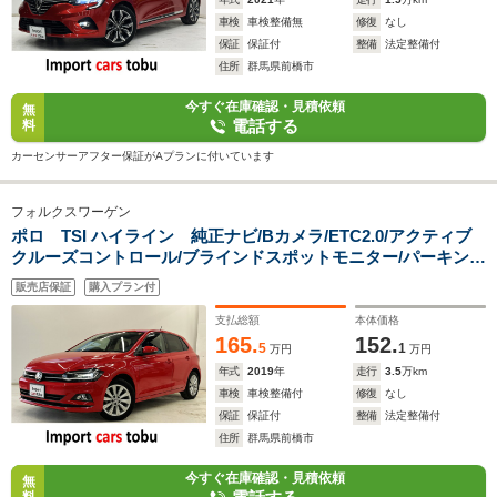
車検
車検整備無
修復
なし
保証
保証付
整備
法定整備付
住所
群馬県前橋市
今すぐ在庫確認・見積依頼
無
電話する
料
カーセンサーアフター保証がAプランに付いています
フォルクスワーゲン
ポロ TSI ハイライン 純正ナビ/Bカメラ/ETC2.0/アクティブ
クルーズコントロール/ブラインドスポットモニター/パーキング
アシスト/デジタルメーター/パドルシフト/前後障害物センサー/
販売店保証
購入プラン付
ワイヤレス充電/スマートキー/キーレス
支払総額
本体価格
165.
152.
5
1
万円
万円
年式
2019
年
走行
3.5
万km
車検
車検整備付
修復
なし
保証
保証付
整備
法定整備付
住所
群馬県前橋市
今すぐ在庫確認・見積依頼
無