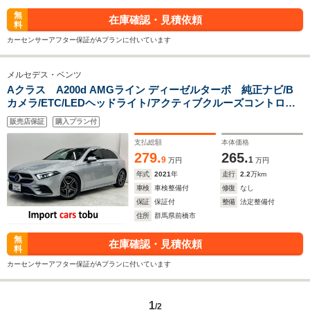
無
在庫確認・見積依頼
料
カーセンサーアフター保証がAプランに付いています
メルセデス・ベンツ
Aクラス A200d AMGライン ディーゼルターボ 純正ナビ/B
カメラ/ETC/LEDヘッドライト/アクティブクルーズコントロー
ル/ブラインドスポットモニター/パドルシフト/フロントシート
販売店保証
購入プラン付
ヒーター/レーンキープ/ドライブレコーダー/スマートキー/キー
レス
支払総額
本体価格
279.
265.
9
1
万円
万円
年式
2021
年
走行
2.2
万km
車検
車検整備付
修復
なし
保証
保証付
整備
法定整備付
住所
群馬県前橋市
無
在庫確認・見積依頼
料
カーセンサーアフター保証がAプランに付いています
1
/2