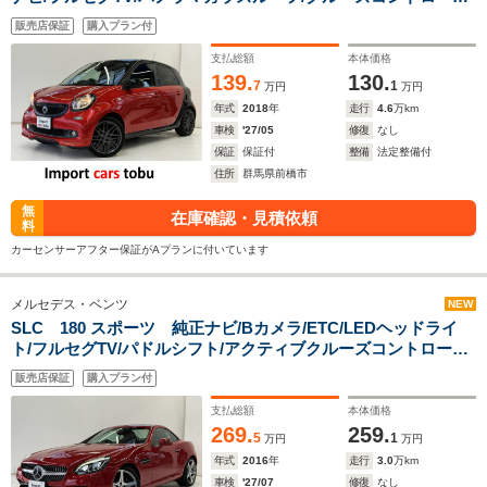
シートヒーター/レーンキープアシスト/パドルシフト/ETC/レザ
販売店保証
購入プラン付
ーシート/ドライブレコーダー/純正17インチアルミホイール/キ
ーレス
支払総額
本体価格
139.
130.
7
1
万円
万円
年式
2018
年
走行
4.6
万km
車検
'27/05
修復
なし
保証
保証付
整備
法定整備付
住所
群馬県前橋市
無
在庫確認・見積依頼
料
カーセンサーアフター保証がAプランに付いています
メルセデス・ベンツ
NEW
SLC 180 スポーツ 純正ナビ/Bカメラ/ETC/LEDヘッドライ
ト/フルセグTV/パドルシフト/アクティブクルーズコントロール/
ブラインドスポットモニター/メモリー機能付きパワーシート/シ
販売店保証
購入プラン付
ートヒーター/黒革シート/スマートキー/キーレス
支払総額
本体価格
269.
259.
5
1
万円
万円
年式
2016
年
走行
3.0
万km
車検
'27/07
修復
なし