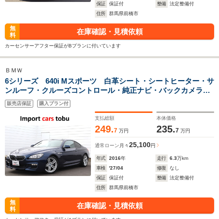
保証
保証付
整備
法定整備付
住所
群馬県前橋市
無
在庫確認・見積依頼
料
カーセンサーアフター保証がBプランに付いています
ＢＭＷ
6シリーズ 640i Mスポーツ 白革シート・シートヒーター・サ
ンルーフ・クルーズコントロール・純正ナビ・バックカメラ・
フルセグ・LEDヘッドライト
販売店保証
購入プラン付
支払総額
本体価格
249.
235.
7
7
万円
万円
25,100
通常ローン
月々
円
年式
2016
年
走行
6.3
万km
車検
'27/04
修復
なし
保証
保証付
整備
法定整備付
住所
群馬県前橋市
無
在庫確認・見積依頼
料