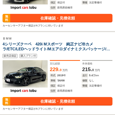
保証
保証付
整備
法定整備付
住所
群馬県前橋市
無
在庫確認・見積依頼
料
カーセンサーアフター保証がAプランに付いています
ＢＭＷ
4シリーズクーペ 420i Mスポーツ 純正ナビ/Bカメ
ラ/ETC/LEDヘッドライト/Mエアロダイナミクスパッケージ/パ
ドルシフト/シートヒーター/アクティブクルーズコントロール/
販売店保証
購入プラン付
ブラインドスポットモニター/レーンキープ/デジタルメーター/
スマートキー
支払総額
本体価格
229.
215.
9
0
万円
万円
年式
2019
年
走行
5.4
万km
車検
'26/08
修復
なし
保証
保証付
整備
法定整備付
住所
群馬県前橋市
無
在庫確認・見積依頼
料
カーセンサーアフター保証がAプランに付いています