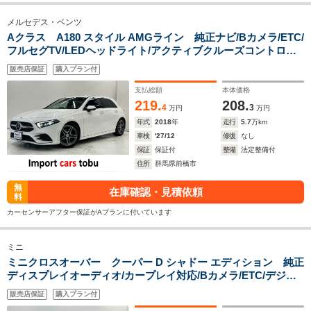
メルセデス・ベンツ
Aクラス A180 スタイル AMGライン 純正ナビ/Bカメラ/ETC/
フルセグTV/LEDヘッドライト/アクティブクルーズコントロー
ル/ブラインドスポットモニター/パドルシフト/パワーシート/シ
販売店保証
購入プラン付
ートヒーター/純正アルミホイール/スマートキー/キーレス
支払総額
本体価格
219.
208.
4
3
万円
万円
年式
2018
年
走行
5.7
万km
車検
'27/12
修復
なし
保証
保証付
整備
法定整備付
住所
群馬県前橋市
無
在庫確認・見積依頼
料
カーセンサーアフター保証がAプランに付いています
ミニ
ミニクロスオーバー クーパー D シャドー エディション 純正
ディスプレイオーディオ/カープレイ対応/Bカメラ/ETC/デジタ
ルメーター/LEDヘッドライト/アクティブクルーズコントロー
販売店保証
購入プラン付
ル/パーキングアシスト/前後ドライブレコーダー/純正アルミホ