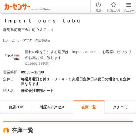
履歴
お気に入り
メニュー
Ｉｍｐｏｒｔ ｃａｒｓ ｔｏｂｕ
群馬県前橋市今井町９３７－１
カーセンサーアフター保証取扱店
憧れの車を手にする場所は「Import cars tobu」お客様にピッタリ
のお車お探し致します
(2026/07/24更新)
営業時間
09:30～18:00
定休日
毎週月曜日と第１・３・４・５火曜日定休日※祝日の場合でも定休
日なります
法人名
株式会社東部オート
お店TOP
地図&アクセス
在庫一覧
クチコミ
在庫一覧