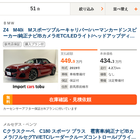
51
絞り込み
並べ替え
台
ＢＭＷ
Z4 M40i Mスポーツブルーキャリパー/ハーマンカードンスピ
ーカー/純正ナビ/Bカメラ/ETC/LEDライト/ヘッドアップディス
プレイ/アクティブクルーズコントロール/ブラインドスポットモ
販売店保証
購入プラン付
ニター/シートヒーター/パドルシフト/
支払総額
本体価格
449.
434.
9
3
万円
万円
年式
2019
年
走行
4.2
万km
車検
車検整備付
修復
なし
保証
保証付
整備
法定整備付
住所
群馬県前橋市
無
在庫確認・見積依頼
料
カーセンサーアフター保証がAプランに付いています
メルセデス・ベンツ
Cクラスクーペ C180 スポーツ プラス 雹害車/純正ナビ/Bカ
メラ/フルセグTV/ETC/レーダークルーズコントロール/ブライン