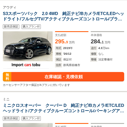
アウディ
S3スポーツバック 2.0 4WD 純正ナビ/Bカメラ/ETC/LEDヘッ
ドライト/フルセグTV/アクティブクルーズコントロール/ブライ
ンドスポットモニター/レッドブレーキキャリパー/パドルシフ
販売店保証
購入プラン付
ト/シートヒーター/パワーシート/スマートキー/キーレス
支払総額
本体価格
295.
284.
9
1
万円
万円
年式
2019
年
走行
4.0
万km
車検
'26/12
修復
なし
保証
保証付
整備
法定整備付
住所
群馬県前橋市
無
在庫確認・見積依頼
料
カーセンサーアフター保証がAプランに付いています
ミニ
ミニクロスオーバー クーパー D 純正ナビ/Bカメラ/ETC/LED
ヘッドライト/アクティブクルーズコントロール/パーキングアシ
スト/前後ドライブレコーダー/前後障害物センサー/パワーバッ
販売店保証
購入プラン付
クドア/純正アルミホイール/スマートキー/キーレス
支払総額
本体価格