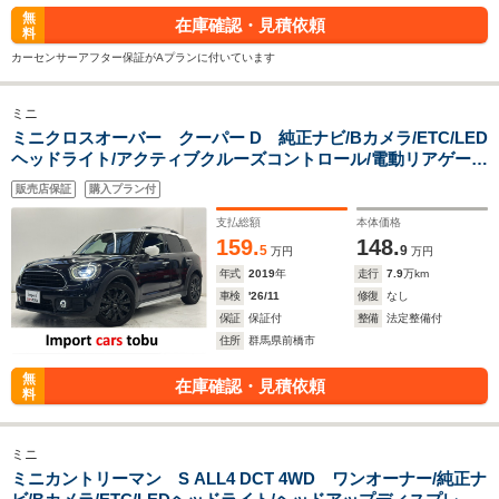
無
在庫確認・見積依頼
料
カーセンサーアフター保証がAプランに付いています
ミニ
ミニクロスオーバー クーパー D 純正ナビ/Bカメラ/ETC/LED
ヘッドライト/アクティブクルーズコントロール/電動リアゲー
ト/コンフォートアクセス/インテリジェントセーフティ/純正ア
販売店保証
購入プラン付
ルミホイール/Bluetooth対応/スマートキー/キーレス
支払総額
本体価格
159.
148.
5
9
万円
万円
年式
2019
年
走行
7.9
万km
車検
'26/11
修復
なし
保証
保証付
整備
法定整備付
住所
群馬県前橋市
無
在庫確認・見積依頼
料
ミニ
ミニカントリーマン S ALL4 DCT 4WD ワンオーナー/純正ナ