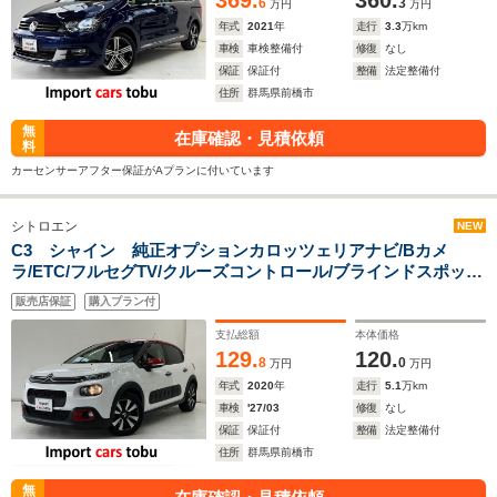
369.
360.
6
3
万円
万円
年式
2021
年
走行
3.3
万km
車検
車検整備付
修復
なし
保証
保証付
整備
法定整備付
住所
群馬県前橋市
無
在庫確認・見積依頼
料
カーセンサーアフター保証がAプランに付いています
シトロエン
NEW
C3 シャイン 純正オプションカロッツェリアナビ/Bカメ
ラ/ETC/フルセグTV/クルーズコントロール/ブラインドスポット
モニター/リア障害物センサー/純正アルミホイール/スマートキ
販売店保証
購入プラン付
ー/キーレス
支払総額
本体価格
129.
120.
8
0
万円
万円
年式
2020
年
走行
5.1
万km
車検
'27/03
修復
なし
保証
保証付
整備
法定整備付
住所
群馬県前橋市
無