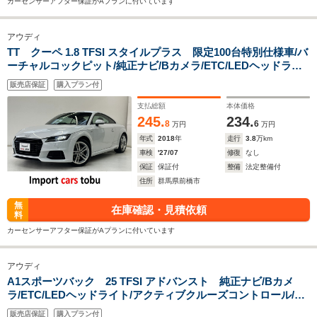
カーセンサーアフター保証がAプランに付いています
アウディ
TT クーペ 1.8 TFSI スタイルプラス 限定100台特別仕様車/バ
ーチャルコックピット/純正ナビ/Bカメラ/ETC/LEDヘッドライ
ト/フルセグTV/パドルシフト/ブラインドスポットモニター/前後
販売店保証
購入プラン付
障害物センサー/純正アルミホイール/スマートキー/キーレス
支払総額
本体価格
245.
234.
8
6
万円
万円
年式
2018
年
走行
3.8
万km
車検
'27/07
修復
なし
保証
保証付
整備
法定整備付
住所
群馬県前橋市
無
在庫確認・見積依頼
料
カーセンサーアフター保証がAプランに付いています
アウディ
A1スポーツバック 25 TFSI アドバンスト 純正ナビ/Bカメ
ラ/ETC/LEDヘッドライト/アクティブクルーズコントロール/ブ
ラインドスポットモニター/バーチャルコックピット/レーンキー
販売店保証
購入プラン付