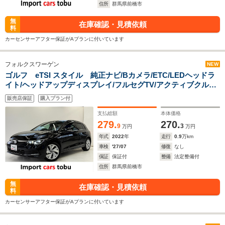
住所
群馬県前橋市
無
在庫確認・見積依頼
料
カーセンサーアフター保証がAプランに付いています
フォルクスワーゲン
NEW
ゴルフ eTSI スタイル 純正ナビ/Bカメラ/ETC/LEDヘッドラ
イト/ヘッドアップディスプレイ/フルセグTV/アクティブクルー
ズコントロール/ブラインドスポットモニター/デジタルインナー
販売店保証
購入プラン付
ミラー/ステアリングアシスト/シートヒーター/キーレス
支払総額
本体価格
279.
270.
9
3
万円
万円
年式
2022
年
走行
0.9
万km
車検
'27/07
修復
なし
保証
保証付
整備
法定整備付
住所
群馬県前橋市
無
在庫確認・見積依頼
料
カーセンサーアフター保証がAプランに付いています