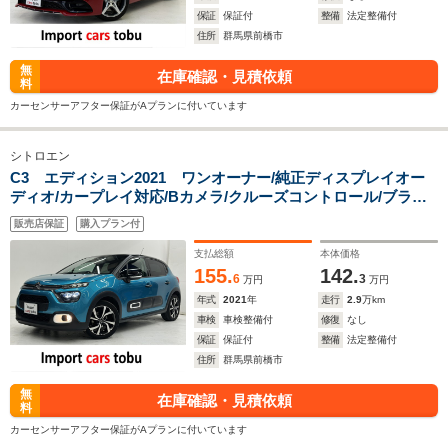
保証
保証付
整備
法定整備付
住所
群馬県前橋市
無
在庫確認・見積依頼
料
カーセンサーアフター保証がAプランに付いています
シトロエン
C3 エディション2021 ワンオーナー/純正ディスプレイオー
ディオ/カープレイ対応/Bカメラ/クルーズコントロール/ブライ
ンドスポットモニター/ETC/社内フロントドライブレコーダー/
販売店保証
購入プラン付
ハーフレザーシート/スマートキー/キーレス
支払総額
本体価格
155.
142.
6
3
万円
万円
年式
2021
年
走行
2.9
万km
車検
車検整備付
修復
なし
保証
保証付
整備
法定整備付
住所
群馬県前橋市
無
在庫確認・見積依頼
料
カーセンサーアフター保証がAプランに付いています