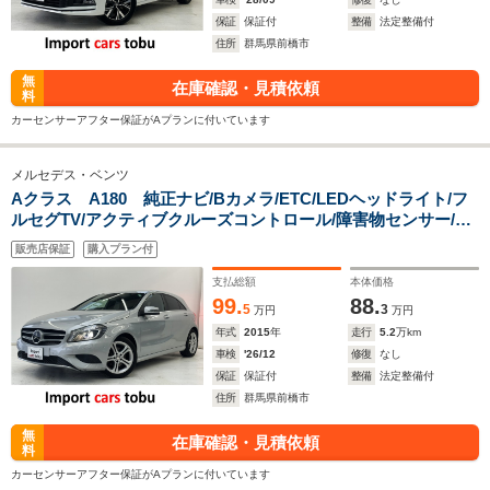
保証
保証付
整備
法定整備付
住所
群馬県前橋市
無
在庫確認・見積依頼
料
カーセンサーアフター保証がAプランに付いています
メルセデス・ベンツ
Aクラス A180 純正ナビ/Bカメラ/ETC/LEDヘッドライト/フ
ルセグTV/アクティブクルーズコントロール/障害物センサー/パ
ーキングアシスト/シートヒーター/Bluetooth対応/純正アルミホ
販売店保証
購入プラン付
イール/CD/DVD/スマートキー/キーレス
支払総額
本体価格
99.
88.
5
3
万円
万円
年式
2015
年
走行
5.2
万km
車検
'26/12
修復
なし
保証
保証付
整備
法定整備付
住所
群馬県前橋市
無
在庫確認・見積依頼
料
カーセンサーアフター保証がAプランに付いています