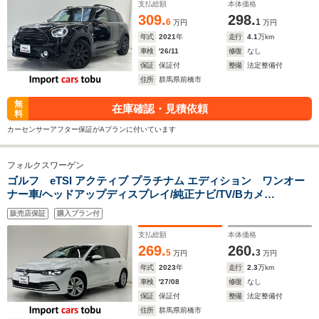
イール/スマートキー/キーレス
支払総額
本体価格
309.
298.
6
1
万円
万円
年式
2021
年
走行
4.1
万km
車検
'26/11
修復
なし
保証
保証付
整備
法定整備付
住所
群馬県前橋市
無
在庫確認・見積依頼
料
カーセンサーアフター保証がAプランに付いています
フォルクスワーゲン
ゴルフ eTSI アクティブ プラチナム エディション ワンオー
ナー車/ヘッドアップディスプレイ/純正ナビ/TV/Bカメ
ラ/ETC/LEDヘッドライト/フルセグTV/パドルシフト/アクティ
販売店保証
購入プラン付
ブクルーズコントロール/ブラインドスポットモニター/純正前後
ドラレコ/スマートキー/キーレス
支払総額
本体価格
269.
260.
5
3
万円
万円
年式
2023
年
走行
2.3
万km
車検
'27/08
修復
なし
保証
保証付
整備
法定整備付
住所
群馬県前橋市