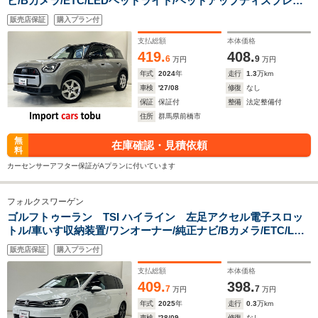
ビ/Bカメラ/ETC/LEDヘッドライト/ヘッドアップディスプレイ/
アクティブクルーズコントロール/ブラインドスポットモニター/
販売店保証
購入プラン付
シートヒーター/ステアリングヒーター/パワーバックドア/スマ
ートキー
支払総額
本体価格
419.
408.
6
9
万円
万円
年式
2024
年
走行
1.3
万km
車検
'27/08
修復
なし
保証
保証付
整備
法定整備付
住所
群馬県前橋市
無
在庫確認・見積依頼
料
カーセンサーアフター保証がAプランに付いています
フォルクスワーゲン
ゴルフトゥーラン TSI ハイライン 左足アクセル電子スロッ
トル/車いす収納装置/ワンオーナー/純正ナビ/Bカメラ/ETC/LED
ヘッドライト/デジタルコックピット/パドルシフト/アクティブ
販売店保証
購入プラン付
クルーズコントロール/前後障害物センサー/スマートキー/キー
レス
支払総額
本体価格
409.
398.
7
7
万円
万円
年式
2025
年
走行
0.3
万km
車検
'28/09
修復
なし