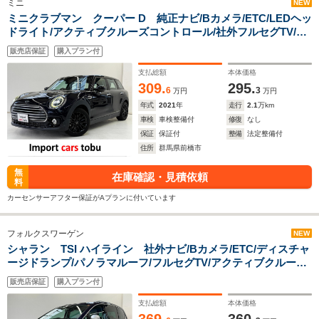
ミニ
NEW
ミニクラブマン クーパー D 純正ナビ/Bカメラ/ETC/LEDヘッ
ドライト/アクティブクルーズコントロール/社外フルセグTV/パ
ーキングアシスト/デジタルメーター/純正アルミホイール/前後
販売店保証
購入プラン付
障害物センサー/スマートキー/キーレス
支払総額
本体価格
309.
295.
6
3
万円
万円
年式
2021
年
走行
2.1
万km
車検
車検整備付
修復
なし
保証
保証付
整備
法定整備付
住所
群馬県前橋市
無
在庫確認・見積依頼
料
カーセンサーアフター保証がAプランに付いています
フォルクスワーゲン
NEW
シャラン TSI ハイライン 社外ナビ/Bカメラ/ETC/ディスチャ
ージドランプ/パノラマルーフ/フルセグTV/アクティブクルーズ
コントロール/ブラインドスポットモニター/パドルシフト/シー
販売店保証
購入プラン付
トヒーター/パワーバッグドア/スマートキー/キーレス
支払総額
本体価格