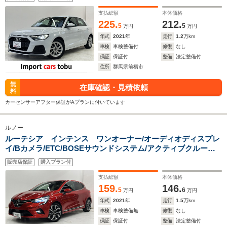
プアシスト/シートヒーター/純正アルミホイール/アドバンスド
キー/キーレス
支払総額
本体価格
225.
212.
5
5
万円
万円
年式
2021
年
走行
1.2
万km
車検
車検整備付
修復
なし
保証
保証付
整備
法定整備付
住所
群馬県前橋市
無
在庫確認・見積依頼
料
カーセンサーアフター保証がAプランに付いています
ルノー
ルーテシア インテンス ワンオーナー/オーディオディスプレ
イ/Bカメラ/ETC/BOSEサウンドシステム/アクティブクルーズ
コントロール/ブラインドスポットモニター/ステアリングヒータ
販売店保証
購入プラン付
ー/LEDヘッドライト/スマートキー
支払総額
本体価格
159.
146.
5
6
万円
万円
年式
2021
年
走行
1.5
万km
車検
車検整備無
修復
なし
保証
保証付
整備
法定整備付