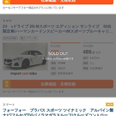
在庫確認・見積依頼
料
カーセンサーアフター保証がAプランに付いています
ＢＭＷ
Z4 sドライブ 20i Mスポーツ エディション サンライズ 50台
限定車/ハーマンカードンスピーカー/Mスポーツブルーキャリパ
ー/ヘッドアップディスプレイ/純正ナビ/Bカメラ/ETC/LEDヘッ
販売店保証
購入プラン付
ドライト/赤革レザー/パドルシフト/シートヒーター/ステアリン
グヒーター/スマートキー
支払総額
本体価格
499.
489.
9
0
SOLD OUT
万円
万円
年式
2020
年
走行
2.6
万km
※SOLD OUT時の情報です
車検
'27/09
修復
なし
保証
保証付
整備
法定整備付
住所
群馬県前橋市
無
在庫確認・見積依頼
料
カーセンサーアフター保証がAプランに付いています
スマート
NEW
フォーフォー ブラバス スポーツ ツイナミック アルパイン製
ナビ/フルセグTV/パノラマガラスルーフ/クルーズコントロール/