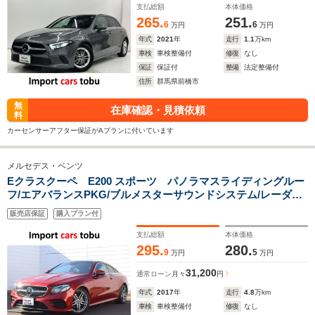
ーレス
支払総額
本体価格
265.
251.
6
6
万円
万円
年式
2021
年
走行
1.1
万km
車検
車検整備付
修復
なし
保証
保証付
整備
法定整備付
住所
群馬県前橋市
無
在庫確認・見積依頼
料
カーセンサーアフター保証がAプランに付いています
メルセデス・ベンツ
Eクラスクーペ E200 スポーツ パノラマスライディングルー
フ/エアバランスPKG/ブルメスターサウンドシステム/レーダー
セーフティPKG/純正ナビ/360度カメラ/フルセグ/黒革シートシ
販売店保証
購入プラン付
ートヒーター/LEDヘッドライト
支払総額
本体価格
295.
280.
9
5
万円
万円
31,200
通常ローン
月々
円
年式
2017
年
走行
4.8
万km
車検
車検整備付
修復
なし