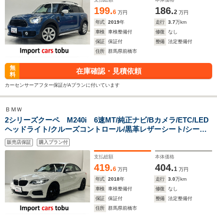
199.
186.
6
2
万円
万円
年式
2019
年
走行
3.7
万km
車検
車検整備付
修復
なし
保証
保証付
整備
法定整備付
住所
群馬県前橋市
無
在庫確認・見積依頼
料
カーセンサーアフター保証がAプランに付いています
ＢＭＷ
2シリーズクーペ M240i 6速MT/純正ナビ/Bカメラ/ETC/LED
ヘッドライト/クルーズコントロール/黒革レザーシート/シート
ヒーター/フロントドライブレコーダー/前後障害物センサー/M
販売店保証
購入プラン付
スポーツブルーキャリパー/スマートキー/キーレス
支払総額
本体価格
419.
404.
6
1
万円
万円
年式
2018
年
走行
3.0
万km
車検
車検整備付
修復
なし
保証
保証付
整備
法定整備付
住所
群馬県前橋市