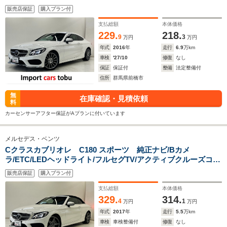
ドスポットモニター/シートヒーター/パワーシート/黒革シート/
販売店保証
購入プラン付
スマートキー/キーレス
支払総額
本体価格
229.
218.
9
3
万円
万円
年式
2016
年
走行
6.9
万km
車検
'27/10
修復
なし
保証
保証付
整備
法定整備付
住所
群馬県前橋市
無
在庫確認・見積依頼
料
カーセンサーアフター保証がAプランに付いています
メルセデス・ベンツ
Cクラスカブリオレ C180 スポーツ 純正ナビ/Bカメ
ラ/ETC/LEDヘッドライト/フルセグTV/アクティブクルーズコン
トロール/ブラインドスポットモニター/ステアリングアシスト/
販売店保証
購入プラン付
パドルシフト/レーンキープ/シートヒーター/スマートキー/キー
レス
支払総額
本体価格
329.
314.
4
1
万円
万円
年式
2017
年
走行
5.5
万km
車検
車検整備付
修復
なし