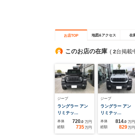
地図&アクセス
在
お店TOP
このお店の在庫
(
2
台掲載中
ジープ
ジープ
ラングラー アン
ラングラー アン
リミテッ…
リミテッ…
720
814
本体
本体
.0
万円
.0
万円
735
829
総額
総額
万円
万円