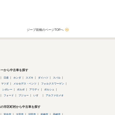
ジープ前橋のページTOPへ
カーから中古車を探す
日産
ホンダ
スズキ
ダイハツ
スバル
マツダ
メルセデス・ベンツ
フォルクスワーゲン
シボレー
ボルボ
アウディ
ポルシェ
フォード
プジョー
いすゞ
アルファロメオ
県の市区町村から中古車を探す
安中市
太田市
沼田市
前橋市
高崎市