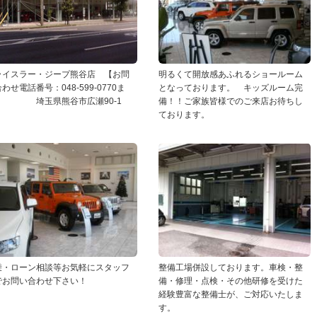
ライスラー・ジープ熊谷店 【お問
明るくて開放感あふれるショールーム
わせ電話番号：048-599-0770ま
となっております。 キッズルーム完
】 埼玉県熊谷市広瀬90-1
備！！ご家族皆様でのご来店お待ちし
ております。
乗・ローン相談等お気軽にスタッフ
整備工場併設しております。車検・整
でお問い合わせ下さい！
備・修理・点検・その他研修を受けた
経験豊富な整備士が、ご対応いたしま
す。