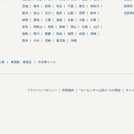
茨城
栃木
群馬
埼玉
千葉
東京
神奈川
富岡市
新潟
富山
石川
福井
山梨
長野
岐阜
北群馬
静岡
愛知
三重
滋賀
京都
大阪
兵庫
奈良
和歌山
鳥取
島根
岡山
広島
山口
徳島
香川
愛媛
高知
福岡
佐賀
長崎
熊本
大分
宮崎
鹿児島
沖縄
入車
車買取・車査定
中古車リース
プライバシーポリシー
利用規約
"カーセンサーは安心"その理由
サイ