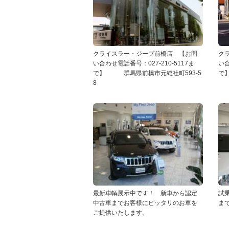
クライスラー・ジープ前橋店 【お問
ク
い合わせ電話番号：027-210-5117ま
い合
で】 群馬県前橋市元総社町593-5
で
8
最新車輌展示中です！ 新車から認定
試
中古車までお客様にピッタリのお車を
ま
ご提供いたします。