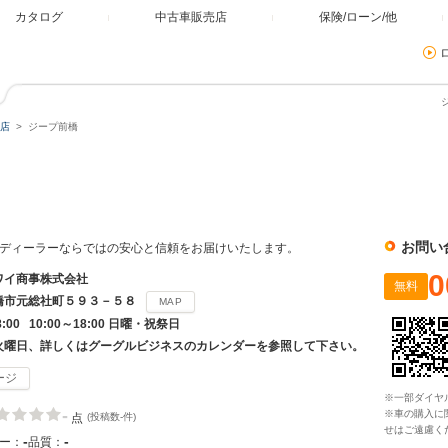
カタログ
中古車販売店
保険/ローン/他
店
ジープ前橋
お問い
p正規ディーラーならではの安心と信頼をお届けいたします。
0
ワイ商事株式会社
無料
橋市元総社町５９３－５８
MAP
8:00 10:00～18:00 日曜・祝祭日
火曜日、詳しくはグーグルビジネスのカレンダーを参照して下さい。
ージ
※一部ダイヤ
-
※車の購入に
点
(投稿数-件)
せはご遠慮く
-
-
ー：
品質：