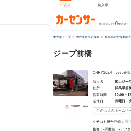
中古車
輸入車
中古車トップ
中古車販売店検索
群馬県の中古車販売
ジープ前橋
CHRYSLER・Jee
法人名
富士ジー
住所
群馬県前
営業時間
10:00～1
定休日
月曜日・
このお店のホームペ
クチコミ総合評価：
-
-
接客：
雰囲気：
アフタ