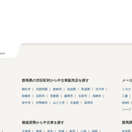
群馬県の市区町村から中古車販売店を探す
メー
桐生市
北群馬郡
館林市
佐波郡
邑楽郡
渋川市
トヨタ
前橋市
沼田市
吾妻郡
藤岡市
太田市
高崎市
三菱
安中市
伊勢崎市
みどり市
甘楽郡
富岡市
BMW
ジープ
都道府県から中古車を探す
群馬
北海道
青森
岩手
宮城
秋田
山形
福島
佐波郡