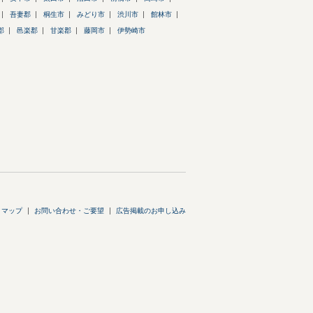
吾妻郡
桐生市
みどり市
渋川市
館林市
郡
邑楽郡
甘楽郡
藤岡市
伊勢崎市
トマップ
お問い合わせ・ご要望
広告掲載のお申し込み