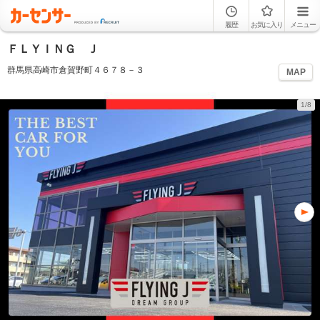
履歴
お気に入り
メニュー
ＦＬＹＩＮＧ Ｊ
群馬県高崎市倉賀野町４６７８－３
MAP
1/8