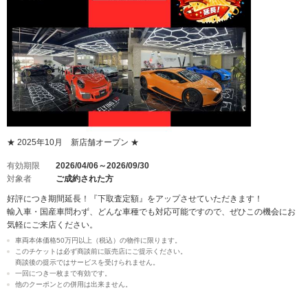
★ 2025年10月 新店舗オープン ★
有効期限
2026/04/06～2026/09/30
対象者
ご成約された方
好評につき期間延長！『下取査定額』をアップさせていただきます！
輸入車・国産車問わず、どんな車種でも対応可能ですので、ぜひこの機会にお
気軽にご来店ください。
車両本体価格50万円以上（税込）の物件に限ります。
このチケットは必ず商談前に販売店にご提示ください。
商談後の提示ではサービスを受けられません。
一回につき一枚まで有効です。
他のクーポンとの併用は出来ません。