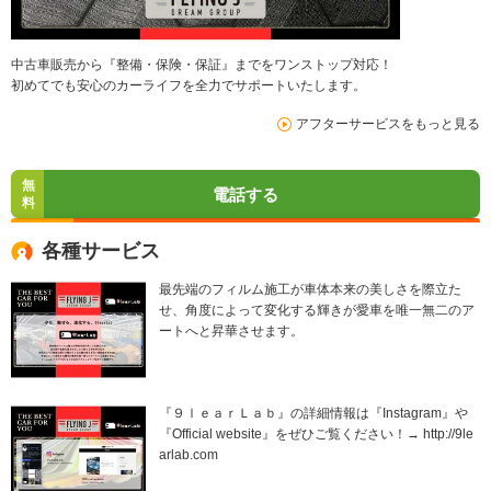
中古車販売から『整備・保険・保証』までをワンストップ対応！
初めてでも安心のカーライフを全力でサポートいたします。
アフターサービスをもっと見る
無
電話する
料
各種サービス
最先端のフィルム施工が車体本来の美しさを際立た
せ、角度によって変化する輝きが愛車を唯一無二のア
ートへと昇華させます。
『９ｌｅａｒＬａｂ』の詳細情報は『Instagram』や
『Official website』をぜひご覧ください！→ http://9le
arlab.com