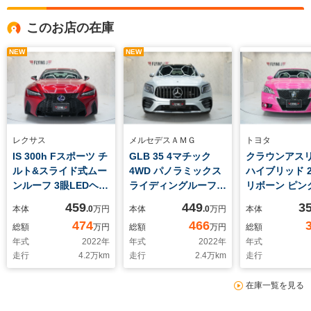
このお店の在庫
NEW
NEW
レクサス
メルセデスＡＭＧ
トヨタ
IS 300h Fスポーツ チ
GLB 35 4マチック
クラウンアス
ルト&スライド式ムー
4WD パノラミックス
ハイブリッド 2.
ンルーフ 3眼LEDヘッ
ライディングルーフ
リボーン ピン
ドライト オレンジキ
ナビゲーションパッケ
459
449
3
本体
.0
万円
本体
.0
万円
本体
ャリパー パノラミッ
ージ レーダーセーフ
474
466
総額
万円
総額
万円
総額
クビューモニター ホ
ティパッケージ
年式
2022
年
年式
2022
年
年式
ワイトL texシート
AMG専用スタイリン
走行
4.2
万km
走行
2.4
万km
走行
グパッケージ
在庫一覧を見る