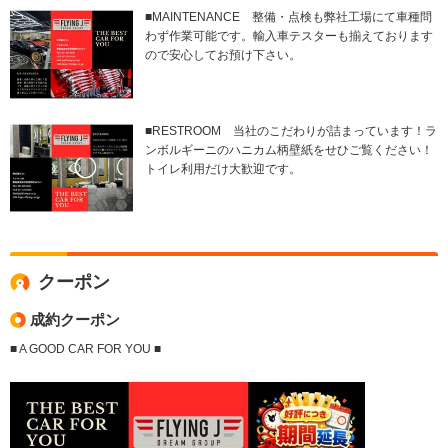
■MAINTENANCE 整備・点検も弊社工場にて車種問
わず作業可能です。輸入車テスターも揃えております
ので安心してお預け下さい。
■RESTROOM 当社のこだわりが詰まっています！ラ
ンボルギーニのハニカム柄壁紙をせひご覧ください！
トイレ利用だけ大歓迎です。
クーポン
成約クーポン
■ A GOOD CAR FOR YOU ■