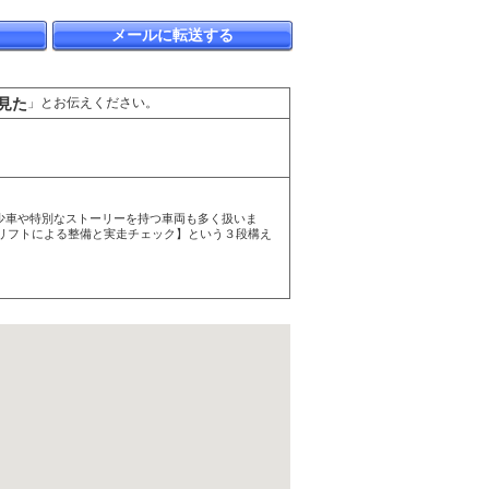
メールに転送する
見た
」とお伝えください。
希少車や特別なストーリーを持つ車両も多く扱いま
リフトによる整備と実走チェック】という３段構え