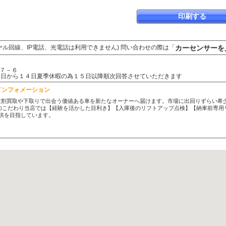
印刷する
カーセンサーを
ヤル回線、IP電話、光電話は利用できません) 問い合わせの際は「
７－６
：８月９日から１４日夏季休暇の為１５日以降順次回答させていただきます
インフォメーション
t. の役割買取や下取りで出会う価値ある車を新たなオーナーへ届けます。市場に出回りずらい
のこだわり当店では【経験を活かした目利き】【入庫後のリフトアップ点検】【納車前専用
供を目指しています。