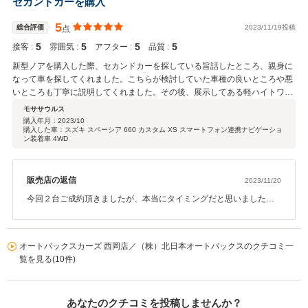
セカンドカーを購入
5
総合評価
2023/11/19投稿
点
5
5
5
5
接客 :
雰囲気 :
アフター :
品質 :
新型ノアを購入した際、セカンドカーを探している旨話したところ、親身に
なって車を探してくれました。こちらが検討していた車種の良いところや悪
いところも丁寧に説明してくれました。その後、展示してある軽ハイトワゴ
ン3車種を乗り比べさせてもらい、今回のスペーシアカスタムを購入させて
モササウルス
いただきました。軽自動車に否定的だった妻にも親切丁寧に説明していただ
購入年月：
2023/10
購入した車：スズキ スペーシア 660 カスタム XS スマートフォン連携ナビゲーショ
き不安感を払拭してもらいました。色々とサービスしてくれました。 本当に
ン装着車 4WD
こちらのスタッフさんは凄いです！めちゃくちゃ仕事ができる方です！ 本当
にありがとうございました！
販売店の返信
2023/11/20
今回２台ご成約頂きましたが、本当にタイミングだと思いました。
ノアご成約の時に軽自動車が嫌というのは、聞いておりましたが、
現車を見ていない状態でしたので今回は実際に現車を見て頂き、メ
リットデメリットをお伝えして良さを理解して頂けましたね。軽自
オートバックスカーズ 西岡店／（株）北日本オートバックスのクチコミ一
動車の安全装備も充実していますので今後とも宜しくお願い致しま
覧を見る(10件)
す。何かあれば全力でサポートさせて頂きます！！本当にありがと
うございました。
あなたのクチコミを投稿しませんか？