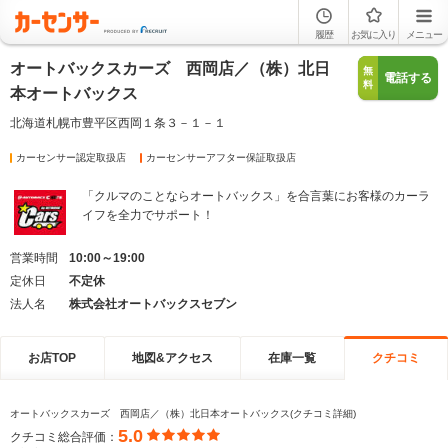
履歴
お気に入り
メニュー
オートバックスカーズ 西岡店／（株）北日
無
電話する
料
本オートバックス
北海道札幌市豊平区西岡１条３－１－１
カーセンサー認定取扱店
カーセンサーアフター保証取扱店
「クルマのことならオートバックス」を合言葉にお客様のカーラ
イフを全力でサポート！
営業時間
10:00～19:00
定休日
不定休
法人名
株式会社オートバックスセブン
お店TOP
地図&アクセス
在庫一覧
クチコミ
オートバックスカーズ 西岡店／（株）北日本オートバックス(クチコミ詳細)
5.0
クチコミ総合評価：