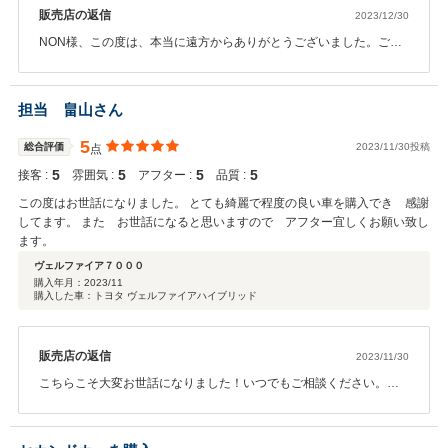
販売店の返信
2023/12/30
NON様、この度は、本当に遠方からありがとうございました。ご対
面できなかった事が残念ですが、精一杯対応させていただきまし
た。オートバックスを日ごろからご利用いただいているみたいなの
で、変わらずメンテンナスも含めお世話させて頂ければと思いま
担当 畠山さん
す。これからも宜しくお願い致します。
5
総合評価
2023/11/30投稿
点
5
5
5
5
接客 :
雰囲気 :
アフター :
品質 :
この度はお世話になりました。 とても綺麗で程度の良い車を購入でき 感謝
してます。 また お世話になると思いますので アフター宜しくお願い致し
ます。
ヴェルファイア７０００
購入年月：
2023/11
購入した車：トヨタ ヴェルファイアハイブリッド
販売店の返信
2023/11/30
こちらこそ大変お世話になりました！いつでもご相談ください。ま
た自信の一台をご提供させて頂きます。長いお付き合いを宜しくお
願い致します。 この度は誠にありがとうございました。