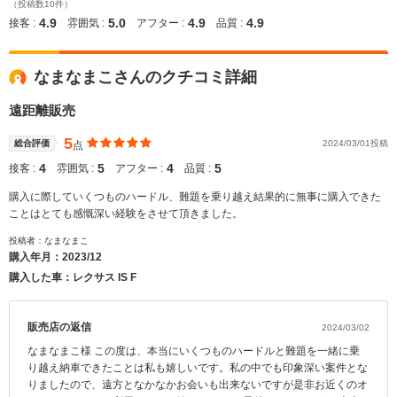
（投稿数10件）
4.9
5.0
4.9
4.9
接客 :
雰囲気 :
アフター :
品質 :
なまなまこさんのクチコミ詳細
遠距離販売
5
総合評価
2024/03/01投稿
点
4
5
4
5
接客 :
雰囲気 :
アフター :
品質 :
購入に際していくつものハードル、難題を乗り越え結果的に無事に購入できた
ことはとても感慨深い経験をさせて頂きました。
投稿者：なまなまこ
購入年月：
2023/12
購入した車：レクサス IS F
販売店の返信
2024/03/02
なまなまこ様 この度は、本当にいくつものハードルと難題を一緒に乗
り越え納車できたことは私も嬉しいです。私の中でも印象深い案件とな
りましたので、遠方となかなかお会いも出来ないですが是非お近くのオ