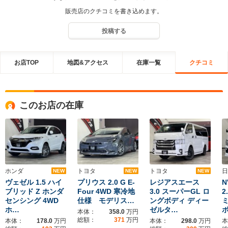
販売店のクチコミを書き込めます。
投稿する
お店TOP
地図&アクセス
在庫一覧
クチコミ
このお店の在庫
ホンダ
トヨタ
トヨタ
日
NEW
NEW
NEW
ヴェゼル 1.5 ハイ
プリウス 2.0 G E-
レジアスエース
N
ブリッド Z ホンダ
Four 4WD 寒冷地
3.0 スーパーGL ロ
2
センシング 4WD
仕様 モデリス…
ングボディ ディー
ミ
ホ…
ゼルタ…
本体：
358.0
万円
総額：
371
万円
本体：
178.0
万円
本体：
298.0
万円
本