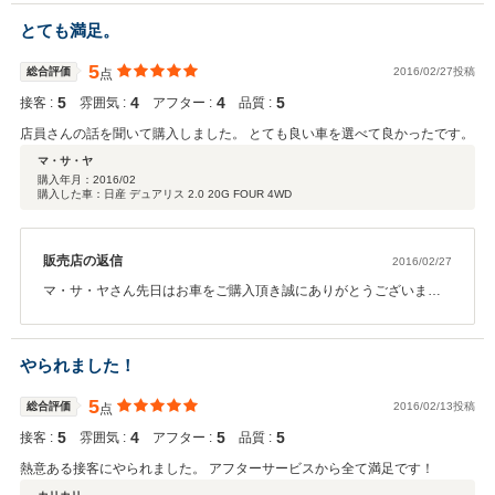
車の乗り心地はいかがでしょうか？これからどうぞよろしくお願い
とても満足。
致します(*^_^*)
5
総合評価
2016/02/27投稿
点
5
4
4
5
接客 :
雰囲気 :
アフター :
品質 :
店員さんの話を聞いて購入しました。 とても良い車を選べて良かったです。
マ・サ・ヤ
購入年月：
2016/02
購入した車：日産 デュアリス 2.0 20G FOUR 4WD
販売店の返信
2016/02/27
マ・サ・ヤさん先日はお車をご購入頂き誠にありがとうございまし
た！ご希望に添えるお車をご提案できたと思います。新生活を楽し
く送って頂く為に、しっかりと準備をしていきますね！これからも
永いお付き合いをどうぞ宜しくお願い致します！
やられました！
5
総合評価
2016/02/13投稿
点
5
4
5
5
接客 :
雰囲気 :
アフター :
品質 :
熱意ある接客にやられました。 アフターサービスから全て満足です！