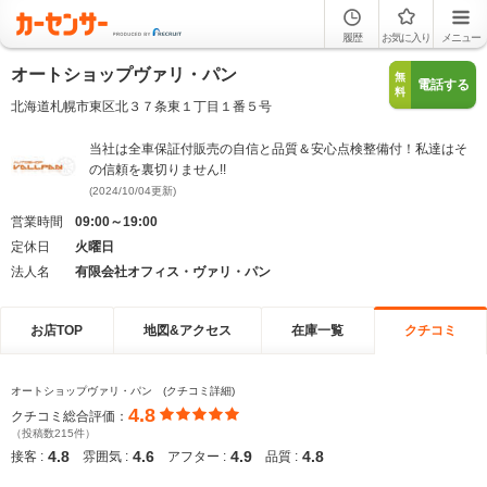
履歴
お気に入り
メニュー
オートショップヴァリ・パン
無
電話する
料
北海道札幌市東区北３７条東１丁目１番５号
当社は全車保証付販売の自信と品質＆安心点検整備付！私達はそ
の信頼を裏切りません!!
(2024/10/04更新)
営業時間
09:00～19:00
定休日
火曜日
法人名
有限会社オフィス・ヴァリ・パン
お店TOP
地図&アクセス
在庫一覧
クチコミ
オートショップヴァリ・パン (クチコミ詳細)
4.8
クチコミ総合評価：
（投稿数215件）
4.8
4.6
4.9
4.8
接客 :
雰囲気 :
アフター :
品質 :