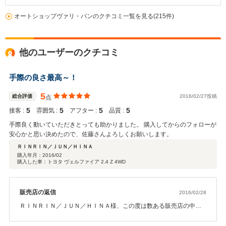
オートショップヴァリ・パンのクチコミ一覧を見る(215件)
他のユーザーのクチコミ
手際の良さ最高～！
5
総合評価
2016/02/27投稿
点
5
5
5
5
接客 :
雰囲気 :
アフター :
品質 :
手際良く動いていただきとっても助かりました。 購入してからのフォローが
安心かと思い決めたので、佐藤さんよろしくお願いします。
ＲＩＮＲＩＮ／ＪＵＮ／ＨＩＮＡ
購入年月：
2016/02
購入した車：トヨタ ヴェルファイア 2.4 Z 4WD
販売店の返信
2016/02/28
ＲＩＮＲＩＮ／ＪＵＮ／ＨＩＮＡ様、この度は数ある販売店の中か
ら当店のヴェルファイアをご購入頂き、本当にありがとうございま
した！納車もスムーズにできて、満足して頂けて良かったです。お