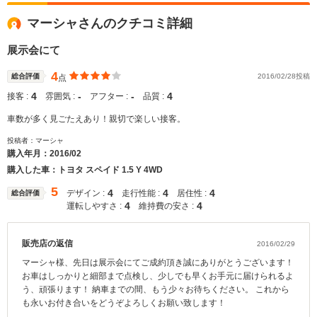
マーシャさんのクチコミ詳細
展示会にて
4
総合評価
2016/02/28投稿
点
4
‐
‐
4
接客 :
雰囲気 :
アフター :
品質 :
車数が多く見ごたえあり！親切で楽しい接客。
投稿者：マーシャ
購入年月：
2016/02
購入した車：トヨタ スペイド 1.5 Y 4WD
5
4
4
4
デザイン :
走行性能 :
居住性 :
総合評価
4
4
運転しやすさ :
維持費の安さ :
販売店の返信
2016/02/29
マーシャ様、先日は展示会にてご成約頂き誠にありがとうございます！
お車はしっかりと細部まで点検し、少しでも早くお手元に届けられるよ
う、頑張ります！ 納車までの間、もう少々お待ちください。 これから
も永いお付き合いをどうぞよろしくお願い致します！