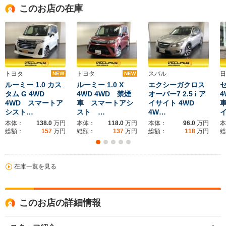
このお店の在庫
トヨタ
トヨタ
スバル
日
NEW
NEW
ルーミー 1.0 カス
ルーミー 1.0 X
エクシーガクロス
セ
タム G 4WD
4WD 4WD 禁煙
オーバー7 2.5 i ア
4
4WD スマートア
車 スマートアシ
イサイト 4WD
シスト…
スト …
4W…
本体：
138.0
万円
本体：
118.0
万円
本体：
96.0
万円
本
総額：
157
万円
総額：
137
万円
総額：
118
万円
総
在庫一覧を見る
このお店の詳細情報