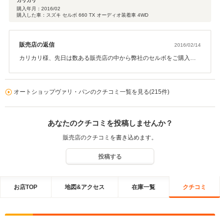
カリカリ
購入年月：
2016/02
購入した車：スズキ セルボ 660 TX オーディオ装着車 4WD
販売店の返信
2016/02/14
カリカリ様、先日は数ある販売店の中から弊社のセルボをご購入頂
き、誠にありがとうございました。 販売店評価も高い評価を頂き、
大変恐縮です。ご期待に沿えるよう頑張ります！ これからもどうぞ
永いお付き合いをよろしくお願い致します！
オートショップヴァリ・パンのクチコミ一覧を見る(215件)
あなたのクチコミを投稿しませんか？
販売店のクチコミを書き込めます。
投稿する
お店TOP
地図&アクセス
在庫一覧
クチコミ