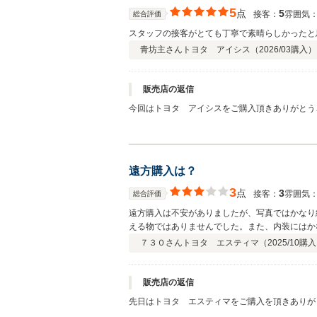
5
点
5
接客：
雰囲気
総合評価
スタッフの接客がとても丁寧で素晴らしかったと
青坊主さん
トヨタ アイシス（
2026/03
購入）
販売店の返信
今回はトヨタ アイシスをご購入頂きありがとうご
遠方購入は？
3
点
3
接客：
雰囲気
総合評価
遠方購入は不安がありましたが、写真ではかなり
える物ではありませんでした。また、内装にはか
んし、がっかりでした。やっぱり実物みないと駄
７３０さん
トヨタ エスティマ（
2025/10
購入
販売店の返信
先日はトヨタ エスティマをご購入を頂きありがと