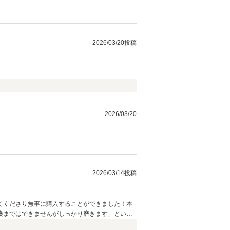
2026/03/20投稿
2026/03/20
2026/03/14投稿
てくださり無事に購入することができました！本
換まではできませんがしっかり磨きます」といっ
そしてユーザー目線で満足度の高いアフターサー