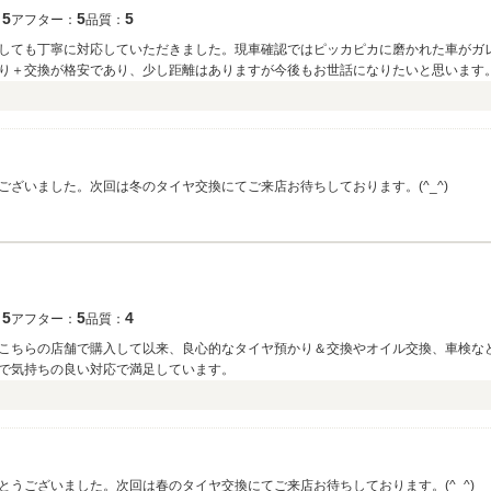
5
5
5
：
アフター：
品質：
しても丁寧に対応していただきました。現車確認ではピッカピカに磨かれた車がガ
り＋交換が格安であり、少し距離はありますが今後もお世話になりたいと思います
ざいました。次回は冬のタイヤ交換にてご来店お待ちしております。(^_^)
5
5
4
：
アフター：
品質：
こちらの店舗で購入して以来、良心的なタイヤ預かり＆交換やオイル交換、車検な
で気持ちの良い対応で満足しています。
うございました。次回は春のタイヤ交換にてご来店お待ちしております。(^_^)