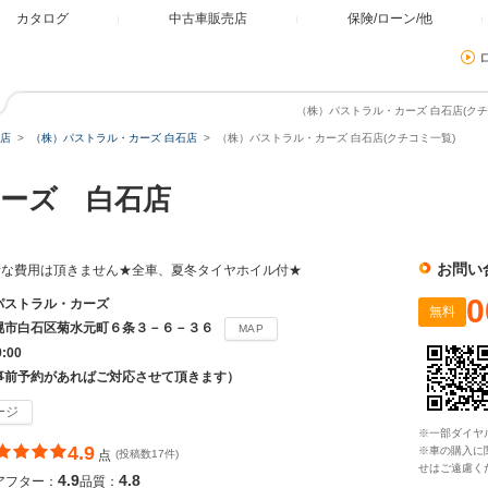
カタログ
中古車販売店
保険/ローン/他
（株）パストラル・カーズ 白石店(クチ
店
（株）パストラル・カーズ 白石店
（株）パストラル・カーズ 白石店(クチコミ一覧)
ーズ 白石店
お問い
計な費用は頂きません★全車、夏冬タイヤホイル付★
0
パストラル・カーズ
無料
幌市白石区菊水元町６条３－６－３６
MAP
9:00
事前予約があればご対応させて頂きます）
ージ
※一部ダイヤ
4.9
※車の購入に
点
(投稿数17件)
せはご遠慮く
4.9
4.8
アフター：
品質：