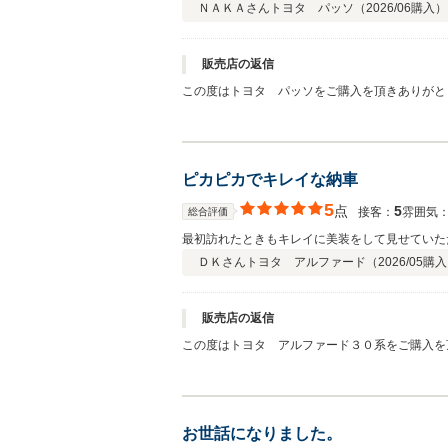
ＮＡＫＡさん
トヨタ パッソ（
2026/06
購入）
販売店の返信
この度はトヨタ パッソをご購入を頂きありがとう
ピカピカでキレイな納車
5
点
5
接客：
雰囲気
総合評価
最初訪れたときもキレイに美装をして見せていた
ＤＫさん
トヨタ アルファード（
2026/05
購入
販売店の返信
この度はトヨタ アルファード３０系をご購入を頂
お世話になりました。