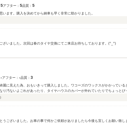
5
5
5
：
アフター：
品質：
思います。購入を決めてから納車も早く非常に助かりました。
ざいました。次回は春のタイヤ交換にてご来店お待ちしております。(^_^)
‐
‐
3
：
アフター：
品質：
綺麗に見えた為、おもいきって購入しました。ワコーズのワックスがかかっている
なり汚ないよごれがあったり、タイヤハウスのカバーが外れていたりでちょっとび
目ですね。
）
うございました。お車の事で何かご依頼がありましたら今後も宜しくお願い致します。