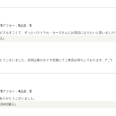
5
5
5
：
アフター：
品質：
ビスもすごくて、ずっとパストラル・カーズさんにお世話になりたいと思いました!
入）
うございました。次回は春のタイヤ交換にてご来店お待ちしております。(^_^)
5
4
5
：
アフター：
品質：
ありがとうございました。
26/02
購入）