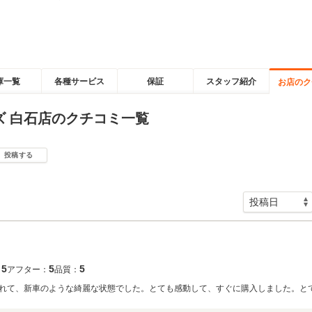
庫一覧
各種サービス
保証
スタッフ紹介
お店のク
ズ 白石店のクチコミ一覧
投稿する
5
5
5
：
アフター：
品質：
れて、新車のような綺麗な状態でした。とても感動して、すぐに購入しました。と