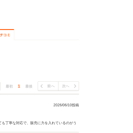
チコミ
1
前へ
次へ
最初
最後
2026/06/10投稿
ても丁寧な対応で、販売に力を入れているのがう