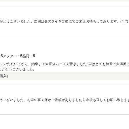
きる素敵なショップだと思います！
とうございました。次回は春のタイヤ交換にてご来店お待ちしております。(^_^)
5
5
5
：
アフター：
品質：
っていただいてから、納車まで大変スムーズで驚きました!!車はとても綺麗で大満足
ありがとうございました。
購入）
ございました。お車の事で何かご依頼がありましたら今後も宜しくお願い致します。(