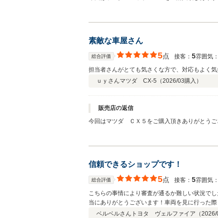
素敵な車屋さん
5
点
5
接客：
雰囲気
総合評価
担当者さんがとても気さくな方で、対応もよく気
ｕｙさん
マツダ CX-5（
2026/03
購入）
販売店の返信
今回はマツダ ＣＸ５をご購入頂きありがとうござ
信頼できるショップです！
5
点
5
接客：
雰囲気
総合評価
こちらの事情により審査が通るか難しい状況でし
当にありがとうございます！車両を見に行った際
たように素人では気づかない箇所についても事前
ベルベルさん
トヨタ ヴェルファイア（
2026/