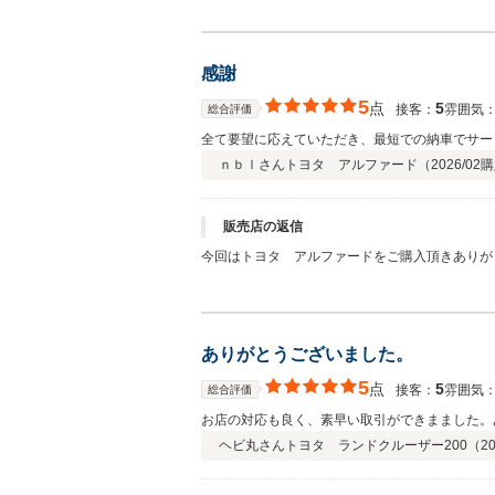
感謝
5
点
5
接客：
雰囲気
総合評価
全て要望に応えていただき、最短での納車でサー
ｎｂｌさん
トヨタ アルファード（
2026/02
購
販売店の返信
今回はトヨタ アルファードをご購入頂きありがと
ありがとうございました。
5
点
5
接客：
雰囲気
総合評価
お店の対応も良く、素早い取引ができまました。
ヘビ丸さん
トヨタ ランドクルーザー200（
20