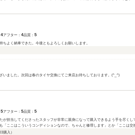
4
4
5
：
アフター：
品質：
持ちよく納車できた。今後ともよろしくお願いします。
いました。次回は春のタイヤ交換にてご来店お待ちしております。(^_^)
5
5
5
：
アフター：
品質：
たが担当してくださったスタッフが非常に親身になって購入できるよう手を尽くし
も「ここはこういうコンディションなので、ちゃんと修理します」とか「ここは交
に細かく説明してくださったのでとても信頼できるショップなんだと感じました。
03
購入）