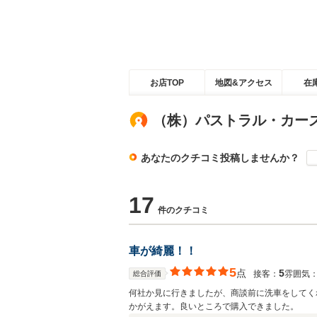
お店TOP
地図&アクセス
在
（株）パストラル・カー
あなたのクチコミ投稿しませんか？
17
件のクチコミ
車が綺麗！！
5
点
5
接客：
雰囲気
総合評価
何社か見に行きましたが、商談前に洗車をしてく
かがえます。良いところで購入できました。