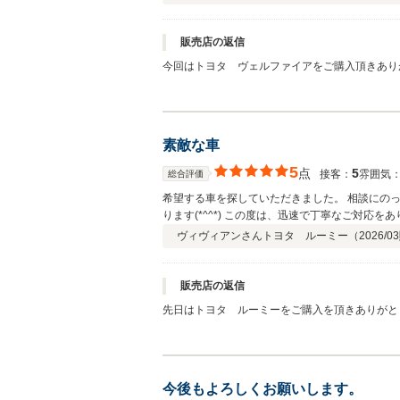
ビスを提供しておられるので長いお付き合いがで
販売店の返信
今回はトヨタ ヴェルファイアをご購入頂きありが
素敵な車
5
点
5
接客：
雰囲気
総合評価
希望する車を探していただきました。 相談にの
ります(*^^*) この度は、迅速で丁寧なご対応を
ヴィヴィアンさん
トヨタ ルーミー（
2026/03
販売店の返信
先日はトヨタ ルーミーをご購入を頂きありがとう
今後もよろしくお願いします。