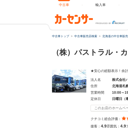
中古車
輸入車
中古車トップ
中古車販売店検索
北海道の中古車販売
（株）パストラル・カ
★安心の総額表示！余
法人名
株式会社
住所
北海道札
営業時間
10:00～1
定休日
日曜日（
このお店のホームペ
クチコミ総合評価：
4.9
4.9
接客：
雰囲気：