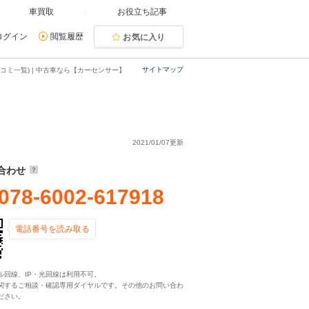
車買取
お役立ち記事
ログイン
閲覧履歴
お気に入り
サイトマップ
コミ一覧) | 中古車なら【カーセンサー】
2021/01/07更新
合わせ
078-6002-617918
電話番号を読み取る
ル回線、IP・光回線は利用不可。
関するご相談・確認専用ダイヤルです。その他のお問い合わ
ださい。