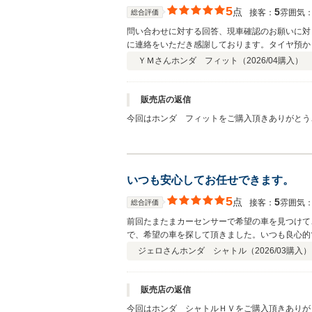
5
点
5
接客：
雰囲気
総合評価
問い合わせに対する回答、現車確認のお願いに対
に連絡をいただき感謝しております。タイヤ預か
ＹＭさん
ホンダ フィット（
2026/04
購入）
販売店の返信
今回はホンダ フィットをご購入頂きありがとうご
いつも安心してお任せできます。
5
点
5
接客：
雰囲気
総合評価
前回たまたまカーセンサーで希望の車を見つけて
で、希望の車を探して頂きました。いつも良心的
ジェロさん
ホンダ シャトル（
2026/03
購入）
販売店の返信
今回はホンダ シャトルＨＶをご購入頂きありがと