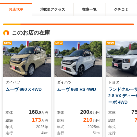
お店TOP
地図&アクセス
在庫一覧
クチコミ
このお店の在庫
NEW
NEW
NEW
ダイハツ
ダイハツ
トヨタ
ムーヴ 660 X 4WD
ムーヴ 660 RS 4WD
ランドクルーザ
2.8 VX ディ
ーボ 4WD
168
200
7
本体
.0
万円
本体
.0
万円
本体
173
210
総額
万円
総額
万円
総額
年式
2025
年
年式
2025
年
年式
走行
4
km
走行
5
km
走行