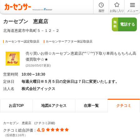
履歴
お気に入り
メニュー
カーセブン 恵庭店
無
電話する
料
北海道恵庭市中島町５－１２－２
カーセンサー認定取扱店
カーセンサーアフター保証取扱店
売り買いお得☆カーセブン恵庭店(*^▽^*)下取り車両ももちろん高
価買取中☆★
(2026/05/07更新)
営業時間
10:00～18:30
定休日
毎週火曜日※５月５日の定休日は７日に変更いたします。
法人名
株式会社アイックス
お店TOP
地図&アクセス
在庫一覧
クチコミ
カーセブン 恵庭店 (クチコミ詳細)
4.9
クチコミ総合評価：
（投稿数116件）