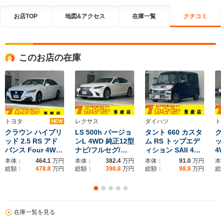
お店TOP
地図&アクセス
在庫一覧
クチコミ
このお店の在庫
トヨタ
レクサス
ダイハツ
ト
NEW
クラウン ハイブリ
LS 500h バージョ
タント 660 カスタ
ッド 2.5 RS アド
ンL 4WD 純正12型
ム RS トップエデ
ッ
バンス Four 4W…
ナビ/フルセグ/…
ィション SAII 4…
4
本体：
464.1
万円
本体：
382.4
万円
本体：
91.0
万円
本
総額：
478.8
万円
総額：
398.8
万円
総額：
98.8
万円
総
在庫一覧を見る