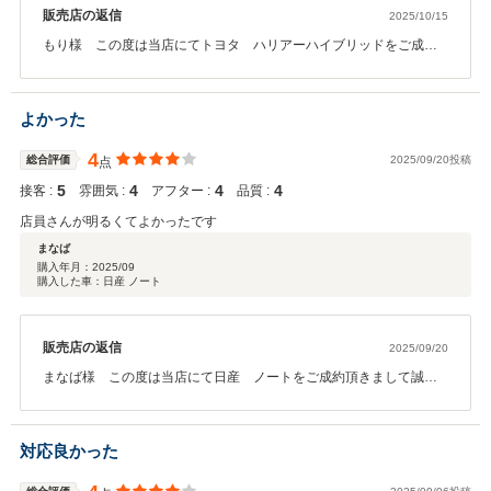
販売店の返信
2025/10/15
もり様 この度は当店にてトヨタ ハリアーハイブリッドをご成約
頂きまして誠にありがとうございました♪このような高評価を頂き、
スタッフ一同大変嬉しくもいます！今後もお車のことでお困り事が
ありましたら、是非ご相談ください。今後ともカーセブン恵庭店を
よかった
宜しくお願いいたします(*^-^*)
4
総合評価
2025/09/20投稿
点
5
4
4
4
接客 :
雰囲気 :
アフター :
品質 :
店員さんが明るくてよかったです
まなば
購入年月：
2025/09
購入した車：日産 ノート
販売店の返信
2025/09/20
まなば様 この度は当店にて日産 ノートをご成約頂きまして誠に
ありがとうございました♪このような嬉しいお言葉をいただきスタッ
フ一同、明日からも明るく元気に精進して参りたいと思います!(*^-
^*)これからも是非カーセブン恵庭店をご利用いただけましたら幸い
対応良かった
でございます。