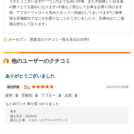
りがとうございます(*^-^*)このような高い評価、また大変嬉しいお言葉
の数々とても励みになります♪今後もご安心してお車をお乗り頂けます
様、アフターフォローも含めスタッフ一同誠心してまいります!!ご納車
後も店舗総出でなにかお困りなことがございましたら、気兼ねなくご連
絡お待ちしております♪
カーセブン 恵庭店のクチコミ一覧を見る(116件)
他のユーザーのクチコミ
ありがとうございました
5
総合評価
2025/10/13投稿
点
5
5
5
5
接客 :
雰囲気 :
アフター :
品質 :
もとめていた車が見つかりました
もり
購入年月：
2025/10
購入した車：トヨタ ハリアーハイブリッド