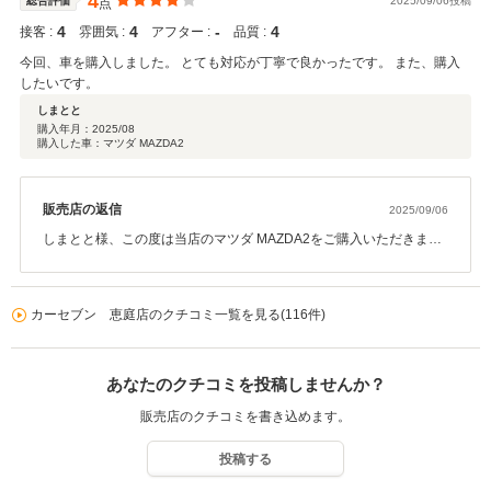
4
総合評価
2025/09/06投稿
点
4
4
‐
4
接客 :
雰囲気 :
アフター :
品質 :
今回、車を購入しました。 とても対応が丁寧で良かったです。 また、購入
したいです。
しまとと
購入年月：
2025/08
購入した車：マツダ MAZDA2
販売店の返信
2025/09/06
しまとと様、この度は当店のマツダ MAZDA2をご購入いただきまし
て誠にありがとうございます♪このような高い評価、お言葉を頂戴で
きて大変嬉しく思います(*^^*)なにかございましたらいつでもご相談
いただければと思います♪今後ともよろしくお願い致します(*^^*)!!
カーセブン 恵庭店のクチコミ一覧を見る(116件)
あなたのクチコミを投稿しませんか？
販売店のクチコミを書き込めます。
投稿する