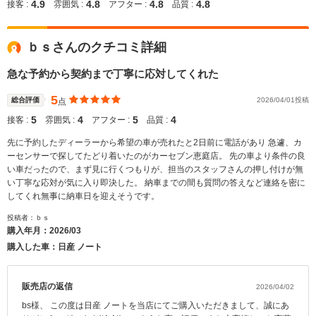
4.9
4.8
4.8
4.8
接客 :
雰囲気 :
アフター :
品質 :
ｂｓさんのクチコミ詳細
急な予約から契約まで丁寧に応対してくれた
5
総合評価
2026/04/01投稿
点
5
4
5
4
接客 :
雰囲気 :
アフター :
品質 :
先に予約したディーラーから希望の車が売れたと2日前に電話があり 急遽、カ
ーセンサーで探してたどり着いたのがカーセブン恵庭店。 先の車より条件の良
い車だったので、まず見に行くつもりが、担当のスタッフさんの押し付けが無
い丁寧な応対が気に入り即決した。 納車までの間も質問の答えなど連絡を密に
してくれ無事に納車日を迎えそうです。
投稿者：ｂｓ
購入年月：
2026/03
購入した車：日産 ノート
販売店の返信
2026/04/02
bs様、 この度は日産 ノートを当店にてご購入いただきまして、誠にあ