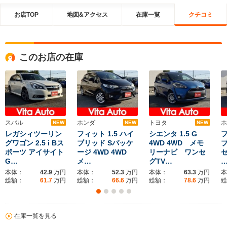
お店TOP
地図&アクセス
在庫一覧
クチコミ
このお店の在庫
スバル
ホンダ
トヨタ
ホ
NEW
NEW
NEW
レガシィツーリン
フィット 1.5 ハイ
シエンタ 1.5 G
フ
グワゴン 2.5 i Bス
ブリッド Sパッケ
4WD 4WD メモ
ブ
ポーツ アイサイト
ージ 4WD 4WD
リーナビ ワンセ
セ
G…
メ…
グTV…
本体：
42.9
万円
本体：
52.3
万円
本体：
63.3
万円
本
総額：
61.7
万円
総額：
66.6
万円
総額：
78.6
万円
総
在庫一覧を見る