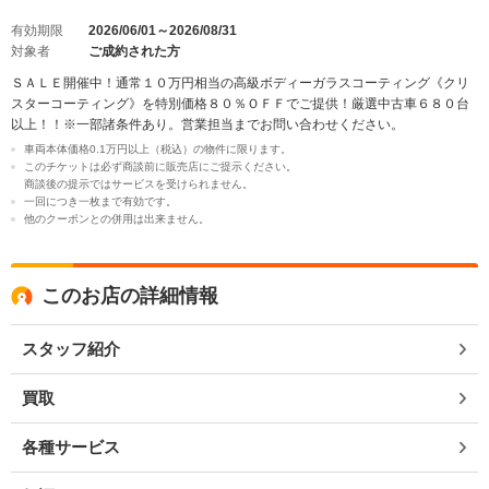
有効期限
2026/06/01～2026/08/31
対象者
ご成約された方
ＳＡＬＥ開催中！通常１０万円相当の高級ボディーガラスコーティング《クリ
スターコーティング》を特別価格８０％ＯＦＦでご提供！厳選中古車６８０台
以上！！※一部諸条件あり。営業担当までお問い合わせください。
車両本体価格0.1万円以上（税込）の物件に限ります。
このチケットは必ず商談前に販売店にご提示ください。
商談後の提示ではサービスを受けられません。
一回につき一枚まで有効です。
他のクーポンとの併用は出来ません。
このお店の詳細情報
スタッフ紹介
買取
各種サービス