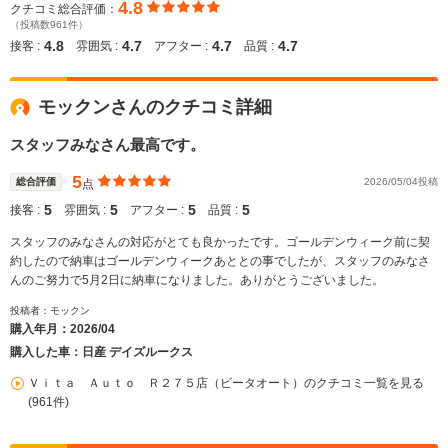
4.8
クチコミ総合評価：
（投稿数961件）
4.8
4.7
4.7
4.7
接客 :
雰囲気 :
アフター :
品質 :
モックンさんのクチコミ詳細
スタッフみなさん最高です。
5
総合評価
2026/05/04投稿
点
5
5
5
5
接客 :
雰囲気 :
アフター :
品質 :
スタッフのみなさんの対応がとても良かったです。ゴールデンウィーク前に契
約したので納車はゴールデンウィークあととの事でしたが、スタッフのみなさ
んのご努力で5月2日に納車になりました。ありがとうございました。
投稿者：モックン
購入年月：
2026/04
購入した車：日産 デイズルークス
Ｖｉｔａ Ａｕｔｏ Ｒ２７５店（ビータオート）のクチコミ一覧を見る
(961件)