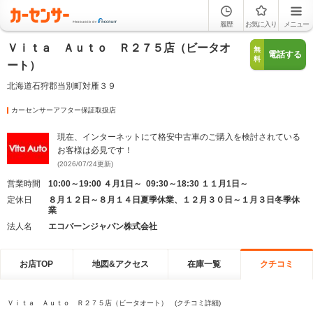
履歴
お気に入り
メニュー
Ｖｉｔａ Ａｕｔｏ Ｒ２７５店（ビータオ
無
電話する
料
ート）
北海道石狩郡当別町対雁３９
カーセンサーアフター保証取扱店
現在、インターネットにて格安中古車のご購入を検討されている
お客様は必見です！
(2026/07/24更新)
営業時間
10:00～19:00 ４月1日～ 09:30～18:30 １１月1日～
定休日
８月１２日～８月１４日夏季休業、１２月３０日～１月３日冬季休
業
法人名
エコバーンジャパン株式会社
お店TOP
地図&アクセス
在庫一覧
クチコミ
Ｖｉｔａ Ａｕｔｏ Ｒ２７５店（ビータオート） (クチコミ詳細)