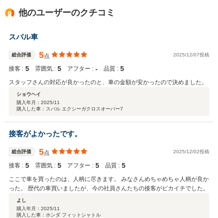
他のユーザーのクチコミ
スバル車
5
総合評価
2025/12/07投稿
点
5
5
‐
5
接客 :
雰囲気 :
アフター :
品質 :
スタッフさんの対応が良かったのと、車の金額が安かったので決めました。
ショウヘイ
購入年月：
2025/11
購入した車：スバル エクシーガクロスオーバー7
接客がよかったです。
5
総合評価
2025/12/02投稿
点
5
5
5
5
接客 :
雰囲気 :
アフター :
品質 :
ここで車を買ったのは、人柄に尽きます。 みなさんめちゃめちゃ人柄が良か
った。 歴代の車買いましたが、今の社員さんたちの接客がピカイチでした。
よし
購入年月：
2025/11
購入した車：ホンダ フィットシャトル