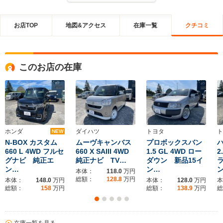
お店TOP
地図&アクセス
在庫一覧
クチコミ
このお店の在庫
ホンダ
ダイハツ
トヨタ
ト
NEW
N-BOX カスタム
ムーヴキャンバス
プロボックスバン
660 L 4WD フルセ
660 X SAIII 4WD
1.5 GL 4WD ロー
2
グナビ 純正エ
純正ナビ TV…
ダウン 新品15イ
ン…
ン…
ン
本体：
118.0
万円
総額：
128.8
万円
本体：
148.0
万円
本体：
128.0
万円
本
総額：
158
万円
総額：
138.9
万円
総