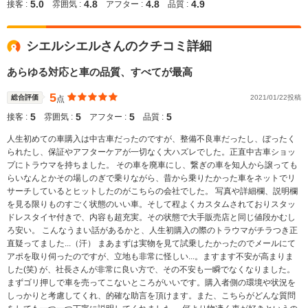
5.0
4.8
4.8
4.9
接客 :
雰囲気 :
アフター :
品質 :
シエルシエルさんのクチコミ詳細
あらゆる対応と車の品質、すべてが最高
5
総合評価
2021/01/22投稿
点
5
5
5
5
接客 :
雰囲気 :
アフター :
品質 :
人生初めての車購入は中古車だったのですが、整備不良車だったし、ぼったく
られたし、保証やアフターケアが一切なく大ハズレでした。正直中古車ショッ
プにトラウマを持ちました。 その車を廃車にし、繋ぎの車を知人から譲っても
らいなんとかその場しのぎで乗りながら、昔から乗りたかった車をネットでリ
サーチしているとヒットしたのがこちらの会社でした。 写真や詳細欄、説明欄
を見る限りものすごく状態のいい車。そして程よくカスタムされておりスタッ
ドレスタイヤ付きで、内容も超充実。その状態で大手販売店と同じ値段かむし
ろ安い。 こんなうまい話があるかと、人生初購入の際のトラウマがチラつき正
直疑ってました...（汗） まあまずは実物を見て試乗したかったのでメールにて
アポを取り伺ったのですが、立地も非常に怪しい...。ますます不安が高まりま
した(笑) が、社長さんが非常に良い方で、その不安も一瞬でなくなりました。
まずゴリ押しで車を売ってこないところがいいです。購入者側の環境や状況を
しっかりと考慮してくれ、的確な助言を頂けます。また、こちらがどんな質問