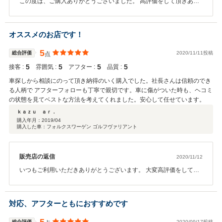
この度は、ご購入ありがとうございました。 高評価をして頂きあり
がとうございます。 今後も 何か気になる事等ございましたらいつで
もお気軽にご相談ください。
オススメのお店です！
5
総合評価
2020/11/11投稿
点
5
5
5
5
接客 :
雰囲気 :
アフター :
品質 :
車探しから相談にのって頂き納得のいく購入でした。社長さんは信頼のでき
る人柄で アフターフォローも丁寧で親切です。車に傷がついた時も、ヘコミ
の状態を見てベストな方法を考えてくれました。安心して任せています。
ｋａｚｕ ａｒ．
購入年月：
2019/04
購入した車：フォルクスワーゲン ゴルフヴァリアント
販売店の返信
2020/11/12
いつもご利用いただきありがとうございます。 大変高評価をして頂
きありがとうございます。 何か気になる事等ございましたらいつで
もお気軽にご相談ください。
対応、アフターともにおすすめです
総合評価
2020/09/17投稿