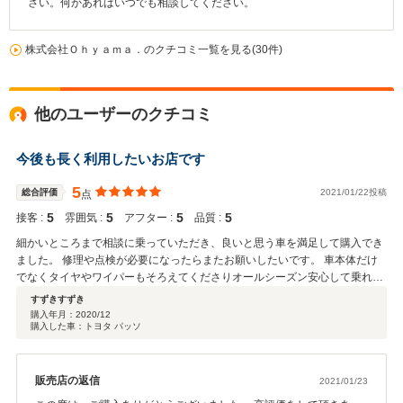
さい。何かあればいつでも相談してください。
株式会社Ｏｈｙａｍａ．のクチコミ一覧を見る(30件)
他のユーザーのクチコミ
今後も長く利用したいお店です
5
総合評価
2021/01/22投稿
点
5
5
5
5
接客 :
雰囲気 :
アフター :
品質 :
細かいところまで相談に乗っていただき、良いと思う車を満足して購入でき
ました。 修理や点検が必要になったらまたお願いしたいです。 車本体だけ
でなくタイヤやワイパーもそろえてくださりオールシーズン安心して乗れま
す。 ありがとうございました。
すずきすずき
購入年月：
2020/12
購入した車：トヨタ パッソ
販売店の返信
2021/01/23