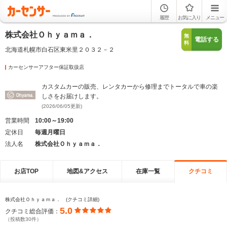
履歴
お気に入り
メニュー
株式会社Ｏｈｙａｍａ．
無
電話する
料
北海道札幌市白石区東米里２０３２－２
カーセンサーアフター保証取扱店
カスタムカーの販売、レンタカーから修理までトータルで車の楽
しさをお届けします。
(2026/06/05更新)
営業時間
10:00～19:00
定休日
毎週月曜日
法人名
株式会社Ｏｈｙａｍａ．
お店TOP
地図&アクセス
在庫一覧
クチコミ
株式会社Ｏｈｙａｍａ． (クチコミ詳細)
5.0
クチコミ総合評価：
（投稿数30件）