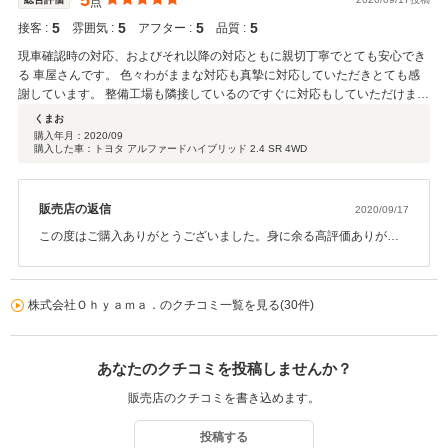
5
点
5
5
5
5
接客 :
雰囲気 :
アフター :
品質 :
現車確認時の対応、およびそれ以降の対応ともに親切丁寧でとても安心でき
る 車屋さんです。 色々わがままな対応も真摯に対応していただきとても感
謝しています。 整備工場も隣接しているのですぐに対応もしていただけま
す。 納車時も美装も完ぺきで、オプション等の取り付けも迅速丁寧でとても
くまお
よかったです。 今後も車検、修理、パーツ追加等あれば必ず相談したいと思
購入年月：
2020/09
購入した車：トヨタ アルファードハイブリッド 2.4 SR 4WD
えるお店なので 皆さんも是非一度来店することをお勧めします。 今後とも
に宜しくお願い致します。
販売店の返信
2020/09/17
この度はご購入ありがとうございました。身に余る高評価ありがと
うございます。 当初、他社さんのお車と検討を悩まれていたにも関
わらず、当社のお車を選んでいただき大変うれしいです。 今後も何
かありましたらいつでもご連絡ください。
株式会社Ｏｈｙａｍａ．のクチコミ一覧を見る(30件)
あなたのクチコミを投稿しませんか？
販売店のクチコミを書き込めます。
投稿する