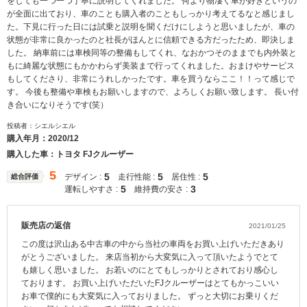
をしても一つ一つ丁寧に説明してくれました。 何より物凄く車が好きというの
が全面に出ており、車のことも購入者のこともしっかり考えてるなと感じまし
た。下見に行った日には試乗と説明を聞くだけにしようと思いましたが、車の
状態が非常に良かったのと社長がほんとに信頼できる方だったため、即決しま
した。 納車前には車検同等の整備もしてくれ、なおかつそのままでも内外装と
もに綺麗な状態にもかかわらず美装まで行ってくれました。おまけやサービス
もしてくださり、非常にうれしかったです。車を買うならここ！！って感じで
す。 今後も整備や車検もお願いしますので、よろしくお願い致します。 長い付
き合いになりそうです(笑）
投稿者：シエルシエル
購入年月：
2020/12
購入した車：トヨタ FJクルーザー
5
5
5
5
デザイン :
走行性能 :
居住性 :
総合評価
5
3
運転しやすさ :
維持費の安さ :
販売店の返信
2021/01/25
この度は沢山ある中古車の中から当社の車両をお買い上げいただきあり
がとうございました。 来店当初から大変気に入って頂いたようでとて
も嬉しく思いました。 お若いのにとてもしっかりとされており感心し
ております。 お買い上げいただいたFJクルーザーはとてもかっこいい
お車で僕的にも大変気に入っておりました。 ずっと大切にお乗りくだ