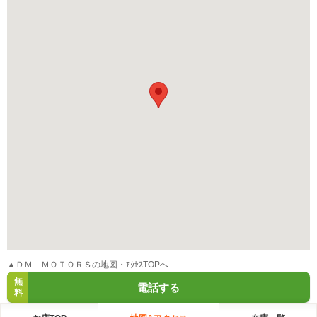
▲ＤＭ ＭＯＴＯＲＳの地図・ｱｸｾｽTOPへ
無
電話する
料