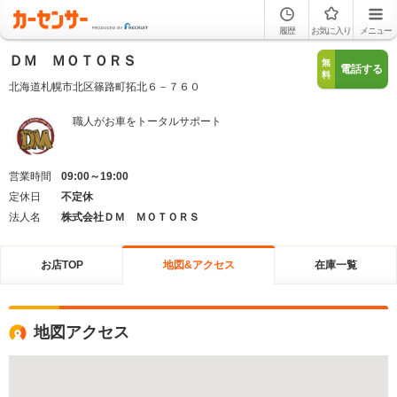
履歴
お気に入り
メニュー
ＤＭ ＭＯＴＯＲＳ
無
電話する
料
北海道札幌市北区篠路町拓北６－７６０
職人がお車をトータルサポート
営業時間
09:00～19:00
定休日
不定休
法人名
株式会社ＤＭ ＭＯＴＯＲＳ
お店TOP
地図&アクセス
在庫一覧
地図アクセス