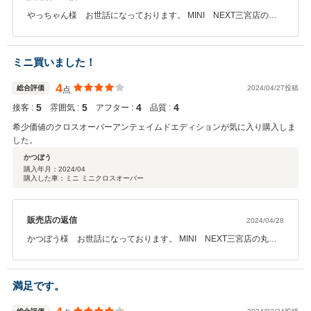
やっちゃん様 お世話になっております。 MINI NEXT三宮店の丸
岡です。 この度は、弊社MINIクロスオーバーをご成約いただきまし
て誠にありがとうございました。 またこの様な高い評価をいただき
まして、本当に嬉しく思っております。 これからも安心してMINIラ
ミニ買いました！
イフを送って頂けますよう、全力でサポートさせて頂きます。 今後
とも末永いお付き合いをよろしくお願いいたします。
4
総合評価
2024/04/27投稿
点
5
5
4
4
接客 :
雰囲気 :
アフター :
品質 :
希少価値のクロスオーバーアンテェイムドエディションが気に入り購入しま
した。
かつぼう
購入年月：
2024/04
購入した車：ミニ ミニクロスオーバー
MINI NEXT 三宮 丸岡
販売店の返信
2024/04/28
かつぼう様 お世話になっております。 MINI NEXT三宮店の丸岡
です。 この度は、弊社MINIクロスオーバーをご成約いただきまして
誠にありがとうございました。 またこの様な高い評価をいただきま
して、本当に嬉しく思っております。 これからも安心してMINIライ
満足です。
フを送って頂けますよう、全力でサポートさせて頂きます。 今後と
も末永いお付き合いをよろしくお願いいたします。