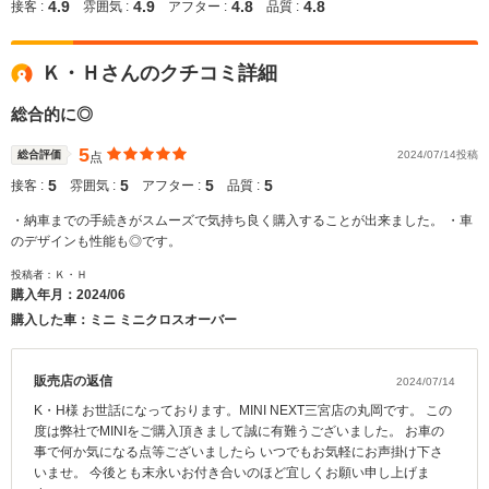
4.9
4.9
4.8
4.8
接客 :
雰囲気 :
アフター :
品質 :
Ｋ・Ｈさんのクチコミ詳細
総合的に◎
5
総合評価
2024/07/14投稿
点
5
5
5
5
接客 :
雰囲気 :
アフター :
品質 :
・納車までの手続きがスムーズで気持ち良く購入することが出来ました。 ・車
のデザインも性能も◎です。
投稿者：Ｋ・Ｈ
購入年月：
2024/06
購入した車：ミニ ミニクロスオーバー
販売店の返信
2024/07/14
K・H様 お世話になっております。MINI NEXT三宮店の丸岡です。 この
度は弊社でMINIをご購入頂きまして誠に有難うございました。 お車の
事で何か気になる点等ございましたら いつでもお気軽にお声掛け下さ
いませ。 今後とも末永いお付き合いのほど宜しくお願い申し上げま