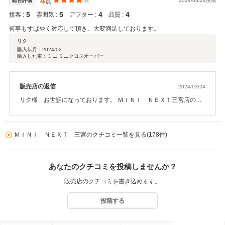
4
総合評価
2024/03/24投稿
点
5
5
4
4
接客 :
雰囲気 :
アフター :
品質 :
何事もすばやく対応して頂き、大変満足しております。
リク
購入年月：
2024/02
購入した車：ミニ ミニクロスオーバー
MINI NEXT 三
宮 丸岡
販売店の返信
2024/03/24
リク様 お世話になっております。 ＭＩＮＩ ＮＥＸＴ三宮店の丸
岡です。 この度は、弊社ＭＩＮＩをご成約いただきまして誠にあり
がとうございました。 またこの様な高い評価をいただきまして、本
当に嬉しく思っております。 これからも安心してＭＩＮＩライフを
ＭＩＮＩ ＮＥＸＴ 三宮のクチコミ一覧を見る(178件)
送って頂けますよう、全力でサポートさせて頂きます。 今後とも末
永いお付き合いをよろしくお願いいたします。
あなたのクチコミを投稿しませんか？
販売店のクチコミを書き込めます。
ＭＩＮＩ ＮＥＸ
投稿する
Ｔ 三宮 丸岡