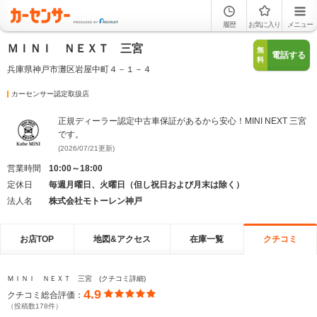
履歴
お気に入り
メニュー
ＭＩＮＩ ＮＥＸＴ 三宮
無
電話する
料
兵庫県神戸市灘区岩屋中町４－１－４
カーセンサー認定取扱店
正規ディーラー認定中古車保証があるから安心！MINI NEXT 三宮
です。
(2026/07/21更新)
営業時間
10:00～18:00
定休日
毎週月曜日、火曜日（但し祝日および月末は除く）
法人名
株式会社モトーレン神戸
お店TOP
地図&アクセス
在庫一覧
クチコミ
ＭＩＮＩ ＮＥＸＴ 三宮 (クチコミ詳細)
4.9
クチコミ総合評価：
（投稿数178件）