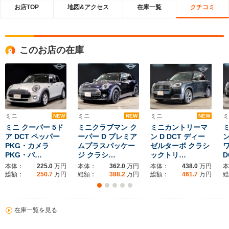
お店TOP
地図&アクセス
在庫一覧
クチコミ
このお店の在庫
ミニ
ミニ
ミニ
ミ
NEW
NEW
NEW
ミニ クーパー 5ド
ミニクラブマン ク
ミニカントリーマ
ア DCT ペッパー
ーパー D プレミア
ン D DCT ディー
ン
PKG・カメラ
ムプラスパッケー
ゼルターボ クラシ
ワ
PKG・バ…
ジ クラシ…
ックトリ…
D
本体：
225.0
万円
本体：
362.0
万円
本体：
438.0
万円
本
総額：
250.7
万円
総額：
388.2
万円
総額：
461.7
万円
総
在庫一覧を見る