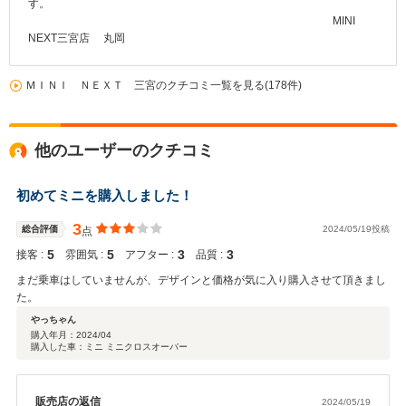
す。
MINI
NEXT三宮店 丸岡
ＭＩＮＩ ＮＥＸＴ 三宮のクチコミ一覧を見る(178件)
他のユーザーのクチコミ
初めてミニを購入しました！
3
総合評価
2024/05/19投稿
点
5
5
3
3
接客 :
雰囲気 :
アフター :
品質 :
まだ乗車はしていませんが、デザインと価格が気に入り購入させて頂きまし
た。
やっちゃん
購入年月：
2024/04
購入した車：ミニ ミニクロスオーバー
販売店の返信
2024/05/19