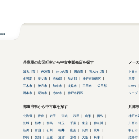
兵庫県の市区町村から中古車販売店を探す
メー
加古川市
丹波市
たつの市
川西市
南あわじ市
トヨタ
多可郡
養父市
赤穂郡
加古郡
神戸市須磨区
三菱
三木市
伊丹市
加東市
淡路市
三田市
佐用郡
BMW
洲本市
尼崎市
赤穂市
神戸市西区
ジープ
都道府県から中古車を探す
兵庫
北海道
青森
岩手
宮城
秋田
山形
福島
神戸市
茨城
栃木
群馬
埼玉
千葉
東京
神奈川
川西市
新潟
富山
石川
福井
山梨
長野
岐阜
明石市
静岡
愛知
三重
滋賀
京都
大阪
兵庫
姫路市