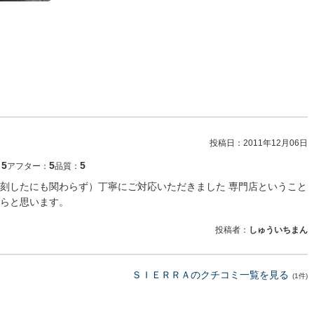
投稿日：
2011年12月06日
5
5
5
：
アフター：
品質：
刻したにも関わらず）丁寧にご対応いただきました 専門店ということ
らと思います。
投稿者：
しゅういちまん
ＳＩＥＲＲＡのクチコミ一覧を見る
(1件)