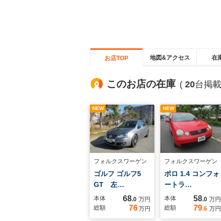
地図&アクセス
在
お店TOP
このお店の在庫
(
20
台掲載
NEW
NEW
フォルクスワーゲン
フォルクスワーゲン
ゴルフ ゴルフ5
ポロ 1.4 コンフォ
GT 左…
ートラ…
68
58
本体
本体
.0
万円
.0
万円
76
79
総額
総額
万円
.6
万円