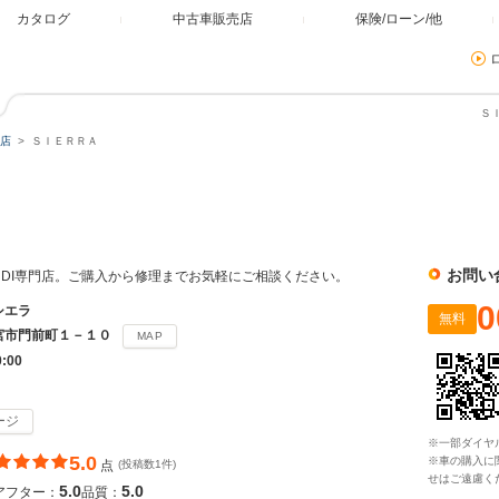
カタログ
中古車販売店
保険/ローン/他
Ｓ
店
ＳＩＥＲＲＡ
お問い
UDI専門店。ご購入から修理までお気軽にご相談ください。
0
シエラ
無料
宮市門前町１－１０
MAP
0:00
ージ
※一部ダイヤ
5.0
※車の購入に
点
(投稿数1件)
せはご遠慮く
5.0
5.0
アフター：
品質：