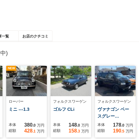
庫一覧
お店のクチコミ
中)
NEW
ローバー
フォルクスワーゲン
フォルクスワーゲン
ミニ ---1.3
ゴルフ CLi
ヴァナゴン ベー
スグレー…
380
148
178
本体
本体
本体
.0
万円
.0
万円
.0
万円
428
158
190
総額
総額
総額
.1
万円
.3
万円
.5
万円