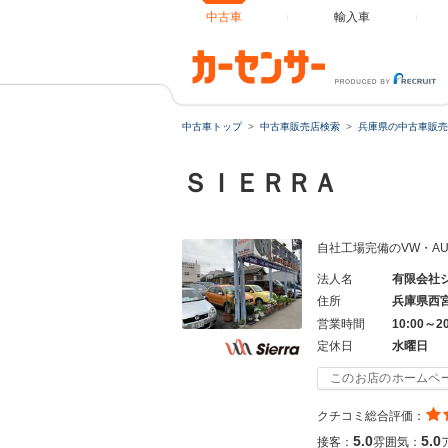
中古車
輸入車
中古車トップ
中古車販売店検索
兵庫県の中古車販売
ＳＩＥＲＲＡ
自社工場完備のVW・A
法人名
有限会社
住所
兵庫県西
営業時間
10:00～2
定休日
水曜日
このお店のホームペ
クチコミ総合評価：
5.0
5.0
接客：
雰囲気：