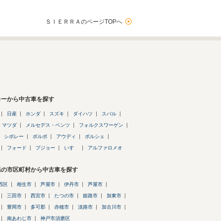
ＳＩＥＲＲＡのページTOPへ
カーから中古車を探す
日産
ホンダ
スズキ
ダイハツ
スバル
マツダ
メルセデス・ベンツ
フォルクスワーゲン
シボレー
ボルボ
アウディ
ポルシェ
フォード
プジョー
いすゞ
アルファロメオ
県の市区町村から中古車を探す
西区
相生市
芦屋市
伊丹市
芦屋市
三田市
西宮市
たつの市
姫路市
加東市
豊岡市
多可郡
赤穂市
淡路市
加古川市
南あわじ市
神戸市須磨区