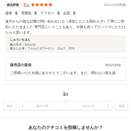
5
総合評価
2011/12/06投稿
点
5
5
5
5
接客 :
雰囲気 :
アフター :
品質 :
遠方からの急な試乗の問い合わせにも（遅刻したにも関わらず）丁寧にご対
応いただきました 専門店ということもあり、今後も色々アドバイスいただけ
たらと思います。
しゅういちまん
購入年月：
2011/12
購入した車：フォルクスワーゲン ゴルフ GTX
販売店の返信
2011/12/09
ご投稿いただき誠にありがとうございます。また、慣れない道を遠方
よりご来店いただきありがとうございました。ゴルフも気に入ってい
ただきましたので、苦労してご来店いただいた甲斐があったのではと
思います。お帰りは迷わず帰れましたでしょうか(^_^;)？念願のお車を
1
/1
当店で見つけていただけて当店としてもうれしく思います。この先も
何なりとフォローさせていただきますので、お困りの際はお気軽にお
申し付けください。ありがとうございました！
最初
前の20件
次の20件
最後
あなたのクチコミを投稿しませんか？