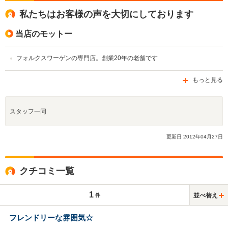
私たちはお客様の声を大切にしております
当店のモットー
フォルクスワーゲンの専門店。創業20年の老舗です
もっと見る
スタッフ一同
更新日
2012
年
04
月
27
日
クチコミ一覧
1
並べ替え
件
フレンドリーな雰囲気☆