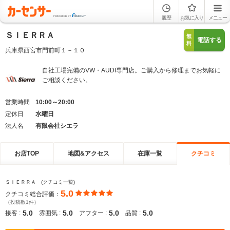
履歴
お気に入り
メニュー
ＳＩＥＲＲＡ
無
電話する
料
兵庫県西宮市門前町１－１０
自社工場完備のVW・AUDI専門店。ご購入から修理までお気軽に
ご相談ください。
営業時間
10:00～20:00
定休日
水曜日
法人名
有限会社シエラ
お店TOP
地図&アクセス
在庫一覧
クチコミ
ＳＩＥＲＲＡ (クチコミ一覧)
5.0
クチコミ総合評価：
（投稿数1件）
5.0
5.0
5.0
5.0
接客 :
雰囲気 :
アフター :
品質 :