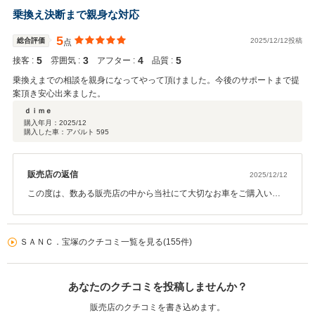
ます。 ご納車までの間、LINEやお電話にて迅速にご対応いただいた
乗換え決断まで親身な対応
おかげで、非常にスムーズに準備を進めることができました。コー
ティングで仕上げたS1でのドライブが、ご家族皆様にとって素晴ら
5
総合評価
2025/12/12投稿
点
しい思い出になることを願っております。 お近くにお越しの際は、
5
3
4
5
接客 :
ぜひお気軽にお立ち寄りください。息子様のカーライフのお話を伺
雰囲気 :
アフター :
品質 :
えるのを楽しみにしております。 今後とも末永いお付き合いをよろ
乗換えまでの相談を親身になってやって頂けました。今後のサポートまで提
しくお願い申し上げます。
案頂き安心出来ました。
ｄｉｍｅ
購入年月：
2025/12
購入した車：アバルト 595
販売店の返信
2025/12/12
この度は、数ある販売店の中から当社にて大切なお車をご購入いた
だき誠にありがとうございました。高い評価と、有難いコメントを
頂戴し、大変嬉しく思います。これからのカーライフもしっかりと
サポートさせていただきますので、どうぞ末永いお付き合いをいた
ＳＡＮＣ．宝塚のクチコミ一覧を見る(155件)
だけますと幸いです。今後ご相談事などございましたら何なりとお
申し付けください。今回のご縁を有難く思います。本当にありがと
うございました。
あなたのクチコミを投稿しませんか？
販売店のクチコミを書き込めます。