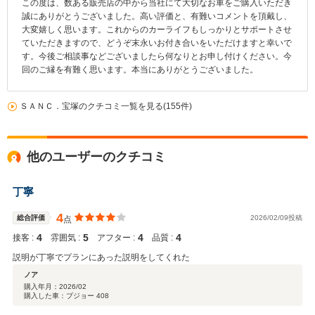
この度は、数ある販売店の中から当社にて大切なお車をご購入いただき
誠にありがとうございました。高い評価と、有難いコメントを頂戴し、
大変嬉しく思います。これからのカーライフもしっかりとサポートさせ
ていただきますので、どうぞ末永いお付き合いをいただけますと幸いで
す。今後ご相談事などございましたら何なりとお申し付けください。今
回のご縁を有難く思います。本当にありがとうございました。
ＳＡＮＣ．宝塚のクチコミ一覧を見る(155件)
他のユーザーのクチコミ
丁寧
4
総合評価
2026/02/09投稿
点
4
5
4
4
接客 :
雰囲気 :
アフター :
品質 :
説明が丁寧でプランにあった説明をしてくれた
ノア
購入年月：
2026/02
購入した車：プジョー 408