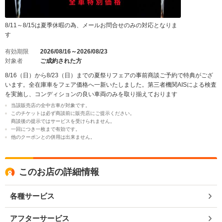
8/11～8/15は夏季休暇の為、メールお問合せのみの対応となりま
す
有効期限
2026/08/16～2026/08/23
対象者
ご成約された方
8/16（日）から8/23（日）までの夏祭りフェアの事前商談ご予約で特典がござ
います。全在庫車をフェア価格へ一新いたしました。第三者機関AISによる検査
を実施し、コンディションの良い車両のみを取り揃えております
当該販売店の全中古車が対象です。
このチケットは必ず商談前に販売店にご提示ください。
商談後の提示ではサービスを受けられません。
一回につき一枚まで有効です。
他のクーポンとの併用は出来ません。
このお店の詳細情報
各種サービス
アフターサービス