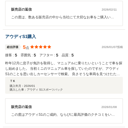
販売店の返信
2026/02/11
この度は、数ある販売店の中から当社にて大切なお車をご購入いた
だき誠にありがとうございました。これからのカーライフもしっか
りとサポートさせていただきますので、どうぞ末永いお付き合いを
いただけますと幸いです。今後ともどうぞよろしくお願いします。
アウディS1購入
5
総合評価
2026/01/07投稿
点
5
5
5
5
接客 :
雰囲気 :
アフター :
品質 :
昨年12月に息子が免許を取得し、マニュアルに乗りたいということで車を探
し始めました。 当初ミニのマニュアル車を探していたのですが、アウディ
S1のことを思い出しカーセンサーで検索。 良さそうな車両を見つけたた
め、メールで問い合わせしました。すぐに詳しい情報の返信をいただき好印
ＴＫ
象を抱きました。 そして嫁と息子の休みが合う日に、宝塚まで現車を見に行
購入年月：
2026/01
購入した車：アウディ S1スポーツバック
き車両状態も良かったので、その日のうちに契約。本日納車となりました。
納車までの間は、担当の枌野様と電話とLINEで細かい打ち合わせもできたた
め、スムーズな取引ができました。 また保証や整備内容もしっかりとしてお
り、安心できる販売店です。 枌野様この度はありがとうございました。 お
販売店の返信
2026/01/08
店の近くに行った際には、お邪魔したいと思います。
この度はアウディS1のご成約、ならびに最高評価のクチコミをいた
だき誠にありがとうございます。 息子様の免許取得という大切な節
目のお車探しに、当店をお選びいただけたこと、心より光栄に存じ