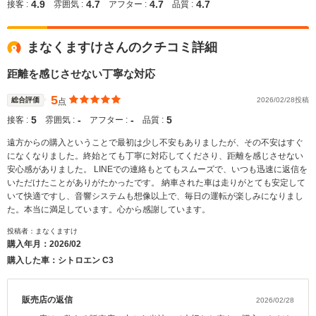
4.9
4.7
4.7
4.7
接客 :
雰囲気 :
アフター :
品質 :
まなくますけさんのクチコミ詳細
距離を感じさせない丁寧な対応
5
総合評価
2026/02/28投稿
点
5
‐
‐
5
接客 :
雰囲気 :
アフター :
品質 :
遠方からの購入ということで最初は少し不安もありましたが、その不安はすぐ
になくなりました。終始とても丁寧に対応してくださり、距離を感じさせない
安心感がありました。 LINEでの連絡もとてもスムーズで、いつも迅速に返信を
いただけたことがありがたかったです。 納車された車は走りがとても安定して
いて快適ですし、音響システムも想像以上で、毎日の運転が楽しみになりまし
た。本当に満足しています。心から感謝しています。
投稿者：まなくますけ
購入年月：
2026/02
購入した車：シトロエン C3
販売店の返信
2026/02/28