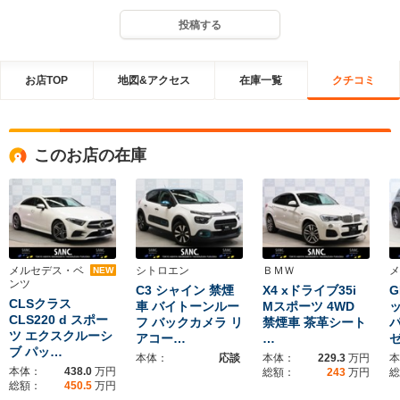
投稿する
お店TOP
地図&アクセス
在庫一覧
クチコミ
このお店の在庫
メルセデス・ベ
シトロエン
ＢＭＷ
メ
NEW
ンツ
C3 シャイン 禁煙
X4 xドライブ35i
G
CLSクラス
車 バイトーンルー
Mスポーツ 4WD
ッ
CLS220 d スポー
フ バックカメラ リ
禁煙車 茶革シート
ツ エクスクルーシ
アコー…
…
ブ パッ…
本体：
応談
本体：
229.3
万円
本
本体：
438.0
万円
総額：
243
万円
総
総額：
450.5
万円