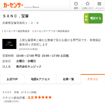
履歴
お気に入り
メニュー
ＳＡＮＣ．宝塚
無
電話する
料
兵庫県宝塚市高司１－２－９
カーセンサー認定取扱店
カーセンサーアフター保証取扱店
上質な厳選車と確かな整備で安心を届ける専門店です。有償保証
最長36ヶ月対応します
(2026/04/19更新)
営業時間
10:00～17:00 平日 10:00～17:00 土日祝
定休日
火曜日・水曜日
法人名
株式会社キュビック
お店TOP
地図&アクセス
在庫一覧
クチコミ
ＳＡＮＣ．宝塚 (クチコミ詳細)
4.8
クチコミ総合評価：
（投稿数155件）