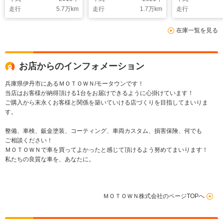
ーフ BOSEサウン
ート シートヒータ
アダプティブ
走行
5.7
万km
走行
1.7
万km
走行
ド 純正オプション
ー LEDヘッドライ
Bluetooth
21AW ベンチレータ
ト 純正ナビ バッ
センサー前後
在庫一覧を見る
ー/ベージュレザー
ク・全方位カメラ ブ
シフト 電動
14WAYパワーシー
ルメスタサウンド ヘ
ク 禁煙車
ト エントリードライ
ッドアップディスプレ
ブ
イ
お店からのインフォメーション
兵庫県伊丹市にあるＭＯＴＯＷＮ/モータウンです！
当店はお客様が納得頂ける1台をお届けできるように心掛けています！
ご購入から末永くお客様と関係を築いていける店づくりを目指してまいりま
す。
整備、車検、鈑金塗装、コーティング、車両カスタム、損害保険、何でも
ご相談ください！
ＭＯＴＯＷＮで車を買ってよかったと感じて頂けるよう努めてまいります！
私たちの良質な車を、あなたに。
ＭＯＴＯＷＮ株式会社のページTOPへ