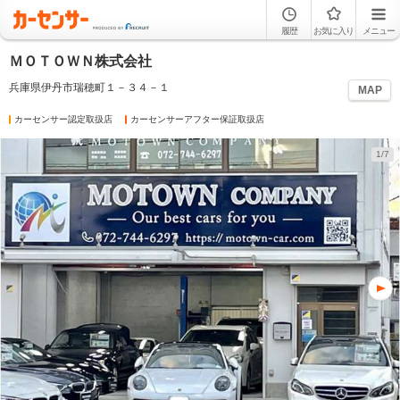
履歴
お気に入り
メニュー
ＭＯＴＯＷＮ株式会社
兵庫県伊丹市瑞穂町１－３４－１
MAP
カーセンサー認定取扱店
カーセンサーアフター保証取扱店
1/7