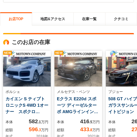
お店TOP
地図&アクセス
在庫一覧
クチコミ
このお店の在庫
NEW
NEW
ポルシェ
メルセデス・ベンツ
プジョー
カイエン S ティプト
Eクラス E220d スポ
508 GT ハ
ロニックS 4WD 1オー
ーツ ディーゼルター
ガラスサンル
ナー スポクロ
ボ AMGラインインテ
イトビジョン
PKG スポーツデザ
リア エクスクルーシ
ー アップルカ
582
416
2
本体
.1
万円
本体
.5
万円
本体
インPKG PSCBブレ
ブPKG ブラックレ
イ アンドロ
596
433
2
総額
.3
万円
総額
.8
万円
総額
ーキ パノラミックル
ザーシート パワーシ
ト LEDヘッ
年式
2018
年
年式
2021
年
年式