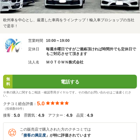
欧州車を中心とし、厳選した車両をラインナップ！輸入車プロショップの当社
で是非！
営業時間
10:00～19:00
定休日
毎週水曜日ですがご連絡頂ければ時間外でも定休日で
もご対応させて頂きます
法人名
ＭＯＴＯＷＮ株式会社
無
電話する
料
※車の購入に関するご相談・確認専用ダイヤルです。その他のお問い合わせはご遠慮くださ
い。
5.0
クチコミ総合評価：
（投稿数69件）
5.0
4.9
4.9
4.9
接客 :
雰囲気 :
アフター :
品質 :
この販売店で購入された方のクチコミでは
「
接客の満足度
」が特に評価されています