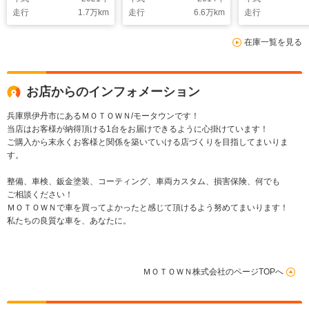
ート シートヒータ
ンチアルミホイール
アダプティブ
走行
1.7
万km
走行
6.6
万km
走行
ー LEDヘッドライ
クルーズコントロー
Bluetooth
ト 純正ナビ バッ
ル 前席左右電動シー
センサー前後
在庫一覧を見る
ク・全方位カメラ ブ
ト パドルシフト ナ
シフト 電動
ルメスタサウンド ヘ
ビ/地デジ/バックカメ
ク 禁煙車
ッドアップディスプレ
ラ Bluetooth HID
イ
ヘッドライト 禁煙車
お店からのインフォメーション
兵庫県伊丹市にあるＭＯＴＯＷＮ/モータウンです！
当店はお客様が納得頂ける1台をお届けできるように心掛けています！
ご購入から末永くお客様と関係を築いていける店づくりを目指してまいりま
す。
整備、車検、鈑金塗装、コーティング、車両カスタム、損害保険、何でも
ご相談ください！
ＭＯＴＯＷＮで車を買ってよかったと感じて頂けるよう努めてまいります！
私たちの良質な車を、あなたに。
ＭＯＴＯＷＮ株式会社のページTOPへ