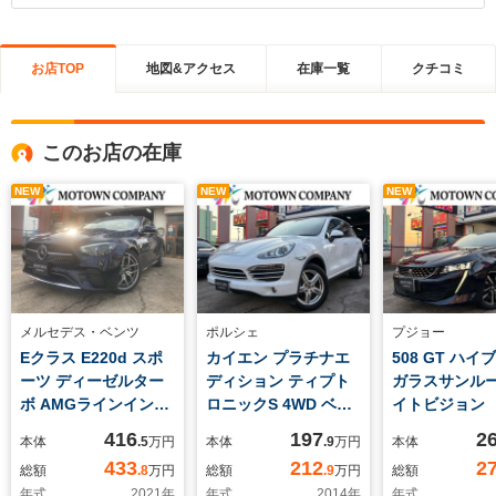
お店TOP
地図&アクセス
在庫一覧
クチコミ
このお店の在庫
NEW
NEW
NEW
メルセデス・ベンツ
ポルシェ
プジョー
Eクラス E220d スポ
カイエン プラチナエ
508 GT ハ
ーツ ディーゼルター
ディション ティプト
ガラスサンル
ボ AMGラインインテ
ロニックS 4WD ベー
イトビジョン
リア エクスクルーシ
ジュレザー シートヒ
ー アップルカ
416
197
2
本体
.5
万円
本体
.9
万円
本体
ブPKG ブラックレ
ーター ヘッドレスト
イ アンドロ
433
212
2
総額
.8
万円
総額
.9
万円
総額
ザーシート パワーシ
エンボス加工 19イ
ト LEDヘッ
年式
2021
年
年式
2014
年
年式