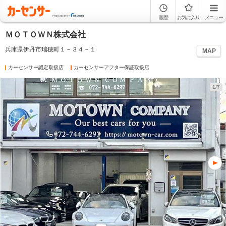
履歴
お気に入り
メニュー
ＭＯＴＯＷＮ株式会社
兵庫県伊丹市瑞穂町１－３４－１
MAP
カーセンサー認定取扱店
カーセンサーアフター保証取扱店
1/7