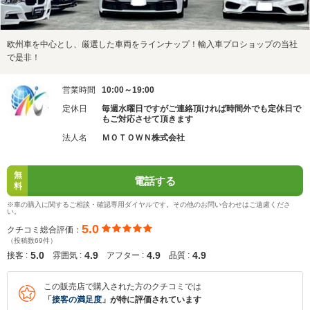
欧州車を中心とし、厳選した車両をラインナップ！輸入車プロショップの当社
で是非！
営業時間
10:00～19:00
定休日
毎週水曜日ですがご連絡頂ければ時間外でも定休日で
もご対応させて頂きます
法人名
ＭＯＴＯＷＮ株式会社
無
電話する
料
※車の購入に関するご相談・確認専用ダイヤルです。その他のお問い合わせはご遠慮くださ
い。
5.0
クチコミ総合評価：
（投稿数69件）
5.0
4.9
4.9
4.9
接客 :
雰囲気 :
アフター :
品質 :
この販売店で購入された方のクチコミでは
「
接客の満足度
」が特に評価されています