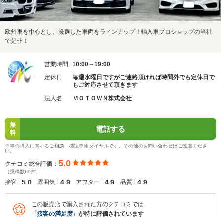
欧州車を中心とし、厳選した車両をラインナップ！輸入車プロショップの当社
で是非！
営業時間
10:00～19:00
定休日
毎週水曜日ですがご連絡頂ければ時間外でも定休日で
もご対応させて頂きます
法人名
ＭＯＴＯＷＮ株式会社
無
電話する
料
※車の購入に関するご相談・確認専用ダイヤルです。その他のお問い合わせはご遠慮くださ
い。
5.0
クチコミ総合評価：
（投稿数69件）
5.0
4.9
4.9
4.9
接客 :
雰囲気 :
アフター :
品質 :
この販売店で購入された方のクチコミでは
「
接客の満足度
」が特に評価されています