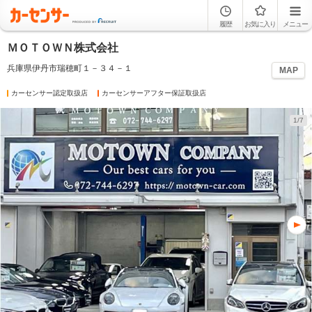
履歴
お気に入り
メニュー
ＭＯＴＯＷＮ株式会社
兵庫県伊丹市瑞穂町１－３４－１
MAP
カーセンサー認定取扱店
カーセンサーアフター保証取扱店
1/7