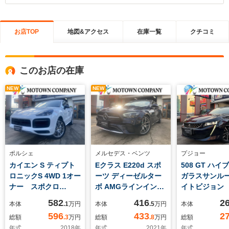
お店TOP
地図&アクセス
在庫一覧
クチコミ
このお店の在庫
NEW
NEW
ポルシェ
メルセデス・ベンツ
プジョー
カイエン S ティプト
Eクラス E220d スポ
508 GT ハ
ロニックS 4WD 1オー
ーツ ディーゼルター
ガラスサンル
ナー スポクロ
ボ AMGラインインテ
イトビジョン
PKG スポーツデザ
リア エクスクルーシ
ー アップルカ
582
416
2
本体
.1
万円
本体
.5
万円
本体
インPKG PSCBブレ
ブPKG ブラックレ
イ アンドロ
596
433
2
総額
.3
万円
総額
.8
万円
総額
ーキ パノラミックル
ザーシート パワーシ
ト LEDヘッ
年式
2018
年
年式
2021
年
年式