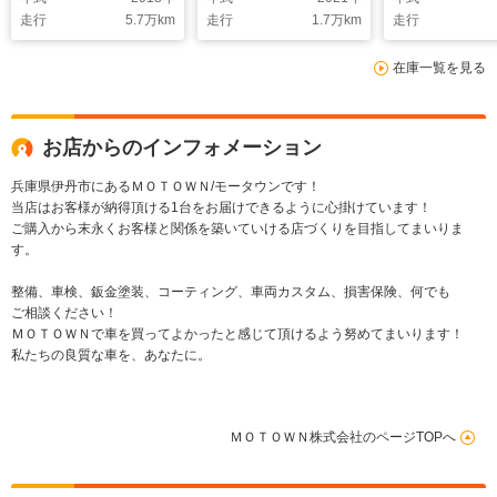
ーフ BOSEサウン
ート シートヒータ
アダプティブ
走行
5.7
万km
走行
1.7
万km
走行
ド 純正オプション
ー LEDヘッドライ
Bluetooth
21AW ベンチレータ
ト 純正ナビ バッ
センサー前後
在庫一覧を見る
ー/ベージュレザー
ク・全方位カメラ ブ
シフト 電動
14WAYパワーシー
ルメスタサウンド ヘ
ク 禁煙車
ト エントリードライ
ッドアップディスプレ
ブ
イ
お店からのインフォメーション
兵庫県伊丹市にあるＭＯＴＯＷＮ/モータウンです！
当店はお客様が納得頂ける1台をお届けできるように心掛けています！
ご購入から末永くお客様と関係を築いていける店づくりを目指してまいりま
す。
整備、車検、鈑金塗装、コーティング、車両カスタム、損害保険、何でも
ご相談ください！
ＭＯＴＯＷＮで車を買ってよかったと感じて頂けるよう努めてまいります！
私たちの良質な車を、あなたに。
ＭＯＴＯＷＮ株式会社のページTOPへ