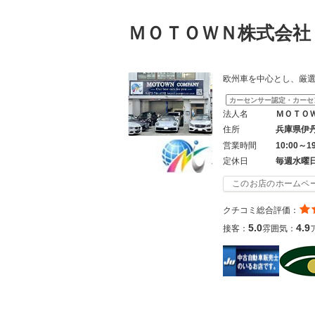
ＭＯＴＯＷＮ株式会
欧州車を中心とし、厳
カーセンサー認定・カーセ
法人名
ＭＯＴＯ
住所
兵庫県伊
営業時間
10:00～1
定休日
毎週水曜
このお店のホームペ
クチコミ総合評価：
5.0
4.9
接客：
雰囲気：