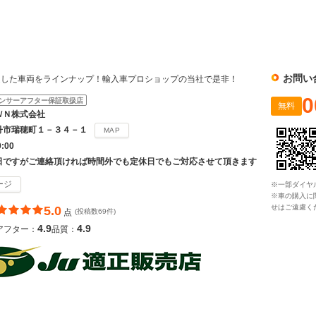
社
お問い
選した車両をラインナップ！輸入車プロショップの当社で是非！
0
ンサーアフター保証取扱店
無料
ＷＮ株式会社
丹市瑞穂町１－３４－１
MAP
9:00
日ですがご連絡頂ければ時間外でも定休日でもご対応させて頂きます
ージ
※一部ダイヤ
※車の購入に
せはご遠慮く
5.0
点
(投稿数69件)
4.9
4.9
アフター：
品質：