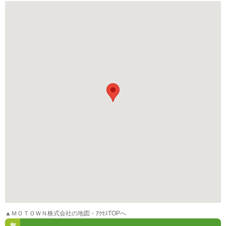
▲ＭＯＴＯＷＮ株式会社の地図・ｱｸｾｽTOPへ
無