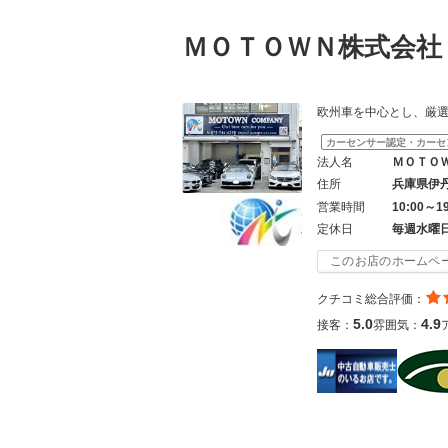
ＭＯＴＯＷＮ株式会
欧州車を中心とし、厳
カーセンサー認定・カーセ
法人名
ＭＯＴＯ
住所
兵庫県伊
営業時間
10:00～1
定休日
毎週水曜
このお店のホームペ
クチコミ総合評価：
5.0
4.9
接客：
雰囲気：