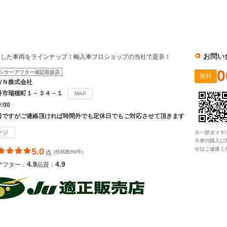
社
お問い
選した車両をラインナップ！輸入車プロショップの当社で是非！
0
ンサーアフター保証取扱店
無料
ＷＮ株式会社
丹市瑞穂町１－３４－１
MAP
9:00
日ですがご連絡頂ければ時間外でも定休日でもご対応させて頂きます
ージ
※一部ダイヤ
※車の購入に
せはご遠慮く
5.0
点
(投稿数69件)
4.9
4.9
アフター：
品質：