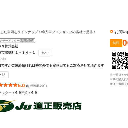
社
お問い
選した車両をラインナップ！輸入車プロショップの当社で是非！
0
ンサーアフター保証取扱店
無料
ＷＮ株式会社
丹市瑞穂町１－３４－１
MAP
9:00
日ですがご連絡頂ければ時間外でも定休日でもご対応させて頂きます
ージ
※一部ダイヤ
※車の購入に
せはご遠慮く
5.0
点
(投稿数69件)
4.9
4.9
アフター：
品質：