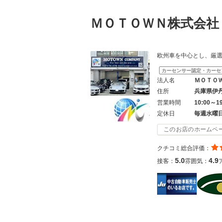
ＭＯＴＯＷＮ株式会
欧州車を中心とし、厳
カーセンサー認定・カーセ
法人名
ＭＯＴＯ
住所
兵庫県伊
営業時間
10:00～1
定休日
毎週水曜
このお店のホームペ
クチコミ総合評価：
5.0
4.9
接客：
雰囲気：