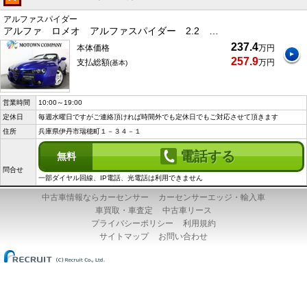
アルファスパイダー
アルファ ロメオ アルファスパイダー 2.2 …
237.4
本体価格
万円
257.9
支払総額
万円
(基本)
営業時間
10:00～19:00
定休日
毎週水曜日ですがご連絡頂ければ時間外でも定休日でもご対応させて頂きます
住所
兵庫県伊丹市瑞穂町１－３４－１
電話する
無料
問合せ
一部ダイヤル回線、IP電話、光電話は利用できません
中古車情報ならカーセンサー
カーセンサーエッジ・輸入車
車買取・車査定
中古車リース
プライバシーポリシー
利用規約
サイトマップ
お問い合わせ