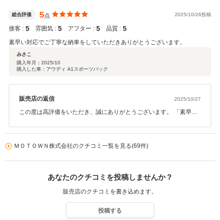
タッフ一同努めてまいります。何かございましたらいつでもお気軽
にご相談くださいませ。
5
総合評価
2025/10/26投稿
点
5
5
5
5
接客 :
雰囲気 :
アフター :
品質 :
素早い対応でご丁寧な納車をしていただきありがとうございます。
みさこ
購入年月：
2025/10
購入した車：アウディ A1スポーツバック
販売店の返信
2025/10/27
この度は高評価をいただき、誠にありがとうございます。 「素早い
対応」「ご丁寧な納車」とのお言葉、大変嬉しく拝見いたしまし
た。 お客様にご満足いただけるよう、今後も迅速かつ丁寧な対応を
心がけてまいります。 また何かございましたら、いつでもお気軽に
ＭＯＴＯＷＮ株式会社のクチコミ一覧を見る(69件)
ご相談くださいませ。 今後ともどうぞよろしくお願いいたします。
あなたのクチコミを投稿しませんか？
販売店のクチコミを書き込めます。
投稿する