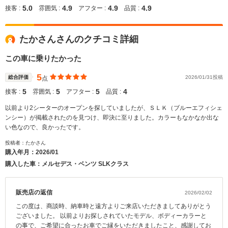
5.0
4.9
4.9
4.9
接客 :
雰囲気 :
アフター :
品質 :
たかさんさんのクチコミ詳細
この車に乗りたかった
5
総合評価
2026/01/31投稿
点
5
5
5
4
接客 :
雰囲気 :
アフター :
品質 :
以前より2シーターのオープンを探していましたが、ＳＬＫ（ブルーエフィシェ
ンシー）が掲載されたのを見つけ、即決に至りました。カラーもなかなか出な
い色なので、良かったです。
投稿者：たかさん
購入年月：
2026/01
購入した車：メルセデス・ベンツ SLKクラス
販売店の返信
2026/02/02
この度は、商談時、納車時と遠方よりご来店いただきましてありがとう
ございました。 以前よりお探しされていたモデル、ボディーカラーと
の事で、ご希望に合ったお車でご縁をいただきましたこと、感謝してお