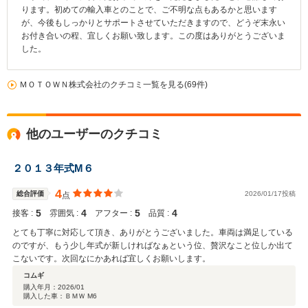
ります。初めての輸入車とのことで、ご不明な点もあるかと思います
が、今後もしっかりとサポートさせていただきますので、どうぞ末永い
お付き合いの程、宜しくお願い致します。この度はありがとうございま
した。
ＭＯＴＯＷＮ株式会社のクチコミ一覧を見る(69件)
他のユーザーのクチコミ
２０１３年式M６
4
総合評価
2026/01/17投稿
点
5
4
5
4
接客 :
雰囲気 :
アフター :
品質 :
とても丁寧に対応して頂き、ありがとうございました。車両は満足している
のですが、もう少し年式が新しければなぁという位、贅沢なこと位しか出て
こないです。次回なにかあれば宜しくお願いします。
コムギ
購入年月：
2026/01
購入した車：ＢＭＷ M6