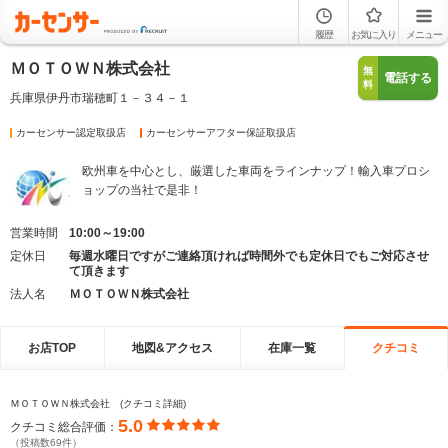
履歴
お気に入り
メニュー
ＭＯＴＯＷＮ株式会社
無
電話する
料
兵庫県伊丹市瑞穂町１－３４－１
カーセンサー認定取扱店
カーセンサーアフター保証取扱店
欧州車を中心とし、厳選した車両をラインナップ！輸入車プロシ
ョップの当社で是非！
営業時間
10:00～19:00
定休日
毎週水曜日ですがご連絡頂ければ時間外でも定休日でもご対応させ
て頂きます
法人名
ＭＯＴＯＷＮ株式会社
お店TOP
地図&アクセス
在庫一覧
クチコミ
ＭＯＴＯＷＮ株式会社 (クチコミ詳細)
5.0
クチコミ総合評価：
（投稿数69件）