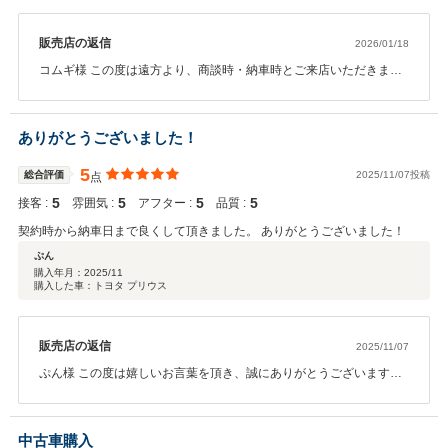
販売店の返信
2026/01/18
コムギ様 この度は遠方より、商談時・納車時とご来店いただきまし
てありがとうございました。過去にもMシリーズに乗られていたお話
を伺っておりましたが、気に入っていただきありがとうございま
す。 実家は弊社最寄りとのことで、是非お近くにお越しの際は、お
ありがとうございました！
立ち寄りいただければ幸いでございます。どうぞ今後とも宜しくお
願い致します。
5
総合評価
2025/11/07投稿
点
5
5
5
5
接客 :
雰囲気 :
アフター :
品質 :
契約時から納車日まで良くして頂きました。 ありがとうございました！
ぷん
購入年月：
2025/11
購入した車：トヨタ プリウス
販売店の返信
2025/11/07
ぷん様 この度は嬉しいお言葉を頂き、誠にありがとうございます。
ご紹介をきっかけにご縁をいただき、理想の車両をご提案できたこ
と、そしてご契約から納車までご満足いただけたことを大変光栄に
思っております。 今後とも末永くお付き合いいただけますよう、ス
中古車購入