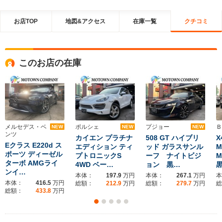
お店TOP
地図&アクセス
在庫一覧
クチコミ
このお店の在庫
メルセデス・ベ
ポルシェ
プジョー
Ｂ
NEW
NEW
NEW
ンツ
カイエン プラチナ
508 GT ハイブリ
X
Eクラス E220d ス
エディション ティ
ッド ガラスサンル
M
ポーツ ディーゼル
プトロニックS
ーフ ナイトビジ
M
ターボ AMGライ
4WD ベー…
ョン 黒…
ンイ…
本体：
197.9
万円
本体：
267.1
万円
本
本体：
416.5
万円
総額：
212.9
万円
総額：
279.7
万円
総
総額：
433.8
万円