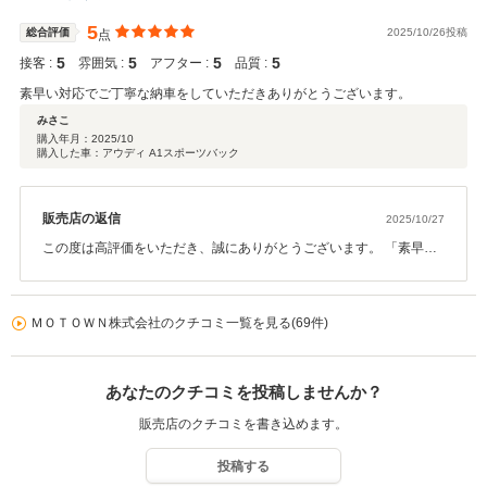
タッフ一同努めてまいります。何かございましたらいつでもお気軽
にご相談くださいませ。
5
総合評価
2025/10/26投稿
点
5
5
5
5
接客 :
雰囲気 :
アフター :
品質 :
素早い対応でご丁寧な納車をしていただきありがとうございます。
みさこ
購入年月：
2025/10
購入した車：アウディ A1スポーツバック
販売店の返信
2025/10/27
この度は高評価をいただき、誠にありがとうございます。 「素早い
対応」「ご丁寧な納車」とのお言葉、大変嬉しく拝見いたしまし
た。 お客様にご満足いただけるよう、今後も迅速かつ丁寧な対応を
心がけてまいります。 また何かございましたら、いつでもお気軽に
ＭＯＴＯＷＮ株式会社のクチコミ一覧を見る(69件)
ご相談くださいませ。 今後ともどうぞよろしくお願いいたします。
あなたのクチコミを投稿しませんか？
販売店のクチコミを書き込めます。
投稿する