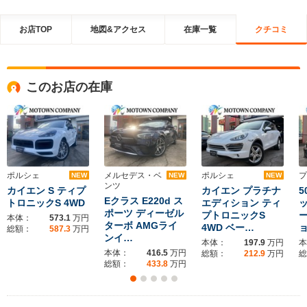
お店TOP
地図&アクセス
在庫一覧
クチコミ
このお店の在庫
ポルシェ
メルセデス・ベ
ポルシェ
プ
NEW
NEW
NEW
ンツ
カイエン S ティプ
カイエン プラチナ
5
Eクラス E220d ス
トロニックS 4WD
エディション ティ
ポーツ ディーゼル
プトロニックS
本体：
573.1
万円
ターボ AMGライ
4WD ベー…
総額：
587.3
万円
ンイ…
本体：
197.9
万円
本
本体：
416.5
万円
総額：
212.9
万円
総
総額：
433.8
万円