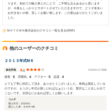
ります。初めての輸入車とのことで、ご不明な点もあるかと思います
が、今後もしっかりとサポートさせていただきますので、どうぞ末永い
お付き合いの程、宜しくお願い致します。この度はありがとうございま
した。
ＭＯＴＯＷＮ株式会社のクチコミ一覧を見る(69件)
他のユーザーのクチコミ
２０１３年式M６
4
総合評価
2026/01/17投稿
点
5
4
5
4
接客 :
雰囲気 :
アフター :
品質 :
とても丁寧に対応して頂き、ありがとうございました。車両は満足している
のですが、もう少し年式が新しければなぁという位、贅沢なこと位しか出て
こないです。次回なにかあれば宜しくお願いします。
コムギ
購入年月：
2026/01
購入した車：ＢＭＷ M6