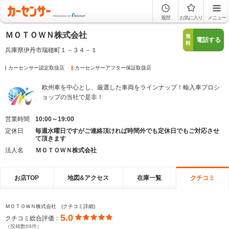
履歴
お気に入り
メニュー
ＭＯＴＯＷＮ株式会社
無
電話する
料
兵庫県伊丹市瑞穂町１－３４－１
カーセンサー認定取扱店
カーセンサーアフター保証取扱店
欧州車を中心とし、厳選した車両をラインナップ！輸入車プロシ
ョップの当社で是非！
営業時間
10:00～19:00
定休日
毎週水曜日ですがご連絡頂ければ時間外でも定休日でもご対応させ
て頂きます
法人名
ＭＯＴＯＷＮ株式会社
お店TOP
地図&アクセス
在庫一覧
クチコミ
ＭＯＴＯＷＮ株式会社 (クチコミ詳細)
5.0
クチコミ総合評価：
（投稿数69件）