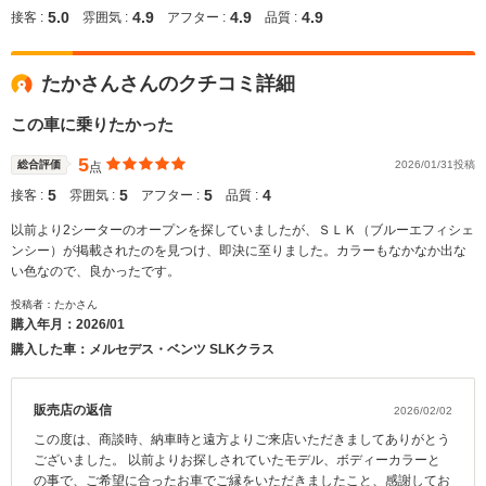
5.0
4.9
4.9
4.9
接客 :
雰囲気 :
アフター :
品質 :
たかさんさんのクチコミ詳細
この車に乗りたかった
5
総合評価
2026/01/31投稿
点
5
5
5
4
接客 :
雰囲気 :
アフター :
品質 :
以前より2シーターのオープンを探していましたが、ＳＬＫ（ブルーエフィシェ
ンシー）が掲載されたのを見つけ、即決に至りました。カラーもなかなか出な
い色なので、良かったです。
投稿者：たかさん
購入年月：
2026/01
購入した車：メルセデス・ベンツ SLKクラス
販売店の返信
2026/02/02
この度は、商談時、納車時と遠方よりご来店いただきましてありがとう
ございました。 以前よりお探しされていたモデル、ボディーカラーと
の事で、ご希望に合ったお車でご縁をいただきましたこと、感謝してお