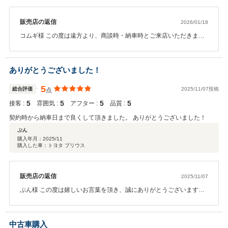
販売店の返信
2026/01/18
コムギ様 この度は遠方より、商談時・納車時とご来店いただきまし
てありがとうございました。過去にもMシリーズに乗られていたお話
を伺っておりましたが、気に入っていただきありがとうございま
す。 実家は弊社最寄りとのことで、是非お近くにお越しの際は、お
ありがとうございました！
立ち寄りいただければ幸いでございます。どうぞ今後とも宜しくお
願い致します。
5
総合評価
2025/11/07投稿
点
5
5
5
5
接客 :
雰囲気 :
アフター :
品質 :
契約時から納車日まで良くして頂きました。 ありがとうございました！
ぷん
購入年月：
2025/11
購入した車：トヨタ プリウス
販売店の返信
2025/11/07
ぷん様 この度は嬉しいお言葉を頂き、誠にありがとうございます。
ご紹介をきっかけにご縁をいただき、理想の車両をご提案できたこ
と、そしてご契約から納車までご満足いただけたことを大変光栄に
思っております。 今後とも末永くお付き合いいただけますよう、ス
中古車購入