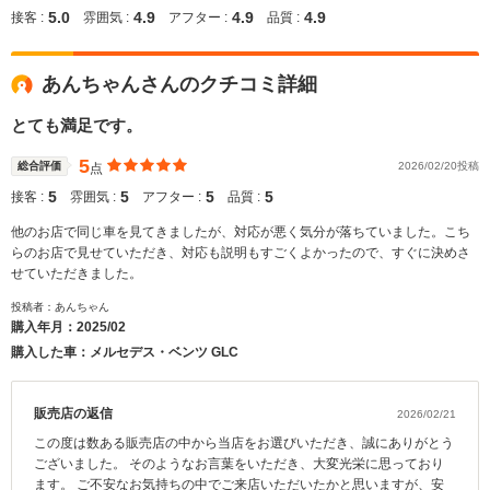
5.0
4.9
4.9
4.9
接客 :
雰囲気 :
アフター :
品質 :
あんちゃんさんのクチコミ詳細
とても満足です。
5
総合評価
2026/02/20投稿
点
5
5
5
5
接客 :
雰囲気 :
アフター :
品質 :
他のお店で同じ車を見てきましたが、対応が悪く気分が落ちていました。こち
らのお店で見せていただき、対応も説明もすごくよかったので、すぐに決めさ
せていただきました。
投稿者：あんちゃん
購入年月：
2025/02
購入した車：メルセデス・ベンツ GLC
販売店の返信
2026/02/21
この度は数ある販売店の中から当店をお選びいただき、誠にありがとう
ございました。 そのようなお言葉をいただき、大変光栄に思っており
ます。 ご不安なお気持ちの中でご来店いただいたかと思いますが、安