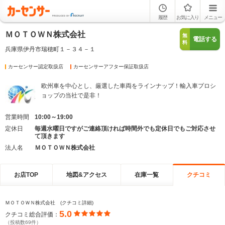
履歴
お気に入り
メニュー
ＭＯＴＯＷＮ株式会社
無
電話する
料
兵庫県伊丹市瑞穂町１－３４－１
カーセンサー認定取扱店
カーセンサーアフター保証取扱店
欧州車を中心とし、厳選した車両をラインナップ！輸入車プロシ
ョップの当社で是非！
営業時間
10:00～19:00
定休日
毎週水曜日ですがご連絡頂ければ時間外でも定休日でもご対応させ
て頂きます
法人名
ＭＯＴＯＷＮ株式会社
お店TOP
地図&アクセス
在庫一覧
クチコミ
ＭＯＴＯＷＮ株式会社 (クチコミ詳細)
5.0
クチコミ総合評価：
（投稿数69件）