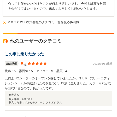
心してお任せいただけたことが何より嬉しいです。 今後も誠実な対応
を心がけてまいりますので、末永くよろしくお願いいたします。
ＭＯＴＯＷＮ株式会社のクチコミ一覧を見る(69件)
他のユーザーのクチコミ
この車に乗りたかった
5
総合評価
2026/01/31投稿
点
5
5
5
4
接客 :
雰囲気 :
アフター :
品質 :
以前より2シーターのオープンを探していましたが、ＳＬＫ（ブルーエフィ
シェンシー）が掲載されたのを見つけ、即決に至りました。カラーもなかな
か出ない色なので、良かったです。
たかさん
購入年月：
2026/01
購入した車：メルセデス・ベンツ SLKクラス