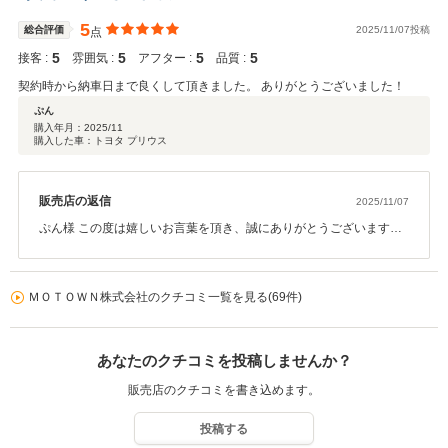
立ち寄りいただければ幸いでございます。どうぞ今後とも宜しくお
願い致します。
5
総合評価
2025/11/07投稿
点
5
5
5
5
接客 :
雰囲気 :
アフター :
品質 :
契約時から納車日まで良くして頂きました。 ありがとうございました！
ぷん
購入年月：
2025/11
購入した車：トヨタ プリウス
販売店の返信
2025/11/07
ぷん様 この度は嬉しいお言葉を頂き、誠にありがとうございます。
ご紹介をきっかけにご縁をいただき、理想の車両をご提案できたこ
と、そしてご契約から納車までご満足いただけたことを大変光栄に
思っております。 今後とも末永くお付き合いいただけますよう、ス
ＭＯＴＯＷＮ株式会社のクチコミ一覧を見る(69件)
タッフ一同努めてまいります。何かございましたらいつでもお気軽
にご相談くださいませ。
あなたのクチコミを投稿しませんか？
販売店のクチコミを書き込めます。
投稿する