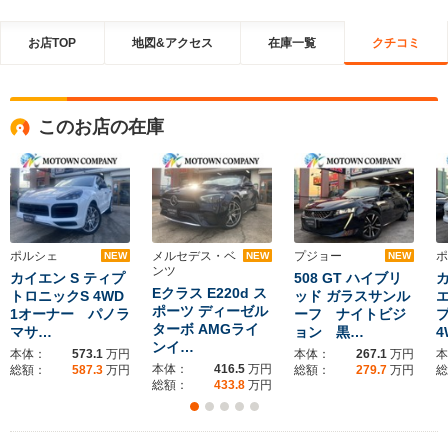
お店TOP
地図&アクセス
在庫一覧
クチコミ
このお店の在庫
ポルシェ
メルセデス・ベ
プジョー
ポ
NEW
NEW
NEW
ンツ
カイエン S ティプ
508 GT ハイブリ
Eクラス E220d ス
トロニックS 4WD
ッド ガラスサンル
ポーツ ディーゼル
1オーナー パノラ
ーフ ナイトビジ
ターボ AMGライ
マサ…
ョン 黒…
4
ンイ…
本体：
573.1
万円
本体：
267.1
万円
本
本体：
416.5
万円
総額：
587.3
万円
総額：
279.7
万円
総
総額：
433.8
万円