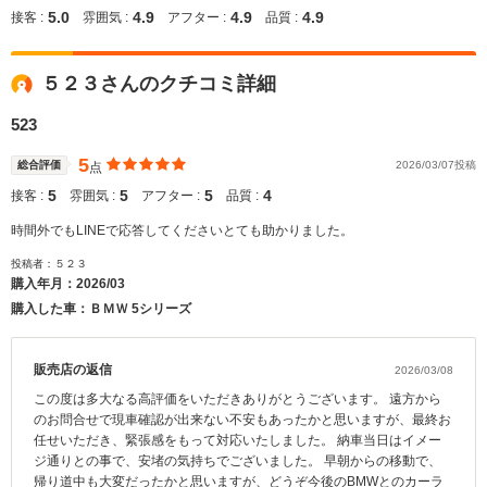
5.0
4.9
4.9
4.9
接客 :
雰囲気 :
アフター :
品質 :
５２３さんのクチコミ詳細
523
5
総合評価
2026/03/07投稿
点
5
5
5
4
接客 :
雰囲気 :
アフター :
品質 :
時間外でもLINEで応答してくださいとても助かりました。
投稿者：５２３
購入年月：
2026/03
購入した車：ＢＭＷ 5シリーズ
販売店の返信
2026/03/08
この度は多大なる高評価をいただきありがとうございます。 遠方から
のお問合せで現車確認が出来ない不安もあったかと思いますが、最終お
任せいただき、緊張感をもって対応いたしました。 納車当日はイメー
ジ通りとの事で、安堵の気持ちでございました。 早朝からの移動で、
帰り道中も大変だったかと思いますが、どうぞ今後のBMWとのカーラ