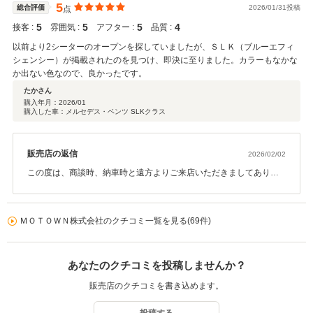
します。
5
総合評価
2026/01/31投稿
点
5
5
5
4
接客 :
雰囲気 :
アフター :
品質 :
以前より2シーターのオープンを探していましたが、ＳＬＫ（ブルーエフィ
シェンシー）が掲載されたのを見つけ、即決に至りました。カラーもなかな
か出ない色なので、良かったです。
たかさん
購入年月：
2026/01
購入した車：メルセデス・ベンツ SLKクラス
販売店の返信
2026/02/02
この度は、商談時、納車時と遠方よりご来店いただきましてありが
とうございました。 以前よりお探しされていたモデル、ボディーカ
ラーとの事で、ご希望に合ったお車でご縁をいただきましたこと、
感謝しております。初めての輸入車とのことで、ご不明な点もある
ＭＯＴＯＷＮ株式会社のクチコミ一覧を見る(69件)
かと思いますが、今後もしっかりとサポートさせていただきますの
で、どうぞ末永いお付き合いの程、宜しくお願い致します。この度
はありがとうございました。
あなたのクチコミを投稿しませんか？
販売店のクチコミを書き込めます。