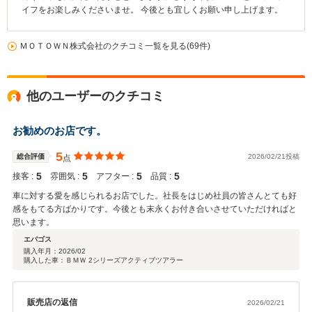
イフをお楽しみくださいませ。 今後とも宜しくお願い申し上げます。
ＭＯＴＯＷＮ株式会社のクチコミ一覧を見る(69件)
他のユーザーのクチコミ
お勧めのお店です。
5
総合評価
2026/02/21投稿
点
5
5
5
5
接客 :
雰囲気 :
アフター :
品質 :
車に対する愛を感じられるお店でした。社長をはじめ社員の皆さんとても好
感をもてる方ばかりです。今後とも末永くお付き合いさせていただければと
思います。
エバゴス
購入年月：
2026/02
購入した車：ＢＭＷ 2シリーズアクティブツアラー
販売店の返信
2026/02/21