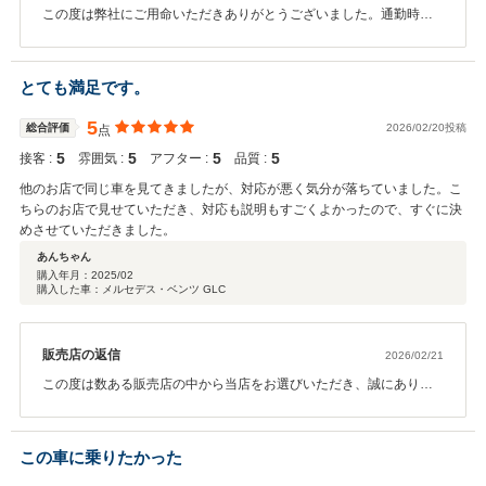
この度は弊社にご用命いただきありがとうございました。通勤時に
いつも前を通られるとの事で、ご縁をいただきました。また今後の
メンテナンスに関しましても、お気軽にお立ち寄りくださいませ。
これからもどうぞ末永いお付き合いのほど宜しくお願い致します。
とても満足です。
5
総合評価
2026/02/20投稿
点
5
5
5
5
接客 :
雰囲気 :
アフター :
品質 :
他のお店で同じ車を見てきましたが、対応が悪く気分が落ちていました。こ
ちらのお店で見せていただき、対応も説明もすごくよかったので、すぐに決
めさせていただきました。
あんちゃん
購入年月：
2025/02
購入した車：メルセデス・ベンツ GLC
販売店の返信
2026/02/21
この度は数ある販売店の中から当店をお選びいただき、誠にありが
とうございました。 そのようなお言葉をいただき、大変光栄に思っ
ております。 ご不安なお気持ちの中でご来店いただいたかと思いま
すが、安心してお任せいただけたことが何より嬉しいです。 今後も
この車に乗りたかった
誠実な対応を心がけてまいりますので、末永くよろしくお願いいた