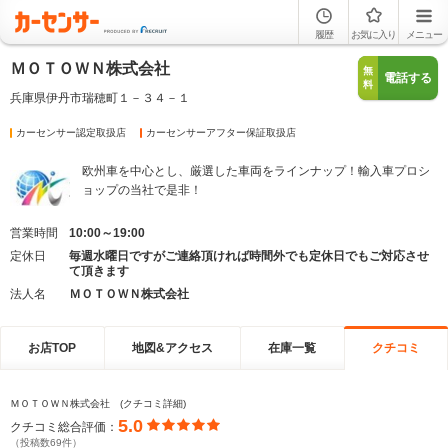
履歴
お気に入り
メニュー
ＭＯＴＯＷＮ株式会社
無
電話する
料
兵庫県伊丹市瑞穂町１－３４－１
カーセンサー認定取扱店
カーセンサーアフター保証取扱店
欧州車を中心とし、厳選した車両をラインナップ！輸入車プロシ
ョップの当社で是非！
営業時間
10:00～19:00
定休日
毎週水曜日ですがご連絡頂ければ時間外でも定休日でもご対応させ
て頂きます
法人名
ＭＯＴＯＷＮ株式会社
お店TOP
地図&アクセス
在庫一覧
クチコミ
ＭＯＴＯＷＮ株式会社 (クチコミ詳細)
5.0
クチコミ総合評価：
（投稿数69件）