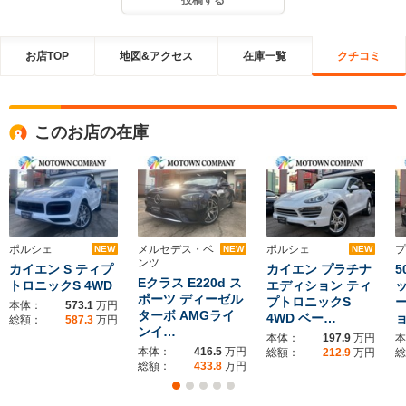
投稿する
お店TOP
地図&アクセス
在庫一覧
クチコミ
このお店の在庫
ポルシェ
メルセデス・ベ
ポルシェ
プ
NEW
NEW
NEW
ンツ
カイエン S ティプ
カイエン プラチナ
5
Eクラス E220d ス
トロニックS 4WD
エディション ティ
ポーツ ディーゼル
プトロニックS
本体：
573.1
万円
ターボ AMGライ
4WD ベー…
総額：
587.3
万円
ンイ…
本体：
197.9
万円
本
本体：
416.5
万円
総額：
212.9
万円
総
総額：
433.8
万円