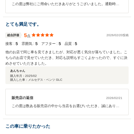
この度は弊社にご用命いただきありがとうございました。通勤時に
いつも前を通られるとの事で、ご縁をいただきました。また今後の
メンテナンスに関しましても、お気軽にお立ち寄りくださいませ。
これからもどうぞ末永いお付き合いのほど宜しくお願い致します。
とても満足です。
5
総合評価
2026/02/20投稿
点
5
5
5
5
接客 :
雰囲気 :
アフター :
品質 :
他のお店で同じ車を見てきましたが、対応が悪く気分が落ちていました。こ
ちらのお店で見せていただき、対応も説明もすごくよかったので、すぐに決
めさせていただきました。
あんちゃん
購入年月：
2025/02
購入した車：メルセデス・ベンツ GLC
販売店の返信
2026/02/21
この度は数ある販売店の中から当店をお選びいただき、誠にありが
とうございました。 そのようなお言葉をいただき、大変光栄に思っ
ております。 ご不安なお気持ちの中でご来店いただいたかと思いま
すが、安心してお任せいただけたことが何より嬉しいです。 今後も
この車に乗りたかった
誠実な対応を心がけてまいりますので、末永くよろしくお願いいた