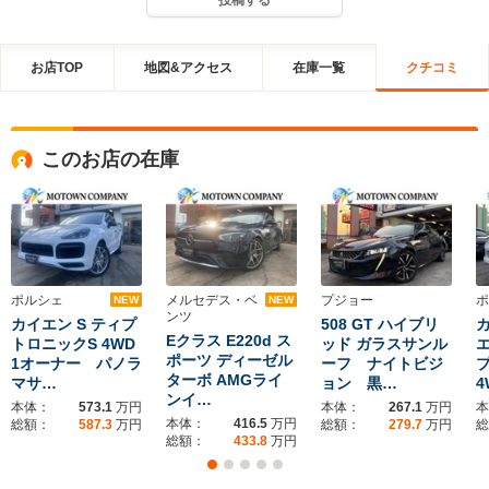
投稿する
お店TOP
地図&アクセス
在庫一覧
クチコミ
このお店の在庫
ポルシェ
メルセデス・ベ
プジョー
ポ
NEW
NEW
ンツ
カイエン S ティプ
508 GT ハイブリ
Eクラス E220d ス
トロニックS 4WD
ッド ガラスサンル
ポーツ ディーゼル
1オーナー パノラ
ーフ ナイトビジ
ターボ AMGライ
マサ…
ョン 黒…
4
ンイ…
本体：
573.1
万円
本体：
267.1
万円
本
本体：
416.5
万円
総額：
587.3
万円
総額：
279.7
万円
総
総額：
433.8
万円