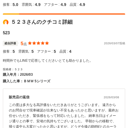
5.0
4.9
4.9
4.9
接客 :
雰囲気 :
アフター :
品質 :
５２３さんのクチコミ詳細
523
5
総合評価
2026/03/07投稿
点
5
5
5
4
接客 :
雰囲気 :
アフター :
品質 :
時間外でもLINEで応答してくださいとても助かりました。
投稿者：５２３
購入年月：
2026/03
購入した車：ＢＭＷ 5シリーズ
販売店の返信
2026/03/08
この度は多大なる高評価をいただきありがとうございます。 遠方から
のお問合せで現車確認が出来ない不安もあったかと思いますが、最終お
任せいただき、緊張感をもって対応いたしました。 納車当日はイメー
ジ通りとの事で、安堵の気持ちでございました。 早朝からの移動で、
帰り道中も大変だったかと思いますが、どうぞ今後のBMWとのカーラ