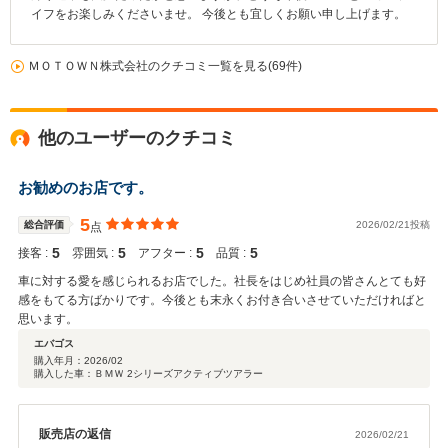
イフをお楽しみくださいませ。 今後とも宜しくお願い申し上げます。
ＭＯＴＯＷＮ株式会社のクチコミ一覧を見る(69件)
他のユーザーのクチコミ
お勧めのお店です。
5
総合評価
2026/02/21投稿
点
5
5
5
5
接客 :
雰囲気 :
アフター :
品質 :
車に対する愛を感じられるお店でした。社長をはじめ社員の皆さんとても好
感をもてる方ばかりです。今後とも末永くお付き合いさせていただければと
思います。
エバゴス
購入年月：
2026/02
購入した車：ＢＭＷ 2シリーズアクティブツアラー
販売店の返信
2026/02/21