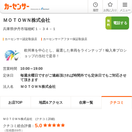
履歴
お気に入り
メニュー
ＭＯＴＯＷＮ株式会社
無
電話する
料
兵庫県伊丹市瑞穂町１－３４－１
カーセンサー認定取扱店
カーセンサーアフター保証取扱店
欧州車を中心とし、厳選した車両をラインナップ！輸入車プロシ
ョップの当社で是非！
営業時間
10:00～19:00
定休日
毎週水曜日ですがご連絡頂ければ時間外でも定休日でもご対応させ
て頂きます
法人名
ＭＯＴＯＷＮ株式会社
お店TOP
地図&アクセス
在庫一覧
クチコミ
ＭＯＴＯＷＮ株式会社 (クチコミ詳細)
5.0
クチコミ総合評価：
（投稿数69件）