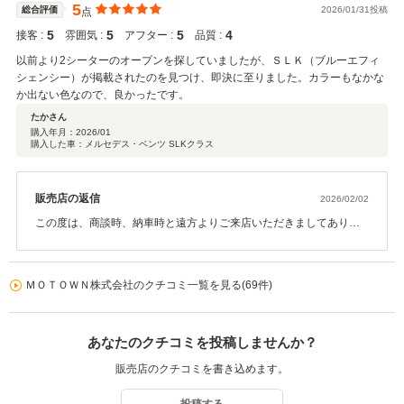
します。
5
総合評価
2026/01/31投稿
点
5
5
5
4
接客 :
雰囲気 :
アフター :
品質 :
以前より2シーターのオープンを探していましたが、ＳＬＫ（ブルーエフィ
シェンシー）が掲載されたのを見つけ、即決に至りました。カラーもなかな
か出ない色なので、良かったです。
たかさん
購入年月：
2026/01
購入した車：メルセデス・ベンツ SLKクラス
販売店の返信
2026/02/02
この度は、商談時、納車時と遠方よりご来店いただきましてありが
とうございました。 以前よりお探しされていたモデル、ボディーカ
ラーとの事で、ご希望に合ったお車でご縁をいただきましたこと、
感謝しております。初めての輸入車とのことで、ご不明な点もある
ＭＯＴＯＷＮ株式会社のクチコミ一覧を見る(69件)
かと思いますが、今後もしっかりとサポートさせていただきますの
で、どうぞ末永いお付き合いの程、宜しくお願い致します。この度
はありがとうございました。
あなたのクチコミを投稿しませんか？
販売店のクチコミを書き込めます。