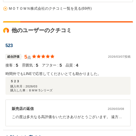
ＭＯＴＯＷＮ株式会社のクチコミ一覧を見る(69件)
他のユーザーのクチコミ
523
5
総合評価
2026/03/07投稿
点
5
5
5
4
接客 :
雰囲気 :
アフター :
品質 :
時間外でもLINEで応答してくださいとても助かりました。
５２３
購入年月：
2026/03
購入した車：ＢＭＷ 5シリーズ
販売店の返信
2026/03/08
この度は多大なる高評価をいただきありがとうございます。 遠方か
らのお問合せで現車確認が出来ない不安もあったかと思いますが、
最終お任せいただき、緊張感をもって対応いたしました。 納車当日
はイメージ通りとの事で、安堵の気持ちでございました。 早朝から