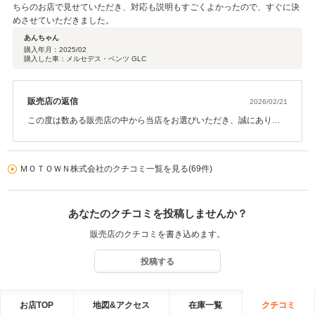
ちらのお店で見せていただき、対応も説明もすごくよかったので、すぐに決
めさせていただきました。
あんちゃん
購入年月：
2025/02
購入した車：メルセデス・ベンツ GLC
販売店の返信
2026/02/21
この度は数ある販売店の中から当店をお選びいただき、誠にありが
とうございました。 そのようなお言葉をいただき、大変光栄に思っ
ております。 ご不安なお気持ちの中でご来店いただいたかと思いま
すが、安心してお任せいただけたことが何より嬉しいです。 今後も
ＭＯＴＯＷＮ株式会社のクチコミ一覧を見る(69件)
誠実な対応を心がけてまいりますので、末永くよろしくお願いいた
します。
あなたのクチコミを投稿しませんか？
販売店のクチコミを書き込めます。
投稿する
お店TOP
地図&アクセス
在庫一覧
クチコミ