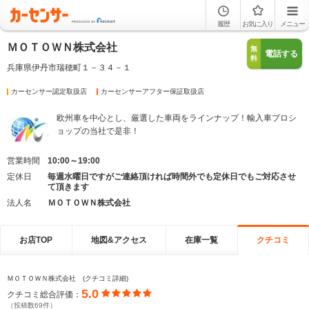
履歴
お気に入り
メニュー
ＭＯＴＯＷＮ株式会社
無
電話する
料
兵庫県伊丹市瑞穂町１－３４－１
カーセンサー認定取扱店
カーセンサーアフター保証取扱店
欧州車を中心とし、厳選した車両をラインナップ！輸入車プロシ
ョップの当社で是非！
営業時間
10:00～19:00
定休日
毎週水曜日ですがご連絡頂ければ時間外でも定休日でもご対応させ
て頂きます
法人名
ＭＯＴＯＷＮ株式会社
お店TOP
地図&アクセス
在庫一覧
クチコミ
ＭＯＴＯＷＮ株式会社 (クチコミ詳細)
5.0
クチコミ総合評価：
（投稿数69件）