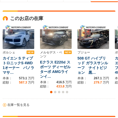
このお店の在庫
ポルシェ
メルセデス・ベ
プジョー
ポ
NEW
NEW
ンツ
カイエン S ティプ
508 GT ハイブリ
Eクラス E220d ス
トロニックS 4WD
ッド ガラスサンル
ポーツ ディーゼル
1オーナー パノラ
ーフ ナイトビジ
ターボ AMGライ
マサ…
ョン 黒…
4
ンイ…
本体：
573.1
万円
本体：
267.1
万円
本
本体：
416.5
万円
総額：
587.3
万円
総額：
279.7
万円
総
総額：
433.8
万円
在庫一覧を見る