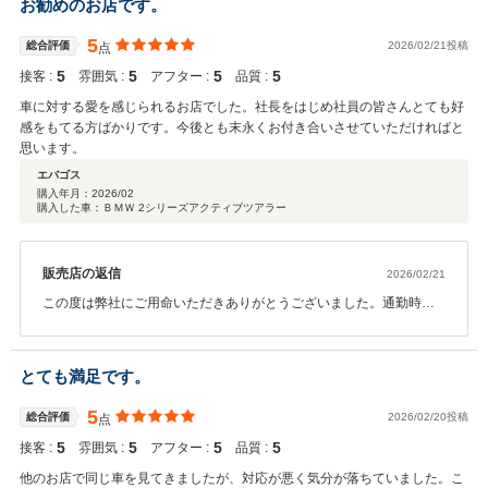
お勧めのお店です。
の移動で、帰り道中も大変だったかと思いますが、どうぞ今後の
BMWとのカーライフをお楽しみくださいませ。 今後とも宜しくお願
5
総合評価
2026/02/21投稿
点
い申し上げます。
5
5
5
5
接客 :
雰囲気 :
アフター :
品質 :
車に対する愛を感じられるお店でした。社長をはじめ社員の皆さんとても好
感をもてる方ばかりです。今後とも末永くお付き合いさせていただければと
思います。
エバゴス
購入年月：
2026/02
購入した車：ＢＭＷ 2シリーズアクティブツアラー
販売店の返信
2026/02/21
この度は弊社にご用命いただきありがとうございました。通勤時に
いつも前を通られるとの事で、ご縁をいただきました。また今後の
メンテナンスに関しましても、お気軽にお立ち寄りくださいませ。
これからもどうぞ末永いお付き合いのほど宜しくお願い致します。
とても満足です。
5
総合評価
2026/02/20投稿
点
5
5
5
5
接客 :
雰囲気 :
アフター :
品質 :
他のお店で同じ車を見てきましたが、対応が悪く気分が落ちていました。こ