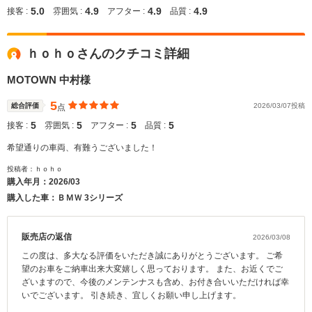
5.0
4.9
4.9
4.9
接客 :
雰囲気 :
アフター :
品質 :
ｈｏｈｏさんのクチコミ詳細
MOTOWN 中村様
5
総合評価
2026/03/07投稿
点
5
5
5
5
接客 :
雰囲気 :
アフター :
品質 :
希望通りの車両、有難うございました！
投稿者：ｈｏｈｏ
購入年月：
2026/03
購入した車：ＢＭＷ 3シリーズ
販売店の返信
2026/03/08
この度は、多大なる評価をいただき誠にありがとうございます。 ご希
望のお車をご納車出来大変嬉しく思っております。 また、お近くでご
ざいますので、今後のメンテンナスも含め、お付き合いいただければ幸
いでございます。 引き続き、宜しくお願い申し上げます。