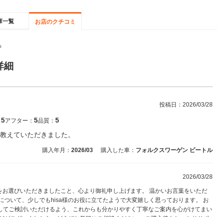
庫一覧
お店のクチコミ
る
詳細
投稿日：
2026/03/28
5
5
5
：
アフター：
品質：
教えていただきました。
購入年月：
2026/03
購入した車：
フォルクスワーゲン ビートル
2026/03/28
店をお選びいただきましたこと、心より御礼申し上げます。 温かいお言葉をいただ
について、少しでもhisa様のお役に立てたようで大変嬉しく思っております。 お
してご検討いただけるよう、これからも分かりやすく丁寧なご案内を心がけてまい