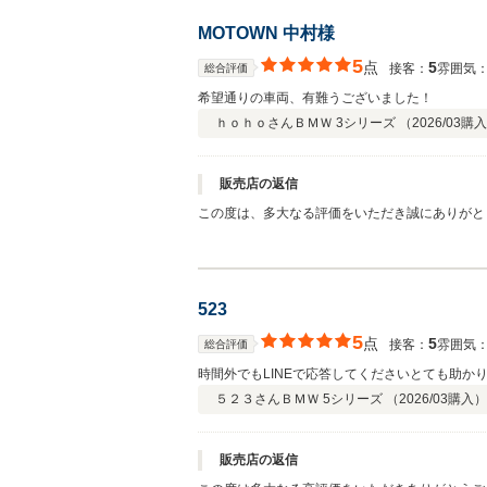
MOTOWN 中村様
5
点
5
接客：
雰囲気
総合評価
希望通りの車両、有難うございました！
ｈｏｈｏさん
ＢＭＷ 3シリーズ （
2026/03
購入
販売店の返信
この度は、多大なる評価をいただき誠にありがと
近くでございますので、今後のメンテンナスも含
げます。
523
5
点
5
接客：
雰囲気
総合評価
時間外でもLINEで応答してくださいとても助か
５２３さん
ＢＭＷ 5シリーズ （
2026/03
購入）
販売店の返信