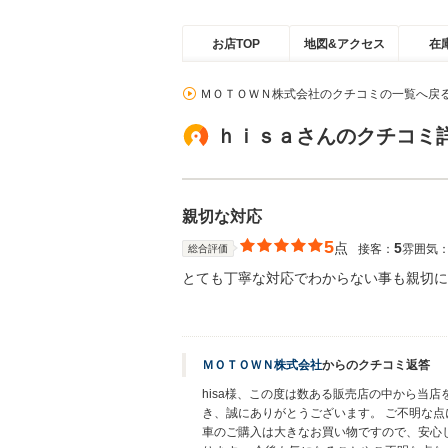
お店TOP
地図&アクセス
在
ＭＯＴＯＷＮ株式会社のクチコミの一覧へ戻
ｈｉｓａさんのクチコミ
親切な対応
5
点
5
接客：
雰囲気
総合評価
とても丁寧な対応でわからない事も親切に
ＭＯＴＯＷＮ株式会社
からのクチコミ返答
hisa様、この度は数ある販売店の中から当
き、誠にありがとうございます。 ご不明な点
車のご購入は大きなお買い物ですので、安心