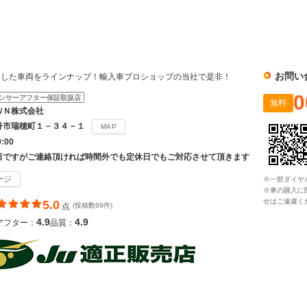
社
お問い
選した車両をラインナップ！輸入車プロショップの当社で是非！
0
ンサーアフター保証取扱店
無料
ＷＮ株式会社
丹市瑞穂町１－３４－１
MAP
9:00
日ですがご連絡頂ければ時間外でも定休日でもご対応させて頂きます
ージ
※一部ダイヤ
※車の購入に
せはご遠慮く
5.0
点
(投稿数69件)
4.9
4.9
アフター：
品質：