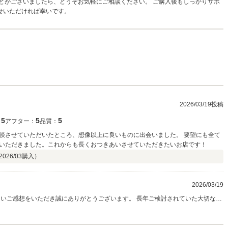
どがございましたら、どうぞお気軽にご相談ください。 ご購入後もしっかりサポ
せいただければ幸いです。
2026/03/19投稿
5
5
5
：
アフター：
品質：
談させていただいたところ、想像以上に良いものに出会いました。 要望にも全て
いただきました。これからも長くおつきあいさせていただきたいお店です！
2026/03
購入）
2026/03/19
上」と感じていただける一台に出会っていただけたことを、私たちも本当に嬉し
たとのお言葉は、何よりの励みです。 末永く安心してお任せいただける存在であ
り続けられるよう、これからも全力でサポートさせていただきます。 今後ともどうぞよろしくお願いいたします。