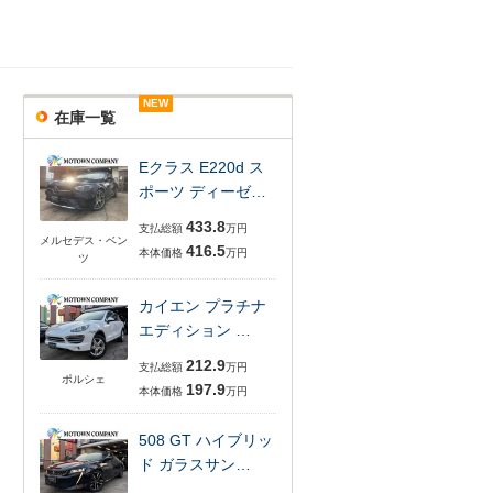
NEW
NEW
NEW
NEW
在庫一覧
Eクラス E220d ス
ポーツ ディーゼ…
433.8
支払総額
万円
メルセデス・ベン
416.5
本体価格
万円
ツ
カイエン プラチナ
エディション …
212.9
支払総額
万円
ポルシェ
197.9
本体価格
万円
508 GT ハイブリッ
ド ガラスサン…