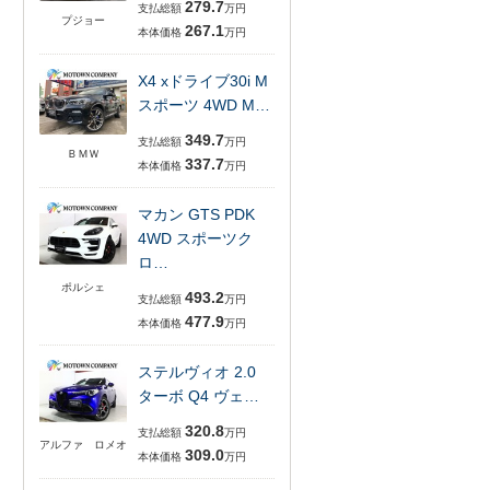
279.7
支払総額
万円
プジョー
267.1
本体価格
万円
X4 xドライブ30i M
スポーツ 4WD M…
349.7
支払総額
万円
ＢＭＷ
337.7
本体価格
万円
マカン GTS PDK
4WD スポーツク
ロ…
ポルシェ
493.2
支払総額
万円
477.9
本体価格
万円
ステルヴィオ 2.0
ターボ Q4 ヴェ…
320.8
支払総額
万円
アルファ ロメオ
309.0
本体価格
万円