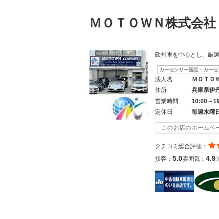
ＭＯＴＯＷＮ株式会
欧州車を中心とし、厳
カーセンサー認定・カーセ
法人名
ＭＯＴＯ
住所
兵庫県伊
営業時間
10:00～1
定休日
毎週水曜
このお店のホームペ
クチコミ総合評価：
5.0
4.9
接客：
雰囲気：