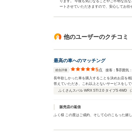
ります。 今後も気になることやご不明な点な
ートさせていただきますので、安心してお任
他のユーザーのクチコミ
最高の車へのマッチング
5
点
5
接客：
雰囲気
総合評価
長年欲しかった車を購入することを決めお店を相
答えていただき、これ以上とないサービスをして
ふくさん
スバル WRX STI 2.0 タイプS 4WD （
販売店の返信
ふく様 この度はご成約、そして心のこもった嬉しいご感想をいただき誠にありがとうございます。 長年ご検討されていた大切なお
車選びをお任せいただけたこと、そして「想像以
く思っております。ご要望にしっかりお応えでき