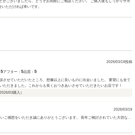
どがございましたら、どうぞお気軽にご相談ください。 ご購入後もしっかりサポ
せいただければ幸いです。
2026/03/19投稿
5
5
5
：
アフター：
品質：
談させていただいたところ、想像以上に良いものに出会いました。 要望にも全て
いただきました。これからも長くおつきあいさせていただきたいお店です！
2026/03
購入）
2026/03/19
上」と感じていただける一台に出会っていただけたことを、私たちも本当に嬉し
たとのお言葉は、何よりの励みです。 末永く安心してお任せいただける存在であ
り続けられるよう、これからも全力でサポートさせていただきます。 今後ともどうぞよろしくお願いいたします。