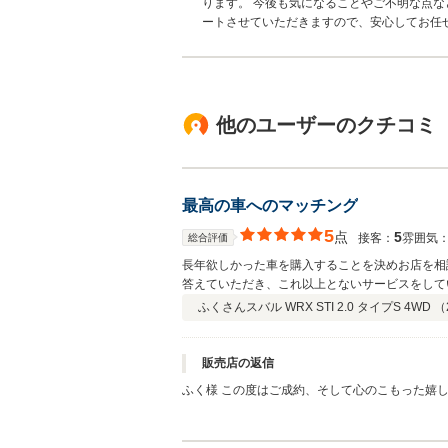
ります。 今後も気になることやご不明な点な
ートさせていただきますので、安心してお任
他のユーザーのクチコミ
最高の車へのマッチング
5
点
5
接客：
雰囲気
総合評価
長年欲しかった車を購入することを決めお店を相
答えていただき、これ以上とないサービスをして
ふくさん
スバル WRX STI 2.0 タイプS 4WD （
販売店の返信
ふく様 この度はご成約、そして心のこもった嬉しいご感想をいただき誠にありがとうございます。 長年ご検討されていた大切なお
車選びをお任せいただけたこと、そして「想像以
く思っております。ご要望にしっかりお応えでき