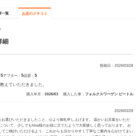
庫一覧
お店のクチコミ
る
詳細
投稿日：
2026/03/28
5
5
5
：
アフター：
品質：
教えていただきました。
購入年月：
2026/03
購入した車：
フォルクスワーゲン ビートル
2026/03/28
店をお選びいただきましたこと、心より御礼申し上げます。 温かいお言葉をいただ
について、少しでもhisa様のお役に立てたようで大変嬉しく思っております。 お
してご検討いただけるよう、これからも分かりやすく丁寧なご案内を心がけてまい