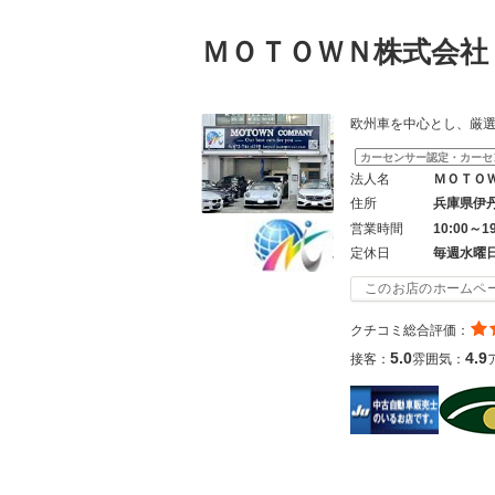
ＭＯＴＯＷＮ株式会
欧州車を中心とし、厳
カーセンサー認定・カーセ
法人名
ＭＯＴＯ
住所
兵庫県伊
営業時間
10:00～1
定休日
毎週水曜
このお店のホームペ
クチコミ総合評価：
5.0
4.9
接客：
雰囲気：