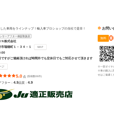
社
お問い
選した車両をラインナップ！輸入車プロショップの当社で是非！
0
ンサーアフター保証取扱店
無料
ＷＮ株式会社
丹市瑞穂町１－３４－１
MAP
9:00
日ですがご連絡頂ければ時間外でも定休日でもご対応させて頂きます
ージ
※一部ダイヤ
※車の購入に
せはご遠慮く
5.0
点
(投稿数69件)
4.9
4.9
アフター：
品質：