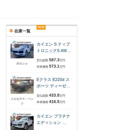
NEW
NEW
NEW
NEW
NEW
在庫一覧
カイエン S ティプ
トロニックS 4W…
587.3
支払総額
万円
ポルシェ
573.1
本体価格
万円
Eクラス E220d ス
ポーツ ディーゼ…
433.8
支払総額
万円
メルセデス・ベン
416.5
本体価格
万円
ツ
カイエン プラチナ
エディション …