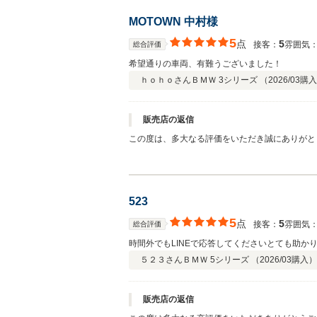
MOTOWN 中村様
5
点
5
接客：
雰囲気
総合評価
希望通りの車両、有難うございました！
ｈｏｈｏさん
ＢＭＷ 3シリーズ （
2026/03
購入
販売店の返信
この度は、多大なる評価をいただき誠にありがと
近くでございますので、今後のメンテンナスも含
げます。
523
5
点
5
接客：
雰囲気
総合評価
時間外でもLINEで応答してくださいとても助か
５２３さん
ＢＭＷ 5シリーズ （
2026/03
購入）
販売店の返信