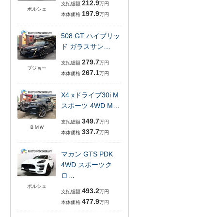
212.9
支払総額
万円
ポルシェ
197.9
本体価格
万円
508 GT ハイブリッ
ド ガラスサン…
279.7
支払総額
万円
プジョー
267.1
本体価格
万円
X4 xドライブ30i M
スポーツ 4WD M…
349.7
支払総額
万円
ＢＭＷ
337.7
本体価格
万円
マカン GTS PDK
4WD スポーツク
ロ…
ポルシェ
493.2
支払総額
万円
477.9
本体価格
万円