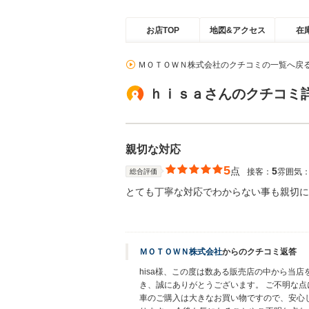
お店TOP
地図&アクセス
在
ＭＯＴＯＷＮ株式会社のクチコミの一覧へ戻
ｈｉｓａさんのクチコミ
親切な対応
5
点
5
接客：
雰囲気
総合評価
とても丁寧な対応でわからない事も親切に
ＭＯＴＯＷＮ株式会社
からのクチコミ返答
hisa様、この度は数ある販売店の中から当
き、誠にありがとうございます。 ご不明な点
車のご購入は大きなお買い物ですので、安心