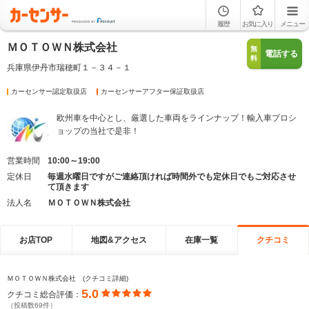
履歴
お気に入り
メニュー
ＭＯＴＯＷＮ株式会社
無
電話する
料
兵庫県伊丹市瑞穂町１－３４－１
カーセンサー認定取扱店
カーセンサーアフター保証取扱店
欧州車を中心とし、厳選した車両をラインナップ！輸入車プロシ
ョップの当社で是非！
営業時間
10:00～19:00
定休日
毎週水曜日ですがご連絡頂ければ時間外でも定休日でもご対応させ
て頂きます
法人名
ＭＯＴＯＷＮ株式会社
お店TOP
地図&アクセス
在庫一覧
クチコミ
ＭＯＴＯＷＮ株式会社 (クチコミ詳細)
5.0
クチコミ総合評価：
（投稿数69件）