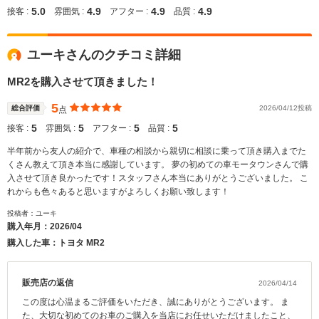
5.0
4.9
4.9
4.9
接客 :
雰囲気 :
アフター :
品質 :
ユーキさんのクチコミ詳細
MR2を購入させて頂きました！
5
総合評価
2026/04/12投稿
点
5
5
5
5
接客 :
雰囲気 :
アフター :
品質 :
半年前から友人の紹介で、車種の相談から親切に相談に乗って頂き購入までた
くさん教えて頂き本当に感謝しています。 夢の初めての車モータウンさんで購
入させて頂き良かったです！スタッフさん本当にありがとうございました。 こ
れからも色々あると思いますがよろしくお願い致します！
投稿者：ユーキ
購入年月：
2026/04
購入した車：トヨタ MR2
販売店の返信
2026/04/14
この度は心温まるご評価をいただき、誠にありがとうございます。 ま
た、大切な初めてのお車のご購入を当店にお任せいただけましたこと、