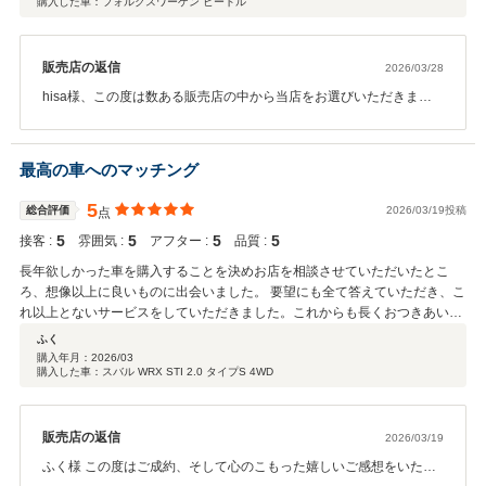
購入した車：フォルクスワーゲン ビートル
販売店の返信
2026/03/28
hisa様、この度は数ある販売店の中から当店をお選びいただきまし
たこと、心より御礼申し上げます。 温かいお言葉をいただき、誠に
ありがとうございます。 ご不明な点について、少しでもhisa様のお
役に立てたようで大変嬉しく思っております。 お車のご購入は大き
最高の車へのマッチング
なお買い物ですので、安心してご検討いただけるよう、これからも
分かりやすく丁寧なご案内を心がけてまいります。 今後も気になる
5
総合評価
2026/03/19投稿
点
ことやご不明な点などがございましたら、どうぞお気軽にご相談く
5
5
5
5
接客 :
ださい。 ご購入後もしっかりサポートさせていただきますので、安
雰囲気 :
アフター :
品質 :
心してお任せいただければ幸いです。
長年欲しかった車を購入することを決めお店を相談させていただいたとこ
ろ、想像以上に良いものに出会いました。 要望にも全て答えていただき、こ
れ以上とないサービスをしていただきました。これからも長くおつきあいさ
せていただきたいお店です！
ふく
購入年月：
2026/03
購入した車：スバル WRX STI 2.0 タイプS 4WD
販売店の返信
2026/03/19
ふく様 この度はご成約、そして心のこもった嬉しいご感想をいただ