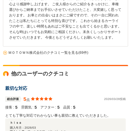
心より感謝申し上げます。 ご友人様からのご紹介をきっかけに、車種
選びからご納車までお手伝いさせていただけたこと、大変嬉しく思って
おります。 お車との出会いはまさにご縁ですので、その一台に関われ
たことは私たちにとっても特別な喜びです。 これから始まるカーライ
フの中で、楽しい時間もあればご不安なことも出てくるかと思います。
そんな時はいつでもお気軽にご相談ください。末永くしっかりサポート
させていただきます。 今後ともどうぞよろしくお願いいたします。
ＭＯＴＯＷＮ株式会社のクチコミ一覧を見る(69件)
他のユーザーのクチコミ
親切な対応
5
総合評価
2026/03/28投稿
点
5
5
5
5
接客 :
雰囲気 :
アフター :
品質 :
とても丁寧な対応でわからない事も親切に教えていただきました。
ｈｉｓａ
購入年月：
2026/03