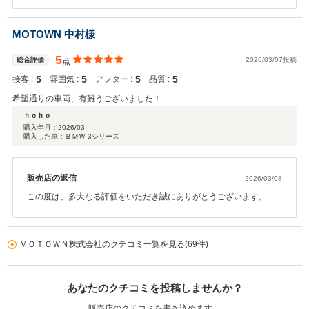
き誠にありがとうございます。 長年ご検討されていた大切なお車選
びをお任せいただけたこと、そして「想像以上」と感じていただけ
る一台に出会っていただけたことを、私たちも本当に嬉しく思って
MOTOWN 中村様
おります。ご要望にしっかりお応えできたとのお言葉は、何よりの
励みです。 末永く安心してお任せいただける存在であり続けられる
5
総合評価
2026/03/07投稿
点
よう、これからも全力でサポートさせていただきます。 今後ともど
5
5
5
5
接客 :
うぞよろしくお願いいたします。
雰囲気 :
アフター :
品質 :
希望通りの車両、有難うございました！
ｈｏｈｏ
購入年月：
2026/03
購入した車：ＢＭＷ 3シリーズ
販売店の返信
2026/03/08
この度は、多大なる評価をいただき誠にありがとうございます。 ご
希望のお車をご納車出来大変嬉しく思っております。 また、お近く
でございますので、今後のメンテンナスも含め、お付き合いいただ
ければ幸いでございます。 引き続き、宜しくお願い申し上げます。
ＭＯＴＯＷＮ株式会社のクチコミ一覧を見る(69件)
あなたのクチコミを投稿しませんか？
販売店のクチコミを書き込めます。