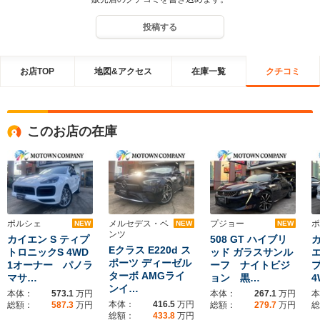
投稿する
お店TOP
地図&アクセス
在庫一覧
クチコミ
このお店の在庫
ポルシェ
メルセデス・ベ
プジョー
ポ
NEW
NEW
NEW
ンツ
カイエン S ティプ
508 GT ハイブリ
Eクラス E220d ス
トロニックS 4WD
ッド ガラスサンル
ポーツ ディーゼル
1オーナー パノラ
ーフ ナイトビジ
ターボ AMGライ
マサ…
ョン 黒…
4
ンイ…
本体：
573.1
万円
本体：
267.1
万円
本
本体：
416.5
万円
総額：
587.3
万円
総額：
279.7
万円
総
総額：
433.8
万円