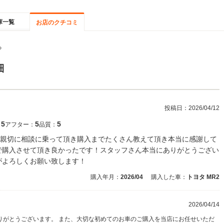
庫一覧
お店のクチコミ
る
細
投稿日：
2026/04/12
5
5
5
：
アフター：
品質：
親切に相談に乗って頂き購入までたくさん教えて頂き本当に感謝して
で購入させて頂き良かったです！スタッフさん本当にありがとうござい
がよろしくお願い致します！
購入年月：
2026/04
購入した車：
トヨタ MR2
2026/04/14
りがとうございます。 また、大切な初めてのお車のご購入を当店にお任せいただ