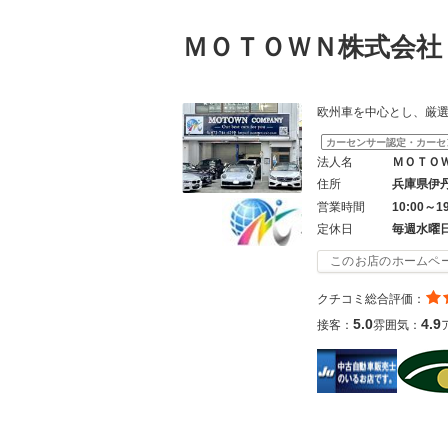
ＭＯＴＯＷＮ株式会
欧州車を中心とし、厳
カーセンサー認定・カーセ
法人名
ＭＯＴＯ
住所
兵庫県伊
営業時間
10:00～1
定休日
毎週水曜
このお店のホームペ
クチコミ総合評価：
5.0
4.9
接客：
雰囲気：