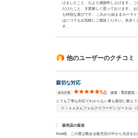
けましたこと、心より感謝申し上げます。 
だけたこと、大変嬉しく思っております。 
も特別な喜びです。 これから始まるカーライ
はいつでもお気軽にご相談ください。末永く
す。
他のユーザーのクチコミ
親切な対応
5
点
5
接客：
雰囲気
総合評価
とても丁寧な対応でわからない事も親切に教えて
ｈｉｓａさん
フォルクスワーゲン ビートル （
販売店の返信
hisa様、この度は数ある販売店の中から当店を