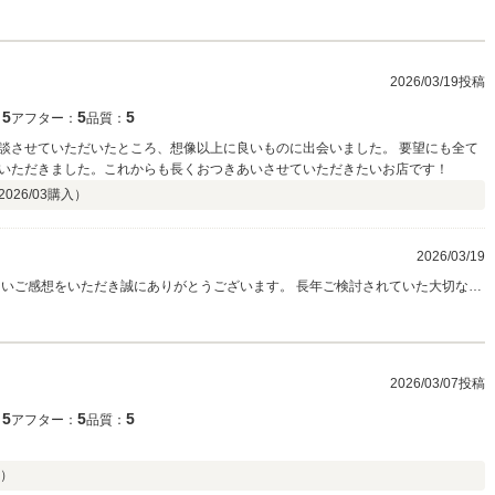
ただけるよう、これからも分かりやすく丁寧なご案内を心がけてまいります。 今
たら、どうぞお気軽にご相談ください。 ご購入後もしっかりサポートさせていた
です。
2026/03/19投稿
5
5
5
：
アフター：
品質：
談させていただいたところ、想像以上に良いものに出会いました。 要望にも全て
いただきました。これからも長くおつきあいさせていただきたいお店です！
2026/03
購入）
2026/03/19
上」と感じていただける一台に出会っていただけたことを、私たちも本当に嬉し
たとのお言葉は、何よりの励みです。 末永く安心してお任せいただける存在であ
り続けられるよう、これからも全力でサポートさせていただきます。 今後ともどうぞよろしくお願いいたします。
2026/03/07投稿
5
5
5
：
アフター：
品質：
）