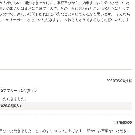
ご友人様からのご紹介をきっかけに、車種選びからご納車までお手伝いさせていた
お車との出会いはまさにご縁ですので、その一台に関われたことは私たちにとって
フの中で、楽しい時間もあればご不安なことも出てくるかと思います。 そんな時
しっかりサポートさせていただきます。 今後ともどうぞよろしくお願いいたしま
2026/03/28投稿
5
5
5
：
アフター：
品質：
いただきました。
2026/03
購入）
2026/03/28
お選びいただきましたこと、心より御礼申し上げます。 温かいお言葉をいただき、