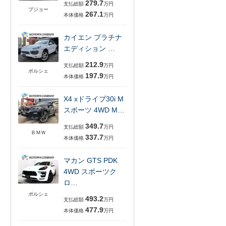
279.7
支払総額
万円
プジョー
267.1
本体価格
万円
カイエン プラチナ
エディション …
212.9
支払総額
万円
ポルシェ
197.9
本体価格
万円
X4 xドライブ30i M
スポーツ 4WD M…
349.7
支払総額
万円
ＢＭＷ
337.7
本体価格
万円
マカン GTS PDK
4WD スポーツク
ロ…
ポルシェ
493.2
支払総額
万円
477.9
本体価格
万円