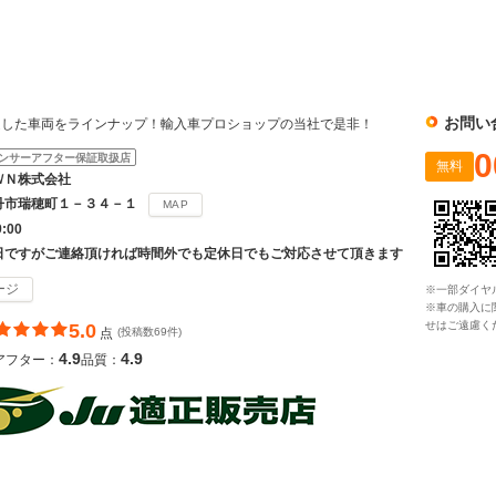
社
お問い
選した車両をラインナップ！輸入車プロショップの当社で是非！
0
ンサーアフター保証取扱店
無料
ＷＮ株式会社
丹市瑞穂町１－３４－１
MAP
9:00
日ですがご連絡頂ければ時間外でも定休日でもご対応させて頂きます
ージ
※一部ダイヤ
※車の購入に
せはご遠慮く
5.0
点
(投稿数69件)
4.9
4.9
アフター：
品質：