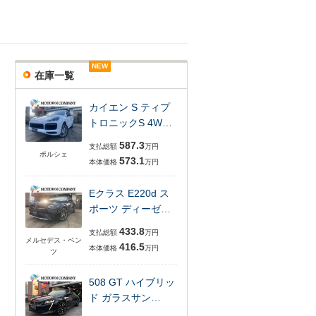
NEW
NEW
NEW
NEW
在庫一覧
カイエン S ティプ
トロニックS 4W…
587.3
支払総額
万円
ポルシェ
573.1
本体価格
万円
Eクラス E220d ス
ポーツ ディーゼ…
433.8
支払総額
万円
メルセデス・ベン
416.5
本体価格
万円
ツ
508 GT ハイブリッ
ド ガラスサン…