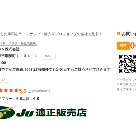
社
お問い
選した車両をラインナップ！輸入車プロショップの当社で是非！
0
ンサーアフター保証取扱店
無料
ＷＮ株式会社
丹市瑞穂町１－３４－１
MAP
9:00
日ですがご連絡頂ければ時間外でも定休日でもご対応させて頂きます
ージ
※一部ダイヤ
※車の購入に
せはご遠慮く
5.0
点
(投稿数69件)
4.9
4.9
アフター：
品質：