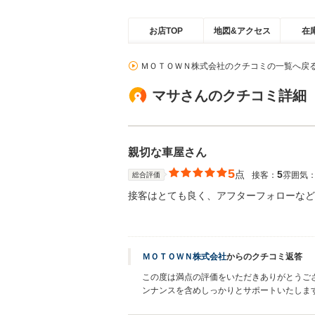
お店TOP
地図&アクセス
在
ＭＯＴＯＷＮ株式会社のクチコミの一覧へ戻
マサさんのクチコミ詳細
親切な車屋さん
5
点
5
接客：
雰囲気
総合評価
接客はとても良く、アフターフォローなど
ＭＯＴＯＷＮ株式会社
からのクチコミ返答
この度は満点の評価をいただきありがとうご
ンナンスを含めしっかりとサポートいたしま