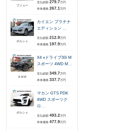
279.7
支払総額
万円
プジョー
267.1
本体価格
万円
カイエン プラチナ
エディション …
212.9
支払総額
万円
ポルシェ
197.9
本体価格
万円
X4 xドライブ30i M
スポーツ 4WD M…
349.7
支払総額
万円
ＢＭＷ
337.7
本体価格
万円
マカン GTS PDK
4WD スポーツク
ロ…
ポルシェ
493.2
支払総額
万円
477.9
本体価格
万円