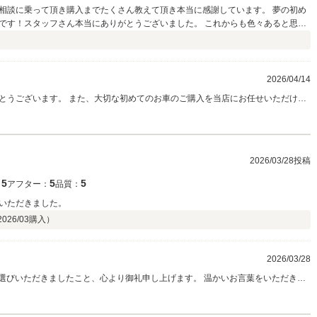
相談に乗って頂き購入までたくさん教えて頂き本当に感謝しています。 夢の初め
です！スタッフさん本当にありがとうございました。 これからも色々あると思い
2026/04/14
とうございます。 また、大切な初めてのお車のご購入を当店にお任せいただけま
いはまさにご縁ですので、その一台に関われたことは私たちにとっても特別な喜び
にご相談ください。末永くしっかりサポートさせていただきます。 今後ともどうぞよろしくお願いいたします。
2026/03/28投稿
5
5
5
：
アフター：
品質：
いただきました。
2026/03
購入）
2026/03/28
お選びいただきましたこと、心より御礼申し上げます。 温かいお言葉をいただき、
ただけるよう、これからも分かりやすく丁寧なご案内を心がけてまいります。 今