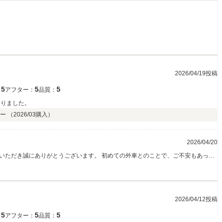
2026/04/19投稿
5
5
5
：
アフター：
品質：
なりました。
ー （
2026/03
購入）
2026/04/20
いただき誠にありがとうございます。 初めての外車とのことで、ご不安もあった
とのお言葉を頂戴し、大変嬉しく思っております。 少しでも安心してお選びいた
です。 今後のカーライフにおいても、安心してお乗りいただけるようしっかりサ
ご相談がございましたら、いつでもお気軽にご連絡ください。 今後ともどうぞ宜
2026/04/12投稿
5
5
5
：
アフター：
品質：