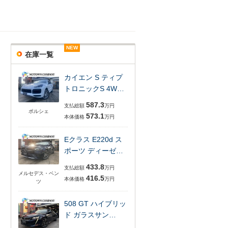
NEW
NEW
NEW
NEW
在庫一覧
カイエン S ティプ
トロニックS 4W…
587.3
支払総額
万円
ポルシェ
573.1
本体価格
万円
Eクラス E220d ス
ポーツ ディーゼ…
433.8
支払総額
万円
メルセデス・ベン
416.5
本体価格
万円
ツ
508 GT ハイブリッ
ド ガラスサン…