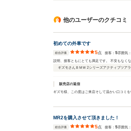
他のユーザーのクチコミ
初めての外車です
5
点
5
接客：
雰囲気
総合評価
説明、接客ともにとても満足です。 不安もなく
ギズモさん
ＢＭＷ 2シリーズアクティブツアラ
販売店の返信
ギズモ様、この度はご来店そして温かい口コミを
かと思いますが、説明や接客にご満足いただけた
だけたのであれば、私どもにとって何よりの喜び
ポートさせていただきますので、何かご不明点や
しくお願い致します。
MR2を購入させて頂きました！
5
点
5
接客：
雰囲気
総合評価