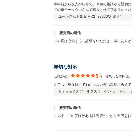
半年前から友人の紹介で、車種の相談から親切に
ての車モータウンさんで購入させて頂き良かった
ますがよろしくお願い致します！
ユーキさん
トヨタ MR2 （
2026/04
購入）
販売店の返信
この度は心温まるご評価をいただき、誠にありが
したこと、心より感謝申し上げます。 ご友人様からのご紹介をきっかけに、車種選びからご納車までお手伝いさせていただけたこ
と、大変嬉しく思っております。 お車との出会
です。 これから始まるカーライフの中で、楽しい時間もあればご不安なことも出てくるかと思います。 そんな時はいつでもお気軽
親切な対応
5
点
5
接客：
雰囲気
総合評価
とても丁寧な対応でわからない事も親切に教えて
ｈｉｓａさん
フォルクスワーゲン ビートル （
販売店の返信
hisa様、この度は数ある販売店の中から当店を
誠にありがとうございます。 ご不明な点について、少しでもhisa様のお役に立てたようで大変嬉しく思っております。 お車のご購
入は大きなお買い物ですので、安心してご検討い