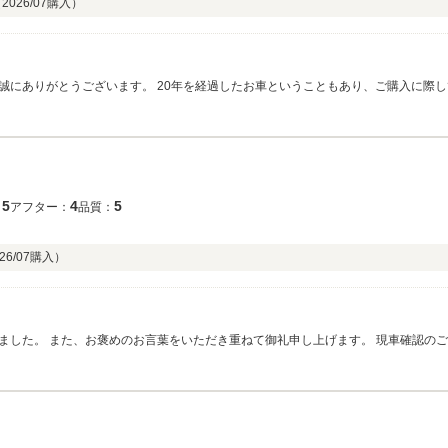
（
2026/07
購入）
あり、ご購入に際してはご不安もあったかと思いますが、安心してお
や車検、日頃の点検など、しっかりとサポートさせて
いただきます。気になることがございましたら、いつでもでもお気軽にご相談ください。 今後とも末
5
4
5
：
アフター：
品質：
26/07
購入）
お言葉をいただき重ねて御礼申し上げます。 現車確認のご来店時から、お車を気に入っていただき、綺麗な
りとカー
も、末永いお付き合いの程宜しくお願い申し上げます。