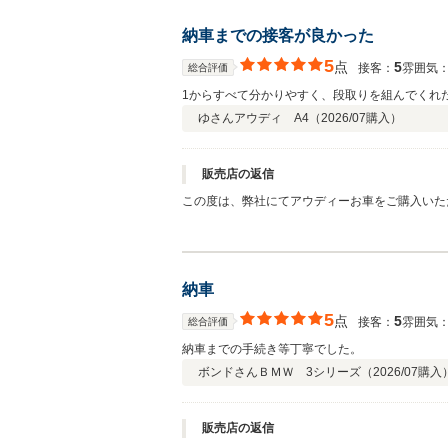
納車までの接客が良かった
5
点
5
接客：
雰囲気
総合評価
1からすべて分かりやすく、段取りを組んでくれ
ゆさん
アウディ A4（
2026/07
購入）
販売店の返信
この度は、弊社にてアウディーお車をご購入いた
たらお気軽にお立ち寄りいただければ幸いでござ
もお付き合いの程宜しくお願い致します。
納車
5
点
5
接客：
雰囲気
総合評価
納車までの手続き等丁寧でした。
ボンドさん
ＢＭＷ 3シリーズ（
2026/07
購入
販売店の返信