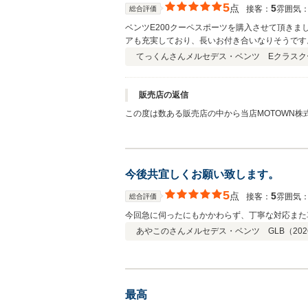
5
点
5
接客：
雰囲気
総合評価
ベンツE200クーペスポーツを購入させて頂きま
アも充実しており、長いお付き合いなりそうです
てっくんさん
メルセデス・ベンツ Eクラスク
販売店の返信
この度は数ある販売店の中から当店MOTOWN株式会社をお選び
る形でご納車でき、大変嬉しく思っております。
ります。 これからも安心してカーライフをお楽しみいただけるよう、アフターサポートもしっかりと対応させていただきます。お車のことで気になることやご相談などございました
今後共宜しくお願い致します。
5
点
5
接客：
雰囲気
総合評価
今回急に伺ったにもかかわらず、丁寧な対応また
あやこのさん
メルセデス・ベンツ GLB（
202
最高