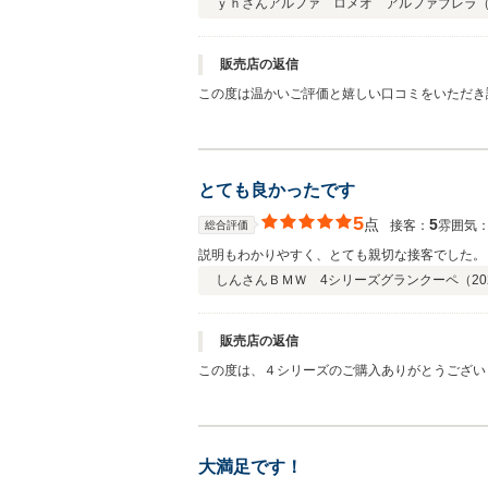
ｙｈさん
アルファ ロメオ アルファブレラ
販売店の返信
この度は温かいご評価と嬉しい口コミをいただき誠にありがとうございます。 20年を経過したお車ということも
任せいただけたとのお言葉をいただき、大変嬉しく思っております。 これからも安心してお乗りいただけるよう、メンテナンス
とても良かったです
5
点
5
接客：
雰囲気
総合評価
説明もわかりやすく、とても親切な接客でした。
しんさん
ＢＭＷ 4シリーズグランクーペ（
20
販売店の返信
この度は、４シリーズのご購入ありがとうございました。 また、お褒めの
状態でご納車ができとても嬉しく思っております。 初めての輸入車で、ご不安な点もあるかと思いますが、お近くでございますし、ご納車後のメンテンナンス含め、しっか
ライフをサポートさせていただきます。 今後と
大満足です！