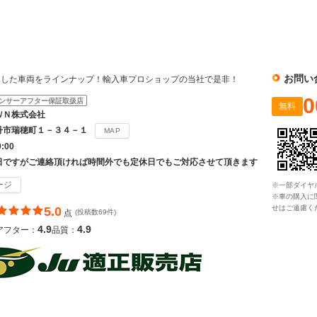
社
お問い
選した車両をラインナップ！輸入車プロショップの当社で是非！
0
ンサーアフター保証取扱店
無料
ＷＮ株式会社
丹市瑞穂町１－３４－１
MAP
9:00
日ですがご連絡頂ければ時間外でも定休日でもご対応させて頂きます
ージ
※一部ダイヤ
※車の購入に
せはご遠慮く
5.0
点
(投稿数69件)
4.9
4.9
アフター：
品質：