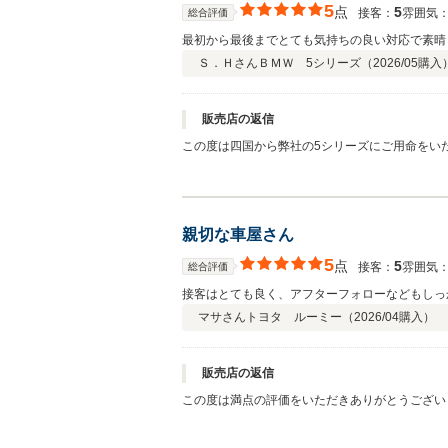
5
点
5
接客：
雰囲気
総合評価
最初から最後までとても気持ちの良い対応で素晴
Ｓ．Ｈさん
ＢＭＷ 5シリーズ（
2026/05
購入
販売店の返信
この度は四国から弊社の5シリーズにご用命をい
いただきスムーズに納車までの段取りを組むこと
でございます。 今後とも末永いお付き合いの程
親切な車屋さん
5
点
5
接客：
雰囲気
総合評価
接客はとても良く、アフターフォローなどもしっ
マサさん
トヨタ ルーミー（
2026/04
購入）
販売店の返信
この度は満点の評価をいただきありがとうござい
後とも宜しくお願い致します。