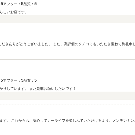
5
5
5
：
アフター：
品質：
らしいお店です。
）
ただきありがとうございました。 また、高評価のクチコミもいただき重ねて御礼申
ができました。 弊社の前を通られることもあると伺っておりましたので、また近く
、宜しくお願い申し上げます。
5
5
5
：
アフター：
品質：
かりしています。 また是非お願いしたいです！
ます。 これからも、安心してカーライフを楽しんでいただけるよう、メンテンナン