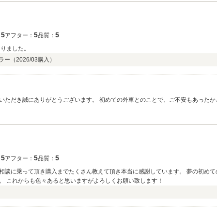
5
5
5
：
アフター：
品質：
なりました。
ラー（
2026/03
購入）
いただき誠にありがとうございます。 初めての外車とのことで、ご不安もあったか
 少しでも安心してお選びいただけたのであれば、私どもにとって何よりの喜びです
ますので、何かご不明点やご相談がございましたら、いつでもお気軽にご連絡くださ
5
5
5
：
アフター：
品質：
相談に乗って頂き購入までたくさん教えて頂き本当に感謝しています。 夢の初めて
。 これからも色々あると思いますがよろしくお願い致します！