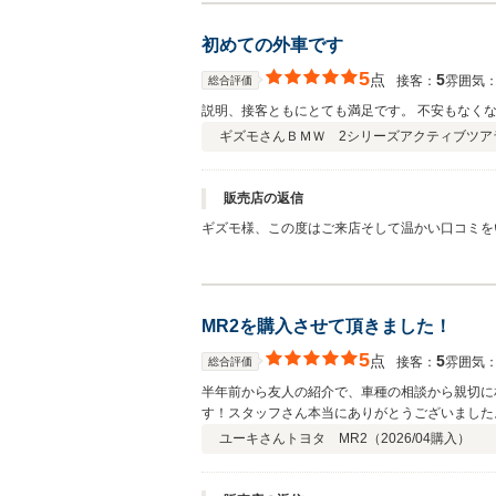
初めての外車です
5
点
5
接客：
雰囲気
総合評価
説明、接客ともにとても満足です。 不安もなく
ギズモさん
ＢＭＷ 2シリーズアクティブツア
販売店の返信
ギズモ様、この度はご来店そして温かい口コミを
のお言葉を頂戴し、大変嬉しく思っております。
いただけるようしっかりサポートさせていただき
MR2を購入させて頂きました！
5
点
5
接客：
雰囲気
総合評価
半年前から友人の紹介で、車種の相談から親切に
す！スタッフさん本当にありがとうございました
ユーキさん
トヨタ MR2（
2026/04
購入）