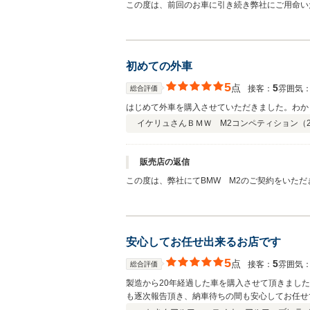
この度は、前回のお車に引き続き弊社にご用命い
車同様にメンテナンス含めて お付き合いいただ
初めての外車
5
点
5
接客：
雰囲気
総合評価
はじめて外車を購入させていただきました。わか
イケリュさん
ＢＭＷ M2コンペティション（
販売店の返信
この度は、弊社にてBMW M2のご契約をいた
初めての輸入車ということで、不安な点もあるか
の程、宜しくお願い申し上げます。
安心してお任せ出来るお店です
5
点
5
接客：
雰囲気
総合評価
製造から20年経過した車を購入させて頂きまし
も逐次報告頂き、納車待ちの間も安心してお任せ