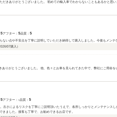
ただきありがとうございました。 初めての輸入車でわからないこともあるかと思い
きましたら幸いでございます。 引き続き今後とも宜しくお願い致します。
5
5
5
：
アフター：
品質：
らない点や不安点を丁寧に説明していただき納得して購入しました。今後もメンテ
2026/07
購入）
だきありがとうございました。 他、色々とお車を見られてきた中で、弊社にご用命
と思いますが、安心してカーライフを過ごしていただけるよう、精一杯サポートい
5
‐
5
：
アフター：
品質：
た。古さによるリスクを丁寧にご説明頂いたうえで、各所しっかりとメンテナンスし
できました。接客も丁寧で、お勧めできるお店です。