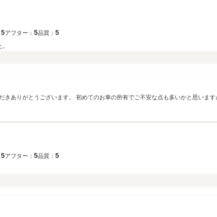
5
5
5
：
アフター：
品質：
た。
だきありがとうございます。 初めてのお車の所有でご不安な点も多いかと思います
います。 バイクと車では行動範囲も変わってくるかと思いますので、愛車で色々な
5
5
5
：
アフター：
品質：
）