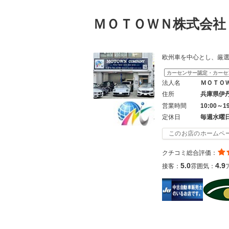
ＭＯＴＯＷＮ株式会
欧州車を中心とし、厳
カーセンサー認定・カーセ
法人名
ＭＯＴＯ
住所
兵庫県伊
営業時間
10:00～1
定休日
毎週水曜
このお店のホームペ
クチコミ総合評価：
5.0
4.9
接客：
雰囲気：