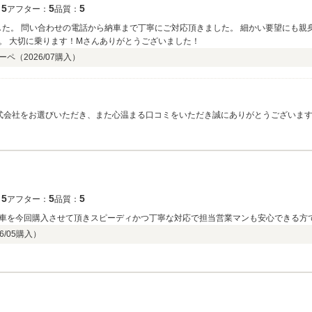
5
5
5
：
アフター：
品質：
した。 問い合わせの電話から納車まで丁寧にご対応頂きました。 細かい要望にも親
。 大切に乗ります！Mさんありがとうございました！
ーペ（
2026/07
購入）
いただき、また心温まる口コミをいただき誠にありがとうございます。 ベンツE200クーペスポーツをご満足いた
また、お問い合わせからご納車までの対応や、ご要望へのご提案についてお褒めの
ら、いつでもお気軽にご連絡ください。 今後とも末永いお付き合いのほど、よろしくお願いいた
5
5
5
：
アフター：
品質：
車を今回購入させて頂きスピーディかつ丁寧な対応で担当営業マンも安心できる方
6/05
購入）