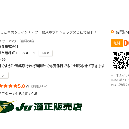
社
お問い
選した車両をラインナップ！輸入車プロショップの当社で是非！
0
ンサーアフター保証取扱店
無料
ＷＮ株式会社
丹市瑞穂町１－３４－１
MAP
9:00
日ですがご連絡頂ければ時間外でも定休日でもご対応させて頂きます
ージ
※一部ダイヤ
※車の購入に
せはご遠慮く
5.0
点
(投稿数69件)
4.9
4.9
アフター：
品質：