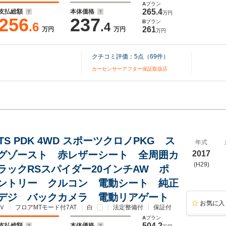
A
プラン
265.4
支払総額
本体価格
万円
256
237
B
プラン
.6
.4
261
万円
万円
万円
クチコミ評価：
5
点（
69
件）
カーセンサーアフター保証取扱店
TS PDK 4WD スポーツクロノPKG ス
年式
グゾースト 赤レザーシート 全周囲カ
2017
(H29)
ラックRSスパイダー20インチAW ポ
ントリー クルコン 電動シート 純正
デジ バックカメラ 電動リアゲート
お気に入
Ｖ
フロアMTモード付7AT
白
法定整備付
保証付
A
プラン
504.2
支払総額
本体価格