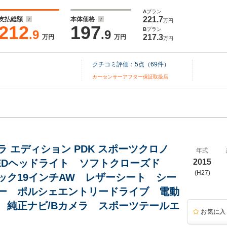
A
プラン
221.7
支払総額
本体価格
万円
212
197
B
プラン
.9
.9
217.3
万円
万円
万円
クチコミ評価：
5
点（
69
件）
カーセンサーアフター保証取扱店
ラ エディション PDK スポーツクロノ
年式
LEDヘッドライト ソフトクローズド
2015
(H27)
ック19インチAW レザーシート シー
ー ポルシェエントリードライブ 電動
 純正ナビ/Bカメラ スポーツテールエ
お気に入