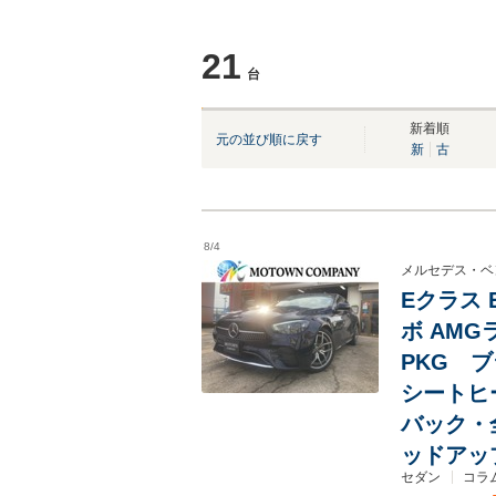
21
台
NEW
NEW
NEW
NEW
NEW
新着順
元の並び順に戻す
新
古
8/4
メルセデス・ベ
Eクラス 
ボ AM
PKG 
シートヒ
バック・
ッドアッ
セダン
コラ