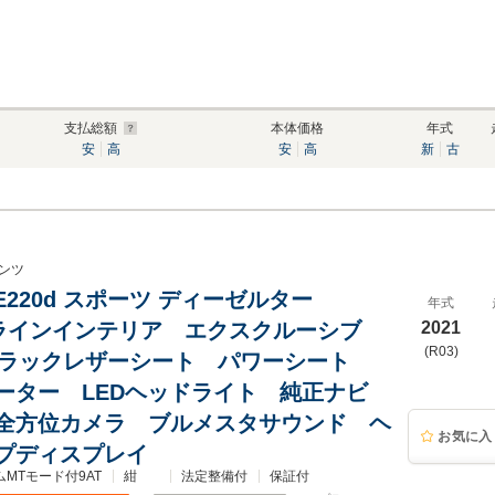
支払総額
本体価格
年式
安
高
安
高
新
古
ンツ
E220d スポーツ ディーゼルター
年式
Gラインインテリア エクスクルーシブ
2021
(R03)
ブラックレザーシート パワーシート
ーター LEDヘッドライト 純正ナビ
全方位カメラ ブルメスタサウンド ヘ
お気に入
プディスプレイ
ムMTモード付9AT
紺
法定整備付
保証付