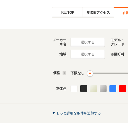
お店TOP
地図&アクセス
在
メーカー
モデル・
選択する
車名
グレード
地域
市区町村
選択する
価格
下限なし
本体色
▼ もっと詳細な条件を追加する