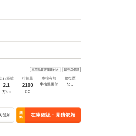
車両品質評価書付き
販売店保証
走行距離
排気量
車検有無
修復歴
車検整備付
なし
2.1
2100
万km
CC
無
在庫確認・見積依頼
り追加
料