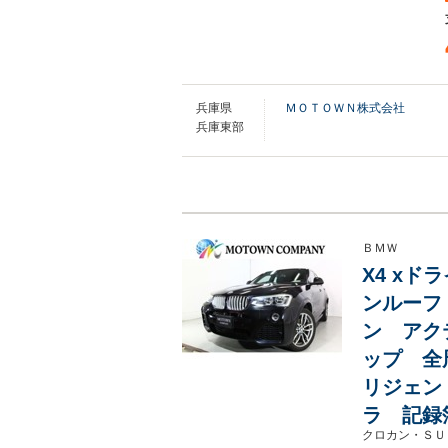
兵庫県
ＭＯＴＯＷＮ株式会社
兵庫東部
ＢＭＷ
X4 xド
ンルーフ
ン アク
ップ 全
リジェン
ラ 記録
クロカン・ＳＵ