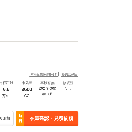
車両品質評価書付き
販売店保証
走行距離
排気量
車検有無
修復歴
2027(R09)
なし
6.6
3600
年07月
万km
CC
無
在庫確認・見積依頼
り追加
料