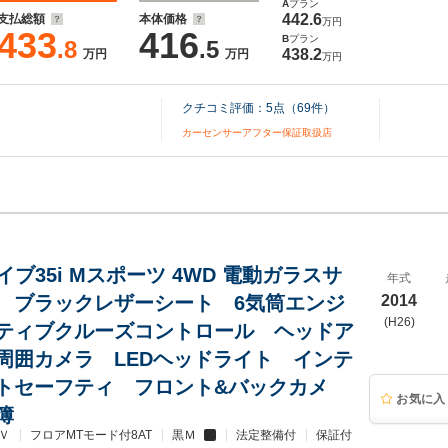
A
プラン
442.6
支払総額
本体価格
万円
433
416
B
プラン
.8
.5
438.2
万円
万円
万円
クチコミ評価：
5
点（
69
件）
カーセンサーアフター保証取扱店
ライブ35i Mスポーツ 4WD 電動ガラスサ
年式
 ブラックレザーシート 6気筒エンジ
2014
(H26)
ティブクルーズコントロール ヘッドア
周囲カメラ LEDヘッドライト インテ
トセーフティ フロント&バックカメ
お気に入
簿
Ｖ
フロアMTモード付8AT
黒Ｍ
法定整備付
保証付