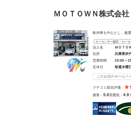
ＭＯＴＯＷＮ株式会
欧州車を中心とし、厳
カーセンサー認定・カーセ
法人名
ＭＯＴＯ
住所
兵庫県伊
営業時間
10:00～1
定休日
毎週水曜
このお店のホームペ
クチコミ総合評価：
5.0
4.9
接客：
雰囲気：