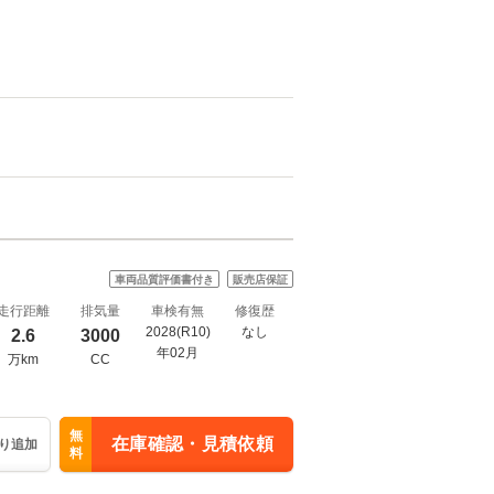
車両品質評価書付き
販売店保証
走行距離
排気量
車検有無
修復歴
2028(R10)
なし
2.6
3000
年02月
万km
CC
無
在庫確認・見積依頼
り追加
料