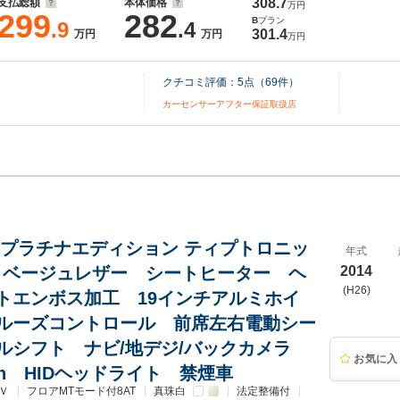
308.7
支払総額
本体価格
万円
299
282
B
プラン
.9
.4
301.4
万円
万円
万円
クチコミ評価：
5
点（
69
件）
カーセンサーアフター保証取扱店
 プラチナエディション ティプトロニッ
年式
WD ベージュレザー シートヒーター ヘ
2014
(H26)
トエンボス加工 19インチアルミホイ
ルーズコントロール 前席左右電動シー
ルシフト ナビ/地デジ/バックカメラ
お気に入
ooth HIDヘッドライト 禁煙車
Ｖ
フロアMTモード付8AT
真珠白
法定整備付