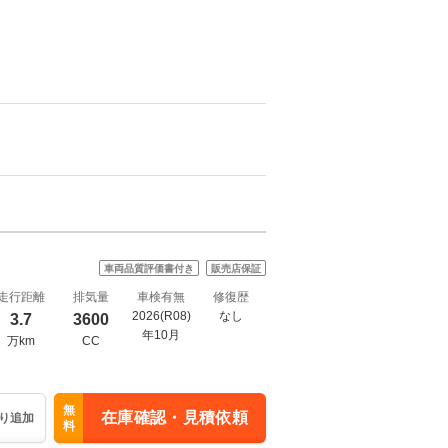
車両品質評価書付き
販売店保証
走行距離
排気量
車検有無
修復歴
2026(R08)
なし
3.7
3600
年10月
万km
CC
無
在庫確認・見積依頼
り追加
料