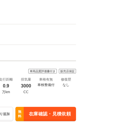
車両品質評価書付き
販売店保証
走行距離
排気量
車検有無
修復歴
車検整備付
なし
0.9
3000
万km
CC
無
在庫確認・見積依頼
り追加
料