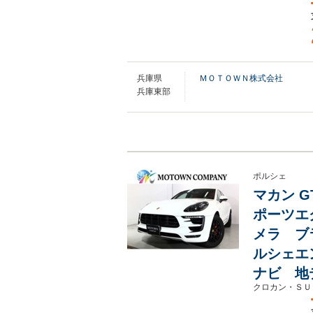
兵庫県
ＭＯＴＯＷＮ株式会社
兵庫東部
ポルシェ
マカン G
ポーツエ
メラ ブ
ルシェエ
ナビ 地
クロカン・ＳＵ