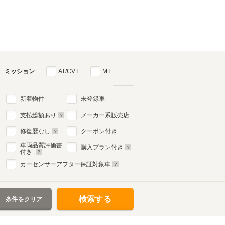
ミッション
AT/CVT
MT
新着物件
未登録車
支払総額あり
メーカー系販売店
修復歴なし
クーポン付き
車両品質評価書
購入プラン付き
付き
カーセンサーアフター保証対象車
検索する
条件をクリア