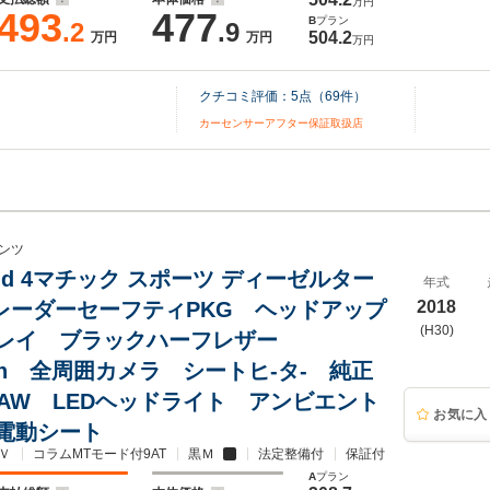
万円
493
477
B
プラン
.2
.9
504.2
万円
万円
万円
クチコミ評価：
5
点（
69
件）
カーセンサーアフター保証取扱店
ンツ
20 d 4マチック スポーツ ディーゼルター
年式
D レーダーセーフティPKG ヘッドアップ
2018
(H30)
レイ ブラックハーフレザー
ooth 全周囲カメラ シートヒ-タ- 純正
チAW LEDヘッドライト アンビエント
お気に入
電動シート
Ｖ
コラムMTモード付9AT
黒Ｍ
法定整備付
保証付
A
プラン