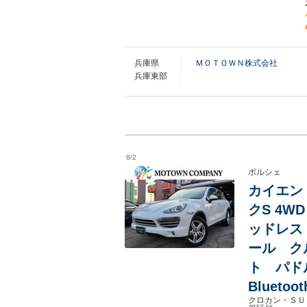
兵庫県
ＭＯＴＯＷＮ株式会社
兵庫東部
8/2
ポルシェ
カイエン
クS 4
ッドレス
ール ク
ト パド
Bluet
クロカン・ＳＵ