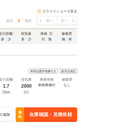
スライドショーで見る
1
前へ
次へ
最初
最後
走行距離
排気量
車検
修復歴
多
少
多
少
付
無
無
有
車両品質評価書付き
販売店保証
走行距離
排気量
車検有無
修復歴
車検整備付
なし
1.7
2000
万km
CC
無
在庫確認・見積依頼
り追加
料