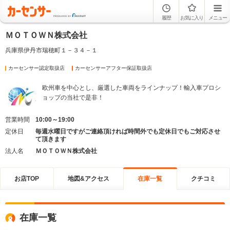
履歴
お気に入り
メニュー
ＭＯＴＯＷＮ株式会社
兵庫県伊丹市瑞穂町１－３４－１
カーセンサー認定取扱店
カーセンサーアフター保証取扱店
欧州車を中心とし、厳選した車両をラインナップ！輸入車プロシ
ョップの当社で是非！
営業時間
10:00～19:00
定休日
毎週水曜日ですがご連絡頂ければ時間外でも定休日でもご対応させ
て頂きます
法人名
ＭＯＴＯＷＮ株式会社
お店TOP
地図&アクセス
在庫一覧
クチコミ
在庫一覧