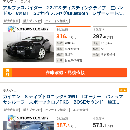
アルファ ロメオ
アルファスパイダー 2.2 JTS ディスティンクティブ 左ハン
ドル 6速MT SDナビ/フルセグ/Bluetooth レザーシート/パ
ワーシート/シートヒーター クルーズコントロール リアコー
販売店保証
購入プラン付
オンライン相談可
ナーセンサー 電動オープン/オートエアコン/18インチAW
支払総額
本体価格
316.
297.
9
0
万円
万円
年式
2007
年
走行
3.1
万km
車検
車検整備付
修復
なし
保証
保証付
整備
法定整備付
住所
兵庫県伊丹市
無
在庫確認・見積依頼
料
ポルシェ
NEW
カイエン S ティプトロニックS 4WD 1オーナー パノラマ
サンルーフ スポーツクロノPKG BOSEサウンド 純正
OP21AW ベンチレーター/ベージュレザー 18WAYパワーシ
販売店保証
購入プラン付
オンライン相談可
360°画像付
ート ボディアンダーアーチ同色 エントリードライブ ホワ
イトブレーキキャリパー
支払総額
本体価格
587.
573.
3
1
万円
万円