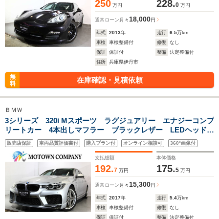
250
228.
0
万円
万円
18,000
通常ローン
月々
円
年式
2013
年
走行
6.5
万km
車検
車検整備付
修復
なし
保証
保証付
整備
法定整備付
住所
兵庫県伊丹市
無
在庫確認・見積依頼
料
ＢＭＷ
3シリーズ 320i Mスポーツ ラグジュアリー エナジーコンプ
リートカー 4本出しマフラー ブラックレザー LEDヘッドラ
イト トランクスポイラー アクティブクルーズコントロー
販売店保証
車両品質評価書付
購入プラン付
オンライン相談可
360°画像付
ル シートヒーター 純正ナビ/バックカメラ 19インチAW
支払総額
本体価格
192.
175.
7
5
万円
万円
15,300
通常ローン
月々
円
年式
2017
年
走行
5.4
万km
車検
車検整備付
修復
なし
保証
保証付
整備
法定整備付