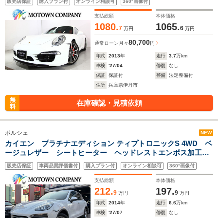
販売店保証
購入プラン付
オンライン相談可
360°画像付
ー アルカンターラルーフライニングリペア済み
支払総額
本体価格
1080.
1065.
7
6
万円
万円
80,700
通常ローン
月々
円
年式
2013
年
走行
3.7
万km
車検
'27/04
修復
なし
保証
保証付
整備
法定整備付
住所
兵庫県伊丹市
無
在庫確認・見積依頼
料
ポルシェ
NEW
カイエン プラチナエディション ティプトロニックS 4WD ベ
ージュレザー シートヒーター ヘッドレストエンボス加工
19インチアルミホイール クルーズコントロール 前席左右電
販売店保証
車両品質評価書付
購入プラン付
オンライン相談可
360°画像付
動シート パドルシフト ナビ/地デジ/バックカメラ
Bluetooth HIDヘッドライト 禁煙車
支払総額
本体価格
212.
197.
9
9
万円
万円
年式
2014
年
走行
6.6
万km
車検
'27/07
修復
なし