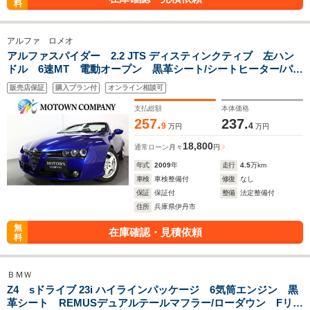
料
アルファ ロメオ
アルファスパイダー 2.2 JTS ディスティンクティブ 左ハン
ドル 6速MT 電動オープン 黒革シート/シートヒーター/パワ
ーシート カロッツェリアナビ/フルセグ/Bluetooth クルーズ
販売店保証
購入プラン付
オンライン相談可
コントロール HIDヘッドライト/フォグランプ/17インチAW
支払総額
本体価格
257.
237.
9
4
万円
万円
18,800
通常ローン
月々
円
年式
2009
年
走行
4.5
万km
車検
車検整備付
修復
なし
保証
保証付
整備
法定整備付
住所
兵庫県伊丹市
無
在庫確認・見積依頼
料
ＢＭＷ
Z4 sドライブ 23i ハイラインパッケージ 6気筒エンジン 黒
革シート REMUSデュアルテールマフラー/ローダウン Fリッ