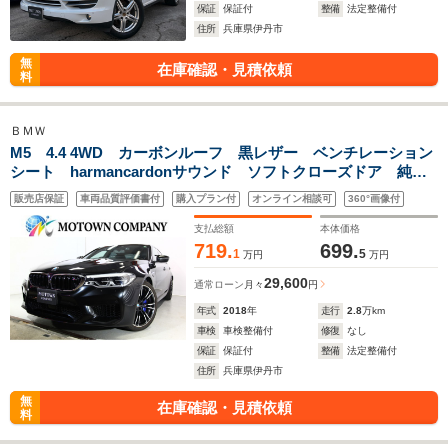
保証
保証付
整備
法定整備付
住所
兵庫県伊丹市
無
在庫確認・見積依頼
料
ＢＭＷ
M5 4.4 4WD カーボンルーフ 黒レザー ベンチレーション
シート harmancardonサウンド ソフトクローズドア 純正
タッチナビ ドライビングアシストプラス 全周囲カメラ
販売店保証
車両品質評価書付
購入プラン付
オンライン相談可
360°画像付
HUD ジェスチャーコントロール 20AW
支払総額
本体価格
719.
699.
1
5
万円
万円
29,600
通常ローン
月々
円
年式
2018
年
走行
2.8
万km
車検
車検整備付
修復
なし
保証
保証付
整備
法定整備付
住所
兵庫県伊丹市
無
在庫確認・見積依頼
料