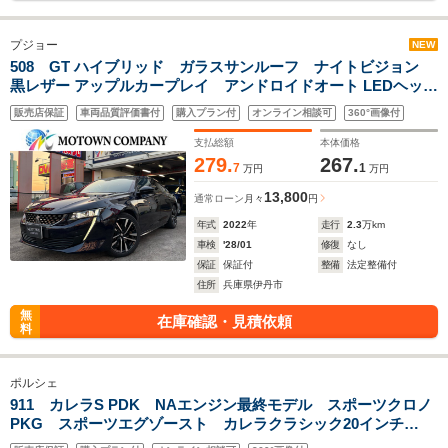
プジョー
NEW
508 GT ハイブリッド ガラスサンルーフ ナイトビジョン
黒レザー アップルカープレイ アンドロイドオート LEDヘッド
ライト アダプティブクルーズ Bluetooth コーナーセンサー前
販売店保証
車両品質評価書付
購入プラン付
オンライン相談可
360°画像付
後 パドルシフト 電動トランク 禁煙車
支払総額
本体価格
279.
267.
7
1
万円
万円
13,800
通常ローン
月々
円
年式
2022
年
走行
2.3
万km
車検
'28/01
修復
なし
保証
保証付
整備
法定整備付
住所
兵庫県伊丹市
無
在庫確認・見積依頼
料
ポルシェ
911 カレラS PDK NAエンジン最終モデル スポーツクロノ
PKG スポーツエグゾースト カレラクラシック20インチ
AW 赤レザーインテリア シートヒーター 電動格納ミラ