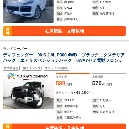
年式
2018
年
走行
5.7
万km
車検
'27/11
修復
なし
保証
保証付
整備
法定整備付
住所
兵庫県伊丹市
無
在庫確認・見積依頼
料
ランドローバー
ディフェンダー 90 S 2.0L P300 4WD ブラックエクステリア
パック エアサスペンションパック 8WAYセミ電動フロント
シート/シートヒーター プライバシーガラス センターコンソ
販売店保証
購入プラン付
オンライン相談可
ール エボニーヘッドライニング スペアーキー有
支払総額
本体価格
588
570.
0
万円
万円
43,100
通常ローン
月々
円
年式
2023
年
走行
1.9
万km
車検
車検整備付
修復
なし
保証
保証付
整備
法定整備付
住所
兵庫県伊丹市
無
在庫確認・見積依頼