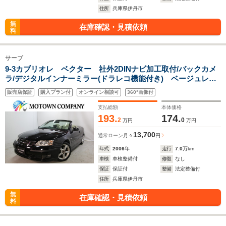
住所
兵庫県伊丹市
無
在庫確認・見積依頼
料
サーブ
9-3カブリオレ ベクター 社外2DINナビ加工取付/バックカメ
ラ/デジタルインナーミラー(ドラレコ機能付き) ベージュレザ
ーシート/シートヒーター/パワーシート 電動オープンOK
販売店保証
購入プラン付
オンライン相談可
360°画像付
HIDヘッドライト
支払総額
本体価格
193.
174.
2
0
万円
万円
13,700
通常ローン
月々
円
年式
2006
年
走行
7.0
万km
車検
車検整備付
修復
なし
保証
保証付
整備
法定整備付
住所
兵庫県伊丹市
無
在庫確認・見積依頼
料