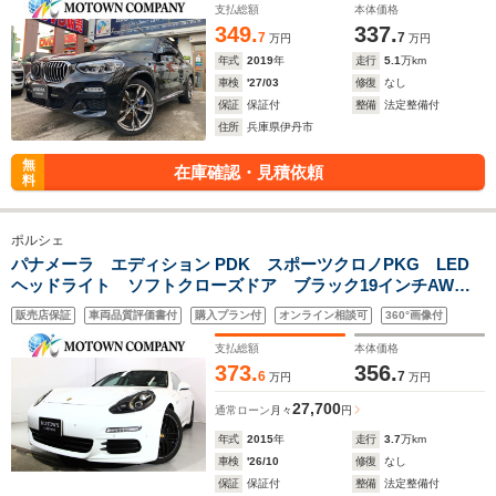
動トランク
支払総額
本体価格
349.
337.
7
7
万円
万円
年式
2019
年
走行
5.1
万km
車検
'27/03
修復
なし
保証
保証付
整備
法定整備付
住所
兵庫県伊丹市
無
在庫確認・見積依頼
料
ポルシェ
パナメーラ エディション PDK スポーツクロノPKG LED
ヘッドライト ソフトクローズドア ブラック19インチAW
レザーシート シートヒーター ポルシェエントリードライ
販売店保証
車両品質評価書付
購入プラン付
オンライン相談可
360°画像付
ブ 電動トランク 純正ナビ/Bカメラ スポーツテールエンド
支払総額
本体価格
373.
356.
6
7
万円
万円
27,700
通常ローン
月々
円
年式
2015
年
走行
3.7
万km
車検
'26/10
修復
なし
保証
保証付
整備
法定整備付