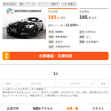
プエアロ ブラック17インチAW/ブラックキドニーグリル リ
販売店保証
購入プラン付
オンライン相談可
360°画像付
アトランクスポイラー シートヒーター 電動シート カスタ
ム
支払総額
本体価格
183.
165.
3
3
万円
万円
12,600
通常ローン
月々
円
年式
2009
年
走行
6.5
万km
車検
車検整備付
修復
なし
保証
保証付
整備
法定整備付
住所
兵庫県伊丹市
無
在庫確認・見積依頼
料
1
/1
最初
前の30件
次の30件
最後
※人気のクルマは平均1ヶ月で掲載終了
物件数合計1万台以上のメーカー｜算出データ期間：2025年1月～3月｜内容：物件数合計1万台
以上のメーカーのうち、掲載が終了した物件数が1,000台以上の場合
お店TOP
地図&アクセス
在庫一覧
クチコミ