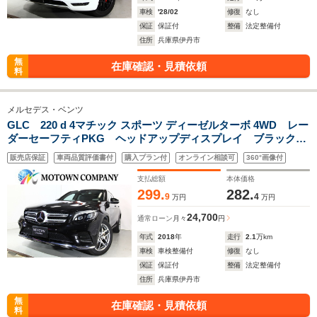
車検
'28/02
修復
なし
保証
保証付
整備
法定整備付
住所
兵庫県伊丹市
無
在庫確認・見積依頼
料
メルセデス・ベンツ
GLC 220 d 4マチック スポーツ ディーゼルターボ 4WD レー
ダーセーフティPKG ヘッドアップディスプレイ ブラックハ
ーフレザー Bluetooth 全周囲カメラ シートヒ-タ- 純正19
販売店保証
車両品質評価書付
購入プラン付
オンライン相談可
360°画像付
インチAW LEDヘッドライト アンビエントライト 電動シ
ート
支払総額
本体価格
299.
282.
9
4
万円
万円
24,700
通常ローン
月々
円
年式
2018
年
走行
2.1
万km
車検
車検整備付
修復
なし
保証
保証付
整備
法定整備付
住所
兵庫県伊丹市
無
在庫確認・見積依頼
料