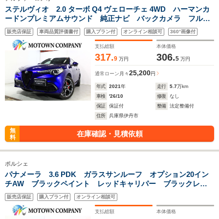
ステルヴィオ 2.0 ターボ Q4 ヴェローチェ 4WD ハーマンカ
ードンプレミアムサウンド 純正ナビ バックカメラ フルセ
グTV 黒革シート シートヒーター パワーシート ステアリ
販売店保証
車両品質評価書付
購入プラン付
オンライン相談可
360°画像付
ングヒーター ワイヤレスチャージ ブラインドスポットアシ
スト スペアキー有り
支払総額
本体価格
317.
306.
9
5
万円
万円
25,200
通常ローン
月々
円
年式
2021
年
走行
5.7
万km
車検
'26/10
修復
なし
保証
保証付
整備
法定整備付
住所
兵庫県伊丹市
無
在庫確認・見積依頼
料
ポルシェ
パナメーラ 3.6 PDK ガラスサンルーフ オプション20イン
チAW ブラックペイント レッドキャリパー ブラックレザ
ー/シートヒーター/パワーシート 純正ナビ/フルセ
販売店保証
購入プラン付
オンライン相談可
グ/Bluetooth/バックカメラ オートライト 禁煙車
支払総額
本体価格