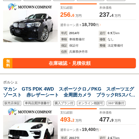
イ 全周囲カメラ LEDヘッドライト フロント&バックカメ
ラ 記録簿
支払総額
本体価格
256.
237.
6
4
万円
万円
18,700
通常ローン
月々
円
年式
2014
年
走行
0.9
万km
車検
車検整備付
修復
なし
保証
保証付
整備
法定整備付
住所
兵庫県伊丹市
無
在庫確認・見積依頼
料
ポルシェ
マカン GTS PDK 4WD スポーツクロノPKG スポーツエグ
ゾースト 赤レザーシート 全周囲カメラ ブラックRSスパイ
ダー20インチAW ポルシェエントリー クルコン 電動シー
販売店保証
車両品質評価書付
購入プラン付
オンライン相談可
360°画像付
ト 純正ナビ 地デジ バックカメラ 電動リアゲート
支払総額
本体価格
493.
477.
2
9
万円
万円
19,400
通常ローン
月々
円
年式
2017
年
走行
2.6
万km