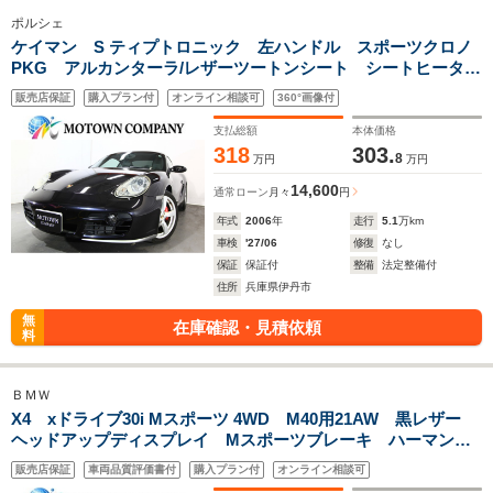
ポルシェ
ケイマン S ティプトロニック 左ハンドル スポーツクロノ
PKG アルカンターラ/レザーツートンシート シートヒータ
ー キセノンヘッドライト ケウンッドディスプレイオーディ
販売店保証
購入プラン付
オンライン相談可
360°画像付
オ/バックカメラ 取説/保証書/スペアーキー
支払総額
本体価格
318
303.
8
万円
万円
14,600
通常ローン
月々
円
年式
2006
年
走行
5.1
万km
車検
'27/06
修復
なし
保証
保証付
整備
法定整備付
住所
兵庫県伊丹市
無
在庫確認・見積依頼
料
ＢＭＷ
X4 xドライブ30i Mスポーツ 4WD M40用21AW 黒レザー
ヘッドアップディスプレイ Mスポーツブレーキ ハーマンカ
ードンシステム アクティブクルーズ アンビエントライト
販売店保証
車両品質評価書付
購入プラン付
オンライン相談可
全席シートヒーター 地デジ 全周囲カメラ LEDヘッド 電