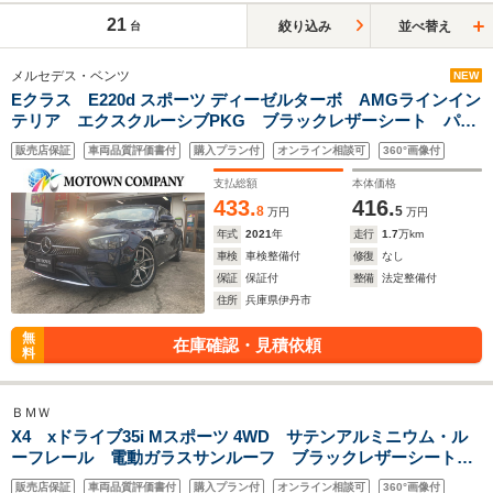
21
絞り込み
並べ替え
台
メルセデス・ベンツ
NEW
Eクラス E220d スポーツ ディーゼルターボ AMGラインイン
テリア エクスクルーシブPKG ブラックレザーシート パワ
ーシート シートヒーター LEDヘッドライト 純正ナビ バ
販売店保証
車両品質評価書付
購入プラン付
オンライン相談可
360°画像付
ック・全方位カメラ ブルメスタサウンド ヘッドアップディ
スプレイ
支払総額
本体価格
433.
416.
8
5
万円
万円
年式
2021
年
走行
1.7
万km
車検
車検整備付
修復
なし
保証
保証付
整備
法定整備付
住所
兵庫県伊丹市
無
在庫確認・見積依頼
料
ＢＭＷ
X4 xドライブ35i Mスポーツ 4WD サテンアルミニウム・ル
ーフレール 電動ガラスサンルーフ ブラックレザーシート 6
気筒エンジン アクティブクルーズ ヘッドアップディスプレ
販売店保証
車両品質評価書付
購入プラン付
オンライン相談可
360°画像付