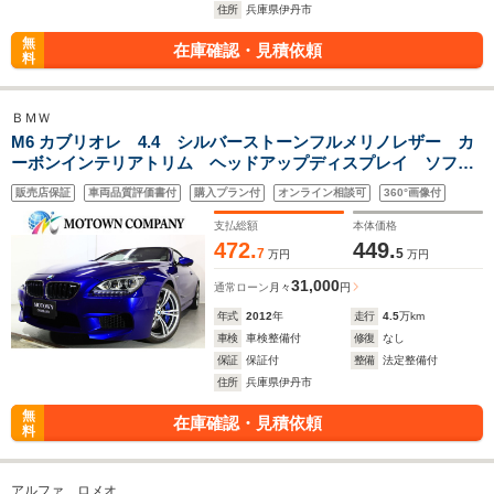
住所
兵庫県伊丹市
無
在庫確認・見積依頼
料
ＢＭＷ
M6 カブリオレ 4.4 シルバーストーンフルメリノレザー カ
ーボンインテリアトリム ヘッドアップディスプレイ ソフト
クローズドア アダプティブLEDヘッドライト 純正HDDナ
販売店保証
車両品質評価書付
購入プラン付
オンライン相談可
360°画像付
ビ 地デジ 白革 トップビューカメラ 純正20インチAW
支払総額
本体価格
472.
449.
7
5
万円
万円
31,000
通常ローン
月々
円
年式
2012
年
走行
4.5
万km
車検
車検整備付
修復
なし
保証
保証付
整備
法定整備付
住所
兵庫県伊丹市
無
在庫確認・見積依頼
料
アルファ ロメオ