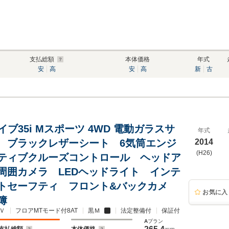
支払総額
本体価格
年式
安
高
安
高
新
古
ライブ35i Mスポーツ 4WD 電動ガラスサ
年式
 ブラックレザーシート 6気筒エンジ
2014
(H26)
ティブクルーズコントロール ヘッドア
周囲カメラ LEDヘッドライト インテ
トセーフティ フロント&バックカメ
お気に入
簿
Ｖ
フロアMTモード付8AT
黒Ｍ
法定整備付
保証付
A
プラン