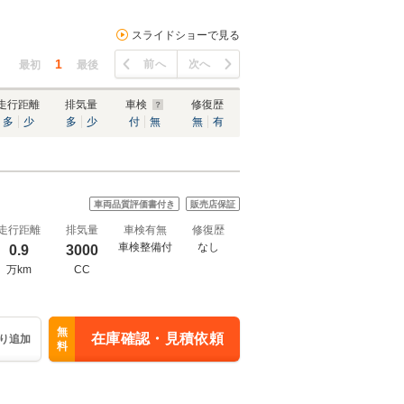
スライドショーで見る
1
前へ
次へ
最初
最後
走行距離
排気量
車検
修復歴
多
少
多
少
付
無
無
有
車両品質評価書付き
販売店保証
走行距離
排気量
車検有無
修復歴
車検整備付
なし
0.9
3000
万km
CC
無
在庫確認・見積依頼
り追加
料