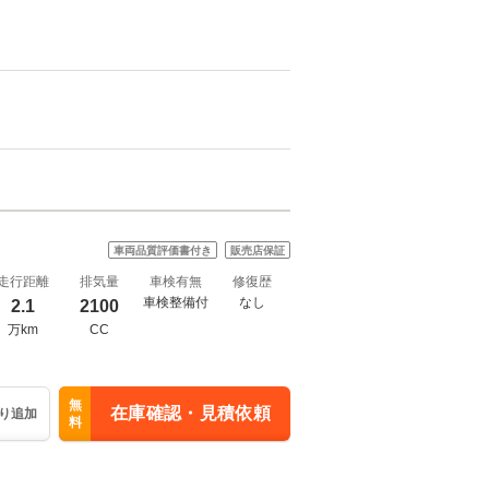
車両品質評価書付き
販売店保証
走行距離
排気量
車検有無
修復歴
車検整備付
なし
2.1
2100
万km
CC
無
在庫確認・見積依頼
り追加
料