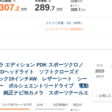
316
支払総額
本体価格
万円
307
289
B
プラン
.2
.7
308.7
万円
万円
万円
クチコミ評価：
5
点（
69
件）
カーセンサーアフター保証取扱店
ラ エディション PDK スポーツクロノ
年式
LEDヘッドライト ソフトクローズド
2015
(H27)
ック19インチAW レザーシート シー
ー ポルシェエントリードライブ 電動
 純正ナビ/Bカメラ スポーツテールエ
お気に入
フロアMTモード付7AT
白Ｍ
法定整備付
保証付
A
プラン