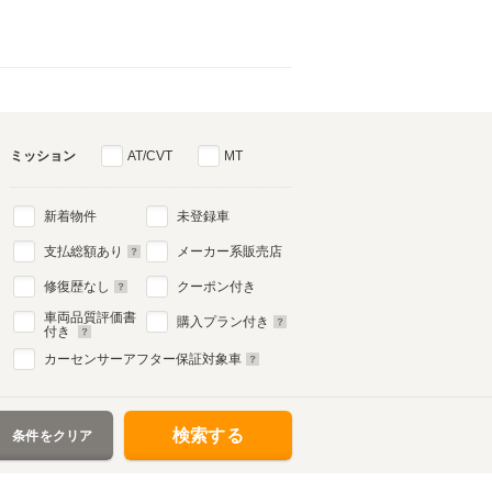
ミッション
AT/CVT
MT
新着物件
未登録車
支払総額あり
メーカー系販売店
修復歴なし
クーポン付き
車両品質評価書
購入プラン付き
付き
カーセンサーアフター保証対象車
検索する
条件をクリア