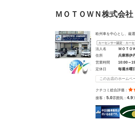
ＭＯＴＯＷＮ株式会
欧州車を中心とし、厳
カーセンサー認定・カーセ
法人名
ＭＯＴＯ
住所
兵庫県伊
営業時間
10:00～1
定休日
毎週水曜
このお店のホームペ
クチコミ総合評価：
5.0
4.9
接客：
雰囲気：