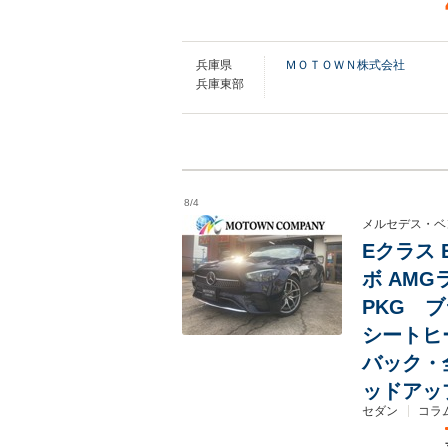
兵庫県
ＭＯＴＯＷＮ株式会社
兵庫東部
8/4
メルセデス・ベ
Eクラス 
ボ AM
PKG 
シートヒ
バック・
ッドアッ
セダン
コラ