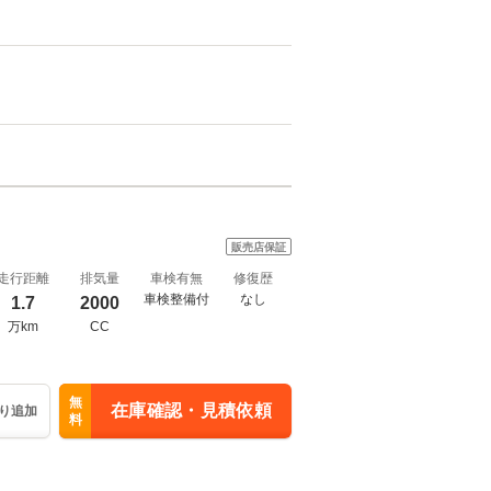
販売店保証
走行距離
排気量
車検有無
修復歴
車検整備付
なし
1.7
2000
万km
CC
無
在庫確認・見積依頼
り追加
料