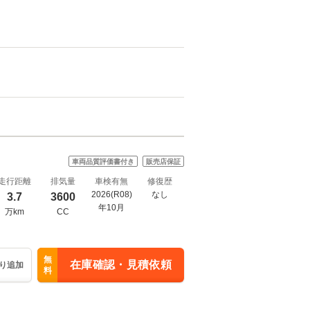
車両品質評価書付き
販売店保証
走行距離
排気量
車検有無
修復歴
2026(R08)
なし
3.7
3600
年10月
万km
CC
無
在庫確認・見積依頼
り追加
料