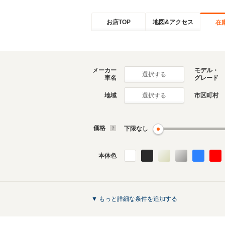
お店TOP
地図&アクセス
在
メーカー
モデル・
選択する
車名
グレード
地域
市区町村
選択する
価格
下限なし
本体色
▼ もっと詳細な条件を追加する