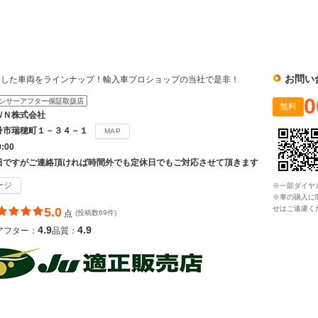
社
お問い
選した車両をラインナップ！輸入車プロショップの当社で是非！
0
ンサーアフター保証取扱店
無料
ＷＮ株式会社
丹市瑞穂町１－３４－１
MAP
9:00
日ですがご連絡頂ければ時間外でも定休日でもご対応させて頂きます
ージ
※一部ダイヤ
※車の購入に
せはご遠慮く
5.0
点
(投稿数69件)
4.9
4.9
アフター：
品質：