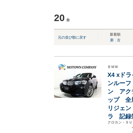
20
台
NEW
NEW
NEW
NEW
新着順
元の並び順に戻す
新
古
ＢＭＷ
X4 xド
ンルーフ
ン アク
ップ 全
リジェン
ラ 記録
クロカン・ＳＵ