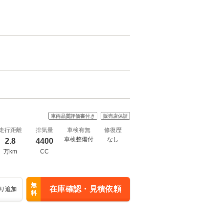
車両品質評価書付き
販売店保証
走行距離
排気量
車検有無
修復歴
車検整備付
なし
2.8
4400
万km
CC
無
在庫確認・見積依頼
り追加
料