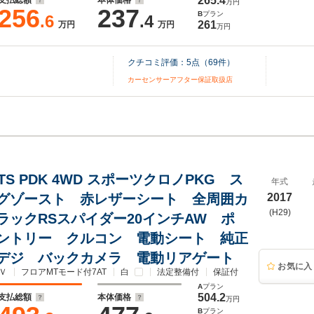
265.4
支払総額
本体価格
万円
256
237
B
プラン
.6
.4
261
万円
万円
万円
クチコミ評価：
5
点（
69
件）
カーセンサーアフター保証取扱店
TS PDK 4WD スポーツクロノPKG ス
年式
グゾースト 赤レザーシート 全周囲カ
2017
(H29)
ラックRSスパイダー20インチAW ポ
ントリー クルコン 電動シート 純正
デジ バックカメラ 電動リアゲート
お気に入
Ｖ
フロアMTモード付7AT
白
法定整備付
保証付
A
プラン
504.2
支払総額
本体価格
万円
B
プラン