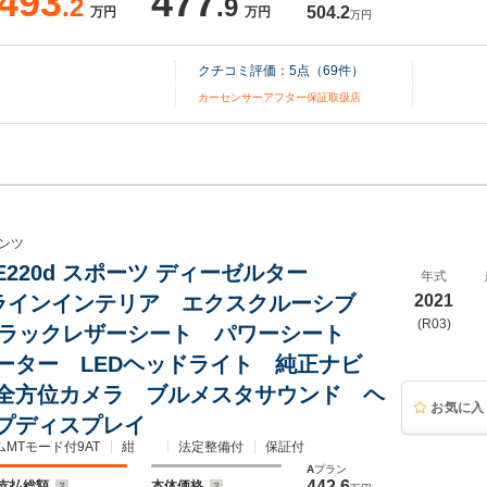
493
477
.2
.9
504.2
万円
万円
万円
クチコミ評価：
5
点（
69
件）
カーセンサーアフター保証取扱店
ンツ
E220d スポーツ ディーゼルター
年式
Gラインインテリア エクスクルーシブ
2021
(R03)
ブラックレザーシート パワーシート
ーター LEDヘッドライト 純正ナビ
全方位カメラ ブルメスタサウンド ヘ
お気に入
プディスプレイ
ムMTモード付9AT
紺
法定整備付
保証付
A
プラン
442.6
支払総額
本体価格