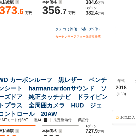
384.6
支払総額
本体価格
万円
373
356
B
プラン
.6
.7
382.4
万円
万円
万円
クチコミ評価：
5
点（
69
件）
カーセンサーアフター保証取扱店
4 4WD カーボンルーフ 黒レザー ベンチ
年式
シート harmancardonサウンド ソ
2018
(H30)
ーズドア 純正タッチナビ ドライビン
トプラス 全周囲カメラ HUD ジェ
コントロール 20AW
お気に入
アMTモード付8AT
黒Ｍ
法定整備付
保証付
A
プラン
727.9
支払総額
本体価格
万円