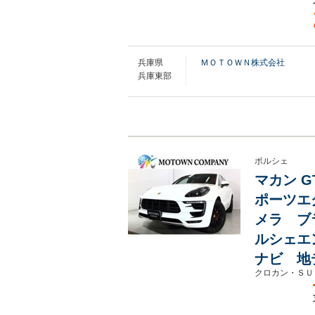
兵庫県
ＭＯＴＯＷＮ株式会社
兵庫東部
ポルシェ
マカン G
ポーツエ
メラ ブ
ルシェエ
ナビ 地
クロカン・ＳＵ