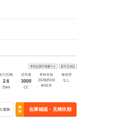
車両品質評価書付き
販売店保証
走行距離
排気量
車検有無
修復歴
2028(R10)
なし
2.6
3000
年02月
万km
CC
無
在庫確認・見積依頼
り追加
料