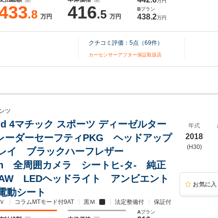
万円
433
416
B
プラン
.8
.5
438.2
万円
万円
万円
クチコミ評価：
5
点（
69
件）
カーセンサーアフター保証取扱店
ンツ
20 d 4マチック スポーツ ディーゼルター
年式
D レーダーセーフティPKG ヘッドアップ
2018
(H30)
レイ ブラックハーフレザー
ooth 全周囲カメラ シートヒ-タ- 純正
チAW LEDヘッドライト アンビエント
お気に入
電動シート
Ｖ
コラムMTモード付9AT
黒Ｍ
法定整備付
保証付
A
プラン