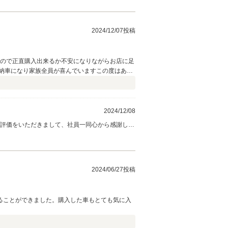
2024/12/07投稿
たので正直購入出来るか不安になりながらお店に足
に納車になり家族全員が喜んでいますこの度はあり
い。
2024/12/08
い評価をいただきまして、社員一同心から感謝して
どうぞ宜しくお願い致します。
2024/06/27投稿
ることができました。購入した車もとても気に入