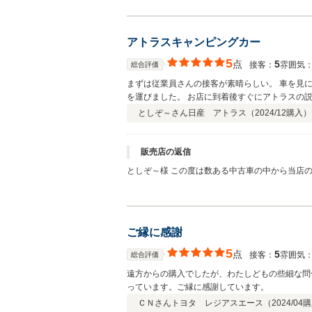
よろしくお願い致します。
アトラスキャンピングカー
5
点
5
接客：
雰囲気
総合評価
まずは従業員さんの接客が素晴らしい。 車を見
を運びました。 お店に到着後すぐにアトラスの
がとうございました。 T-ONEさんは間違いな
としぞ～さん
日産 アトラス（
2024/12
購入）
販売店の返信
としぞ～様 この度は数ある中古車の中から当店
おります。 また何かございましたらお気軽にお
ご縁に感謝
5
点
5
接客：
雰囲気
総合評価
遠方からの購入でしたが、わたしどもの些細な問
っています。ご縁に感謝しています。
ＣＮさん
トヨタ レジアスエース（
2024/04
購