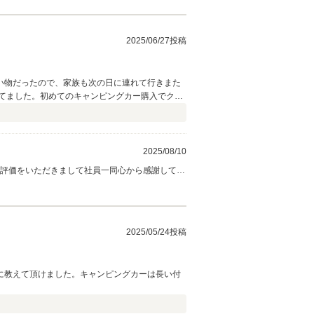
2025/06/27投稿
い物だったので、家族も次の日に連れて行きまた
待てました。初めてのキャンピングカー購入でクル
になりました。。。
2025/08/10
い評価をいただきまして社員一同心から感謝してお
いただきます！引き続きよろしくお願い致します。
2025/05/24投稿
に教えて頂けました。キャンピングカーは長い付