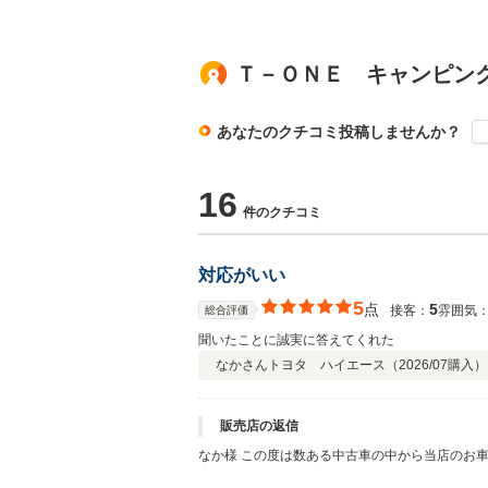
Ｔ－ＯＮＥ キャンピン
あなたのクチコミ投稿しませんか？
16
件のクチコミ
対応がいい
5
点
5
接客：
雰囲気
総合評価
聞いたことに誠実に答えてくれた
なかさん
トヨタ ハイエース（
2026/07
購入）
販売店の返信
なか様 この度は数ある中古車の中から当店のお
ます。ご納車までしばらくお時間をいただきます