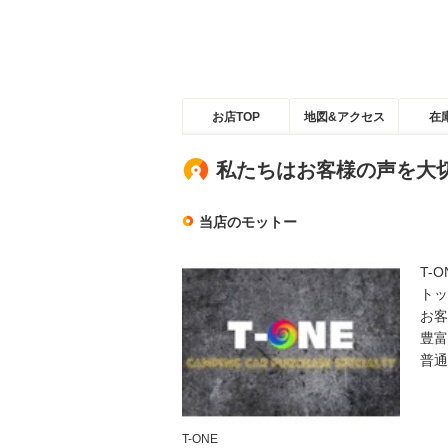
お店TOP
地図&アクセス
在
私たちはお客様の声を大
当店のモットー
T-
トッ
お客
豊富
普通
T-ONE