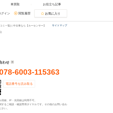
車買取
お役立ち記事
ログイン
閲覧履歴
お気に入り
サイトマップ
ミ一覧) | 中古車なら【カーセンサー】
)
合わせ
078-6003-115363
電話番号を読み取る
ル回線、IP・光回線は利用不可。
関するご相談・確認専用ダイヤルです。その他のお問い合わ
ださい。