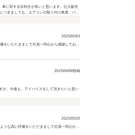
ず、車に対する目利きが良いと思います。仕入販売
業につきましても、エアコンの取り付け角度、バッ
違う理由まで、考えて施工されていることは一目
談、どれも安心して取引ができます。 最後、思わ
本海への釣りはお控えください（笑）
2025/05/03
ご相談ください。 今後とも、どうぞ宜しくお願
2025/04/08投稿
すが、今後も、アドバイスをして頂きたいと思い
2025/05/25
のような高い評価をいただきまして社員一同心から
しっかりとサポートさせていただきます！引き続き