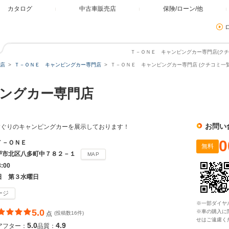
カタログ
中古車販売店
保険/ローン/他
Ｔ－ＯＮＥ キャンピングカー専門店(クチコ
店
Ｔ－ＯＮＥ キャンピングカー専門店
Ｔ－ＯＮＥ キャンピングカー専門店 (クチコミ一覧
ピングカー専門店
お問い
りすぐりのキャンピングカーを展示しております！
0
Ｔ－ＯＮＥ
無料
戸市北区八多町中７８２－１
MAP
8:00
日 第３水曜日
ージ
※一部ダイヤ
5.0
※車の購入に
点
(投稿数16件)
せはご遠慮く
5.0
4.9
アフター：
品質：