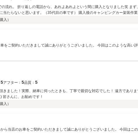
での流れ。 折り返しの電話から、あれよあれよという間に購入となりました笑 ま
に当たらないと思います。（35代目の車です） 購入後のキャンピングカー架装作
、長期利用を考えて付けてくれました。 特にエアコンの取り付け角度が通常設置と
購入）
 遠方から購入される方は安心できるお店だとおもいます。 施工中の報告、連絡、相
長さん始めスタッフの皆様の対応に感謝です。 ありがとうございました！ PS日
ありがとうございました。 今回はこのような高い評価をいただきまして社員一同心から感謝しており
てからが本当のスタートだと考えております。 何かございましたらお気軽に何度でも
行きたいと思います！
5
5
5
：
アフター：
品質：
頂きました！実際、納車に伺ったときも、丁寧で親切な対応でした！ 遠方でありま
) 皆さんに、お勧めです！
購入）
中から当店のお車をご契約いただきまして誠にありがとうございました。 今回はこ
お乗りいただけておりますでしょうか？ 何かございましたら遠方ではございますが