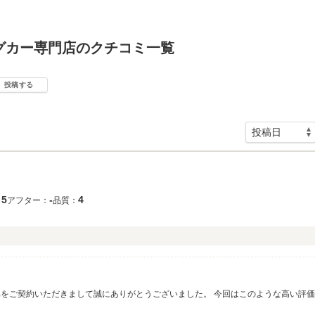
グカー専門店のクチコミ一覧
投稿する
5
‐
4
：
アフター：
品質：
車をご契約いただきまして誠にありがとうございました。 今回はこのような高い評
が、楽しみにお待ちくださいませ。今後のキャンピングカーライフが充実するよう