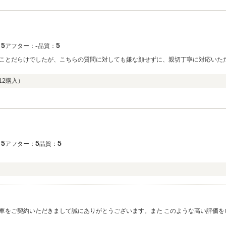
5
‐
5
：
アフター：
品質：
したが、こちらの質問に対しても嫌な顔せずに、親切丁寧に対応いただきました。 とても、素敵な出会
12
購入）
5
5
5
：
アフター：
品質：
車をご契約いただきまして誠にありがとうございます。また このような高い評価を
、楽しみにお待ちくださいませ。何かございましたらお気軽に何度でもご相談くださ