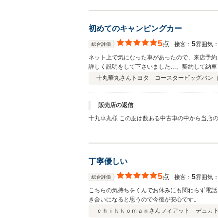
初めてのキャンピングカー
5
点
5
接客：
雰囲気
総合評価
ネット上で気になった車があったので、来店予約
詳しく説明をして下さいました…。契約して納車
マの特性など分からない事は気軽に問い合わせで
十丸華丸さん
トヨタ コースタービッグバン
販売店の返信
十丸華丸様 この度は数ある中古車の中から当店
ります。 キャンピングカーは楽しくお乗りいた
丁寧優しい
5
点
5
接客：
雰囲気
総合評価
こちらの気持ちをくんでお休みにも関わらず電話
き合いになると思うので今後が安心です。
ｃｈｉｋｋｏｍａｎさん
フィアット デュカ