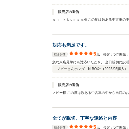
販売店の返信
ｃｈｉｋｋｏｍａｎ様 この度は数ある中古車の
感謝しております。ご納車までしばらくお時間を
しくお願い致します。
対応も満足です。
5
点
5
接客：
雰囲気
総合評価
急な来店見学にも対応いただき、 当日親切に説
ノビーさん
ホンダ N-BOX+（
2025/05
購入）
販売店の返信
ノビー様 この度は数ある中古車の中から当店の
ます。ご納車までしばらくお時間をいただきます
す。
全てが親切、丁寧な連絡と内容
5
点
5
接客：
雰囲気
総合評価