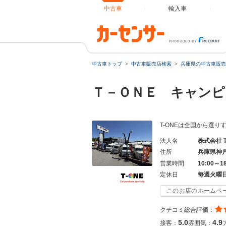
中古車
輸入車
中古車トップ
中古車販売店検索
兵庫県の中古車販売
Ｔ－ＯＮＥ キャン
T-ONEは全国から選
法人名
株式会社
住所
兵庫県神
営業時間
10:00～1
定休日
毎週火曜
このお店のホームペ
クチコミ総合評価：
5.0
4.9
接客：
雰囲気：