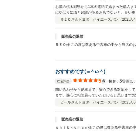
お隣の桃太郎県から1本の電話で始まった購入ま
はやはり知識と経験があるお店でないと、良い車
テリー、インバーターの増設、配置にいたるまで
ＲＥＯさん
トヨタ ハイエースバン（
2025/04
置くところです。 次回も買いたくなりますね。
ぬサプライズもありましたが（笑） 家族一同、社
販売店の返信
ＲＥＯ様 この度は数ある中古車の中から当店のお車をご契約いただきまして誠に
ます。 専門店としての名に恥じぬよう日々勉強させていただいておりますが、REO様にご満足いただけたのでしたらうれしい限りです。 私としましてもREO様とのご縁は”心に残る
ご縁”であり、このご縁はご納車させていただい
い致します。 追伸・・・今後は太平洋へ釣りに
おすすめです( =＾ω＾)
5
点
5
接客：
雰囲気
総合評価
問い合わせから納車まで、安心できる対応をして
ます。熱心に相談乗っていただけると思います(笑
ビールさん
トヨタ ハイエースバン（
2025/03
販売店の返信
ｃｈｉｋｋｏｍａｎ様 この度は数ある中古車の
感謝しております。 キャンピングカーは楽しく