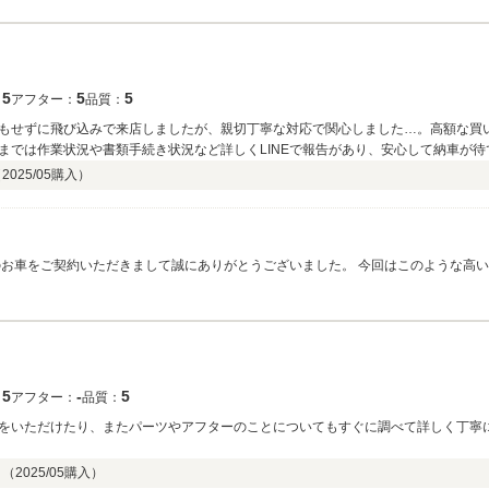
5
5
5
：
アフター：
品質：
もせずに飛び込みで来店しましたが、親切丁寧な対応で関心しました…。高額な買
までは作業状況や書類手続き状況など詳しくLINEで報告があり、安心して納車が
きる雰囲気の販売店だと感じています。営業の方も感じの良い対応で決め手の1つ
（
2025/05
購入）
のお車をご契約いただきまして誠にありがとうございました。 今回はこのような高
だけておりますでしょうか？ 何かございましたら今後もしっかりとサポートさせて
5
‐
5
：
アフター：
品質：
をいただけたり、またパーツやアフターのことについてもすぐに調べて詳しく丁寧
ト（
2025/05
購入）