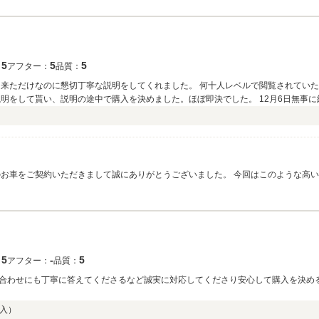
5
5
5
：
アフター：
品質：
に来ただけなのに懇切丁寧な説明をしてくれました。 何十人レベルで閲覧されてい
説明をして貰い、説明の途中で購入を決めました。ほぼ即決でした。 12月6日無事
く星5つです。 キャンピングカーの購入を検討されている方は１度足を運んでみて下さ
のお車をご契約いただきまして誠にありがとうございました。 今回はこのような高
申し付けください、キャンピングカーライフをお楽しみくださいませ。 今後とも、
5
‐
5
：
アフター：
品質：
合わせにも丁寧に答えてくださるなど誠実に対応してくださり安心して購入を決め
入）