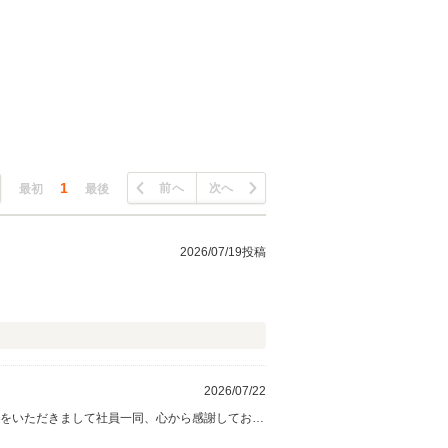
1
前へ
次へ
最初
最後
2026/07/19投稿
2026/07/22
価をいただきまして社員一同、心から感謝しており
に努めてまいりますので末永くよろしくお願い致