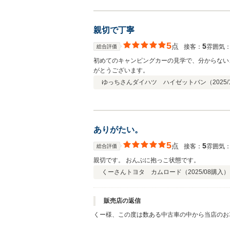
します。
親切で丁寧
5
点
5
接客：
雰囲気
総合評価
初めてのキャンピングカーの見学で、分からないことだらけで
がとうございます。
ゆっちさん
ダイハツ ハイゼットバン（
2025/
ありがたい。
5
点
5
接客：
雰囲気
総合評価
親切です。 おんぶに抱っこ状態です。
くーさん
トヨタ カムロード（
2025/08
購入）
販売店の返信
くー様、この度は数ある中古車の中から当店のお
す。ご納車までしばらくお時間をいただきますが